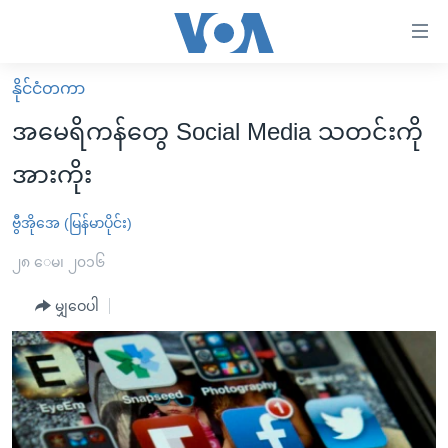
သုံး
ရ
လွယ်ကူ
နိုင်ငံတကာ
မူလစာမျက်နှာ
စေ
အမေရိကန်တွေ Social Media သတင်းကို
မြန်မာ
သည့်
အားကိုး
ကမ္ဘာ့သတင်းများ
Link
ဗွီဒီယို
နိုင်ငံတကာ
ဗွီအိုအေ (မြန်မာပိုင်း)
များ
သတင်းလွတ်လပ်ခွင့်
အမေရိကန်
၂၈ ေမ၊ ၂၀၁၆
ပင်မ
ရပ်ဝန်းတခု လမ်းတခု အလွန်
တရုတ်
အကြောင်းအရာ
မျှဝေပါ
သို့
အင်္ဂလိပ်စာလေ့လာမယ်
အစ္စရေး-ပါလက်စတိုင်း
ကျော်
အပတ်စဉ်ကဏ္ဍများ
အမေရိကန်သုံးအီဒီယံ
ကြည့်
ရေဒီယိုနှင့်ရုပ်သံ အချက်အလက်များ
မကြေးမုံရဲ့ အင်္ဂလိပ်စာ
ရေဒီယို
ရန်
ပင်မ
ရေဒီယို/တီဗွီအစီအစဉ်
ရုပ်ရှင်ထဲက အင်္ဂလိပ်စာ
တီဗွီ