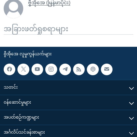
ဗွီအိုအေ (မြန်မာပိုင်း)
အခြားဖတ်ရှုစရာများ
ဗွီအိုအေ လူမှုကွန်ယက်များ
သတင်း
၀န်ဆောင်မှုများ
အပတ်စဉ်ကဏ္ဍများ
အင်္ဂလိပ်သင်ခန်းစာများ