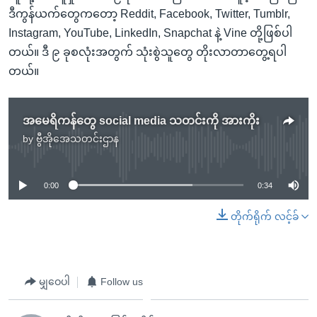
ဒီကွန်ယက်တွေကတော့ Reddit, Facebook, Twitter, Tumblr,
Instagram, YouTube, LinkedIn, Snapchat နဲ့ Vine တို့ဖြစ်ပါ
တယ်။ ဒီ ၉ ခုစလုံးအတွက် သုံးစွဲသူတွေ တိုးလာတာတွေ့ရပါ
တယ်။
အမေရိကန်တွေ social media သတင်းကို အားကိုး
by
ဗွီအိုအေသတင်းဌာန
No media source currently available
0:00
0:34
တိုက်ရိုက် လင့်ခ်
မျှဝေပါ
Follow us