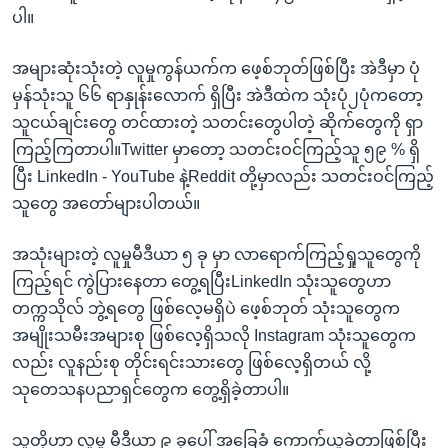
ပါ။
အများဆုံးသုံးတဲ့ လူမှုကွန်ယက်က ဖေ့စ်ဘုတ်ဖြစ်ပြီး အဲဒီမှာ ပုံ
မှန်သုံးသူ ၆၆ ရာနှုန်းလောက် ရှိပြီး အဲဒီထဲက သုံးပုံ၂ပုံကတော့
သူငယ်ချင်းတွေ တင်ထားတဲ့ သတင်းတွေပါတဲ့ ဆိုက်တွေကို ရှာ
ကြည့်ကြတာပါ။Twitter မှာတော့ သတင်းဝင်ကြည့်သူ ၅၉ % ရှိ
ပြီး LinkedIn - YouTube နဲ့Reddit တို့မှာလည်း သတင်းဝင်ကြည့်
သူတွေ အတော်များပါတယ်။
အသုံးများတဲ့ လူမှုမီဒီယာ ၅ ခု မှာ လာရောက်ကြည့်ရှုသူတွေကို
ကြည့်ရင် ကွဲပြားနေတာ တွေ့ရပြီးLinkedIn သုံးသူတွေဟာ
တက္ကသိုလ် ဘွဲ့ရတွေ ဖြစ်လေ့မရှိပဲ ဖေ့စ်ဘုတ် သုံးသူတွေက
အမျိုးသမီးအများစု ဖြစ်လေ့ရှိသလို Instagram သုံးသူတွေက
လည်း လူနည်းစု တိုင်းရင်းသားတွေ ဖြစ်လေ့ရှိတယ် လို့
သုတေသနပညာရှင်တွေက တွေ့ရှိခဲ့တာပါ။
သူတို့ဟာ လူမှု မီဒီယာ ၉ ခုပေါ် အခြေခံ ကောက်ယူခဲ့တာဖြစ်ပြီး