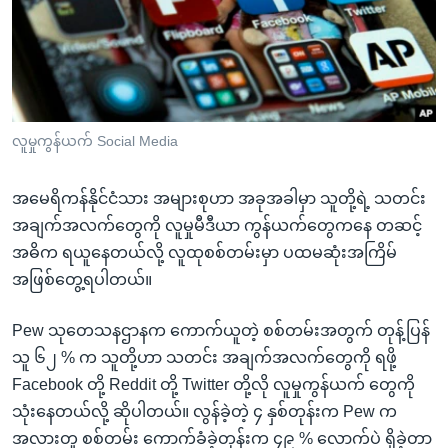
အ
သုတပဒေသာ အင်္ဂလိပ်စာ
ညွန်း
Learning English
စာမျက်နှာ
သို့
ဗွီအိုအေ လူမှုကွန်ယက်များ
ကျော်
ကြည့်
လူမှုကွန်ယက် Social Media
ရန်
ဘာသာစကားများ
ရှာဖွေ
အမေရိကန်နိုင်ငံသား အများစုဟာ အခုအခါမှာ သူတို့ရဲ့ သတင်း
ရန်
အချက်အလက်တွေကို လူမှုမီဒီယာ ကွန်ယက်တွေကနေ တဆင့်
နေရာ
အဓိက ရယူနေတယ်လို့ လူထုစစ်တမ်းမှာ ပထမဆုံးအကြိမ်
သို့
အဖြစ်တွေ့ရပါတယ်။
ကျော်
ရန်
Pew သုတေသနဌာနက ကောက်ယူတဲ့ စစ်တမ်းအတွက် တုန့်ပြန်
သူ ၆၂ % က သူတို့ဟာ သတင်း အချက်အလက်တွေကို ရဖို့
Facebook တို့ Reddit တို့ Twitter တို့လို လူမှုကွန်ယက် တွေကို
သုံးနေတယ်လို့ ဆိုပါတယ်။ လွန်ခဲ့တဲ့ ၄ နှစ်တုန်းက Pew က
အလားတူ စစ်တမ်း ကောက်ခံခဲ့တုန်းက ၄၉ % လောက်ပဲ ရှိခဲ့တာ