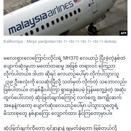
အ
သုတပဒေသာ အင်္ဂလိပ်စာ
ညွန်း
Learning English
စာမျက်နှာ
သို့
ဗွီအိုအေ လူမှုကွန်ယက်များ
ကျော်
ကြည့်
Kaliforniya - Meşə yanğınları<br /> <br /> <br /> <br /> &nbsp;
ရန်
ဘာသာစကားများ
ရှာဖွေ
မလေးရှားလေကြောင်းလိုင်းရဲ့ MH370 လေယာဉ် ပြီးခဲ့တဲ့နှစ်ထဲ
ရန်
ပျောက်ဆုံးမှုဟာ မတော်တဆမှု အဖြစ် တရားဝင် ကြေညာ
နေရာ
လိုက်ပါတယ်။ ဒါဟာ ဆိုရင် လေယာဉ်ပေါ်မှာ လိုက်ပါသွားသူ
သို့
၂၃၉ ဦးစလုံးကို သေဆုံးပြီလို့ သတ်မှတ် လိုက်တဲ့ သဘောလည်း
ကျော်
ဖြစ်ပါတယ်။ တနှစ်နီးပါးကြာ ရှာဖွေခဲ့ပေမဲ့ ပြန်မတွေ့ခဲ့တဲ့ အဆုံး
ရန်
ထွက်ပေါ်လာတဲ့ ဆုံးဖြတ်ချက်ကြောင့် လက်တွေ့ အကျိုးဆက်
အနေနဲ့ကတော့ ပျောက်ဆုံးလေယာဉ်ပေါ်မှာ ပါသွားသူတွေရဲ့
မိသားစုတွေ နစ်နာကြေး လျှောက်ထား နိုင်ကြတော့မှာပါ။
ဆုံးဖြတ်ချက်ကိုတော့ ရင်နာနာနဲ့ ချမှတ်ခဲ့ရတာ ဖြစ်တယ်လို့