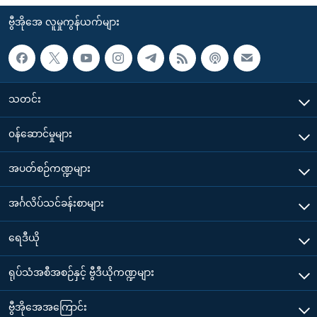
ဗွီအိုအေ လူမှုကွန်ယက်များ
သတင်း
၀န်ဆောင်မှုများ
အပတ်စဉ်ကဏ္ဍများ
အင်္ဂလိပ်သင်ခန်းစာများ
ရေဒီယို
ရုပ်သံအစီအစဉ်နှင့် ဗွီဒီယိုကဏ္ဍများ
ဗွီအိုအေအကြောင်း