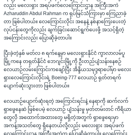
လည်း မလေးရှား အရပ်ဖက်လေကြောင်းဌာန အကြီးအကဲ
Azharuddin Abdul Rahman က ရုပ်မြင်သံကြားမှာ ကြေညာခဲ့
တာ ဖြစ်ပါတယ်။ လေကြောင်းလိုင်း အနေနဲ့ နစ်နာကြေးပေးတဲ့
လုပ်ငန်းတွေကိုလည်း ချက်ခြင်းဆောင်ရွက်ပေးဖို့ အသင့်ရှိတဲ့
အကြောင်းလည်း ပြောဆိုခဲ့တာပါ။
ပြီးခဲ့တဲ့နှစ် မတ်လ ၈ ရက်နေ့မှာ မလေးရှားနိုင်ငံ ကွာလာလမ်ပူ
မြို့ကနေ တရုတ်နိုင်ငံ ဘေဂျင်းမြို့ကို ဦးတည်ပျံသန်းနေစဉ်
လေယာဉ်လမ်းကြောင်းကချော်ပြီး အိန္ဒိယသမုဒ္ဒရာပေါ်မှာ မလေး
ရှားလေကြောင်းလိုင်းရဲ့ Boeing-777 လေယာဉ် ရုတ်တရက်
ပျောက်ဆုံးသွားတာ ဖြစ်ပါတယ်။
လေယာဉ်ပျောက်ဆုံးရတဲ့ အကြောင်းရင်းနဲ့ နေရာကို ဆက်လက်
ရှာဖွေနေဆဲ ဖြစ်ပေမဲ့ လေယာဉ် ပျံသန်းမှု မှတ်တမ်းတင် ကိရိယာ
တွေလို အထောက်အထားတွေ မရှိတဲ့အတွက် ရှာဖွေရေးမှာ
အကန့်အသတ်တွေ ရှိနေတယ်လို့လည်း မလေးရှား အရပ်ဖက်
လေကြောင်းဌာန အကြီးအကဲက ပြောဆိုခဲ့တာပါ။ လေကြောင်း