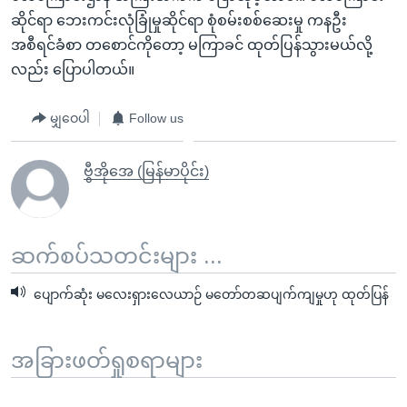
ဆိုင်ရာ ဘေးကင်းလုံခြုံမှုဆိုင်ရာ စုံစမ်းစစ်ဆေးမှု ကနဦး
အစီရင်ခံစာ တစောင်ကိုတော့ မကြာခင် ထုတ်ပြန်သွားမယ်လို့
လည်း ပြောပါတယ်။
မျှဝေပါ
Follow us
ဗွီအိုအေ (မြန်မာပိုင်း)
ဆက်စပ်သတင်းများ ...
ပျောက်ဆုံး မလေးရှားလေယာဉ် မတော်တဆပျက်ကျမှုဟု ထုတ်ပြန်
အခြားဖတ်ရှုစရာများ