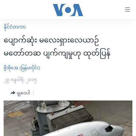
သုံး
ရ
လွယ်ကူ
နိုင်ငံတကာ
မူလစာမျက်နှာ
စေ
ပျောက်ဆုံး မလေးရှားလေယာဉ်
မြန်မာ
သည့်
မတော်တဆ ပျက်ကျမှုဟု ထုတ်ပြန်
ကမ္ဘာ့သတင်းများ
Link
ဗွီဒီယို
နိုင်ငံတကာ
ဗွီအိုအေ (မြန်မာပိုင်း)
များ
သတင်းလွတ်လပ်ခွင့်
အမေရိကန်
၂၉ ဇန္နဝါရီ၊ ၂၀၁၅
ပင်မ
ရပ်ဝန်းတခု လမ်းတခု အလွန်
တရုတ်
အကြောင်းအရာ
မျှဝေပါ
သို့
အင်္ဂလိပ်စာလေ့လာမယ်
အစ္စရေး-ပါလက်စတိုင်း
ကျော်
အပတ်စဉ်ကဏ္ဍများ
အမေရိကန်သုံးအီဒီယံ
ကြည့်
ရေဒီယိုနှင့်ရုပ်သံ အချက်အလက်များ
မကြေးမုံရဲ့ အင်္ဂလိပ်စာ
ရေဒီယို
ရန်
ပင်မ
ရေဒီယို/တီဗွီအစီအစဉ်
ရုပ်ရှင်ထဲက အင်္ဂလိပ်စာ
တီဗွီ