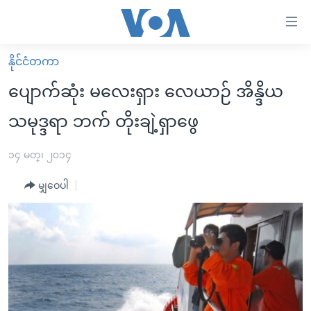
သုံး
ရ
လွယ်ကူ
နိုင်ငံတကာ
မူလစာမျက်နှာ
စေ
ပျောက်ဆုံး မလေးရှား လေယာဉ် အိန္ဒိယ
မြန်မာ
သည့်
သမုဒ္ဒရာ ဘက် တိုးချဲ့ရှာဖွေ
ကမ္ဘာ့သတင်းများ
Link
ဗွီဒီယို
နိုင်ငံတကာ
၁၄ မတ္၊ ၂၀၁၄
များ
သတင်းလွတ်လပ်ခွင့်
အမေရိကန်
ပင်မ
မျှဝေပါ
ရပ်ဝန်းတခု လမ်းတခု အလွန်
တရုတ်
အကြောင်းအရာ
သို့
အင်္ဂလိပ်စာလေ့လာမယ်
အစ္စရေး-ပါလက်စတိုင်း
ကျော်
အပတ်စဉ်ကဏ္ဍများ
အမေရိကန်သုံးအီဒီယံ
ကြည့်
ရေဒီယိုနှင့်ရုပ်သံ အချက်အလက်များ
မကြေးမုံရဲ့ အင်္ဂလိပ်စာ
ရေဒီယို
ရန်
ပင်မ
ရေဒီယို/တီဗွီအစီအစဉ်
ရုပ်ရှင်ထဲက အင်္ဂလိပ်စာ
တီဗွီ