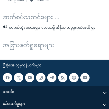
ဆက်စပ်သတင်းများ ...
ပျောက်ဆုံး မလေးရှား လေယာဉ် အိန္ဒိယ သမုဒ္ဒရာထဲအထိ ရှာ
အခြားဖတ်ရှုစရာများ
ဗွီအိုအေ လူမှုကွန်ယက်များ
သတင်း
၀န်ဆောင်မှုများ