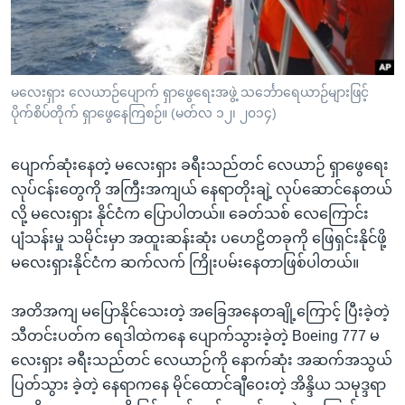
အ
သုတပဒေသာ အင်္ဂလိပ်စာ
ညွန်း
Learning English
စာမျက်နှာ
သို့
ဗွီအိုအေ လူမှုကွန်ယက်များ
မလေးရှား လေယာဉ်ပျောက် ရှာဖွေရေးအဖွဲ့ သင်္ဘောရေယာဉ်များဖြင့်
ကျော်
ပိုက်စိပ်တိုက် ရှာဖွေနေကြစဉ်။ (မတ်လ ၁၂၊ ၂၀၁၄)
ကြည့်
ရန်
ပျောက်ဆုံးနေတဲ့ မလေးရှား ခရီးသည်တင် လေယာဉ် ရှာဖွေရေး
ဘာသာစကားများ
ရှာဖွေ
လုပ်ငန်းတွေကို အကြီးအကျယ် နေရာတိုးချဲ့ လုပ်ဆောင်နေတယ်
ရန်
လို့ မလေးရှား နိုင်ငံက ပြောပါတယ်။ ခေတ်သစ် လေကြောင်း
နေရာ
ပျံသန်းမှု သမိုင်းမှာ အထူးဆန်းဆုံး ပဟေဠိတခုကို ဖြေရှင်းနိုင်ဖို့
သို့
မလေးရှားနိုင်ငံက ဆက်လက် ကြိုးပမ်းနေတာဖြစ်ပါတယ်။
ကျော်
ရန်
အတိအကျ မပြောနိုင်သေးတဲ့ အခြေအနေတချို့ကြောင့် ပြီးခဲ့တဲ့
သီတင်းပတ်က ရေဒါထဲကနေ ပျောက်သွားခဲ့တဲ့ Boeing 777 မ
လေးရှား ခရီးသည်တင် လေယာဉ်ကို နောက်ဆုံး အဆက်အသွယ်
ပြတ်သွား ခဲ့တဲ့ နေရာကနေ မိုင်ထောင်ချီဝေးတဲ့ အိန္ဒိယ သမုဒ္ဒရာ