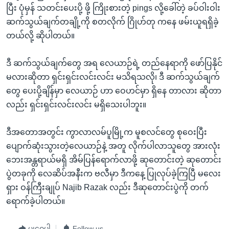
ပြီး ပုံမှန် သတင်းပေးပို့ ဖို့ ကြိုးစားတဲ့ pings လို့ခေါ်တဲ့ ခပ်ဝါးဝါး
ဆက်သွယ်ချက်တချို့ကို စတလိုက် ဂြိုဟ်တု ကနေ ဖမ်းယူရရှိခဲ့
တယ်လို့ ဆိုပါတယ်။
ဒီ ဆက်သွယ်ချက်တွေ အရ လေယာဉ်ရဲ့ တည်နေရာကို ဖော်ပြနိုင်
မလားဆိုတာ ရှင်းရှင်းလင်းလင်း မသိရသလို၊ ဒီ ဆက်သွယ်ချက်
တွေ ပေးပို့ချိန်မှာ လေယာဉ် ဟာ ဝေဟင်မှာ ရှိနေ တာလား ဆိုတာ
လည်း ရှင်းရှင်းလင်းလင်း မရှိသေးပါဘူး။
ဒီအတောအတွင်း ကွာလာလမ်ပူမြို့က မူစလင်တွေ စုဝေးပြီး
ပျောက်ဆုံးသွားတဲ့လေယာဉ်နဲ့ အတူ လိုက်ပါလာသူတွေ အားလုံး
ဘေးအန္တရာယ်မရှိ အိမ်ပြန်ရောက်လာဖို့ ဆုတောင်းတဲ့ ဆုတောင်း
ပွဲတခုကို လေဆိပ်အနီးက ဗလီမှာ ဒီကနေ့ ပြုလုပ်ခဲ့ကြပြီ မလေး
ရှား ဝန်ကြီးချုပ် Najib Razak လည်း ဒီဆုတောင်းပွဲကို တက်
ရောက်ခဲ့ပါတယ်။
မျှဝေပါ
Follow us