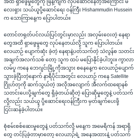
အထိ ရှာဖွေမှုတွေကို ဖြန့်ကျက် လုပ်ဆောင်နေတဲ့အကြောင်း မ
လေးရှား သယ်ယူပို့ဆောင်ရေး ဝန်ကြီး Hishammudin Hussein
က သောကြာနေ့က ပြောပါတယ်။
တောင်တရုတ်ပင်လယ်ပြင်တွင်းမှာလည်း အလှမ်းဝေးတဲ့ နေရာ
တွေအထိ ရှာဖွေမှုတွေ လုပ်နေတယ်လို့ သူက ပြောပါတယ်။
လေယာဉ် ပျောက်ဆုံး ခဲ့တဲ့ နေရာနဲ့ပတ်သက်တဲ့ သဲလွန်စ သတင်း
အချက်အလက်သစ် တော့ သူက ထပ် မပြောနိုင်ခဲ့ပါဘူး။ ကွာလာ
လမ်ပူ ကနေ ဘေဂျင်းမြို့ကိုအသွား စနေနေ့က လေယာဉ်ပျောက်
သွားခဲ့ပြီးတဲ့နောက် နာရီပိုင်းအတွင်း လေယာဉ် ကနေ Satellite
ဂြိုဟ်တုကို ဆက်သွယ်တဲ့ အလိုအလျောက် အီလက်ထရောနစ်
သတင်းပေးပို့ချက်တွေ ရှိခဲ့တယ်ဆိုတဲ့ ပြောဆိုမှုတွေနဲ့ ပတ်သက်
လို့လည်း သယ်ယူ ပို့ဆောင်ရေးဝန်ကြီးက မှတ်ချက်ပေးဖို့
ငြင်းဆန်ခဲ့ပါတယ်။
စုံစမ်းစစ်ဆေးမှုတွေနဲ့ ပတ်သက်လို့ မနေ့က အမေရိကန် အရာရှိ
တွေ တင်ပြခဲ့တာမှာတော့ လေယာဉ်ရဲ့ အနေအထားနဲ့ ပတ်သက်