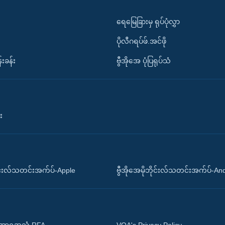
ရေမြေခြားမှ ရုပ်ပုံလွှာ
ပိုလီဂရပ်ဖ်.အင်ဖို
်းခန်း
ဗွီအိုအေ ပုံပြရုပ်သံ
း
ိုင်းလ်သတင်းအက်ပ်-Apple
ဗွီအိုအေမိုဘိုင်းလ်သတင်းအက်ပ်-An
 အာရှအသံ RFA
VOA's Privacy Policy