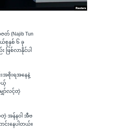
 ရာဇတ် (Najib Tun
စုနှစ် ၆ ခု
း ဖြစ်လာနိုင်ပါ
င်းအစိုးရအနေနဲ့
ယ့်
ာ်လင့်တဲ့
်တဲ့ အန်နဝါ အီဗ
ကောင်းနေပါတယ်။