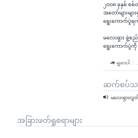
၂၀၀၈ ခုနှစ် စစ
အတော်များများမ
ရွေးကောက်ပွဲရက
မလေးရှား ဖွဲ့စည
ရွေးကောက်ပွဲကိ
မျှဝေပါ
ဆက်စပ်သတင
မလေးရှားလွှတ
အခြားဖတ်ရှုစရာများ