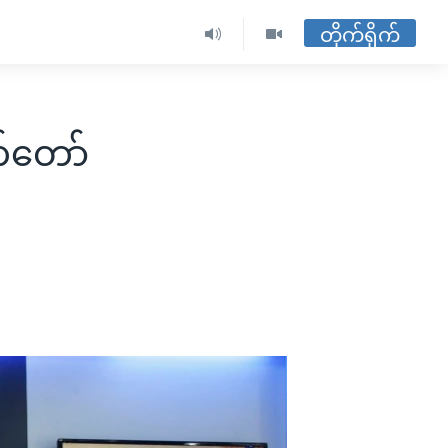
တိုက်ရိုက်
တ်တော်