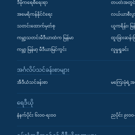
ဒီမိုကရေစီရေးရာ
တပတ်အတွင်
အမေရိကန်နိုင်ငံရေး
လယ်ယာစီးပွ
သတင်းထောက်မှတ်စု
ယူကရိန်း၊ မြန
ကမ္ဘာ့သတင်းမီဒီယာထဲက မြန်မာ
ထူးခြားဆန်း
ကမ္ဘာ့ မြန်မာ့ မီဒီယာမြင်ကွင်း
လူမှုရှုခင်း
အင်္ဂလိပ်သင်ခန်းစာများ
အီဒီယံသင်ခန်းစာ
မကြေးမုံရဲ့အင
ရေဒီယို
နံနက်ပိုင်း ၆း၀၀-ရး၀၀
ညပိုင်း ၉း၀