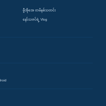
ဗွီအိုအေ တမိနစ်သတင်း
နော်သဇင်ရဲ့ Vlog
droid