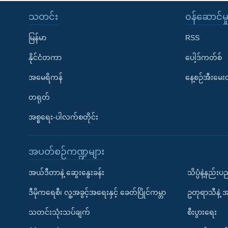
သတင်း
၀န်ဆောင်မှ
မြန်မာ
RSS
နိုင်ငံတကာ
ပေါ့ဒ်ကတ်စ်
အမေရိကန်
နေ့စဉ်အီးမေ
တရုတ်
အစ္စရေး-ပါလက်စတိုင်း
အပတ်စဉ်ကဏ္ဍများ
အယ်ဒီတာနဲ့ ဆွေးနွေးခန်း
သိပ္ပံနဲ့နည်း
ဒီမိုကရေစီ၊ လူ့အခွင့်အရေးနှင့် ခေတ်ပြိုင်ကမ္ဘာ
ဥတုရာသီနဲ့ 
သတင်းသုံးသပ်ချက်
စီးပွားရေး