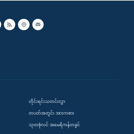
တိုင်းရင်းသတင်းလွှာ
တပတ်အတွင်း အားကစား
သုတစုံလင် အမေရိကန်တခွင်