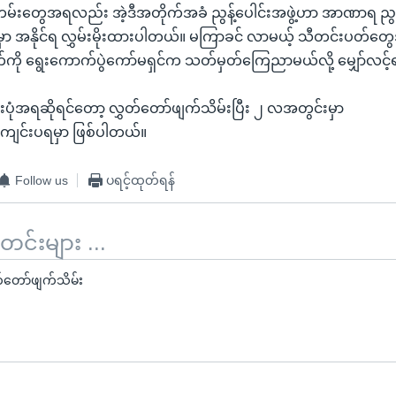
်တမ်းတွေအရလည်း အဲ့ဒီအတိုက်အခံ ညွန့်ပေါင်းအဖွဲ့ဟာ အာဏာရ ညွန့်
ှာ အနိုင်ရ လွှမ်းမိုးထားပါတယ်။ မကြာခင် လာမယ့် သီတင်းပတ်တွ
်ကို ရွေးကောက်ပွဲကော်မရှင်က သတ်မှတ်ကြေညာမယ်လို့ မျှော်လင့
်းပုံအရဆိုရင်တော့ လွှတ်တော်ဖျက်သိမ်းပြီး ၂ လအတွင်းမှာ
ု ကျင်းပရမှာ ဖြစ်ပါတယ်။
Follow us
ပရင့်ထုတ်ရန်
်းများ ...
်တော်ဖျက်သိမ်း