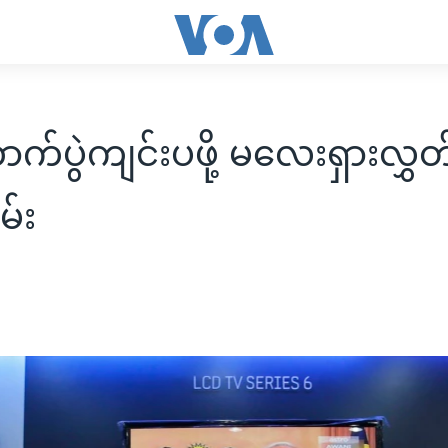
ာက်ပွဲကျင်းပဖို့ မလေးရှားလွှ
မ်း