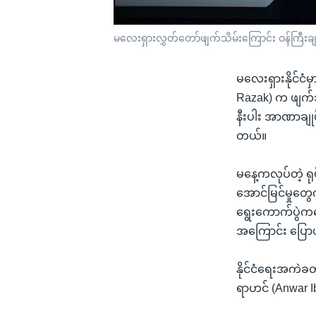
မလေးရှားလွှတ်တော်ဖျက်သိမ်းကြောင်း ဝန်ကြီးခ
မလေးရှားနိုင်ငံမ
Razak) က ဖျက်သ
နီးပါး အာဏာချုပ
တယ်။
မနေ့ကလုပ်တဲ့ ရုပ
အောင်မြင်မှုတွေ
ရွေးကောက်ပွဲကန
အကြောင်း ပြေ
နိုင်ငံရေးအကဲခတ
ရာဟင် (Anwar 