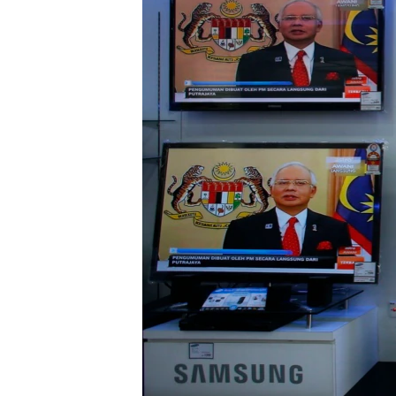
သုတပဒေသာ အင်္ဂလိပ်စာ
အ
ညွန်း
စာမျက်နှာ
သို့
ကျော်
ကြည့်
ရန်
ရှာဖွေ
ရန်
နေရာ
သို့
ကျော်
ရန်