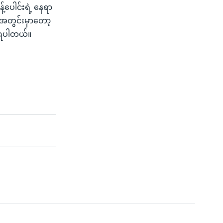
ပေါင်းရဲ့ နေရာ
ေအတွင်းမှာတော့
်ရပါတယ်။