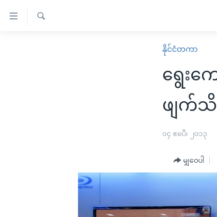
သုံး
ရ
ရှာဖွေ
လွယ်ကူ
မူလစာမျက်နှာ
နိုင်ငံတကာ
ရ
စေ
မြန်မာ
လာ
ရွေးကေ
သည့်
ဒ်
ကမ္ဘာ့သတင်းများ
Link
ဗွီဒီယို
နိုင်ငံတကာ
ဖျက်သိ
များ
သတင်းလွတ်လပ်ခွင့်
အမေရိကန်
ပင်မ
ရပ်ဝန်းတခု လမ်းတခု အလွန်
တရုတ်
၀၄ ဧၿပီ၊ ၂၀၁၃
အကြောင်းအရာ
အင်္ဂလိပ်စာလေ့လာမယ်
အစ္စရေး-ပါလက်စတိုင်း
သို့
မျှဝေပါ
အပတ်စဉ်ကဏ္ဍများ
အမေရိကန်သုံးအီဒီယံ
ကျော်
ကြည့်
ရေဒီယိုနှင့်ရုပ်သံ အချက်အလက်များ
မကြေးမုံရဲ့ အင်္ဂလိပ်စာ
ရေဒီယို
ရန်
ရေဒီယို/တီဗွီအစီအစဉ်
ရုပ်ရှင်ထဲက အင်္ဂလိပ်စာ
တီဗွီ
ပင်မ