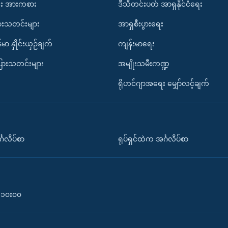
း အားကစား
ဒီသီတင်းပတ် အာရှနိုင်ငံရေး
ားသတင်းများ
အာရှစီးပွားရေး
်မာ နှိုင်းယှဉ်ချက်
ကျန်းမာရေး
ပြားသတင်းများ
အမျိုးသမီးကဏ္ဍ
ရိုဟင်ဂျာအရေး မျှော်လင့်ချက်
်္ဂလိပ်စာ
ရုပ်ရှင်ထဲက အင်္ဂလိပ်စာ
၀-၁၀း၀၀