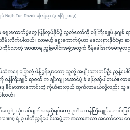
ျုပ် Najib Tun Razak ကြေညာ (၃ ဧပြီ ၂၀၁၃)
ှာ ရွေးကောက်ပွဲတွေ ပြန်လုပ်နိုင်ဖို့ လွှတ်တော်ကို ဝန်ကြီးချုပ် နဂျစ်
ိမ်းလိုက်ပါတယ်။ လာမယ့် ရွေးကောက်ပွဲဟာ မလေးရှားနိုင်ငံမှာ ဆယ်
်ကိုင်လာတဲ့ အာဏာရ ညွန့်ပေါင်းအဖွဲ့အတွက် စိန်ခေါ်အကဲစမ်းမှုလည်
်သံကနေ ပြောတဲ့ မိန့်ခွန်းမှာတော့ သူတို့ အမျိုးသားတပ်ဦး ညွန့်ပေါ
ကို ဝန်ကြီးချုပ် ရာဇတ် က ချီးကျူးအောင်ပွဲ ခံ ပြောဆိုပါတယ်။ လာမ
ေ ခိုင်မာအားကောင်းတဲ့ ကိုယ်စားလှယ် ထွက်လာမယ်လို့လည်း သူ မျှေ
ာပါတယ်။
်တွေရဲ့ သုံးသပ်ချက်အရဆိုရင်တော့ ဒုတိယ ဝန်ကြီးချုပ်ဟောင်းဖြစ
Ibrahim) ရဲ့ ၃ ပါတီညွန့်ပေါင်းအဖွဲ့ဟာ အလားအလာ အတော်လေး 