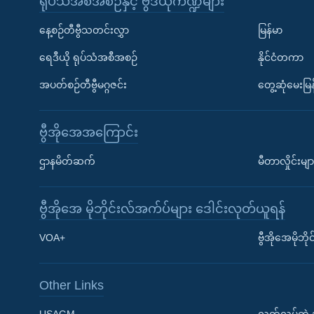
ရုပ်သံအစီအစဉ်နှင့် ဗွီဒီယိုကဏ္ဍများ
နေ့စဉ်တီဗွီသတင်းလွှာ
မြန်မာ
ရေဒီယို ရုပ်သံအစီအစဉ်
နိုင်ငံတကာ
အပတ်စဉ်တီဗွီမဂ္ဂဇင်း
တွေ့ဆုံမေးမြန
ဗွီအိုအေအကြောင်း
ဌာနမိတ်ဆက်
မီတာလှိုင်းမျာ
ဗွီအိုအေ မိုဘိုင်းလ်အက်ပ်များ ဒေါင်းလုတ်ယူရန်
Learning English
VOA+
ဗွီအိုအေမိုဘ
ဗွီအိုအေ လူမှုကွန်ယက်များ
Other Links
USAGM
လွတ်လပ်တဲ့