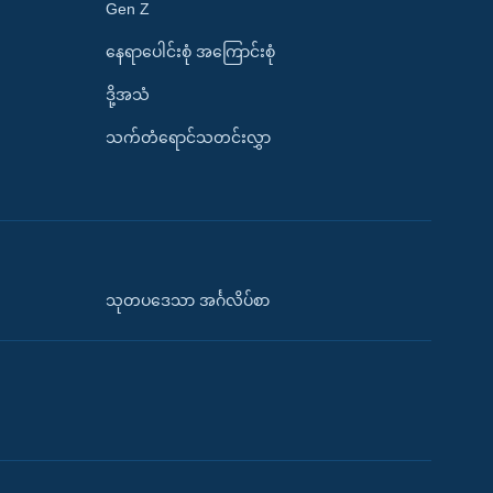
Gen Z
နေရာပေါင်းစုံ အကြောင်းစုံ
ဒို့အသံ
သက်တံရောင်သတင်းလွှာ
သုတပဒေသာ အင်္ဂလိပ်စာ