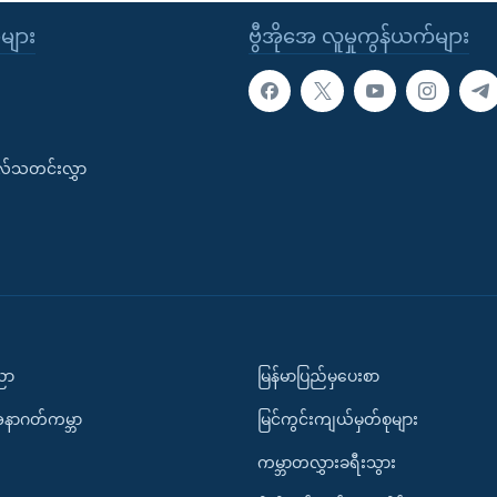
ုများ
ဗွီအိုအေ လူမှုကွန်ယက်များ
းလ်သတင်းလွှာ
ပညာ
မြန်မာပြည်မှပေးစာ
အနာဂတ်ကမ္ဘာ
မြင်ကွင်းကျယ်မှတ်စုများ
ကမ္ဘာတလွှားခရီးသွား