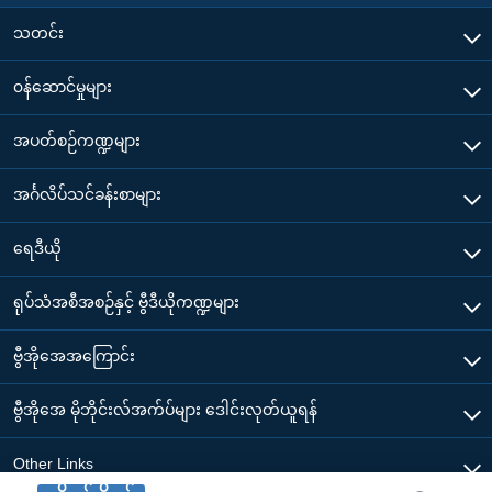
သတင်း
၀န်ဆောင်မှုများ
အပတ်စဉ်ကဏ္ဍများ
အင်္ဂလိပ်သင်ခန်းစာများ
ရေဒီယို
ရုပ်သံအစီအစဉ်နှင့် ဗွီဒီယိုကဏ္ဍများ
ဗွီအိုအေအကြောင်း
ဗွီအိုအေ မိုဘိုင်းလ်အက်ပ်များ ဒေါင်းလုတ်ယူရန်
Other Links