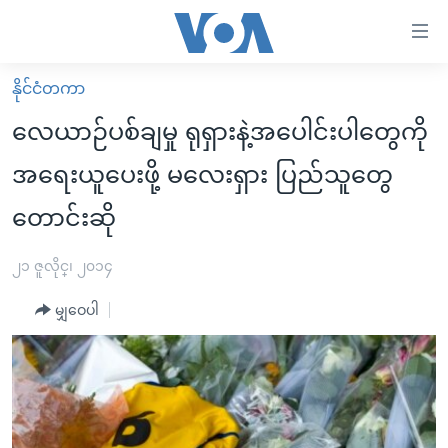
သုံး
ရ
လွယ်ကူ
နိုင်ငံတကာ
မူလစာမျက်နှာ
စေ
လေယာဉ်ပစ်ချမှု ရုရှားနဲ့အပေါင်းပါတွေကို
မြန်မာ
သည့်
အရေးယူပေးဖို့ မလေးရှား ပြည်သူတွေ
ကမ္ဘာ့သတင်းများ
Link
တောင်းဆို
ဗွီဒီယို
နိုင်ငံတကာ
များ
သတင်းလွတ်လပ်ခွင့်
အမေရိကန်
ပင်မ
၂၁ ဇူလိုင္၊ ၂၀၁၄
ရပ်ဝန်းတခု လမ်းတခု အလွန်
တရုတ်
အကြောင်းအရာ
မျှဝေပါ
သို့
အင်္ဂလိပ်စာလေ့လာမယ်
အစ္စရေး-ပါလက်စတိုင်း
ကျော်
အပတ်စဉ်ကဏ္ဍများ
အမေရိကန်သုံးအီဒီယံ
ကြည့်
ရေဒီယိုနှင့်ရုပ်သံ အချက်အလက်များ
မကြေးမုံရဲ့ အင်္ဂလိပ်စာ
ရေဒီယို
ရန်
ပင်မ
ရေဒီယို/တီဗွီအစီအစဉ်
ရုပ်ရှင်ထဲက အင်္ဂလိပ်စာ
တီဗွီ