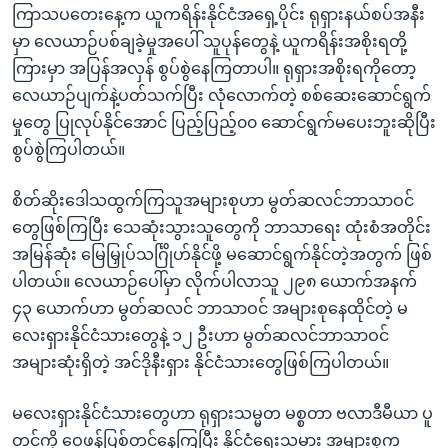
ကြာသပတေးနေ့က ယူကရိန်းနိုင်ငံအရှေ့ပိုင်း ရုရှားနယ်စပ်အနီး
မှာ လေယာဉ်ပစ်ချခဲ့မှုအပေါ် သူပုန်တွေနဲ့ ယူကရိန်းအစိုးရတို့
ကြားမှာ အပြန်အလှန် စွပ်စွဲနေကြတာပါ။ ရုရှားအစိုးရကိုတော့
လေယာဉ်ပျက်နဲ့ပတ်သက်ပြီး လုံလောက်တဲ့ စစ်ဆေးဆောင်ရွက်
မှုတွေ ပြုလုပ်နိုင်အောင် ပြည့်ပြည့်၀၀ ဆောင်ရွက်မပေးဘူးဆိုပြီး
စွပ်စွဲကြပါတယ်။
စိတ်ဆိုးဒေါသထွက်ကြသူအများစုဟာ မွတ်ဆလင်ဘာသာဝင်
တွေဖြစ်ကြပြီး သေဆုံးသွားသူတွေကို ဘာသာရေး ထုံးစံအတိုင်း
အမြန်ဆုံး မြေမြှုပ်သင်္ဂြိုဟ်နိုင်ဖို့ မဆောင်ရွက်နိုင်တဲ့အတွက် ဖြစ်
ပါတယ်။ လေယာဉ်ပေါ်မှာ လိုက်ပါလာသူ ၂၉၈ ယောက်အနက်
၄၃ ယောက်ဟာ မွတ်ဆလင် ဘာသာဝင် အများစုနေထိုင်တဲ့ မ
လေးရှားနိုင်ငံသားတွေနဲ့ ၁၂ ဦးဟာ မွတ်ဆလင်ဘာသာဝင်
အများဆုံးရှိတဲ့ အင်ဒိုနီးရှား နိုင်ငံသားတွေဖြစ်ကြပါတယ်။
မလေးရှားနိုင်ငံသားတွေဟာ ရုရှားသမ္မတ မစ္စတာ ဗလာဒီမီယာ ပူ
တင်ကို ဝေဖန်ပြစ်တင်နေကြပြီး နိုင်ငံရေးသမား အများစုက