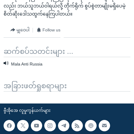
လည်း ဘယ်သူဘယ်ဝါရယ်လို့ တိုက်ရိုက် စွပ်စွဲတာမျိုးမရှိပေမဲ့
စိတ်ဆိုးဒေါသထွက်နေကြပါတယ်။
မျှဝေပါ
Follow us
ဆက်စပ်သတင်းများ ...
Mala Anti Russia
အခြားဖတ်ရှုစရာများ
ဗွီအိုအေ လူမှုကွန်ယက်များ