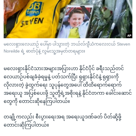
အ
သုတပဒေသာ အင်္ဂလိပ်စာ
ညွန်း
Learning English
စာမျက်နှာ
သို့
ဗွီအိုအေ လူမှုကွန်ယက်များ
ကျော်
ကြည့်
မလေးရှားလေယာဉ် ပေါ်မှာ ပါသွားတဲ့ ဘယ်လ်ဂျီယံကလေးငယ် Steven
ရန်
Noreilde ရဲ့ ဓာတ်ပုံနဲ့ လွမ်းသူ့အမှတ်တရများ။
ဘာသာစကားများ
ရှာဖွေ
ရန်
မလေးရှားနိုင်ငံသားအများအပြားဟာ နိုင်ငံပိုင် ခရီးသည်တင်
နေရာ
လေယာဉ်ပစ်ချခံခဲ့ရမှုနဲ့ ပတ်သက်ပြီး ရုရှားနိုင်ငံနဲ့ ရုရှားကို
သို့
လိုလားတဲ့ ခွဲထွက်ရေး သူပုန်တွေအပေါ် ထိထိရောက်ရောက်
ကျော်
အရေးယူ အပြစ်ပေးဖို့ သူတို့ရဲ့အစိုးရနဲ့ နိုင်ငံတကာ ခေါင်းဆောင်
ရန်
တွေကို တောင်းဆိုနေကြပါတယ်။
တချို့ကလည်း စီးပွားရေးအရ အရေးယူဒဏ်ခတ် ပိတ်ဆို့ဖို့
တောင်းဆိုကြပါတယ်။