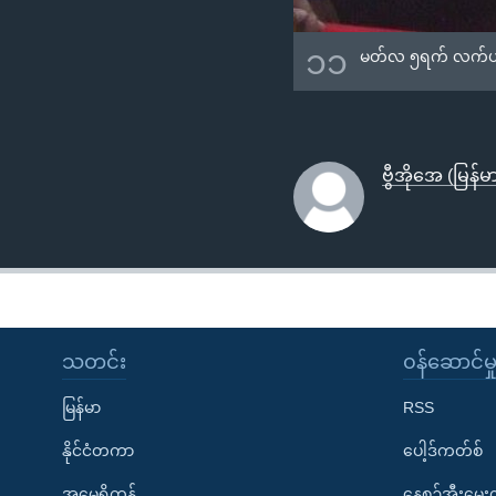
၁၁
မတ်လ ၅ရက် လက်ပတ်နီအ
ဗွီအိုအေ (မြန်မာပ
သတင်း
၀န်ဆောင်မှ
မြန်မာ
RSS
နိုင်ငံတကာ
ပေါ့ဒ်ကတ်စ်
အမေရိကန်
နေ့စဉ်အီးမေ