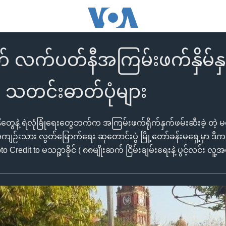
လက်ပတ်နီအကြမ်းဖက်နှိမ်နှင်
သတင်းဓာတ်ပုံများ
တွေနဲ့ ရဲလုံခြုံရေးတွေဘက်က အကြမ်းဖက်ရိုက်နှက်ဖမ်းဆီးခဲ့ တဲ့
ကျဉ်းသား လွတ်မြောက်ရေး ဆုတောင်းပွဲ မြို့တော်ခန်းမရှေ့မှာ ဒီကန
redit to မသဉ္ဇာခိုင် ( ၈၈မျိုးဆက် ငြိမ်းချမ်းရေးနဲ့ ပွင့်လင်း လူ့အ