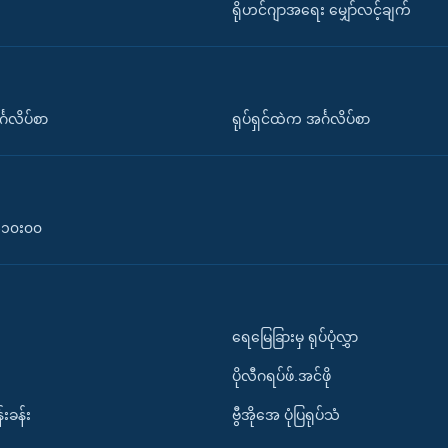
ရိုဟင်ဂျာအရေး မျှော်လင့်ချက်
်္ဂလိပ်စာ
ရုပ်ရှင်ထဲက အင်္ဂလိပ်စာ
၀-၁၀း၀၀
ရေမြေခြားမှ ရုပ်ပုံလွှာ
ပိုလီဂရပ်ဖ်.အင်ဖို
်းခန်း
ဗွီအိုအေ ပုံပြရုပ်သံ