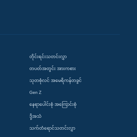
တိုင်းရင်းသတင်းလွှာ
တပတ်အတွင်း အားကစား
သုတစုံလင် အမေရိကန်တခွင်
Gen Z
နေရာပေါင်းစုံ အကြောင်းစုံ
ဒို့အသံ
သက်တံရောင်သတင်းလွှာ