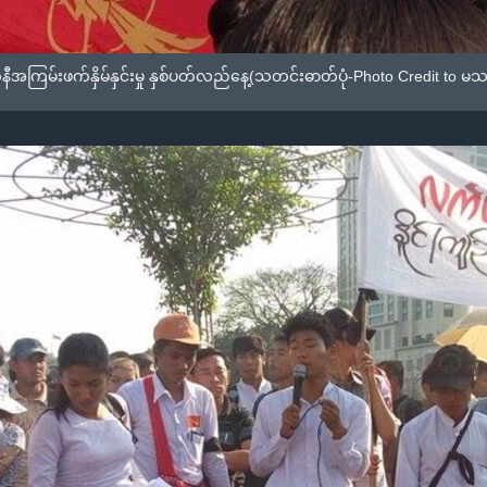
်းဖက်နှိမ်နှင်းမှု နှစ်ပတ်လည်နေ့(သတင်းဓာတ်ပုံ-Photo Credit to မသဉ္ဇာခိုင