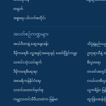
တရုတ်
အစ္စရေး-ပါလက်စတိုင်း
အပတ်စဉ်ကဏ္ဍများ
အယ်ဒီတာနဲ့ ဆွေးနွေးခန်း
သိပ္ပံနဲ့နည်း
ဒီမိုကရေစီ၊ လူ့အခွင့်အရေးနှင့် ခေတ်ပြိုင်ကမ္ဘာ
ဥတုရာသီနဲ့ 
သတင်းသုံးသပ်ချက်
စီးပွားရေး
ဒီမိုကရေစီရေးရာ
တပတ်အတွင်
အမေရိကန်နိုင်ငံရေး
လယ်ယာစီးပွ
သတင်းထောက်မှတ်စု
ယူကရိန်း၊ မြန
ကမ္ဘာ့သတင်းမီဒီယာထဲက မြန်မာ
ထူးခြားဆန်း