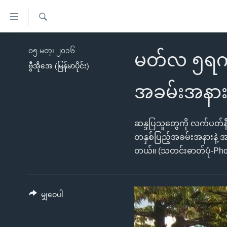
သုံး
ရ
ရှာဖွေ
လွယ်ကူ
မူလစာမျက်နှာ
၀၅ မတ္၊ ၂၀၁၆
ရ
မတ်လ ၅ရက် 
စေ
မြန်မာ
လာ
ဗွီအိုအေ (မြန်မာပိုင်း)
သည့်
ဒ်
ကမ္ဘာ့သတင်းများ
အခမ်းအနား 
Link
ဗွီဒီယို
နိုင်ငံတကာ
များ
သတင်းလွတ်လပ်ခွင့်
အမေရိကန်
ဆန္ဒပြသူတွေကို လက်ပတ်နီ
ပင်မ
ရပ်ဝန်းတခု လမ်းတခု အလွန်
တနှစ်ပြည့်အခမ်းအနားနဲ့ အ
တရုတ်
အကြောင်းအရာ
တယ်။ (သတင်းဓာတ်ပုံ-Photo C
အင်္ဂလိပ်စာလေ့လာမယ်
အစ္စရေး-ပါလက်စတိုင်း
သို့
အပတ်စဉ်ကဏ္ဍများ
အမေရိကန်သုံးအီဒီယံ
ကျော်
ကြည့်
ရေဒီယိုနှင့်ရုပ်သံ အချက်အလက်များ
မကြေးမုံရဲ့ အင်္ဂလိပ်စာ
ရေဒီယို
မျှဝေပါ
ရန်
ရေဒီယို/တီဗွီအစီအစဉ်
ရုပ်ရှင်ထဲက အင်္ဂလိပ်စာ
တီဗွီ
ပင်မ