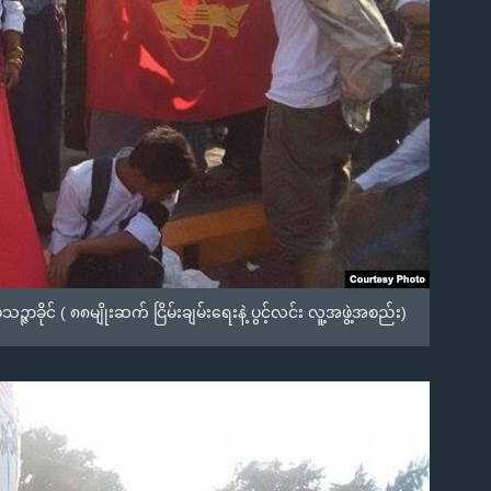
ိုင် ( ၈၈မျိုးဆက် ငြိမ်းချမ်းရေးနဲ့ ပွင့်လင်း လူ့အဖွဲ့အစည်း)