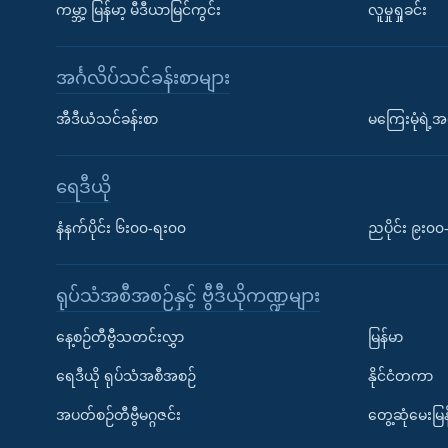
ကမ္ဘာ့ မြန်မာ့ မီဒီယာမြင်ကွင်း
လူမှုရှုခင်း
အင်္ဂလိပ်သင်ခန်းစာများ
အီဒီယံသင်ခန်းစာ
မကြေးမုံရဲ့အင
ရေဒီယို
နံနက်ပိုင်း ၆း၀၀-ရး၀၀
ညပိုင်း ၉း၀
ရုပ်သံအစီအစဉ်နှင့် ဗွီဒီယိုကဏ္ဍများ
နေ့စဉ်တီဗွီသတင်းလွှာ
မြန်မာ
ရေဒီယို ရုပ်သံအစီအစဉ်
နိုင်ငံတကာ
အပတ်စဉ်တီဗွီမဂ္ဂဇင်း
တွေ့ဆုံမေးမြန