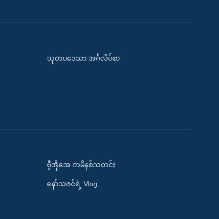
သုတပဒေသာ အင်္ဂလိပ်စာ
ဗွီအိုအေ တမိနစ်သတင်း
နော်သဇင်ရဲ့ Vlog