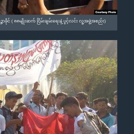
် ( ၈၈မျိုးဆက် ငြိမ်းချမ်းရေးနဲ့ ပွင့်လင်း လူ့အဖွဲ့အစည်း)