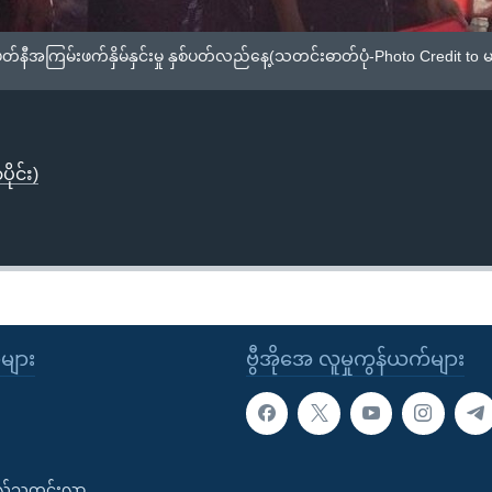
ကြမ်းဖက်နှိမ်နှင်းမှု နှစ်ပတ်လည်နေ့(သတင်းဓာတ်ပုံ-Photo Credit to မသဉ္ဇာခ
ိုင်း)
ုများ
ဗွီအိုအေ လူမှုကွန်ယက်များ
းလ်သတင်းလွှာ