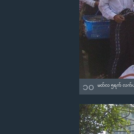
၁၀
မတ်လ ၅ရက် လက်ပတ်နီအ