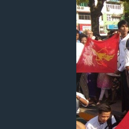
သုတပဒေသာ အင်္ဂလိပ်စာ
အ
ညွန်း
စာမျက်နှာ
သို့
ကျော်
ကြည့်
ရန်
ရှာဖွေ
ရန်
နေရာ
သို့
ကျော်
ရန်