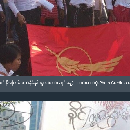
ကြမ်းဖက်နှိမ်နှင်းမှု နှစ်ပတ်လည်နေ့(သတင်းဓာတ်ပုံ-Photo Credit to မသဉ္ဇာခ