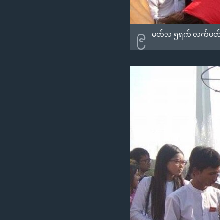
၉
မတ်လ ၅ရက် လက်ပတ်နီအကြမ