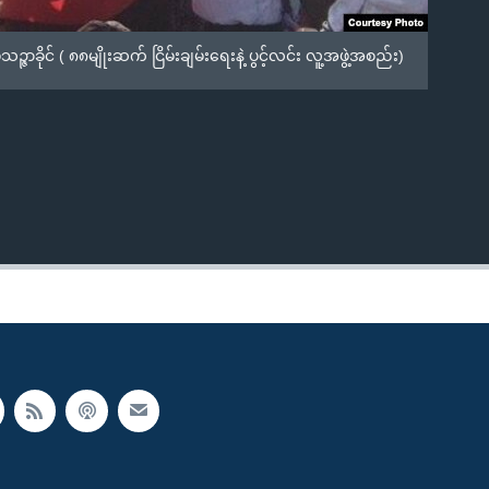
ိုင် ( ၈၈မျိုးဆက် ငြိမ်းချမ်းရေးနဲ့ ပွင့်လင်း လူ့အဖွဲ့အစည်း)