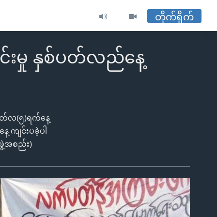
တိုက်ရိုက်
းမှု နှစ်ပတ်လည်နေ့
 မတ်လ(၅)ရက်နေ့
ေ့ ကျင်းပခဲ့ပါ
ဖွဲ့အစည်း)