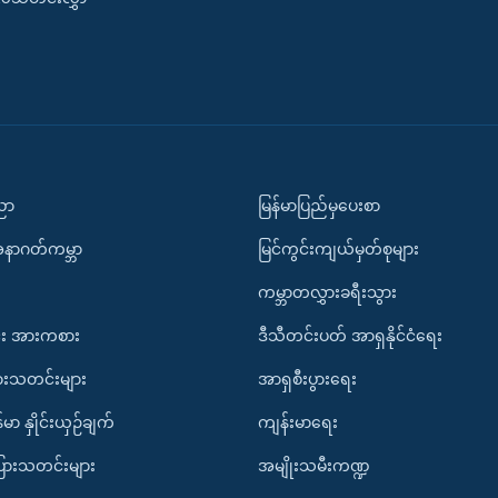
ပညာ
မြန်မာပြည်မှပေးစာ
အနာဂတ်ကမ္ဘာ
မြင်ကွင်းကျယ်မှတ်စုများ
ကမ္ဘာတလွှားခရီးသွား
း အားကစား
ဒီသီတင်းပတ် အာရှနိုင်ငံရေး
ားသတင်းများ
အာရှစီးပွားရေး
်မာ နှိုင်းယှဉ်ချက်
ကျန်းမာရေး
ပြားသတင်းများ
အမျိုးသမီးကဏ္ဍ