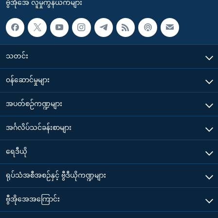
ဗွီအိုအေ လူမှုကွန်ယက်များ
သတင်း
၀န်ဆောင်မှုများ
အပတ်စဉ်ကဏ္ဍများ
အင်္ဂလိပ်သင်ခန်းစာများ
ရေဒီယို
ရုပ်သံအစီအစဉ်နှင့် ဗွီဒီယိုကဏ္ဍများ
ဗွီအိုအေအကြောင်း