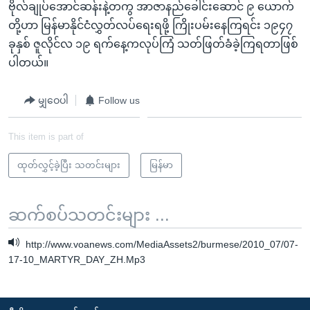
ဗိုလ်ချုပ်အောင်ဆန်းနဲ့တကွ အာဇာနည်ခေါင်းဆောင် ၉ ယောက်
တို့ဟာ မြန်မာနိုင်ငံလွှတ်လပ်ရေးရဖို့ ကြိုးပမ်းနေကြရင်း ၁၉၄၇
ခုနှစ် ဇူလိုင်လ ၁၉ ရက်နေ့ကလုပ်ကြံ သတ်ဖြတ်ခံခဲ့ကြရတာဖြစ်
ပါတယ်။
မျှဝေပါ
Follow us
This item is part of
ထုတ်လွှင့်ခဲ့ပြီး သတင်းများ
မြန်မာ
ဆက်စပ်သတင်းများ ...
http://www.voanews.com/MediaAssets2/burmese/2010_07/07-
17-10_MARTYR_DAY_ZH.Mp3