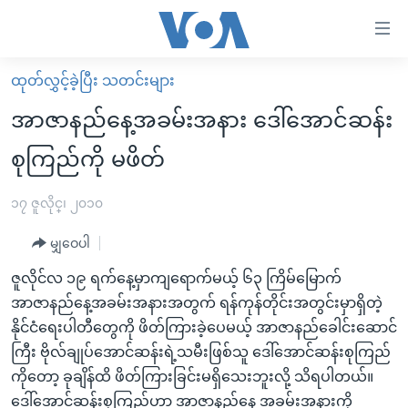
သုံး
ရ
လွယ်ကူ
ထုတ်လွှင့်ခဲ့ပြီး သတင်းများ
မူလစာမျက်နှာ
စေ
အာဇာနည်နေ့အခမ်းအနား ဒေါ်အောင်ဆန်း
မြန်မာ
သည့်
စုကြည်ကို မဖိတ်
ကမ္ဘာ့သတင်းများ
Link
ဗွီဒီယို
နိုင်ငံတကာ
၁၇ ဇူလိုင္၊ ၂၀၁၀
များ
သတင်းလွတ်လပ်ခွင့်
အမေရိကန်
ပင်မ
မျှဝေပါ
ရပ်ဝန်းတခု လမ်းတခု အလွန်
တရုတ်
အကြောင်းအရာ
ဇူလိုင်လ ၁၉ ရက်နေ့မှာကျရောက်မယ့် ၆၃ ကြိမ်မြောက်
သို့
အင်္ဂလိပ်စာလေ့လာမယ်
အစ္စရေး-ပါလက်စတိုင်း
အာဇာနည်နေ့အခမ်းအနားအတွက် ရန်ကုန်တိုင်းအတွင်းမှာရှိတဲ့
ကျော်
အပတ်စဉ်ကဏ္ဍများ
အမေရိကန်သုံးအီဒီယံ
နိုင်ငံရေးပါတီတွေကို ဖိတ်ကြားခဲ့ပေမယ့် အာဇာနည်ခေါင်းဆောင်
ကြည့်
ကြီး ဗိုလ်ချုပ်အောင်ဆန်းရဲ့သမီးဖြစ်သူ ဒေါ်အောင်ဆန်းစုကြည်
ရေဒီယိုနှင့်ရုပ်သံ အချက်အလက်များ
မကြေးမုံရဲ့ အင်္ဂလိပ်စာ
ရေဒီယို
ရန်
ကိုတော့ ခုချိန်ထိ ဖိတ်ကြားခြင်းမရှိသေးဘူးလို့ သိရပါတယ်။
ပင်မ
ရေဒီယို/တီဗွီအစီအစဉ်
ရုပ်ရှင်ထဲက အင်္ဂလိပ်စာ
တီဗွီ
ဒေါ်အောင်ဆန်းစုကြည်ဟာ အာဇာနည်နေ့ အခမ်းအနားကို