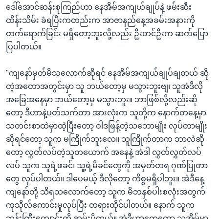
ဒေါ်အောင်ဆန်းစုကြည်ဟာ နေအိမ်အကျယ်ချုပ်နဲ့ ဖမ်းဆီး
ထိန်းသိမ်း ခံရပြီးကတည်းက အာဇာနည်နေ့အခမ်းအနားကို
တက်ရောက်ခြင်း မရှိတော့ဘူးလို့လည်း ဦးတင်ဦးက ဆက်ပြော
ပြပါတယ်။
"ကျနော်မှတ်မိသလောက်ဆိုရင် နေအိမ်အကျယ်ချုပ်ချတယ် ဆို
တဲ့အတောအတွင်းမှာ သူ ဘယ်တော့မှ မသွားဘူးဗျ၊ သူအဲဒီလို
အခြေအနေမှာ ဘယ်တော့မှ မသွားဘူး။ ဘာဖြစ်လို့လည်းဆို
တော့ ဒီဟာနဲ့ပတ်သက်တာ အားလုံးက သူတို့က နောက်တနေ့မှာ
သတင်းစာထဲမှာထဲ့ပြီးတော့ ဝါဒဖြန့်တဲ့သဘောမျိုး လုပ်တာမျိုး
ဆိုရင်တော့ သူက မကြိုက်ဘူးလေ။ သူကြိုက်တာက ဘာလဲဆို
တော့ လွှတ်လပ်တဲ့သူတယောက် အနေနဲ့ အဲဒါ လွှတ်လွှတ်လပ်
လပ် သူက သူရဲ့ဖခင်၊ သူ့ရဲ့မိခင်တွေကို အမှတ်တရ ဂုဏ်ပြုတာ
တွေ လုပ်ပါတယ်။ ဒါပေမယ့် ဒီလိုတော့ ကိစ္စမရှိပါဘူး။ အဲဒီနေ့
ကျနော်တို့ သိရသလောက်တော့ သူက မိဘနှစ်ပါးစလုံးအတွက်
ကုသိုလ်ကောင်းမှုလုပ်ပြီး တရားထိုင်ပါတယ်။ နောက် သူက
ဘုန်းကြီးကျောင်းကို ဆွမ်းပို့တယ်။ အဲဒီဟာတွေတော့ သူ့အိမ်မှာ