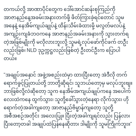
တကယ်လို့ အာဏာပိုင်တွေက ဒေါ်အောင်ဆန်းစုကြည်ကို
အာဇာနည်နေ့အခမ်းအနားတက်ဖို့ ဖိတ်ကြားခဲ့ရင်တောင် သူမ
အနေနဲ့ နေအိမ်ကျယ်ချုပ်နဲ့ ထိန်းသိမ်းခံထားမို့ မလွတ်မလပ်နဲ့
အကျဉ်းကျခံဘဝကနေ အာဇာနည်အခမ်းအနားကို သွားတက်ရ
တဲ့အဖြစ်မျိုးကို မလိုလားဘူးလို့ သူမရဲ့လုပ်ဖော်ကိုင်ဖက် တဦး
လည်းဖြစ်၊ NLD ဒုဥက္ကဋ္ဌလည်းဖြစ်တဲ့ ဦးတင်ဦးက ပြောပါ
တယ်။
"အချုပ်အနှောင် အဖွဲ့အစည်းထဲမှာ ထားပြီးတော့ အဲဒီလို တက်
ရောက်ခွင့်ပြုတယ်တို့ ဘာတို့ဆိုရင်၊ သူဘယ်တော့မှ မလုပ်ဘူးဗျ။
ဘာဖြစ်လို့လဲဆိုတော့ သူက နေအိမ်အကျယ်ချုပ်ကနေ အပေါက်
လေးထဲကနေ ထွက်သွား၊ သူတို့ခေါ်သွားတဲ့နေရာ လိုက်သွား၊ ဟို
ရောက်တဲ့အခါကျတော့ အာဇာနည်ဗိမ္မာန်ကျတော့ သူတို့
အစီအစဉ်အတိုင်း အလေးပြု။ ပြီးတဲ့အခါကျရင်လည်း ပြန်လာ၊
ပြီးတော့တခါ အချုပ်ထဲပြန်နေဆိုတာ၊ ဒါမျိုးကို သူမကြိုက်ဘူး။"