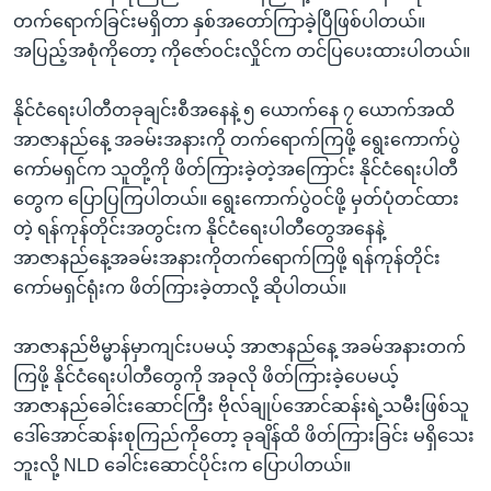
အ
သုတပဒေသာ အင်္ဂလိပ်စာ
တက်ရောက်ခြင်းမရှိတာ နှစ်အတော်ကြာခဲ့ပြီဖြစ်ပါတယ်။
ညွန်း
Learning English
အပြည့်အစုံကိုတော့ ကိုဇော်ဝင်းလှိုင်က တင်ပြပေးထားပါတယ်။
စာမျက်နှာ
သို့
ဗွီအိုအေ လူမှုကွန်ယက်များ
နိုင်ငံရေးပါတီတခုချင်းစီအနေနဲ့ ၅ ယောက်နေ ၇ ယောက်အထိ
ကျော်
အာဇာနည်နေ့ အခမ်းအနားကို တက်ရောက်ကြဖို့ ရွေးကောက်ပွဲ
ကြည့်
ကော်မရှင်က သူတို့ကို ဖိတ်ကြားခဲ့တဲ့အကြောင်း နိုင်ငံရေးပါတီ
ရန်
တွေက ပြောပြကြပါတယ်။ ရွေးကောက်ပွဲဝင်ဖို့ မှတ်ပုံတင်ထား
ဘာသာစကားများ
ရှာဖွေ
တဲ့ ရန်ကုန်တိုင်းအတွင်းက နိုင်ငံရေးပါတီတွေအနေနဲ့
ရန်
အာဇာနည်နေ့အခမ်းအနားကိုတက်ရောက်ကြဖို့ ရန်ကုန်တိုင်း
နေရာ
ကော်မရှင်ရုံးက ဖိတ်ကြားခဲ့တာလို့ ဆိုပါတယ်။
သို့
ကျော်
အာဇာနည်ဗိမ္မာန်မှာကျင်းပမယ့် အာဇာနည်နေ့ အခမ်အနားတက်
ရန်
ကြဖို့ နိုင်ငံရေးပါတီတွေကို အခုလို ဖိတ်ကြားခဲ့ပေမယ့်
အာဇာနည်ခေါင်းဆောင်ကြီး ဗိုလ်ချုပ်အောင်ဆန်းရဲ့သမီးဖြစ်သူ
ဒေါ်အောင်ဆန်းစုကြည်ကိုတော့ ခုချိန်ထိ ဖိတ်ကြားခြင်း မရှိသေး
ဘူးလို့ NLD ခေါင်းဆောင်ပိုင်းက ပြောပါတယ်။