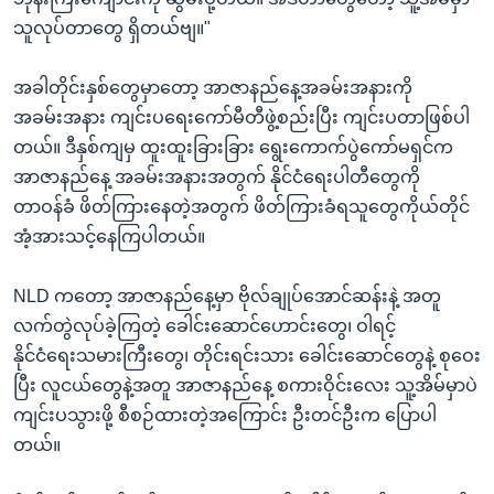
သူလုပ်တာတွေ ရှိတယ်ဗျ။"
အခါတိုင်းနှစ်တွေမှာတော့ အာဇာနည်နေ့အခမ်းအနားကို
အခမ်းအနား ကျင်းပရေးကော်မီတီဖွဲ့စည်းပြီး ကျင်းပတာဖြစ်ပါ
တယ်။ ဒီနှစ်ကျမှ ထူးထူးခြားခြား ရွေးကောက်ပွဲကော်မရှင်က
အာဇာနည်နေ့ အခမ်းအနားအတွက် နိုင်ငံရေးပါတီတွေကို
တာဝန်ခံ ဖိတ်ကြားနေတဲ့အတွက် ဖိတ်ကြားခံရသူတွေကိုယ်တိုင်
အံ့အားသင့်နေကြပါတယ်။
NLD ကတော့ အာဇာနည်နေ့မှာ ဗိုလ်ချုပ်အောင်ဆန်းနဲ့ အတူ
လက်တွဲလုပ်ခဲ့ကြတဲ့ ခေါင်းဆောင်ဟောင်းတွေ၊ ဝါရင့်
နိုင်ငံရေးသမားကြီးတွေ၊ တိုင်းရင်းသား ခေါင်းဆောင်တွေနဲ့ စုဝေး
ပြီး လူငယ်တွေနဲ့အတူ အာဇာနည်နေ့ စကားဝိုင်းလေး သူ့အိမ်မှာပဲ
ကျင်းပသွားဖို့ စီစဉ်ထားတဲ့အကြောင်း ဦးတင်ဦးက ပြောပါ
တယ်။