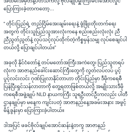
အထိမ်းအမှတ်နဲ့ပတ်သက်လို့ ဗိုလ်ချုပ်မှူးကြီးမင်းအောင်လှိုင်
ပြောကြားခဲ့တာကတော့…
“ တိုင်းပြည်ရဲ့ တည်ငြိမ်အေးချမ်းရေးနဲ့ ဖွံဖြိုးတိုးတက်ရေး
အတွက် တိုင်းသူပြည်သူအားလုံးကနေ စည်းစည်းလုံးလုံး ညီ
ညီညွတ်ညွတ်နဲ့ လုပ်သင့်လုပ်ထိုက်တဲ့ကိစ္စမှန်သမျှ လုပ်စေချင်ပါ
တယ်လို့ ပြောချင်ပါတယ်။”
အခုလို နိုင်ငံတော်နဲ့ တပ်မတော်အကြီးအကဲတွေ၊ ပြည်သူတရပ်
လုံးက အာဇာနည်ခေါင်းဆောင်ကြီးတွေကို လွတ်လပ်လပ် ပွင့်
ပွင့်လင်းလင်း ဂုဏ်ပြုလာနိုင်တာဟာ တိုင်းပြည်မှာ ဒီမိုကရေစီ
ပြန်ပြီးရှင်သန်လာတာကို တွေ့ရတာဖြစ်တယ်လို့ အမျိုးသားဒီမို
ကရေစီအဖွဲ့ချုပ် NLD နာယကကြီး သူရဦးတင်ဦးကလည်း ပါတီ
ဌာနချုပ်မှာ မနေ့က ကျင်းပတဲ့ အာဇာနည်နေ့အခမ်းအနား အဖွင့်
မိန့်ခွန်းမှာ ပြောကြားခဲ့ပါတယ်။
ဒါအပြင် ဖခင်ဗိုလ်ချုပ်အောင်ဆန်းနဲ့တကွ အာဇာနည်