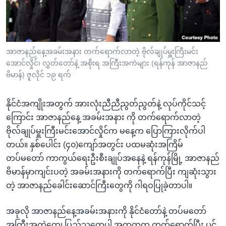
အ
သုတပဒေသာ အင်္ဂလိပ်စာ
ညွန်း
Learning English
စာမျက်နှာ
သို့
ဗွီအိုအေ လူမှုကွန်ယက်များ
အာဇာနည်နေ့အခမ်းအနား တက်ရောက်လာတဲ့ ဗိုလ်ချုပ်မှူးကြီးမင်း
ကျော်
အောင်လှိုင်၊ လွှတ်တော်နဲ့ အစိုးရ အကြီးအကဲများ (ရန်ကုန် အာဇာနည်
ကြည့်
ဗိမာန်) ဇူလိုင် ၁၉ ရက်
ရန်
ဘာသာစကားများ
ရှာဖွေ
နိုင်ငံအကျိုးအတွက် အားလုံးညီညီညွတ်ညွတ်နဲ့ လုပ်ကိုင်သင့်
ရန်
ကြောင်း အာဇာနည်နေ့ အခမ်းအနား ကို တက်ရောက်လာတဲ့
နေရာ
ဗိုလ်ချုပ်မှူးကြီးမင်းအောင်လှိုင်က မနေ့က ပြောကြားလိုက်ပါ
သို့
တယ်။ နှစ်ပေါင်း (၄၀)ကျော်အတွင်း ပထမဆုံးအကြိမ်
ကျော်
တပ်မတော် ကာကွယ်ရေးဦးစီးချုပ်အနေနဲ့ ရန်ကုန်မြို့ အာဇာနည်
ရန်
ဗိမာန်မှာကျင်းပတဲ့ အခမ်းအနားကို တက်ရောက်ပြီး ကျဆုံးသွား
တဲ့ အာဇာနည်ခေါင်းဆောင်ကြီးတွေကို ဂါရဝပြုခဲ့တာပါ။
အခုလို အာဇာနည်နေ့အခမ်းအနားကို နိုင်ငံတော်နဲ့ တပ်မတော်
အကြီးအကဲတွေ၊ ပြည်သူတွေပါ အတူတကွ တက်ရောက်ပြီး ပွင့်