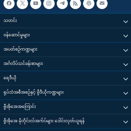
သတင်း
၀န်ဆောင်မှုများ
အပတ်စဉ်ကဏ္ဍများ
အင်္ဂလိပ်သင်ခန်းစာများ
ရေဒီယို
ရုပ်သံအစီအစဉ်နှင့် ဗွီဒီယိုကဏ္ဍများ
ဗွီအိုအေအကြောင်း
ဗွီအိုအေ မိုဘိုင်းလ်အက်ပ်များ ဒေါင်းလုတ်ယူရန်