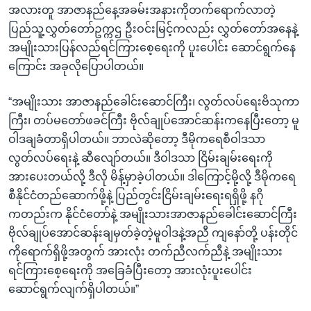
အလားတူ အာဇာနည်နေ့အခမ်းအနားကိုတက်ရောက်လာတဲ့
ပြည်သူ့လွှတ်တော်ဥက္ကဌ ဦးဝင်းမြင့်ကလည်း လွှတ်တော်အနေနဲ့
အမျိုးသားပြန်လည်ရင်ကြားစေ့ရေးကို ပူးပေါင်း ဆောင်ရွက်နေ
ကြောင်း အခုလိုပြောပါတယ်။
“အမျိုးသား အာဇာနည်ခေါင်းဆောင်ကြီး၊ လွတ်လပ်ရေးဗိသုကာ
ကြီး၊ တပ်မတော်ဖခင်ကြီး ဗိုလ်ချုပ်အောင်ဆန်းကနေပြီးတော့ မူ
ဝါဒချခံတာရှိပါတယ်။ ဘာလဲဆိုတော့ ဒီမိုကရေစီဝါဒသာ
လွတ်လပ်ရေးနဲ့ ဆီလျော်တယ်။ ဒီဝါဒသာ ငြိမ်းချမ်းရေးကို
အားပေးတယ်လို့ ဒီလို မိန့်မှာခဲ့ပါတယ်။ ဒါကြောင့်မို့လို့ ဒီမိုကရေ
စီနိုင်ငံတည်ဆောက်ဖို့နဲ့ ပြည်တွင်းငြိမ်းချမ်းရေးရရှိဖို့ နဂို
ကတည်းက နိုင်ငံတော်နဲ့ အမျိုးသားအာဇာနည်ခေါင်းဆောင်ကြီး
ဗိုလ်ချုပ်အောင်ဆန်းချမှတ်ခဲ့တဲ့မူဝါဒနဲ့အညီ ကျနော်တို့ ပန်းတိုင်
ကိုရောက်ရှိဖို့အတွက် အားလုံး တက်ညီလက်ညီနဲ့ အမျိုးသား
ရင်ကြားစေ့ရေးကို အခြေခံပြီးတော့ အားလုံးပူးပေါင်း
ဆောင်ရွက်လျက်ရှိပါတယ်။”