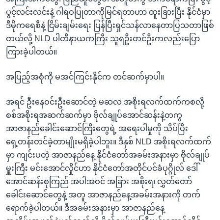
ပွင့်လင်းလင်းနဲ့ ဂါရဝပြုတာကိုမြင်ရတာဟာ ထူးခြားပြီး နိုင်ငံမှာ
ဒီမိုကရေစီနဲ့ ငြိမ်းချမ်းရေး ပြန်ပြီးရှင်သန်လာနေတာပြသတာဖြစ်
တယ်လို့ NLD ပါတီနာယကကြီး သူရဦးတင်ဦးကလည်းပြော
ကြားခဲ့ပါတယ်။
အပြည့်အစုံကို မအင်ကြင်းနိုင်က တင်ဆက်မှာပါ။
အရင် ဦးနေဝင်းဦးဆောင်တဲ့ မဆလ အစိုးရလက်ထက်ကစလို့
စစ်အစိုးရအဆက်ဆက်မှာ ဗိုလ်ချုပ်အောင်ဆန်းနဲ့တကွ
အာဇာနည်ခေါင်းဆောင်ကြီးတွေရဲ့ အရေးပါမှုကို သိပ်ပြီး
ရှေ့တန်းတင်ခဲ့တာမျိုးမရှိခဲ့ပါဘူး။ ဒီနှစ် NLD အစိုးရလက်ထက်
မှာ ကျင်းပတဲ့ အာဇာနည်နေ့ နိုင်ငံတော်အခမ်းအနားမှာ ဗိုလ်ချုပ်
မှူးကြီး မင်းအောင်လှိုင်ဟာ နိုင်ငံတော်အတိုင်ပင်ခံပုဂ္ဂိုလ် ဒေါ်
အောင်ဆန်းစုကြည် အပါအဝင် အခြား အစိုးရ၊ လွှတ်တော်
ခေါင်းဆောင်တွေနဲ့ အတူ အာဇာနည်နေ့အခမ်းအနားကို တက်
ရောက်ခဲ့ပါတယ်။ ဒီအခမ်းအနားမှာ အာဇာနည်နေ့