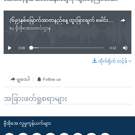
(၆၉)နှစ်မြောက်အာဇာနည်နေ့ ထူးခြားချက် ခေါင်းဆောင်တချို့အမြင်
by
ဗွီအိုအေသတင်းဌာန
No media source currently available
0:00
4:12
တိုက်ရိုက် လင့်ခ်
မျှဝေပါ
Follow us
အခြားဖတ်ရှုစရာများ
ဗွီအိုအေ လူမှုကွန်ယက်များ