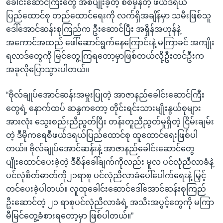
ခေါင်းဆောင်ကြီးတွေ အစပျိုးခဲ့တဲ့ စစ်မှန်တဲ့ ဖယ်ဒရယ်
ပြည်ထောင်စု တည်ထောင်ရေးကို လက်ရှိအချိန်မှာ သမီးဖြစ်သူ
ဒေါ်အောင်ဆန်းစုကြည်က ဦးဆောင်ပြီး အရှိန်အဟုန်နဲ့
အကောင်အထည် ဖေါ်ဆောင်ရွက်နေကြောင်းနဲ့ မကြာခင် အကျိုး
ရလာဒ်တွေကို မြင်တွေ့ကြရတော့မှာဖြစ်တယ်လို့ဦးတင်ဦးက
အခုလိုပြောသွားပါတယ်။
“ဗိုလ်ချုပ်အောင်ဆန်းအမှုးပြုတဲ့ အာဇာနည်ခေါင်းဆောင်ကြီး
တွေရဲ့ နောက်ထပ် ဆန္ဒကတော့ တိုင်းရင်းသားမျိုးနွယ်စုများ
အားလုံး သွေးစည်းညီညွတ်ပြီး တန်းတူညီညွတ်မှုရှိတဲ့ ငြိမ်းချမ်း
တဲ့ ဒီမိုကရေစီဖယ်ဒရယ်ပြည်ထောင်စု ထူထောင်ရေးဖြစ်ပါ
တယ်။ ဗိုလ်ချုပ်အောင်ဆန်းနဲ့ အာဇာနည်ခေါင်းဆောင်တွေ
ပျိုးထောင်ပေးခဲ့တဲ့ ဒီစိန်ခေါ်ချက်ကိုလည်း မူလ ပင်လုံညီလာခံနဲ့
ပင်လုံစိတ်ဓာတ်ကို၂၁ရာစု ပင်လုံညီလာခံပေါ်ပေါက်ရေးနဲ့ မြှင့်
တင်ပေးခဲ့ပါတယ်။ လူထုခေါင်းဆောင်ဒေါ်အောင်ဆန်းစုကြည်
ဦးဆောင်တဲ့ ၂၁ ရာစုပင်လုံညီလာခံရဲ့ အသီးအပွင့်တွေကို မကြာ
မီမြင်တွေ့ခံစားရတော့မှာ ဖြစ်ပါတယ်။”