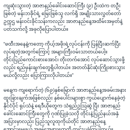
ကျဆုံးသွားတဲ့ အာဇာနည်ခေါင်းဆောင်ကြီး (၉) ဦးထဲက တဦး
ဖြစ်တဲ့ မန်းဘခိုင်ရဲ့ မြေးဖြစ်သူ လက်ရှိ အမျိုးသားလွှတ်တော်
ဥက္ကဌ မန်းဝင်းခိုင်သန်းကလည်း အာဇာနည်နေ့အထိမ်းအမှတ်နဲ့
ပတ်သက်လို့ အခုလိုပြောပါတယ်။
“ဖထီးအနေနဲ့ကတော့ ကိုယ့်အဖိုးရဲ့လုပ်ငန်းကို ပြန်ပြီးဆက်ပြီး
လုပ်ရတဲ့အတွက်ကြောင့် အများကြီးဝမ်းသာတယ်ပေါ့။
တိုင်းပြည်ကောင်းစားအောင်၊ တိုးတက်အောင် လုပ်ဆောင်သွားဖို့
လည်း ရည်မှန်းချက်တွေရှိပါတယ်။ အတတ်နိုင်ဆုံးကြိုးစားသွား
မယ်လို့လည်း ပြောကြားလိုပါတယ်။”
မနေ့က ကျရောက်တဲ့ (၆၉)နှစ်မြောက် အာဇာနည်နေ့အခမ်းအနား
ထူးခြားချက်အဖြစ်လည်း နှစ်ပေါင်းများစွာ ကွယ်ပျောက်နေခဲ့တဲ့
နိုင်ငံပိုင် ရုပ်သံနဲ့ ရေဒီယိုတွေက သံရှည်ဥသြဆွဲ ပြီး အာဇာနည်
ခေါင်းဆောင်ကြီးတွေကို ဂုဏ်ပြုခဲ့သလို တိုင်းနဲ့ပြည်နယ်အနှံ
အပြားမှာလည်း ပြည်သူလူထုကိုယ်တိုင် အာဇာနည်နေ့
အောင်းမေ့ဖွယ် အခမ်းအနားတွေကို ကျင်းပခဲ့ကြပါတယ်။