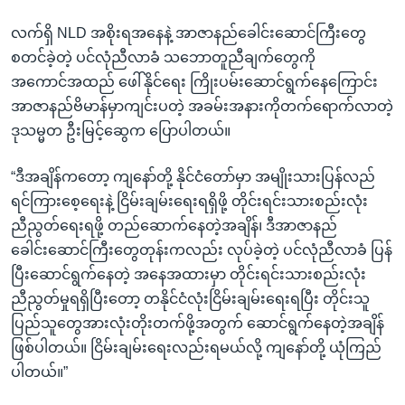
လက်ရှိ NLD အစိုးရအနေနဲ့ အာဇာနည်ခေါင်းဆောင်ကြီးတွေ
စတင်ခဲ့တဲ့ ပင်လုံညီလာခံ သဘောတူညီချက်တွေကို
အကောင်အထည် ဖေါ်နိုင်ရေး ကြိုးပမ်းဆောင်ရွက်နေကြောင်း
အာဇာနည်ဗိမာန်မှာကျင်းပတဲ့ အခမ်းအနားကိုတက်ရောက်လာတဲ့
ဒုသမ္မတ ဦးမြင့်ဆွေက ပြောပါတယ်။
“ဒီအချိန်ကတော့ ကျနော်တို့ နိုင်ငံတော်မှာ အမျိုးသားပြန်လည်
ရင်ကြားစေ့ရေးနဲ့ ငြိမ်းချမ်းရေးရရှိဖို့ တိုင်းရင်းသားစည်းလုံး
ညီညွတ်ရေးရဖို့ တည်ဆောက်နေတဲ့အချိန်၊ ဒီအာဇာနည်
ခေါင်းဆောင်ကြီးတွေတုန်းကလည်း လုပ်ခဲ့တဲ့ ပင်လုံညီလာခံ ပြန်
ပြီးဆောင်ရွက်နေတဲ့ အနေအထားမှာ တိုင်းရင်းသားစည်းလုံး
ညီညွတ်မှုရရှိပြီးတော့ တနိုင်ငံလုံးငြိမ်းချမ်းရေးရပြီး တိုင်းသူ
ပြည်သူတွေအားလုံးတိုးတက်ဖို့အတွက် ဆောင်ရွက်နေတဲ့အချိန်
ဖြစ်ပါတယ်။ ငြိမ်းချမ်းရေးလည်းရမယ်လို့ ကျနော်တို့ ယုံကြည်
ပါတယ်။”