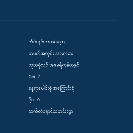
တိုင်းရင်းသတင်းလွှာ
တပတ်အတွင်း အားကစား
သုတစုံလင် အမေရိကန်တခွင်
Gen Z
နေရာပေါင်းစုံ အကြောင်းစုံ
ဒို့အသံ
သက်တံရောင်သတင်းလွှာ