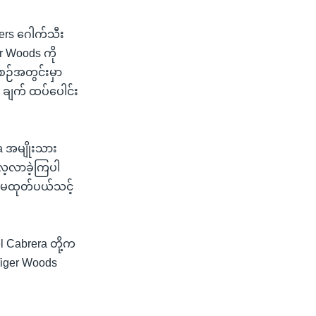
ers ဂေါက်သီး
r Woods ကို
စဉ်အတွင်းမှာ
၂ ချက် ထပ်ပေါင်း
ta အမျိုးသား
လေ့လာခဲ့ကြပါ
့ မထုတ်ပယ်သင့်
 Cabrera တို့က
Tiger Woods