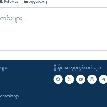
Follow us
ပရင့်ထုတ်ရန်
်းများ ...
ုများ
ဗွီအိုအေ လူမှုကွန်ယက်များ
းလ်သတင်းလွှာ