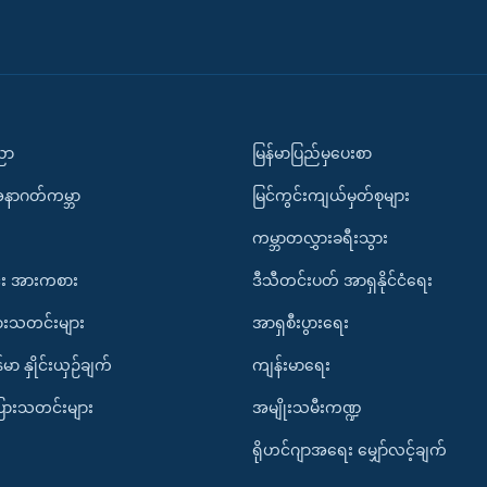
ပညာ
မြန်မာပြည်မှပေးစာ
အနာဂတ်ကမ္ဘာ
မြင်ကွင်းကျယ်မှတ်စုများ
ကမ္ဘာတလွှားခရီးသွား
း အားကစား
ဒီသီတင်းပတ် အာရှနိုင်ငံရေး
ားသတင်းများ
အာရှစီးပွားရေး
်မာ နှိုင်းယှဉ်ချက်
ကျန်းမာရေး
ပြားသတင်းများ
အမျိုးသမီးကဏ္ဍ
ရိုဟင်ဂျာအရေး မျှော်လင့်ချက်