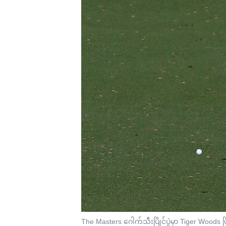
သုတပဒေသာ အင်္ဂလိပ်စာ
အ
ညွန်း
စာမျက်နှာ
သို့
ကျော်
ကြည့်
ရန်
ရှာဖွေ
ရန်
နေရာ
သို့
ကျော်
ရန်
The Masters ဂေါက်သီးပြိုင်ပွဲမှာ Tiger Woods ပ