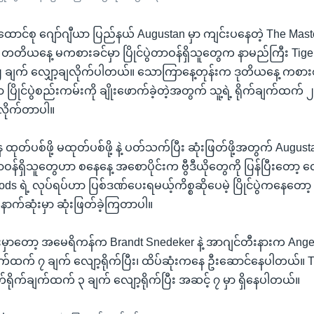
ာင်စု ဂျော်ဂျီယာ ပြည်နယ် Augustan မှာ ကျင်းပနေတဲ့ The Mast
့က တတိယနေ့ မကစားခင်မှာ ပြိုင်ပွဲတာဝန်ရှိသူတွေက နာမည်ကြီး Tige
၂ ချက် လျှော့ချလိုက်ပါတယ်။ သောကြာနေ့တုန်းက ဒုတိယနေ့ ကစား
ပြိုင်ပွဲစည်းကမ်းကို ချိုးဖောက်ခဲ့တဲ့အတွက် သူ့ရဲ့ ရိုက်ချက်ထက် 
းလိုက်တာပါ။
ကနေ ထုတ်ပစ်ဖို့ မထုတ်ပစ်ဖို့ နဲ့ ပတ်သက်ပြီး ဆုံးဖြတ်ဖို့အတွက် Augus
်ရှိသူတွေဟာ စနေနေ့ အစောပိုင်းက ဗွီဒီယိုတွေကို ပြန်ပြီးတော့ 
s ရဲ့ လုပ်ရပ်ဟာ ပြစ်ဒဏ်ပေးရမယ့်ကိစ္စဆိုပေမဲ့ ပြိုင်ပွဲကနေတော
နောက်ဆုံးမှာ ဆုံးဖြတ်ခဲ့ကြတာပါ။
ှာတော့ အမေရိကန်က Brandt Snedeker နဲ့ အာဂျင်တီးနားက Angel
က်ထက် ၇ ချက် လျော့ရိုက်ပြီး၊ ထိပ်ဆုံးကနေ ဦးဆောင်နေပါတယ်။ 
ိုက်ချက်ထက် ၃ ချက် လျော့ရိုက်ပြီး အဆင့် ၇ မှာ ရှိနေပါတယ်။