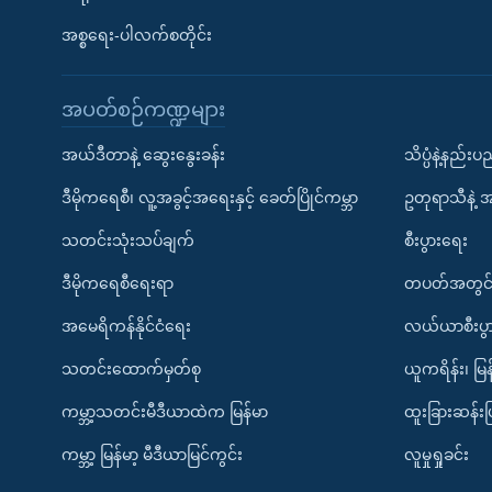
အစ္စရေး-ပါလက်စတိုင်း
အပတ်စဉ်ကဏ္ဍများ
အယ်ဒီတာနဲ့ ဆွေးနွေးခန်း
သိပ္ပံနဲ့နည်း
ဒီမိုကရေစီ၊ လူ့အခွင့်အရေးနှင့် ခေတ်ပြိုင်ကမ္ဘာ
ဥတုရာသီနဲ့ 
သတင်းသုံးသပ်ချက်
စီးပွားရေး
ဒီမိုကရေစီရေးရာ
တပတ်အတွင်
အမေရိကန်နိုင်ငံရေး
လယ်ယာစီးပွ
သတင်းထောက်မှတ်စု
ယူကရိန်း၊ မြန
ကမ္ဘာ့သတင်းမီဒီယာထဲက မြန်မာ
ထူးခြားဆန်း
ကမ္ဘာ့ မြန်မာ့ မီဒီယာမြင်ကွင်း
လူမှုရှုခင်း