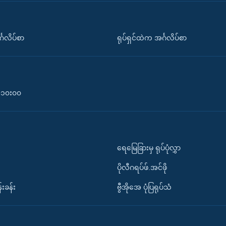
်္ဂလိပ်စာ
ရုပ်ရှင်ထဲက အင်္ဂလိပ်စာ
၀-၁၀း၀၀
ရေမြေခြားမှ ရုပ်ပုံလွှာ
ပိုလီဂရပ်ဖ်.အင်ဖို
်းခန်း
ဗွီအိုအေ ပုံပြရုပ်သံ