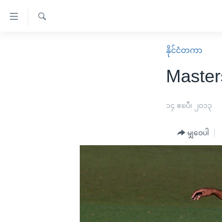
သုံး
ရ
ရှာဖွေ
လွယ်ကူ
မူလစာမျက်နှာ
နိုင်ငံတကာ
ရ
စေ
မြန်မာ
လာ
Masters
သည့်
ဒ်
ကမ္ဘာ့သတင်းများ
Link
ဗွီဒီယို
နိုင်ငံတကာ
၁၄ ဧၿပီ၊ ၂၀၁၃
များ
သတင်းလွတ်လပ်ခွင့်
အမေရိကန်
ပင်မ
မျှဝေပါ
ရပ်ဝန်းတခု လမ်းတခု အလွန်
တရုတ်
အကြောင်းအရာ
အင်္ဂလိပ်စာလေ့လာမယ်
အစ္စရေး-ပါလက်စတိုင်း
သို့
အပတ်စဉ်ကဏ္ဍများ
အမေရိကန်သုံးအီဒီယံ
ကျော်
ကြည့်
ရေဒီယိုနှင့်ရုပ်သံ အချက်အလက်များ
မကြေးမုံရဲ့ အင်္ဂလိပ်စာ
ရေဒီယို
ရန်
ရေဒီယို/တီဗွီအစီအစဉ်
ရုပ်ရှင်ထဲက အင်္ဂလိပ်စာ
တီဗွီ
ပင်မ