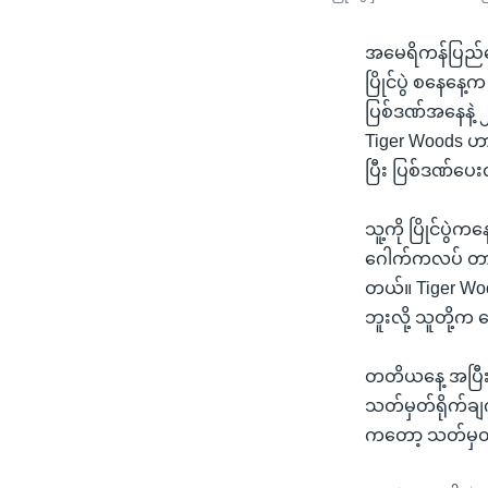
အမေရိကန်ပြည်ထေ
ပြိုင်ပွဲ စနေနေ
ပြစ်ဒဏ်အနေနဲ့ 
Tiger Woods ဟာ 
ပြီး ပြစ်ဒဏ်ပေ
သူ့ကို ပြိုင်ပွဲ
ဂေါက်ကလပ် တာဝန
တယ်။ Tiger Wood
ဘူးလို့ သူတို့က 
တတိယနေ့ အပြီးမ
သတ်မှတ်ရိုက်ချ
ကတော့ သတ်မှတ်ရ