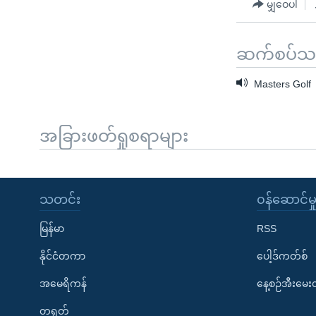
မျှဝေပါ
ဆက်စပ်သတင
Masters Golf
အခြားဖတ်ရှုစရာများ
သတင်း
၀န်ဆောင်မှ
မြန်မာ
RSS
နိုင်ငံတကာ
ပေါ့ဒ်ကတ်စ်
အမေရိကန်
နေ့စဉ်အီးမေ
တရုတ်