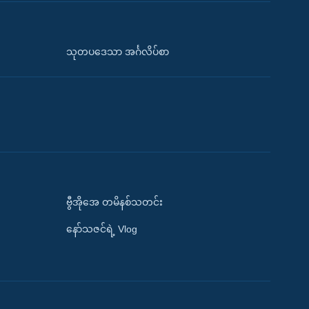
သုတပဒေသာ အင်္ဂလိပ်စာ
ဗွီအိုအေ တမိနစ်သတင်း
နော်သဇင်ရဲ့ Vlog