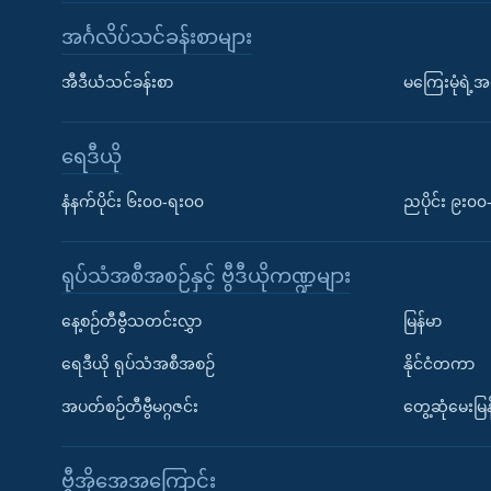
အင်္ဂလိပ်သင်ခန်းစာများ
အီဒီယံသင်ခန်းစာ
မကြေးမုံရဲ့အင
ရေဒီယို
နံနက်ပိုင်း ၆း၀၀-ရး၀၀
ညပိုင်း ၉း၀
ရုပ်သံအစီအစဉ်နှင့် ဗွီဒီယိုကဏ္ဍများ
နေ့စဉ်တီဗွီသတင်းလွှာ
မြန်မာ
ရေဒီယို ရုပ်သံအစီအစဉ်
နိုင်ငံတကာ
အပတ်စဉ်တီဗွီမဂ္ဂဇင်း
တွေ့ဆုံမေးမြန
ဗွီအိုအေအကြောင်း