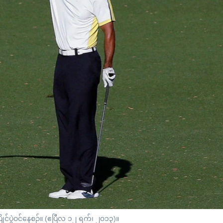
ြိုင်ပွဲဝင်နေစဉ်။ (ဧပြီလ ၁၂ ရက်၊ ၂၀၁၃)။