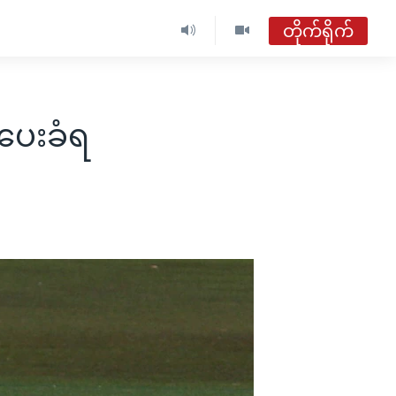
တိုက်ရိုက်
်ပေးခံရ