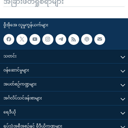
အခြားဖတ်ရှုစရာများ
ဗွီအိုအေ လူမှုကွန်ယက်များ
သတင်း
၀န်ဆောင်မှုများ
အပတ်စဉ်ကဏ္ဍများ
အင်္ဂလိပ်သင်ခန်းစာများ
ရေဒီယို
ရုပ်သံအစီအစဉ်နှင့် ဗွီဒီယိုကဏ္ဍများ