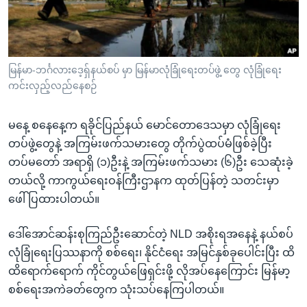
အ
သုတပဒေသာ အင်္ဂလိပ်စာ
ညွန်း
Learning English
စာမျက်နှာ
သို့
ဗွီအိုအေ လူမှုကွန်ယက်များ
မြန်မာ-ဘင်္ဂလားဒေ့ရှ်နယ်စပ် မှာ မြန်မာလုံခြုံရေးတပ်ဖွဲ့ တွေ လုံခြုံရေး
ကျော်
ကင်းလှည့်လည်နေစဉ်
ကြည့်
ရန်
မနေ့ စနေနေ့က ရခိုင်ပြည်နယ် မောင်တောဒေသမှာ လုံခြုံရေး
ဘာသာစကားများ
ရှာဖွေ
တပ်ဖွဲ့တွေနဲ့ အကြမ်းဖက်သမားတွေ တိုက်ပွဲထပ်မံဖြစ်ခဲ့ပြီး
ရန်
တပ်မတော် အရာရှိ (၁)ဦးနဲ့ အကြမ်းဖက်သမား (၆)ဦး သေဆုံးခဲ့
နေရာ
တယ်လို့ ကာကွယ်ရေးဝန်ကြီးဌာနက ထုတ်ပြန်တဲ့ သတင်းမှာ
သို့
ဖေါ်ပြထားပါတယ်။
ကျော်
ရန်
ဒေါ်အောင်ဆန်းစုကြည်ဦးဆောင်တဲ့ NLD အစိုးရအနေနဲ့ နယ်စပ်
လုံခြုံရေးပြဿနာကို စစ်ရေး၊ နိုင်ငံရေး အမြင်နှစ်ခုပေါင်းပြီး ထိ
ထိရောက်ရောက် ကိုင်တွယ်ဖြေရှင်းဖို့ လိုအပ်နေကြောင်း မြန်မာ့
စစ်ရေးအကဲခတ်တွေက သုံးသပ်နေကြပါတယ်။