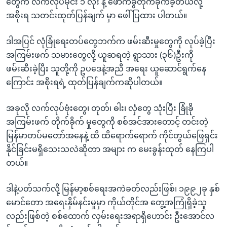
တွေက လက်လုပ်မိုင်း ၁ လုံး နဲ့ ဖောက်ခွဲတိုက်ခိုက်ခဲ့တယ်လို့
အစိုးရ သတင်းထုတ်ပြန်ချက် မှာ ဖေါ်ပြထား ပါတယ်။
ဒါအပြင် လုံခြုံရေးတပ်တွေဘက်က ဖမ်းဆီးမှုတွေကို လုပ်ခဲ့ပြီး
အကြမ်းဖက် သမားတွေလို့ ယူဆရတဲ့ ရွာသား (၃၆)ဦးကို
ဖမ်းဆီးခဲ့ပြီး သူတို့ကို ဥပဒေနဲ့အညီ အရေး ယူဆောင်ရွက်နေ
ကြောင်း အစိုးရရဲ့ ထုတ်ပြန်ချက်ကဆိုပါတယ်။
အခုလို လက်လုပ်ဗုံးတွေ၊ တုတ်၊ ဓါး၊ လှံတွေ သုံးပြီး ခြုံခို
အကြမ်းဖက် တိုက်ခိုက် မှုတွေကို စစ်အင်အားတောင့် တင်းတဲ့
မြန်မာတပ်မတော်အနေနဲ့ ထိ ထိရောက်ရောက် ကိုင်တွယ်ဖြေရှင်း
နိုင်ခြင်းမရှိသေးသလဲဆိုတာ အများ က မေးခွန်းထုတ် နေကြပါ
တယ်။
ဒါနဲ့ပတ်သက်လို့ မြန်မာ့စစ်ရေးအကဲခတ်လည်းဖြစ်၊ ၁၉၉၂ခု နှစ်
မောင်တော အရေးနှိမ်နင်းမှုမှာ ကိုယ်တိုင်အ တွေ့အကြုံရှိခဲ့သူ
လည်းဖြစ်တဲ့ စစ်ထောက် လှမ်းရေးအရာရှိဟောင်း ဦးအောင်လ