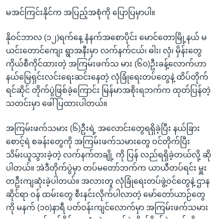
မအင်ကြင်းနိုင်က အပြည့်အစုံကို ပြောပြမှာပါ။
နိုဝင်ဘာလ (၁၂)ရက်နေ့ နံနက်အစောပိုင်း မောင်တောမြို့နယ် မ
ယင်းတောင်ကျေး ရွာအနီးမှာ လက်နက်ငယ်၊ ဓါး၊ လှံ၊ မှိန်းတွေ
ကိုယ်စီကိုင်ထားတဲ့ အကြမ်းဖက်သ မား (၆၀)ဦးခန့်လောက်ဟာ
နယ်မြေရှင်းလင်းရေးဆင်းနေတဲ့ လုံခြုံရေးတပ်တွေနဲ့ ထိပ်တိုက်
ရင်ဆိုင် တိုက်ပွဲဖြစ်ခဲ့ကြောင်း မြန်မာအစိုးရဘက်က ထုတ်ပြန်တဲ့
သတင်းမှာ ဖေါ်ပြထားပါတယ်။
အကြမ်းဖက်သမား (၆)ဦးရဲ့ အလောင်းတွေရရှိခဲ့ပြီး နယ်ခြား
စောင့်ရဲ စခန်းတွေကို အကြမ်းဖက်သမားတွေ ဝင်တိုက်ပြီး
သိမ်းယူသွားခဲ့တဲ့ လက်နက်တချို့ ကို ပြန် လည်ရရှိခဲ့တယ်လို့ ဆို
ပါတယ်။ အဲဒီတိုက်ပွဲမှာ တပ်မတော်ဘက်က ယာယီတပ်ရင်း မှူး
တဦးကျဆုံးခဲ့ပါတယ်။ အလားတူ လုံခြုံရေးတပ်ဖွဲ့ဝင်တွေနဲ့ ဌာန
ဆိုင်ရာ ဝန် ထမ်းတွေ စီးနင်းလိုက်ပါလာတဲ့ မော်တော်ယာဉ်တွေ
ကို မနက် (၁၀)နာရီ ပတ်ဝန်းကျင်လောက်မှာ အကြမ်းဖက်သမား