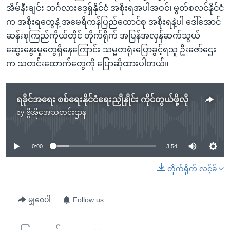
အိမ်နီးချင်း ဘင်္ဂလားဒေ့ရှ်နိုင်ငံ အစိုးရအပါအဝင်၊ မွတ်စလင်နိုင်ငံ
က အစိုးရတွေနဲ့ အမေရိကန်ပြည်ထောင်စု အစိုးရနဲ့ပါ ဒေါ်အောင်
ဆန်းစုကြည်ကိုယ်တိုင် တိုက်ရိုက် အပြန်အလှန်ဆက်သွယ်
ဆွေးနွေးမှုတွေရှိနေကြောင်း သမ္မတရုံးပြောခွင့်ရသူ ဦးဇော်ဌေး
က သတင်းထောက်တွေကို ပြောဆိုထားပါတယ်။
ရခိုင်အရေး စစ်ရေးနိုင်ငံရေးညှိုနှိုင်း ကိုင်တွယ်ဖို့လို
by
ဗွီအိုအေသတင်းဌာန
No media source currently available
0:00
3:54
တိုက်ရိုက် လင့်ခ်
မျှဝေပါ
Follow us