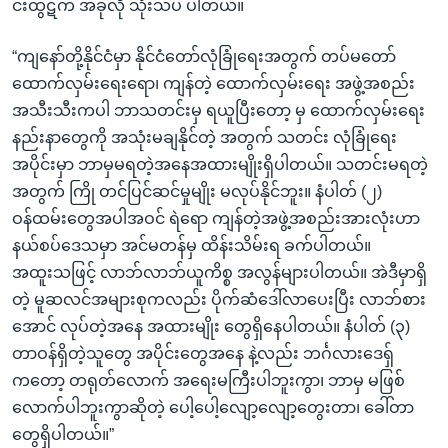
င်းထွဋ်က အခုလို သုံးသပ် ပါတယ်။
“ကျနော်တို့နိုင်ငံမှာ နိုင်ငံတော်လုံခြုံရေးအတွက် တပ်မတော်
ထောက်လှမ်းရေးရော၊ ကျန်တဲ့ ထောက်လှမ်းရေး အဖွဲ့အစည်း
အသီးသီးကပါ ဘာသတင်းမှ ရယူပြီးတော့ မှ ထောက်လှမ်းရေး
နည်းနာတွေကို အသုံးမချနိုင်တဲ့ အတွက် သတင်း လုံခြုံရေး
အပိုင်းမှာ ဘာမှမရတဲ့အနေအထားမျိုးရှိပါတယ်။ သတင်းမရတဲ့
အတွက် ကြို တင်ပြင်ဆင်မှုမျိုး မလုပ်နိုင်ဘူး။ နံပါတ် (၂)
ဝန်ထမ်းတွေအပါအဝင် ရဲရော ကျန်တဲ့အဖွဲ့အစည်းအားလုံးဟာ
နယ်စပ်ဒေသမှာ အင်မတန်မှ ထိန်းသိမ်းရ ခက်ပါတယ်။
အထူးသဖြင့် လာဘ်လာဘ်ယူကိစ္စ အလွန်များပါတယ်။ အဲဒီမှာရှိ
တဲ့ မူဆလင်အများစုကလည်း ပိုက်ဆံဒေါ်လာပေးပြီး လာဘ်စား
အောင် လုပ်တဲ့အနေ အထားမျိုး တွေရှိနေပါတယ်။ နံပါတ် (၃)
တာဝန်ရှိတဲ့သူတွေ အပိုင်းတွေအနေ နဲ့လည်း ဘင်္ဂလားဒေရှ်
ကတော့ တရုတ်လောက် အရေးမကြီးပါဘူးကွာ၊ ဘာမှ မဖြစ်
လောက်ပါဘူးကွာဆိုတဲ့ ပေါ့ပေါ့လျော့လျော့တွေးတာ၊ ခေါ်တာ
တွေရှိပါတယ်။”