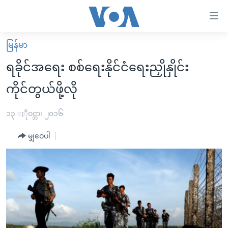
သုံး
ရ
လွယ်ကူ
မြန်မာ
မူလစာမျက်နှာ
စေ
ရခိုင်အရေး စစ်ရေးနိုင်ငံရေးညှိုနှိုင်း
မြန်မာ
သည့်
ကိုင်တွယ်ဖို့လို
ကမ္ဘာ့သတင်းများ
Link
ဗွီဒီယို
နိုင်ငံတကာ
၁၃ ႏိုဝင္ဘာ၊ ၂၀၁၆
များ
သတင်းလွတ်လပ်ခွင့်
အမေရိကန်
ပင်မ
မျှဝေပါ
ရပ်ဝန်းတခု လမ်းတခု အလွန်
တရုတ်
အကြောင်းအရာ
သို့
အင်္ဂလိပ်စာလေ့လာမယ်
အစ္စရေး-ပါလက်စတိုင်း
ကျော်
အပတ်စဉ်ကဏ္ဍများ
အမေရိကန်သုံးအီဒီယံ
ကြည့်
ရေဒီယိုနှင့်ရုပ်သံ အချက်အလက်များ
မကြေးမုံရဲ့ အင်္ဂလိပ်စာ
ရေဒီယို
ရန်
ပင်မ
ရေဒီယို/တီဗွီအစီအစဉ်
ရုပ်ရှင်ထဲက အင်္ဂလိပ်စာ
တီဗွီ