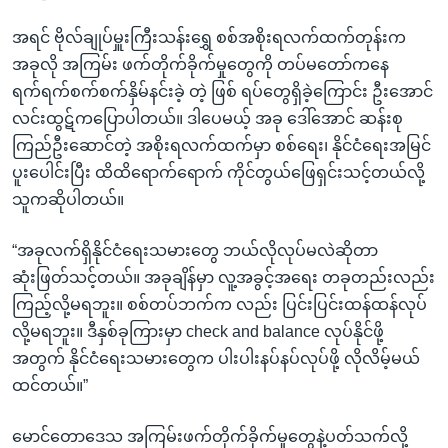
အရင် ဗိုလ်ချုပ်မှူးကြီးသန်းရွှေ စစ်အစိုးရလက်ထက်တုန်းက
အခုလို အကြမ်း ဖက်တိုက်ခိုက်မှုတွေကို တပ်မတော်ကနေ
ရက်ရက်စက်စက်နှိမ်နင်းခဲ့ တဲ့ ဖြစ် ရပ်တွေရှိခဲ့ကြောင်း ဦးအောင်
လင်းထွဋ်ကပြောပါတယ်။ ဒါပေမယ့် အခု ဒေါ်အောင် ဆန်းစု
ကြည်ဦးဆောင်တဲ့ အစိုးရလက်ထက်မှာ စစ်ရေး၊ နိုင်ငံရေးအမြင်
ပူးပေါင်းပြီး ထိထိရောက်ရောက် ကိုင်တွယ်ဖြေရှင်းသင့်တယ်လို့
သူကဆိုပါတယ်။
“အခုလက်ရှိနိုင်ငံရေးသမားတွေ ဘယ်လိုလုပ်မလဲဆိုတာ
ဆုံးဖြတ်သင့်တယ်။ အခုချိန်မှာ လူ့အခွင့်အရေး တခုတည်းလည်း
ကြည့်လို့မရဘူး။ စစ်တပ်ဘက်က လည်း ပြင်းပြင်းထန်ထန်လုပ်
လို့မရဘူး။ ဒီနှစ်ခုကြားမှာ check and balance လုပ်နိုင်ဖို့
အတွက် နိုင်ငံရေးသမားတွေက ပါးပါးနပ်နပ်လုပ်ဖို့ လိုလိမ့်မယ်
ထင်တယ်။”
မောင်တောဒေသ အကြမ်းဖက်တိုက်ခိုက်မှုတွေနဲ့ပတ်သက်လို့