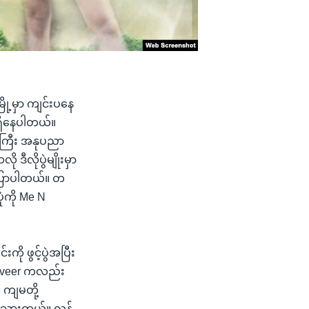
ို့မှာ ကျင်းပနေ
 ရှိနေပါတယ်။
ည်ကြီး အနုပညာ
ဒီလိုပွဲမျိုးမှာ
 ပြောပါတယ်။ တ
ပုံကို Me N
ို ဖွင့်ပွဲအပြီး
erveer ကလည်း
 ကျမတို့
တ်သွားတယ်။ လွန်