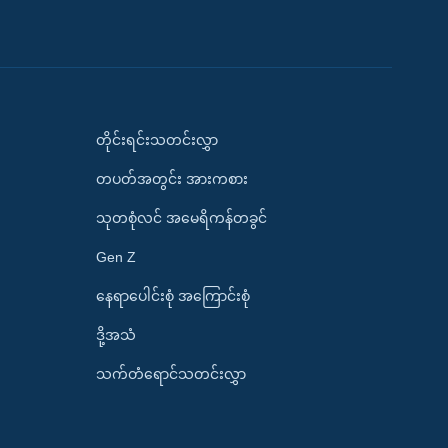
တိုင်းရင်းသတင်းလွှာ
တပတ်အတွင်း အားကစား
သုတစုံလင် အမေရိကန်တခွင်
Gen Z
နေရာပေါင်းစုံ အကြောင်းစုံ
ဒို့အသံ
သက်တံရောင်သတင်းလွှာ