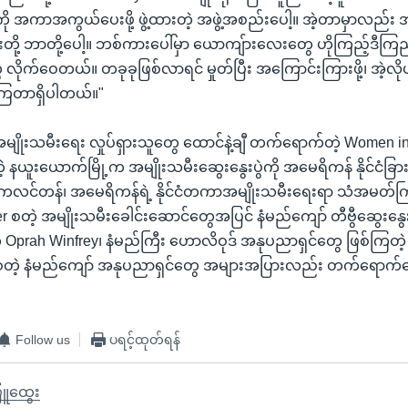
ု အကာအကွယ်ပေးဖို့ ဖွဲ့ထားတဲ့ အဖွဲ့အစည်းပေါ့။ အဲ့တာမှာလည
းတို့ ဘာတို့ပေါ့။ ဘစ်ကားပေါ်မှာ ယောကျ်ားလေးတွေ ဟိုကြည့်ဒီကြည
ုက်ဝေတယ်။ တခုခုဖြစ်လာရင် မှုတ်ပြီး အကြောင်းကြားဖို့၊ အဲ့လိ
ီကြတာရှိပါတယ်။"
မျိုးသမီးရေး လှုပ်ရှားသူတွေ ထောင်နဲ့ချီ တက်ရောက်တဲ့ Women in
တဲ့ နယူးယောက်မြို့က အမျိုးသမီးဆွေးနွေးပွဲကို အမေရိကန် နိုင်ငံခြာ
ကလင်တန်၊ အမေရိကန်ရဲ့ နိုင်ငံတကာအမျိုးသမီးရေးရာ သံအမတ်ကြ
r စတဲ့ အမျိုးသမီးခေါင်းဆောင်တွေအပြင် နံမည်ကျော် တီဗွီဆွေးနွ
 Oprah Winfrey၊ နံမည်ကြီး ဟောလိဝုဒ် အနုပညာရှင်တွေ ဖြစ်ကြတဲ့ 
e စတဲ့ နံမည်ကျော် အနုပညာရှင်တွေ အများအပြားလည်း တက်ရောက်
Follow us
ပရင့်ထုတ်ရန်
ြူထွေး