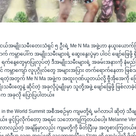
လူငယ်အမျိုးသမီးတေးသံရှင် ၅ ဦးရဲ့ Me N Ma အဖွဲ့ဟာ နယူးယောက်မြ
က် ကမ္ဘာပေါ်က အမျိုးသမီးများရဲ့ ဆွေးနွေးပွဲမှာ ပါဝင် ဖျော်ဖြေဖို့
၅ ရက်နေ့တွေမှာပြုလုပ်တဲ့ ဒီအမျိုးသမီးများရဲ့ အခမ်းအနားကို နံမ
 ကမ္ဘာကျော် လူပုဂ္ဂိုလ်တွေ အများအပြား တက်ရောက်နေတာ ဖြစ်သလို 
ွင့်ရတဲ့အတွက် Me N Ma အဖွဲ့က အထူးဂုဏ်ယူတယ်လို့ ဗွီအိုအေကို
မီးတွေနဲ့ ဆိုင်တဲ့ အခုလိုပွဲမျိုးမှာ သူတို့အဖွဲ့ ဖျော်ဖြေဖို့ ဖြစ်လာခဲ့
်းက အခုလို ပြောပြပါတယ်။
 the World Summit အစီအစဉ်မှာ ကျမတို့ရဲ့ မင်္ဂလာပါ ဆိုတဲ့ သီချင်းက
က်တယ်။ ဖွင့်ပြလိုက်တော့ အရမ်း သဘောကျကြတယ်ပေါ့။ Melanne V
ု သူလာလည်တဲ့ အချိန်မှာလည်း ကျမတို့ကို ဖိတ်ပြီးမှ အတူစားကြတယ်။
။ အဲ့ဒီ့မှာ သူက အရမ်းကို သဘောကျပြီးမှ State ကို လာခဲ့ပါလို့ ဖိ