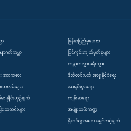
ပညာ
မြန်မာပြည်မှပေးစာ
အနာဂတ်ကမ္ဘာ
မြင်ကွင်းကျယ်မှတ်စုများ
ကမ္ဘာတလွှားခရီးသွား
း အားကစား
ဒီသီတင်းပတ် အာရှနိုင်ငံရေး
ားသတင်းများ
အာရှစီးပွားရေး
်မာ နှိုင်းယှဉ်ချက်
ကျန်းမာရေး
ပြားသတင်းများ
အမျိုးသမီးကဏ္ဍ
ရိုဟင်ဂျာအရေး မျှော်လင့်ချက်