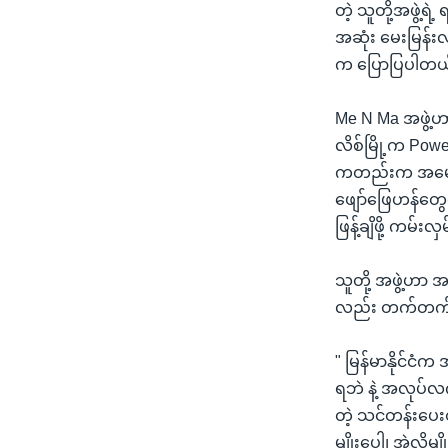
တဲ့ သူတို့အဖွဲ့
အဆုံး မေးမြန်းလ
က ပြောပြပါတယ
Me N Ma အဖွဲ့ဟာ
လိစ်မြို့က Pow
ကတည်းက အမေရိကန
ဖျော်ဖြေဟန်တွေ
ဖြန့်ချိဖို့ ကမ
သူတို့ အဖွဲ့ဟာ အ
လည်း တက်တက်ကြ
" မြန်မာနိုင်င
ရဘဲ နဲ့ အလုပ်လက
တဲ့ သင်တန်းပေး
မျိုးပေါ့၊ အဲ့လိ