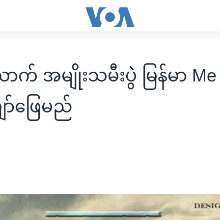
ာက် အမျိုးသမီးပွဲ မြန်မာ M
ျော်ဖြေမည်