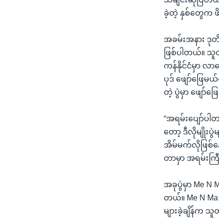
ခဲ့တဲ့ နှစ်တွေက
အခမ်းအနား ဒုတိ
ဖြစ်ပါတယ်။ သူတို
ကန်နိုင်ငံမှာ လာ
ပုဒ် ဖျော်ဖြေမယ
တဲ့ ပွဲမှာ ဖျေ
“အရမ်းပျော်ပါတ
တော့ ဒီလိုမျိုးပ
အိမ်မက်လိုဖြစ်
တာမှာ အရမ်းကြီး
အခုပွဲမှာ Me N
တယ်။ Me N Ma အဖ
များခဲ့ချိန်က သူ