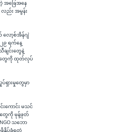
လာတဲ့ အခြေအနေ
ု့ လည်း အမွန်း
 လော့စ်အိန်ဂျဲ
 ၂၉ ရက်နေ့
ချင်းတွေနဲ့
တွေကို ထုတ်လုပ်
ပ်ရှားမှုတွေမှာ
ာင်းကောင်း မသင်
ေကို မုန့်ဖုတ်
ိုး NGO သဘော
ိနှိပ်ခံရတဲ့