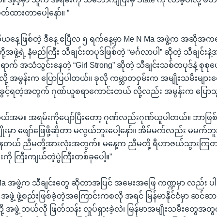
 ဖိတ်ထားတာပေါ့နော်။ ”
ယနေ့ဖြစ်တဲ့ ဒီနေ့ ဧပြီလ ၅ ရက်နေ့မှာ Me N Ma အဖွဲ့က အဆိုအကတွေ
့အဖွဲ့ရဲ့ နံမည်ကြီး သီချင်းတပုဒ်ဖြစ်တဲ့ “မင်္ဂလာပါ” ဆိုတဲ့ သီချင်း
ရောက် အသံသွင်းနေတဲ့ “Girl Strong” ဆိုတဲ့ သီချင်းသစ်တပုဒ်နဲ့ စုစုပေါ
်လို့ အမွန်းက ပြောပြပါတယ်။ ခုလို ကမ္ဘာတဝှမ်းက အမျိုးသမီးများတွ
ာ်ဖြေခွင့်ရတဲ့အတွက် ဂုဏ်ယူစရာကောင်းတယ် လို့လည်း အမွန်းက ပြေ
ယ်အမ။ အရမ်းကိုပျော်ပြီးတော့ ဂုဏ်လည်းဂုဏ်ယူပါတယ်။ ဘာဖြစ်လ
ွဲမျိုးမှာ ဖျော်ဖြေဖို့ဆိုတာ မလွယ်ဘူးပေါ့နော်။ အိမ်မက်လည်း မမက်ဘူ
နေတယ် ညီမတို့အားလုံးအတွက်။ မနေ့က ညီမတို့ ရီဟာဇယ်သွားကြတ
ကို ကြီးကျယ်တဲ့ပွဲကြီးတစ်ခုပေါ့။”
 Ma အဖွဲ့က သီချင်းတွေ ဆိုတာအပြင် အမေးအဖြေ ကဏ္ဍမှာ လည်း ပါဝ
ွဲ့ ဖွဲ့စည်းဖြစ်ခဲ့တဲ့အကြောင်းကစလို အရင် မြန်မာနိုင်ငံမှာ ဆင်ဆာ
တို့ အဖွဲ့ ဘယ်လို ဖြတ်သန်း လှုပ်ရှားခဲ့လဲ၊ မြန်မာအမျိုးသမီးတွေအတွက