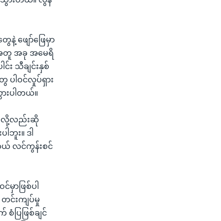
နဲ့ ဖျော်ဖြေမှာ
နဲ့အတူ အခု အမေရိ
င်း သီချင်းနှစ်
ေ ပါဝင်လှုပ်ရှား
ာသွားပါတယ်။
ို့လည်းဆို
းပါဘူး။ ဒါ
ယ် လင်ကွန်းစင်
င်မှာဖြစ်ပါ
 တင်းကျပ်မှု
် စံပြဖြစ်ချင်