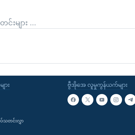
်းများ ...
ုများ
ဗွီအိုအေ လူမှုကွန်ယက်များ
းလ်သတင်းလွှာ