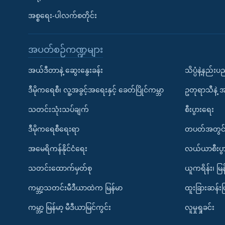
အစ္စရေး-ပါလက်စတိုင်း
အပတ်စဉ်ကဏ္ဍများ
အယ်ဒီတာနဲ့ ဆွေးနွေးခန်း
သိပ္ပံနဲ့နည်း
ဒီမိုကရေစီ၊ လူ့အခွင့်အရေးနှင့် ခေတ်ပြိုင်ကမ္ဘာ
ဥတုရာသီနဲ့ 
သတင်းသုံးသပ်ချက်
စီးပွားရေး
ဒီမိုကရေစီရေးရာ
တပတ်အတွင်
အမေရိကန်နိုင်ငံရေး
လယ်ယာစီးပွ
သတင်းထောက်မှတ်စု
ယူကရိန်း၊ မြန
ကမ္ဘာ့သတင်းမီဒီယာထဲက မြန်မာ
ထူးခြားဆန်း
ကမ္ဘာ့ မြန်မာ့ မီဒီယာမြင်ကွင်း
လူမှုရှုခင်း