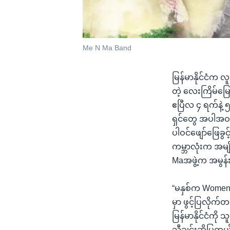
Me N Ma Band
မြန်မာနိုင်ငံက 
တဲ့ လေးကြိမ်မြော
ဧပြီလ ၄ ရက်နဲ့ 
ရှင်တွေ အပါအဝင်
ပါဝင်ဖျော်ဖြေခ
ကမ္ဘာလုံးက အမျိုးသ
Maအဖွဲ့က အမွန
“မနှစ်က Women in
မှာ ဖွင့်ပြလို
မြန်မာနိုင်ငံကိ
သီချင်းဆိုပြတယ်