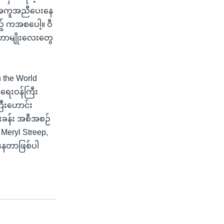
်း အကူအညီပေးနေ
့် ကအစပေါ့။ ဝီ
ုဟာမျိုးလေးတွေ
 the World
းရေးဝန်ကြီး
ီးဟောင်း
ေးခန်း အစီအစဉ်
Meryl Streep,
နေတာဖြစ်ပါ