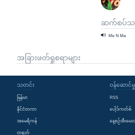
ဆက်စပ်သတင
Me N Ma
အခြားဖတ်ရှုစရာများ
သတင်း
၀န်ဆောင်မှ
မြန်မာ
RSS
နိုင်ငံတကာ
ပေါ့ဒ်ကတ်စ်
အမေရိကန်
နေ့စဉ်အီးမေ
တရုတ်