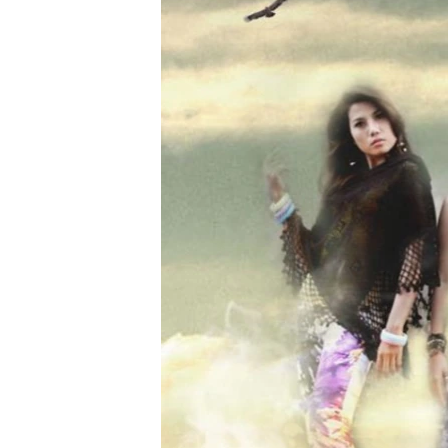
သုတပဒေသာ အင်္ဂလိပ်စာ
အ
ညွန်း
စာမျက်နှာ
သို့
ကျော်
ကြည့်
ရန်
ရှာဖွေ
ရန်
နေရာ
သို့
ကျော်
ရန်