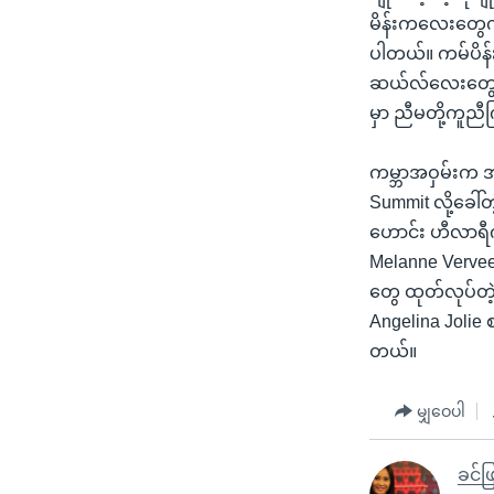
မိန်းကလေးတွေကိ
ပါတယ်။ ကမ်ပိန်
ဆယ်လ်လေးတွေ လိ
မှာ ညီမတို့ကူည
ကမ္ဘာအဝှမ်းက အ
Summit လို့ခေါ်
ဟောင်း ဟီလာရီ
Melanne Vervee
တွေ ထုတ်လုပ်တဲ့
Angelina Joli
တယ်။
မျှဝေပါ
ခင်ဖ