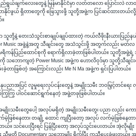
ရဲ့ ရည်ရွယ်ချက်လေးတွေနဲ့ မြန်မာနိုင်ငံမှာ လတ်တလော ပြောင်းလဲ 
ာနိုင်ဖွယ် ရှိတာတွေကို ဖြေသွားဖို့ သူတို့အဖွဲ့က ပြင်ဆင်ထားတယ်လိ
်။
 သူတို့နဲ့ တေးသံသွင်းစာချုပ်ချုပ်ထားတဲ့ ကယ်လီဖိုးနီးယားပြည်နယ်
er Music အဖွဲ့နဲ့အတူ သီချင်းတွေ အသံသွင်းဖို့ အတွက်လည်း မတ်လ
်ပြည်ထောင်စုကို ရောက်ရှိလာခဲ့တာဖြစ်ပါတယ်။ သူတို့အဖွဲ့ရဲ့ သီ
ကို သဘောကျတဲ့ Power Music အဖွဲ့က ဟောလိဝုဒ်မှာ သူတို့သီချင်း
်းလှမ်းခဲ့တာဖြစ်တဲ့ အကြောင်းလည်း Me N Ma အဖွဲ့က ရှင်းပြပါတယ်။
နုပညာအပြင် လူမှုရေးလုပ်ငန်းတွေနဲ့ အမျိုးသမီး ဘဝမြှင့်တင်ရေး လှု
ွကြွ ပါဝင်ဆောင်ရွက်နေတဲ့ အဖွဲ့တခုဖြစ်ပါတယ်။
ံက အမျိုးသမီးတွေပေါ့ အလုပ်မရှိတဲ့ အမျိုးသမီးတွေ၊ ပညာ လည်း ကေ
်မဲ့ဖြစ်နေတာ၊ တချို့ ထောင် ကျပြီးတော့ အလုပ် လက်မဲ့ဖြစ်နေတာတွ
တယ်။ သင်ပေးပြီးရင် ပြန်ပြီးတော့ အလုပ်သွင်းပေးတယ်။ အဲ့လိုမျ
ုမျိုး ညီမတို့ Documentary သဘောမျိုး ရိုက်ပြီး ကူညီပေးခဲ့ဖူးတယ်။ အဖ