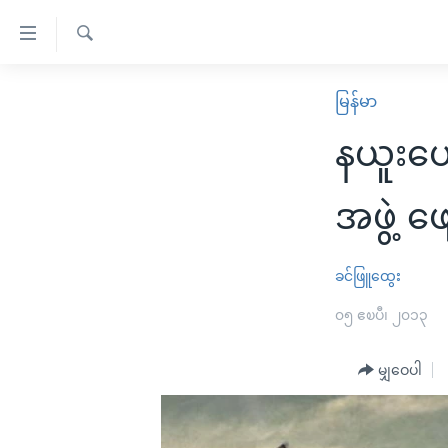
သုံး
ရ
ရှာဖွေ
လွယ်ကူ
မူလစာမျက်နှာ
မြန်မာ
ရ
စေ
မြန်မာ
လာ
နယူးယေ
သည့်
ဒ်
ကမ္ဘာ့သတင်းများ
Link
ဗွီဒီယို
နိုင်ငံတကာ
အဖွဲ့ ဖ
များ
သတင်းလွတ်လပ်ခွင့်
အမေရိကန်
ပင်မ
ရပ်ဝန်းတခု လမ်းတခု အလွန်
တရုတ်
ခင်ဖြူထွေး
အကြောင်းအရာ
အင်္ဂလိပ်စာလေ့လာမယ်
အစ္စရေး-ပါလက်စတိုင်း
၀၅ ဧၿပီ၊ ၂၀၁၃
သို့
အပတ်စဉ်ကဏ္ဍများ
အမေရိကန်သုံးအီဒီယံ
ကျော်
မျှဝေပါ
ကြည့်
ရေဒီယိုနှင့်ရုပ်သံ အချက်အလက်များ
မကြေးမုံရဲ့ အင်္ဂလိပ်စာ
ရေဒီယို
ရန်
ရေဒီယို/တီဗွီအစီအစဉ်
ရုပ်ရှင်ထဲက အင်္ဂလိပ်စာ
တီဗွီ
ပင်မ