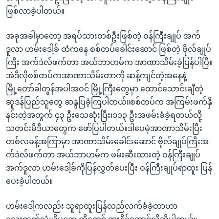
ဖြစ်လာခဲ့ပါတယ်။
အခုအခါမှာတော့ အရပ်သားတစ်ဦးဖြစ်တဲ့ ဝန်ကြီးချုပ် အက်
ဒူလာ ဟမ်းဒေါ့ခ် ထံကနေ စစ်တပ်ခေါင်းဆောင် ဖြစ်တဲ့ ဗိုလ်ချုပ်
ကြီး အက်ဒဲလ်ဖက်တာ အယ်ဘာဟမ်က အာဏာသိမ်းခဲ့ပြန်ပါပြီ။
အဲဒီလိုစစ်တပ်ကအာဏာသိမ်းတာကို ဆန့်ကျင်တဲ့အနေနဲ့
မြို့တော်ခါတွန်အပါအဝင် မြို့ကြီးတွေမှာ ထောင်သောင်းချီတဲ့
ဆူဒန်ပြည်သူတွေ ဆန္ဒပြခဲ့ကြပါတယ်။စစ်တပ်က အကြမ်းဖက်နှိ
နင်းတဲ့အတွက် ၄၃ ဦးသေဆုံးပြီး၊၁၁၃ ဦးအဖမ်းခံခဲ့ရတယ်လို့
သတင်းမီဒီယာတွေက ဖော်ပြပါတယ်။ဒါပေမဲ့အာဏာသိမ်းပြီး
တစ်လခန့်အကြာမှာ အာဏာသိမ်းခေါင်းဆောင် ဗိုလ်ချုပ်ကြီးအ
က်ဒဲလ်ဖက်တာ အယ်ဘာဟမ်က ဖမ်းဆီးထားတဲ့ ဝန်ကြီးချုပ်
အက်ဒူလာ ဟမ်းဒေါ့ခ်ကိုပြန်လွှတ်ပေးပြီး ဝန်ကြီးချုပ်ရာထူး ပြန်
ပေးခဲ့ပါတယ်။
ဟမ်းဒေါ့ကလည်း သူရာထူးပြန်လည်လက်ခံခဲ့တာဟာ