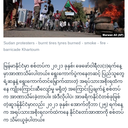
အ
သုတပဒေသာ အင်္ဂလိပ်စာ
ညွန်း
Learning English
စာမျက်နှာ
သို့
ဗွီအိုအေ လူမှုကွန်ယက်များ
ကျော်
ကြည့်
Sudan protesters - burnt tires tyres burned - smoke - fire -
ရန်
barricade Khartoum
ဘာသာစကားများ
ရှာဖွေ
ရန်
မြန်မာနိုင်ငံမှာ စစ်တပ်က ၂၀၂၁ ခုနှစ်၊ ဖေဖော်ဝါရီလ(၁)ရက်နေ့
နေရာ
မှာအာဏာသိမ်းပါတယ်။ ရွေးကောက်ပွဲကနေတဆင့် ပြည်သူတွေ
သို့
ရဲ့ဆန္ဒနဲ့ ရွေးကောက်တင်မြှောက်ထားတဲ့ အရပ်သားအစိုးရထံက
ကျော်
နေ ကျိုးကြောင်းဆီလျော်မှု မရှိတဲ့ အကြောင်းပြချက်နဲ့ စစ်တပ်
ရန်
က အာဏာသိမ်းခဲ့တာပါ။ အဲဒီလိုပါပဲ၊ အာဖရိကနိုင်ငံတစ်ခုဖြစ်
တဲ့ဆူဒန်နိုင်ငံမှာလည်း ၂၀၂၁ ခုနှစ်၊ အောက်တိုဘာ (၂၅) ရက်နေ့
က အရပ်သားအစိုးရလက်ထဲကနေ နိုင်ငံတော်အာဏာကို စစ်တပ်
က သိမ်းယူခဲ့ပါတယ်။