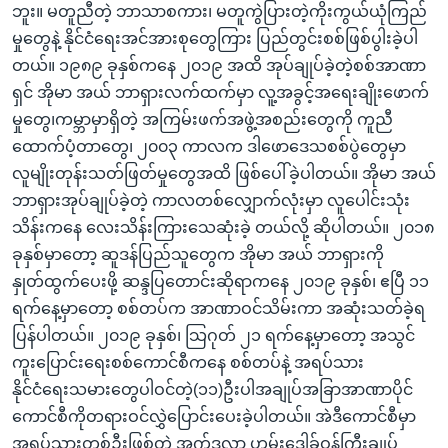
ဘူး။ မတူညီတဲ့ ဘာသာစကား၊ မတူကွဲပြားတဲ့ကိုးကွယ်ယုံကြည်
မှုတွေနဲ့ နိုင်ငံရေးအင်အားစုတွေကြား ပြည်တွင်းစစ်ဖြစ်ပွါးခဲ့ပါ
တယ်။ ၁၉၈၉ ခုနှစ်ကနေ ၂၀၁၉ အထိ အုပ်ချုပ်ခဲ့တဲ့စစ်အာဏာ
ရှင် အိုမာ အယ် ဘာရှားလက်ထက်မှာ လူ့အခွင့်အရေးချိုးဖောက်
မှုတွေ၊ကမ္ဘာမှာရှိတဲ့ အကြမ်းဖက်အဖွဲ့အစည်းတွေကို ကူညီ
ထောက်ပံ့တာတွေ၊ ၂၀၀၃ ကာလက ဒါဖောဒေသစစ်ပွဲတွေမှာ
လူမျိုးတုန်းသတ်ဖြတ်မှုတွေအထိ ဖြစ်ပေါ်ခဲ့ပါတယ်။ အိုမာ အယ်
ဘာရှားအုပ်ချုပ်ခဲ့တဲ့ ကာလတစ်လျှောက်လုံးမှာ လူပေါင်းသုံး
သိန်းကနေ လေးသိန်းကြားသေဆုံးခဲ့ တယ်လို့ ဆိုပါတယ်။ ၂၀၁၈
ခုနှစ်မှာတော့ ဆူဒန်ပြည်သူတွေက အိုမာ အယ် ဘာရှားကို
နှုတ်ထွက်ပေးဖို့ ဆန္ဒပြတောင်းဆိုရာကနေ ၂၀၁၉ ခုနှစ်၊ ဧပြီ ၁၁
ရက်နေ့မှာတော့ စစ်တပ်က အာဏာဝင်သိမ်းကာ အဆုံးသတ်ခဲ့ရ
ပြန်ပါတယ်။ ၂၀၁၉ ခုနှစ်၊ သြဂုတ် ၂၁ ရက်နေ့မှာတော့ အသွင်
ကူးပြောင်းရေးစစ်ကောင်စီကနေ စစ်တပ်နဲ့ အရပ်သား
နိုင်ငံရေးသမားတွေပါဝင်တဲ့(၁၁)ဦးပါအချုပ်အခြာအာဏာပိုင်
ကောင်စီကိုတရားဝင်လွှဲပြောင်းပေးခဲ့ပါတယ်။ အဲဒီကောင်စီမှာ
အရပ်သားတစ်ဦးဖြစ်တဲ့ အက်ဒူလာ ဟမ်းဒေါ့ခ်ဝန်ကြီးချုပ်