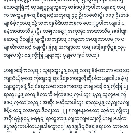
သောငျးခြီတဲ့ ဆူဒနျပွညျသူတှေ ဆန်ဒပွခဲ့ကွပါတယျ။စဈတပျ
က အကွမျးဖကျနှိနငျးတဲ့အတှကျ ၄၃ ဦးသဆေုံးပွီး၊၁၁၃ ဦးအဖ
မျးခံခဲ့ရတယျလို့ သတငျးမီဒီယာတှကေ ဖောျပွပါတယျ။ဒါပ
မေဲ့အာဏာသိမျးပွီး တဈလခန့ျအကွာမှာ အာဏာသိမျးခေါငျး
ဆောငျ ဗိုလျခြုပျကွီးအကျဒဲလျဖကျတာ အယျဘာဟမျက ဖ
မျးဆီးထားတဲ့ ဝနျကွီးခြုပျ အကျဒူလာ ဟမျးဒေါ့ချကိုပွနျလှှ
တျပေးပွီး ဝနျကွီးခြုပျရာထူး ပွနျပေးခဲ့ပါတယျ။
ဟမျးဒေါ့ကလညျး သူရာထူးပွနျလညျလကျခံခဲ့တာဟာ သှေးထှ
ကျသံယိုမှုတှေ ကိုရှောငျ ရှားနိုငျအောငျလို့ဆိုပါတယျ။ဒါပမေဲ့ ပွ
ညျသူတှနေဲ့ နိုငျငံရေးသမားတှကေတော့ ဟမျးဒေါ့ ဝနျကွီးခြုပျ
ရာထူး ပွနျလကျခံတာကို မကြနေပျကွပါဘူး။ပွညျသူတှမေကြ
နေပျကွတာ လညျး အဆိုး မဆိုသာပါဘူး။ရာထူးပွနျလညျလကျ
ခံပွီး တဈလအကွာ ဒီဇငျဘာ ၂၂ ရကျနေ့မှာတော့ သူ့စိတျကွိုကျ
အစိုးရဖှဲ့ခှင့ျမရရငျ ရာထူးကနှုတျထှကျမယျလို့ ဟမျးဒေါ့က
ပွောဆိုလာပါတယျ။ဒါကွောင့ျ ဆူဒနျနိုငျငံရှေ့ရေးဟာ ဘာမှသ