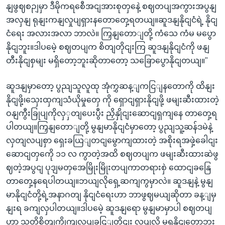
နျဖွဈစဉျမှာ ဒီမိုကရစေီအငျအားစုတှနေဲ့ စဈတပျအကွားအပွနျ
အလှနျ ရုနျးကနျလှုပျရှားနတောတှေ့ရတယျ။ဆူဒနျနိုငျငံရဲ့ နိုငျ
ငံရေး အလားအလာ ဘာလဲ။ ကြှနျတောျတို့ ကံသေ ကံမ မပွော
နိုငျဘူး။ဒါပမေဲ့ စဈတပျက စိတျတိုငျးကြ ဆူဒနျနိုငျငံကို ဖနျ
တီးနိုငျစှမျး မရှိတော့ဘူးဆိုတာတော့ သခြောပွောနိုငျတယျ။"
ဆူဒနျမှာတော့ ပွညျသူလူထု အုံကွှဆန့ျကငြျနတောကို ထိနျး
နိုငျဖို့၊သှေးထှကျသံယိုမှုတှေ ကို ရှောငျရှားနိုငျဖို့ ဖမျးဆီးထားတဲ့
ဝနျကွီးခြုပျကိုလှှတျပေးပွီး ညှိနှိုငျးဆောငျရှကျနေ တာတှေ့ရ
ပါတယျ။ကြှနျတောျတို့ မွနျမာနိုငျငံမှာတော့ ပွညျသူ့ဆန်ဒမဲနဲ့
လှတျလပျစှာ ရှေးခယြျတငျမွောကျထားတဲ့ အစိုးရအဖှဲ့ခေါငျး
ဆောငျတှကေို ၁၁ လ ကွာတဲ့အထိ စဈတပျက ဖမျးဆီးထားဆဲဖွ
ဈတဲ့အပွငျ ပုဒျမတှအေမြိုးမြိုးတပျကာတရားစှဲ ထောငျခနြေ
တာတှေ့နရေပါတယျ။ဘယျလိုရှေ့ဆကျကွမှာလဲ။ ဆူဒနျနဲ့ မွနျ
မာနိုငျငံတို့ရဲ့အနာဂတျ နိုငျငံရေးဟာ ဘာဖွဈမယျဆိုတာ ခန့ျမှ
နျးရ ခကျလှပါတယျ။ဒါပမေဲ့ ဆူဒနျရော မွနျမာမှာပါ စဈတပျ
ဟာ သူတို့စိတျကွိုကျလုပျခငြျတိုငျး လုပျလို့ မရနိုငျတော့ဘူး