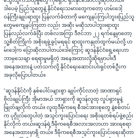
သွေးထွက်သံယိုမှုတွေ ကိုရှောင် ရှားနိုင်အောင်လို့ဆိုပါတယ်။
ဒါပေမဲ့ ပြည်သူတွေနဲ့ နိုင်ငံရေးသမားတွေကတော့ ဟမ်းဒေါ့
ဝန်ကြီးချုပ်ရာထူး ပြန်လက်ခံတာကို မကျေနပ်ကြပါဘူး။ပြည်သူ
တွေမကျေနပ်ကြတာ လည်း အဆိုး မဆိုသာပါဘူး။ရာထူး
ပြန်လည်လက်ခံပြီး တစ်လအကြာ ဒီဇင်ဘာ ၂၂ ရက်နေ့မှာတော့
သူ့စိတ်ကြိုက် အစိုးရဖွဲ့ခွင့်မရရင် ရာထူးကနှုတ်ထွက်မယ်လို့ ဟ
မ်းဒေါ့က ပြောဆိုလာပါတယ်။ဒါကြောင့် ဆူဒန်နိုင်ငံရှေ့ရေးဟာ
ဘာမှသေချာ ရေရာမှုမရှိတဲ့ အနေအထားလို့ဆိုရမှာပါ။ဒီ
အနေအထားနဲ့ ပတ်သက်လို့ နိုင်ငံရေးဆောင်းပါးရှင်တစ်ဦးက
အခုလိုပြောပါတယ်။
"ဆူဒန်နိုင်ငံကို နှစ်ပေါင်းများစွာ ချုပ်ကိုင်လာတဲ့ အာဏာရှင်
ဗိုလ်ချုပ်ကြီး အိုမာအယ် ဘာရှားကို ဆူဒန်လူထု လှုပ်ရှားမှုနဲ့
ဖြုတ်ချလိုက် တယ်။ လူထုဒီမိုကရေ စီအင်အားစုတွေ နဲ့စစ်တပ်
က ပုဂ္ဂိုလ်တွေပါတဲ့ အသွင်ကူးပြောင်းရေး အစိုးရတစ်ရပ်ဖွဲ့စည်း
နိုင်လိုက် တယ်။ဆူဒန်ရဲ့ဒီမိုကရေစီအလားအလာဟာ အားရစရာ
အနေအထားမှာရှိ တယ်။ ဒီမိုကရေစီအသွင်ကူးပြောင်းရေးဆိုတာ