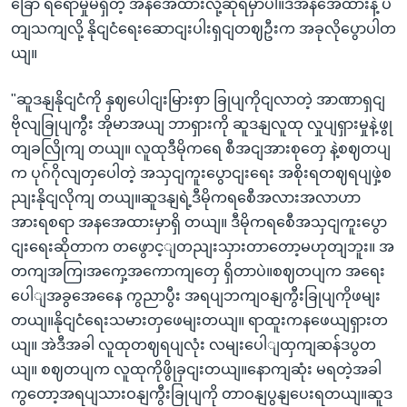
ခြော ရရောမှုမရှိတဲ့ အနအေထားလို့ဆိုရမှာပါ။ဒီအနအေထားနဲ့ ပ
တျသကျလို့ နိုငျငံရေးဆောငျးပါးရှငျတဈဦးက အခုလိုပွောပါတ
ယျ။
"ဆူဒနျနိုငျငံကို နှဈပေါငျးမြားစှာ ခြုပျကိုငျလာတဲ့ အာဏာရှငျ
ဗိုလျခြုပျကွီး အိုမာအယျ ဘာရှားကို ဆူဒနျလူထု လှုပျရှားမှုနဲ့ဖွု
တျခလြိုကျ တယျ။ လူထုဒီမိုကရေ စီအငျအားစုတှေ နဲ့စဈတပျ
က ပုဂ်ဂိုလျတှပေါတဲ့ အသှငျကူးပွောငျးရေး အစိုးရတဈရပျဖှဲ့စ
ညျးနိုငျလိုကျ တယျ။ဆူဒနျရဲ့ဒီမိုကရစေီအလားအလာဟာ
အားရစရာ အနအေထားမှာရှိ တယျ။ ဒီမိုကရစေီအသှငျကူးပွော
ငျးရေးဆိုတာက တဖွောင့ျတညျးသှားတာတော့မဟုတျဘူး။ အ
တကျအကြ၊အကှေ့အကောကျတှေ ရှိတာပဲ။စဈတပျက အရေး
ပေါျအခွအေနေေ ကွညာပွီး အရပျဘကျဝနျကွီးခြုပျကိုဖမျး
တယျ။နိုငျငံရေးသမားတှဖေမျးတယျ။ ရာထူးကနဖေယျရှားတ
ယျ။ အဲဒီအခါ လူထုတဈရပျလုံး လမျးပေါျထှကျဆန်ဒပွတ
ယျ။ စဈတပျက လူထုကိုဖွိုခှငျးတယျ။နောကျဆုံး မရတဲ့အခါ
ကွတော့အရပျသားဝနျကွီးခြုပျကို တာဝနျပွနျပေးရတယျ။ဆူဒ