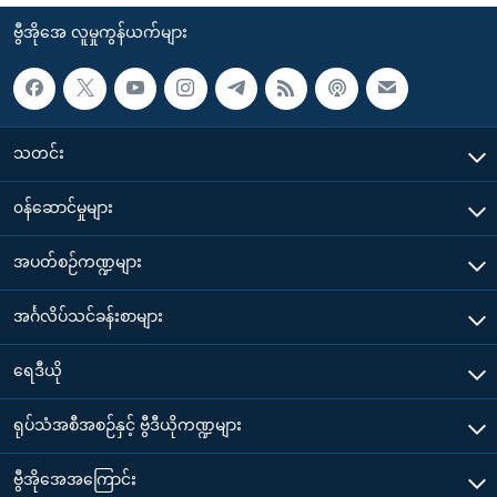
ဗွီအိုအေ လူမှုကွန်ယက်များ
သတင်း
၀န်ဆောင်မှုများ
အပတ်စဉ်ကဏ္ဍများ
အင်္ဂလိပ်သင်ခန်းစာများ
ရေဒီယို
ရုပ်သံအစီအစဉ်နှင့် ဗွီဒီယိုကဏ္ဍများ
ဗွီအိုအေအကြောင်း