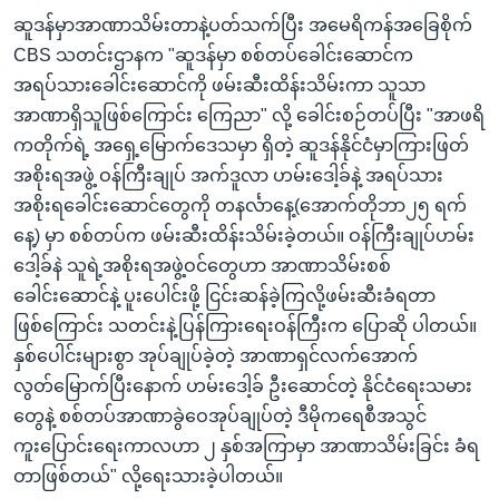
ဆူဒန်မှာအာဏာသိမ်းတာနဲ့ပတ်သက်ပြီး အမေရိကန်အခြေစိုက်
CBS သတင်းဌာနက "ဆူဒန်မှာ စစ်တပ်ခေါင်းဆောင်က
အရပ်သားခေါင်းဆောင်ကို ဖမ်းဆီးထိန်းသိမ်းကာ သူသာ
အာဏာရှိသူဖြစ်ကြောင်း ကြေညာ" လို့ ခေါင်းစဉ်တပ်ပြီး "အာဖရိ
ကတိုက်ရဲ့ အရှေ့မြောက်ဒေသမှာ ရှိတဲ့ ဆူဒန်နိုင်ငံမှာကြားဖြတ်
အစိုးရအဖွဲ့ ဝန်ကြီးချုပ် အက်ဒူလာ ဟမ်းဒေါ့ခ်နဲ့ အရပ်သား
အစိုးရခေါင်းဆောင်တွေကို တနင်္လာနေ့(အောက်တိုဘာ၂၅ ရက်
နေ့) မှာ စစ်တပ်က ဖမ်းဆီးထိန်းသိမ်းခဲ့တယ်။ ဝန်ကြီးချုပ်ဟမ်း
ဒေါ့ခ်နဲ သူရဲ့အစိုးရအဖွဲ့ဝင်တွေဟာ အာဏာသိမ်းစစ်
ခေါင်းဆောင်နဲ့ ပူးပေါင်းဖို့ ငြင်းဆန်ခဲ့ကြလို့ဖမ်းဆီးခံရတာ
ဖြစ်ကြောင်း သတင်းနဲ့ပြန်ကြားရေးဝန်ကြီးက ပြောဆို ပါတယ်။
နှစ်ပေါင်းများစွာ အုပ်ချုပ်ခဲ့တဲ့ အာဏာရှင်လက်အောက်
လွတ်မြောက်ပြီးနောက် ဟမ်းဒေါ့ခ် ဦးဆောင်တဲ့ နိုင်ငံရေးသမား
တွေနဲ့ စစ်တပ်အာဏာခွဲဝေအုပ်ချုပ်တဲ့ ဒီမိုကရေစီအသွင်
ကူးပြောင်းရေးကာလဟာ ၂ နှစ်အကြာမှာ အာဏာသိမ်းခြင်း ခံရ
တာဖြစ်တယ်" လို့ရေးသားခဲ့ပါတယ်။