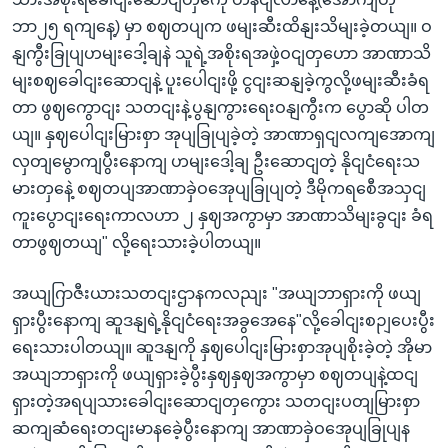
ဘာ၂၅ ရကျနေ့) မှာ စဈတပျက ဖမျးဆီးထိနျးသိမျးခဲ့တယျ။ ဝ
နျကွီးခြုပျဟမျးဒေါ့ချနဲ သူရဲ့အစိုးရအဖှဲ့ဝငျတှဟော အာဏာသိ
မျးစဈခေါငျးဆောငျနဲ့ ပူးပေါငျးဖို့ ငွငျးဆနျခဲ့ကွလို့ဖမျးဆီးခံရ
တာ ဖွဈကွောငျး သတငျးနဲ့ပွနျကွားရေးဝနျကွီးက ပွောဆို ပါတ
ယျ။ နှဈပေါငျးမြားစှာ အုပျခြုပျခဲ့တဲ့ အာဏာရှငျလကျအောကျ
လှတျမွောကျပွီးနောကျ ဟမျးဒေါ့ချ ဦးဆောငျတဲ့ နိုငျငံရေးသ
မားတှနေဲ့ စဈတပျအာဏာခှဲဝအေုပျခြုပျတဲ့ ဒီမိုကရစေီအသှငျ
ကူးပွောငျးရေးကာလဟာ ၂ နှဈအကွာမှာ အာဏာသိမျးခွငျး ခံရ
တာဖွဈတယျ" လို့ရေးသားခဲ့ပါတယျ။
အယျဂြာဇီးယားသတငျးဌာနကလညျး "အယျဘာရှားကို ဖယျ
ရှားပွီးနောကျ ဆူဒနျရဲ့နိုငျငံရေးအခွအေနေ"လို့ခေါငျးစဉျပေးပွီး
ရေးသားပါတယျ။ ဆူဒနျကို နှဈပေါငျးမြားစှာအုပျစိုးခဲ့တဲ့ အိုမာ
အယျဘာရှားကို ဖယျရှားခဲ့ပွီးနှဈနှဈအကွာမှာ စဈတပျနဲ့ထငျ
ရှားတဲ့အရပျသားခေါငျးဆောငျတှကွေား သတငျးပတျမြားစှာ
ဆကျဆံရေးတငျးမာနခေဲ့ပွီးနောကျ အာဏာခှဲဝအေုပျခြုပျန