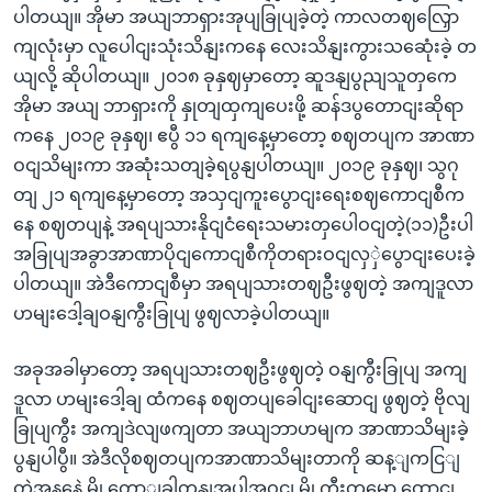
ပါတယျ။ အိုမာ အယျဘာရှားအုပျခြုပျခဲ့တဲ့ ကာလတဈလြှော
ကျလုံးမှာ လူပေါငျးသုံးသိနျးကနေ လေးသိနျးကွားသဆေုံးခဲ့ တ
ယျလို့ ဆိုပါတယျ။ ၂၀၁၈ ခုနှဈမှာတော့ ဆူဒနျပွညျသူတှကေ
အိုမာ အယျ ဘာရှားကို နှုတျထှကျပေးဖို့ ဆန်ဒပွတောငျးဆိုရာ
ကနေ ၂၀၁၉ ခုနှဈ၊ ဧပွီ ၁၁ ရကျနေ့မှာတော့ စဈတပျက အာဏာ
ဝငျသိမျးကာ အဆုံးသတျခဲ့ရပွနျပါတယျ။ ၂၀၁၉ ခုနှဈ၊ သွဂု
တျ ၂၁ ရကျနေ့မှာတော့ အသှငျကူးပွောငျးရေးစဈကောငျစီက
နေ စဈတပျနဲ့ အရပျသားနိုငျငံရေးသမားတှပေါဝငျတဲ့(၁၁)ဦးပါ
အခြုပျအခွာအာဏာပိုငျကောငျစီကိုတရားဝငျလှှဲပွောငျးပေးခဲ့
ပါတယျ။ အဲဒီကောငျစီမှာ အရပျသားတဈဦးဖွဈတဲ့ အကျဒူလာ
ဟမျးဒေါ့ချဝနျကွီးခြုပျ ဖွဈလာခဲ့ပါတယျ။
အခုအခါမှာတော့ အရပျသားတဈဦးဖွဈတဲ့ ဝနျကွီးခြုပျ အကျ
ဒူလာ ဟမျးဒေါ့ချ ထံကနေ စဈတပျခေါငျးဆောငျ ဖွဈတဲ့ ဗိုလျ
ခြုပျကွီး အကျဒဲလျဖကျတာ အယျဘာဟမျက အာဏာသိမျးခဲ့
ပွနျပါပွီ။ အဲဒီလိုစဈတပျကအာဏာသိမျးတာကို ဆန့ျကငြျ
တဲ့အနနေဲ့ မွို့တောျခါတှနျအပါအဝငျ မွို့ကွီးတှမှော ထောငျ