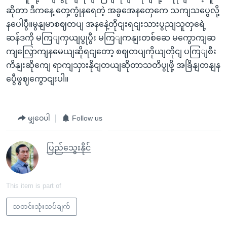
ဆိုတာ ဒီကနေ့ တှေ့ကွုံနရေတဲ့ အခွအေနတှေကေ သကျသပွေလို့
နပေါပွီ။မွနျမာစဈတပျ အနနေဲ့တိုငျးရငျးသားပွညျသူတှရေဲ့
ဆန်ဒကို မကြျကှယျပွုပွီး မကြျကနျးတစ်ဆေ မကွောကျဆ
ကျလြှောကျနမေယျဆိုရငျတော့ စဈတပျကိုယျတိုငျ ပကြျစီး
ကိနျးဆိုကျေ ရာကျသှားနိုငျတယျဆိုတာသတိပွုဖို့ အခြိနျတနျန
ပွေီဖွဈကွောငျးပါ။
မျှဝေပါ
Follow us
ပြည်သွေးနိုင်
This item is part of
သတင်းသုံးသပ်ချက်