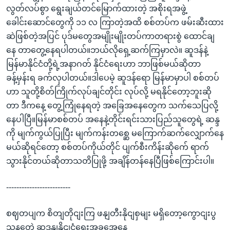
လွတ်လပ်စွာ ရွေးချယ်တင်မြောက်ထားတဲ့ အစိုးရအဖွဲ့
ခေါင်းဆောင်တွေကို ၁၁ လ ကြာတဲ့အထိ စစ်တပ်က ဖမ်းဆီးထား
ဆဲဖြစ်တဲ့အပြင် ပုဒ်မတွေအမျိုးမျိုးတပ်ကာတရားစွဲ ထောင်ချ
နေ တာတွေ့နေရပါတယ်။ဘယ်လိုရှေ့ဆက်ကြမှာလဲ။ ဆူဒန်နဲ့
မြန်မာနိုင်ငံတို့ရဲ့အနာဂတ် နိုင်ငံရေးဟာ ဘာဖြစ်မယ်ဆိုတာ
ခန့်မှန်းရ ခက်လှပါတယ်။ဒါပေမဲ့ ဆူဒန်ရော မြန်မာမှာပါ စစ်တပ်
ဟာ သူတို့စိတ်ကြိုက်လုပ်ချင်တိုင်း လုပ်လို့ မရနိုင်တော့ဘူးဆို
တာ ဒီကနေ့ တွေ့ကြုံနေရတဲ့ အခြေအနေတွေက သက်သေပြလို့
နေပါပြီ။မြန်မာစစ်တပ် အနေနဲ့တိုင်းရင်းသားပြည်သူတွေရဲ့ ဆန္ဒ
ကို မျက်ကွယ်ပြုပြီး မျက်ကန်းတစ္ဆေ မကြောက်ဆက်လျှောက်နေ
မယ်ဆိုရင်တော့ စစ်တပ်ကိုယ်တိုင် ပျက်စီးကိန်းဆိုက်ေ ရာက်
သွားနိုင်တယ်ဆိုတာသတိပြုဖို့ အချိန်တန်နေပြီဖြစ်ကြောင်းပါ။
-------------------------
စဈတပျက စိတျတိုငျးကြ ဖနျတီးနိုငျစှမျး မရှိတော့ကွောငျးပွ
သနတေဲ့ ဆူဒနျနိုငျငံရေးအခွအေနေ