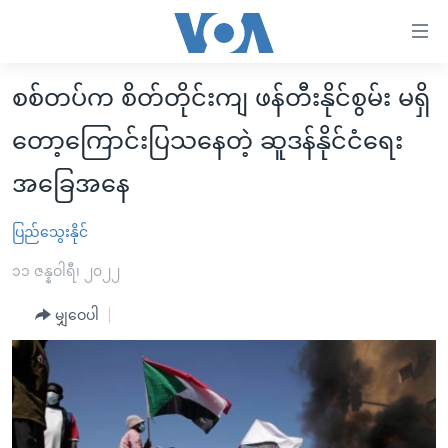
သုံး
ရ
လွယ်ကူ
စစ်တပ်က စိတ်တိုင်းကျ ဖန်တီးနိုင်စွမ်း မရှိ
မူလစာမျက်နှာ
စေ
တော့ကြောင်းပြသနေတဲ့ ဆူဒန်နိုင်ငံရေး
မြန်မာ
သည့်
ကမ္ဘာ့သတင်းများ
အခြေအနေ
Link
ဗွီဒီယို
နိုင်ငံတကာ
များ
ပြည်သွေးနိုင်
သတင်းလွတ်လပ်ခွင့်
အမေရိကန်
ပင်မ
၁၁ ဇန္နဝါရီ၊ ၂၀၂၂
ရပ်ဝန်းတခု လမ်းတခု အလွန်
တရုတ်
အကြောင်းအရာ
မျှဝေပါ
သို့
အင်္ဂလိပ်စာလေ့လာမယ်
အစ္စရေး-ပါလက်စတိုင်း
ကျော်
အပတ်စဉ်ကဏ္ဍများ
အမေရိကန်သုံးအီဒီယံ
ကြည့်
ရေဒီယိုနှင့်ရုပ်သံ အချက်အလက်များ
မကြေးမုံရဲ့ အင်္ဂလိပ်စာ
ရေဒီယို
ရန်
ပင်မ
ရေဒီယို/တီဗွီအစီအစဉ်
ရုပ်ရှင်ထဲက အင်္ဂလိပ်စာ
တီဗွီ