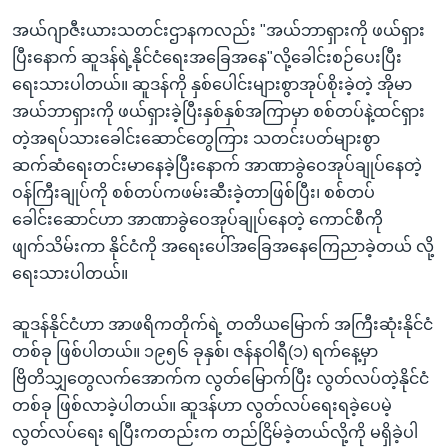
အယ်ဂျာဇီးယားသတင်းဌာနကလည်း "အယ်ဘာရှားကို ဖယ်ရှား
ပြီးနောက် ဆူဒန်ရဲ့နိုင်ငံရေးအခြေအနေ"လို့ခေါင်းစဉ်ပေးပြီး
ရေးသားပါတယ်။ ဆူဒန်ကို နှစ်ပေါင်းများစွာအုပ်စိုးခဲ့တဲ့ အိုမာ
အယ်ဘာရှားကို ဖယ်ရှားခဲ့ပြီးနှစ်နှစ်အကြာမှာ စစ်တပ်နဲ့ထင်ရှား
တဲ့အရပ်သားခေါင်းဆောင်တွေကြား သတင်းပတ်များစွာ
ဆက်ဆံရေးတင်းမာနေခဲ့ပြီးနောက် အာဏာခွဲဝေအုပ်ချုပ်နေတဲ့
ဝန်ကြီးချုပ်ကို စစ်တပ်ကဖမ်းဆီးခဲ့တာဖြစ်ပြီး၊ စစ်တပ်
ခေါင်းဆောင်ဟာ အာဏာခွဲဝေအုပ်ချုပ်နေတဲ့ ကောင်စီကို
ဖျက်သိမ်းကာ နိုင်ငံကို အရေးပေါ်အခြေအနေကြေညာခဲ့တယ် လို့
ရေးသားပါတယ်။
ဆူဒန်နိုင်ငံဟာ အာဖရိကတိုက်ရဲ့ တတိယမြောက် အကြီးဆုံးနိုင်ငံ
တစ်ခု ဖြစ်ပါတယ်။ ၁၉၅၆ ခုနှစ်၊ ဇန်နဝါရီ(၁) ရက်နေ့မှာ
ဗြိတိသျှတွေလက်အောက်က လွတ်မြောက်ပြီး လွတ်လပ်တဲ့နိုင်ငံ
တစ်ခု ဖြစ်လာခဲ့ပါတယ်။ ဆူဒန်ဟာ လွတ်လပ်ရေးရခဲ့ပေမဲ့
လွတ်လပ်ရေး ရပြီးကတည်းက တည်ငြိမ်ခဲ့တယ်လို့ကို မရှိခဲ့ပါ