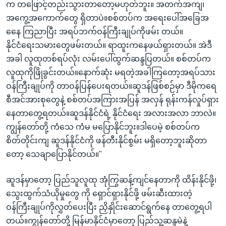
က တဖြောင့်တည်းသွားတာတော့မဟုတ်ဘူး။ အတက်အကျ၊
အကွေ့အကောက်တွေ ရှိတာပဲ။စစ်တပ်က အရေးပေါ်အခြေအ
နေေ ကြညာပြီး အရပ်ဘက်ဝန်ကြီးချုပ်ကိုဖမ်း တယ်။
နိုင်ငံရေးသမားတွေဖမ်းတယ်။ ရာထူးကနေဖယ်ရှားတယ်။ အဲဒီ
အခါ လူထုတစ်ရပ်လုံး လမ်းပေါ်ထွက်ဆန္ဒပြတယ်။ စစ်တပ်က
လူထုကိုဖြိုခွင်းတယ်။နောက်ဆုံး မရတဲ့အခါကြတော့အရပ်သား
ဝန်ကြီးချုပ်ကို တာဝန်ပြန်ပေးရတယ်။ဆူဒန်ဖြစ်စဉ်မှာ ဒီမိုကရေ
စီအင်အားစုတွေနဲ့ စစ်တပ်အကြားအပြန် အလှန် ရုန်းကန်လှုပ်ရှား
နေတာတွေ့ရတယ်။ဆူဒန်နိုင်ငံရဲ့ နိုင်ငံရေး အလားအလာ ဘာလဲ။
ကျွန်တော်တို့ ကံသေ ကံမ မပြောနိုင်ဘူး။ဒါပေမဲ့ စစ်တပ်က
စိတ်တိုင်းကျ ဆူဒန်နိုင်ငံကို ဖန်တီးနိုင်စွမ်း မရှိတော့ဘူးဆိုတာ
တော့ သေချာပြောနိုင်တယ်။"
ဆူဒန်မှာတော့ ပြည်သူလူထု အုံကြွဆန့်ကျင်နေတာကို ထိန်းနိုင်ဖို့၊
သွေးထွက်သံယိုမှုတွေ ကို ရှောင်ရှားနိုင်ဖို့ ဖမ်းဆီးထားတဲ့
ဝန်ကြီးချုပ်ကိုလွှတ်ပေးပြီး ညှိနှိုင်းဆောင်ရွက်နေ တာတွေ့ရပါ
တယ်။ကျွန်တော်တို့ မြန်မာနိုင်ငံမှာတော့ ပြည်သူ့ဆန္ဒမဲနဲ့