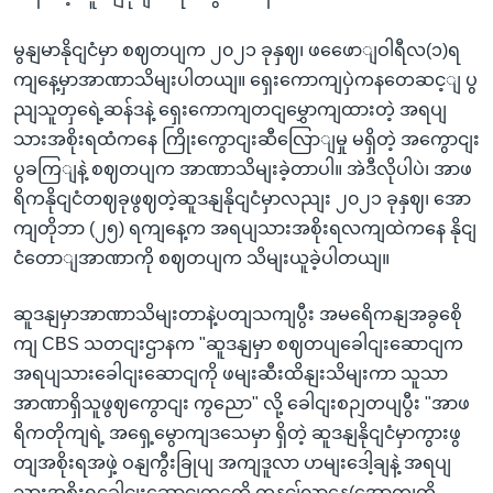
မွနျမာနိုငျငံမှာ စဈတပျက ၂၀၂၁ ခုနှဈ၊ ဖဖေောျဝါရီလ(၁)ရ
ကျနေ့မှာအာဏာသိမျးပါတယျ။ ရှေးကောကျပှဲကနတေဆင့ျ ပွ
ညျသူတှရေဲ့ဆန်ဒနဲ့ ရှေးကောကျတငျမွှောကျထားတဲ့ အရပျ
သားအစိုးရထံကနေ ကြိုးကွောငျးဆီလြောျမှု မရှိတဲ့ အကွောငျး
ပွခကြျနဲ့ စဈတပျက အာဏာသိမျးခဲ့တာပါ။ အဲဒီလိုပါပဲ၊ အာဖ
ရိကနိုငျငံတဈခုဖွဈတဲ့ဆူဒနျနိုငျငံမှာလညျး ၂၀၂၁ ခုနှဈ၊ အော
ကျတိုဘာ (၂၅) ရကျနေ့က အရပျသားအစိုးရလကျထဲကနေ နိုငျ
ငံတောျအာဏာကို စဈတပျက သိမျးယူခဲ့ပါတယျ။
ဆူဒနျမှာအာဏာသိမျးတာနဲ့ပတျသကျပွီး အမရေိကနျအခွစေို
ကျ CBS သတငျးဌာနက "ဆူဒနျမှာ စဈတပျခေါငျးဆောငျက
အရပျသားခေါငျးဆောငျကို ဖမျးဆီးထိနျးသိမျးကာ သူသာ
အာဏာရှိသူဖွဈကွောငျး ကွညော" လို့ ခေါငျးစဉျတပျပွီး "အာဖ
ရိကတိုကျရဲ့ အရှေ့မွောကျဒသေမှာ ရှိတဲ့ ဆူဒနျနိုငျငံမှာကွားဖွ
တျအစိုးရအဖှဲ့ ဝနျကွီးခြုပျ အကျဒူလာ ဟမျးဒေါ့ချနဲ့ အရပျ
သားအစိုးရခေါငျးဆောငျတှကေို တနငျ်လာနေ့(အောကျတို