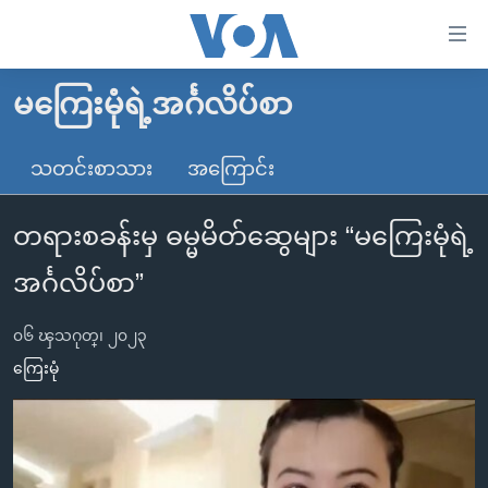
သုံး
ရ
လွယ်ကူ
မကြေးမုံရဲ့အင်္ဂလိပ်စာ
မူလစာမျက်နှာ
စေ
မြန်မာ
သတင်းစာသား
အကြောင်း
သည့်
ကမ္ဘာ့သတင်းများ
Link
တရားစခန်းမှ ဓမ္မမိတ်ဆွေများ “မကြေးမုံရဲ့
ဗွီဒီယို
နိုင်ငံတကာ
များ
သတင်းလွတ်လပ်ခွင့်
အမေရိကန်
အင်္ဂလိပ်စာ”
ပင်မ
ရပ်ဝန်းတခု လမ်းတခု အလွန်
တရုတ်
အကြောင်းအရာ
၀၆ ၾသဂုတ္၊ ၂၀၂၃
သို့
အင်္ဂလိပ်စာလေ့လာမယ်
အစ္စရေး-ပါလက်စတိုင်း
ကြေးမုံ
ကျော်
အပတ်စဉ်ကဏ္ဍများ
အမေရိကန်သုံးအီဒီယံ
ကြည့်
ရေဒီယိုနှင့်ရုပ်သံ အချက်အလက်များ
မကြေးမုံရဲ့ အင်္ဂလိပ်စာ
ရေဒီယို
ရန်
ပင်မ
ရေဒီယို/တီဗွီအစီအစဉ်
ရုပ်ရှင်ထဲက အင်္ဂလိပ်စာ
တီဗွီ