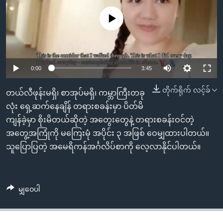
အ
သုတပဒေသာ အင်္ဂလိပ်စာ
ညွန်း
Learning English
No media source currently available
စာမျက်နှာ
သို့
ဗွီအိုအေ လူမှုကွန်ယက်များ
ကျော်
0:00
3:45
ကြည့်
ရန်
တိုက်ရိုက် လင့်ခ်
ဘာသာစကားများ
တယ်လီဖုန်းမရှိ၊ စာအုပ်မရှိ၊ ကမ္ဘာကြီးတခု
ရှာဖွေ
လုံး ရှေ့ဆက်နေချိန် တရားစခန်းမှာ ပိတ်မိ
ရန်
ကျန်ခဲ့မှာ စိုးမိတယ်ဆိုတဲ့ အတွေးတွေနဲ့ တရားစခန်းဝင်တဲ့
နေရာ
အတွေ့အကြုံကို မကြေးမုံ အပိုင်း ၃ အဖြစ် ဝေမျှထားပါတယ်။
သို့
သူပြောပြတဲ့ အမေရိကန်အင်္ဂလိပ်စာကို လေ့လာနိုင်ပါတယ်။
ကျော်
ရန်
မျှဝေပါ