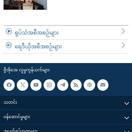
ရုပ်သံအစီအစဉ်များ
ရေဒီယိုအစီအစဉ်များ
ဗွီအိုအေ လူမှုကွန်ယက်များ
သတင်း
၀န်ဆောင်မှုများ
အပတ်စဉ်ကဏ္ဍများ