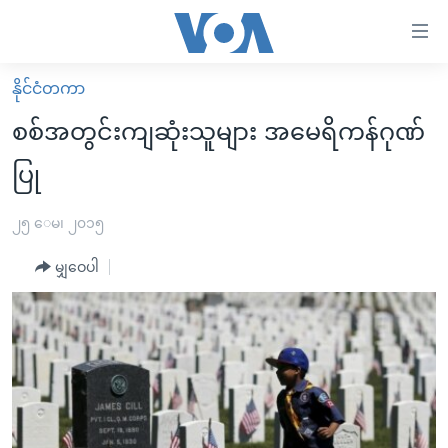
သုံး
ရ
လွယ်ကူ
နိုင်ငံတကာ
မူလစာမျက်နှာ
စေ
စစ်အတွင်းကျဆုံးသူများ အမေရိကန်ဂုဏ်
မြန်မာ
သည့်
ပြု
ကမ္ဘာ့သတင်းများ
Link
ဗွီဒီယို
နိုင်ငံတကာ
၂၅ ေမ၊ ၂၀၁၅
များ
သတင်းလွတ်လပ်ခွင့်
အမေရိကန်
ပင်မ
မျှဝေပါ
ရပ်ဝန်းတခု လမ်းတခု အလွန်
တရုတ်
အကြောင်းအရာ
သို့
အင်္ဂလိပ်စာလေ့လာမယ်
အစ္စရေး-ပါလက်စတိုင်း
ကျော်
အပတ်စဉ်ကဏ္ဍများ
အမေရိကန်သုံးအီဒီယံ
ကြည့်
ရေဒီယိုနှင့်ရုပ်သံ အချက်အလက်များ
မကြေးမုံရဲ့ အင်္ဂလိပ်စာ
ရေဒီယို
ရန်
ပင်မ
ရေဒီယို/တီဗွီအစီအစဉ်
ရုပ်ရှင်ထဲက အင်္ဂလိပ်စာ
တီဗွီ