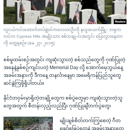
အ
သုတပဒေသာ အင်္ဂလိပ်စာ
ညွန်း
Learning English
စာမျက်နှာ
သို့
ဗွီအိုအေ လူမှုကွန်ယက်များ
လူငယ်ကင်းထောက်တပ်ဖွဲ့ဝင်ကလေးတဦးကို နယူးယေက်မြို့၊ ဘရုက
ကျော်
လင်က Cypress Hills အမျိုးသား စစ်သချုႋင်းအတွင်း ပြေးလွှားနေတာ
ကြည့်
ကို တွေ့ရစဉ်။ (မေ ၂၃၊ ၂၀၁၅)
ရန်
ဘာသာစကားများ
ရှာဖွေ
စစ်မှုထမ်းစဉ်အတွင်း ကျဆုံးသွားတဲ့ စစ်သည်တွေကို ဂုဏ်ပြုတဲ့
ရန်
အနေနဲ့နှစ်စဉ်ကျင်းပတဲ့ Memorial Day လို့ အောက်မေ့ဘွယ်နေ့
နေရာ
အခမ်းအနားကို ဒီကနေ့ တနင်္လာနေ့မှာ အမေရိကန်ပြည်သူတွေ
သို့
ဆင်နွဲကြဖို့ရှိပါတယ်။
ကျော်
ရန်
နိုင်ငံတဝှမ်းမှာရှိတဲ့တချို့တွေက စစ်ပွဲတွေမှာ ကျဆုံးသွားတဲ့သူ
တွေအတွက် စီတန်းလှည့်လည်ပြီး ဂုဏ်ပြုချီတက်ပွဲတွေ၊
မျိုးချစ်စိတ်တက်ကြွစေတဲ့ ဂီတ
ဖျော်ဖြေပွဲတွေနဲ့ အခမ်းအနားတွေ