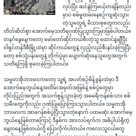
လုပ်ပြီး ဆင်နွဲကြမယ့်တချိန်တည်း
မှာပဲ စစ်မှုထမ်းနေစဉ်ကျဆုံးသွား
တဲ့သူတွေရဲ့ မိသားစုတွေကလည်း
တိတ်ဆိတ်စွာ အောက်မေ့သတိရဂုဏ်ပြုသွားကြမှာဖြစ်ပါတယ်။
တနင်္ဂနွေနေ့ကတော့ မော်တော်ဆိုင်ကယ်စီးတဲ့သူ ထောင်နဲ့ချီပြီး
ဝါရှင်တန်ဒီစီမြို့ထဲမှာ ဆိုင်ကယ်တွေနဲ့ လှည့်လည်စီးနင်းခဲ့ကြပြီး
တော့ စစ်သုံ့ပန်းတွေနဲ့ တိုက်ပွဲမှာ ပျောက်ဆုံးနေသူတွေအတွက်
သတိရကြဖို့ စုဝေးခဲ့ကြပါတယ်။
သမ္မတအိုဘားမားကတော့ သူ့ရဲ့ အပတ်စဉ်မိန့်ခွန်းထဲမှာ ဒီ
အောက်မေ့ဘွယ်နေ့အထိမ်းအမှတ်အဖြစ်နဲ့ စစ်ပွဲတွေမှာ
တိုင်းပြည်အတွက် အသက်စွန့်သွားခဲ့တဲ့ အမေရိကန်စစ်သား စစ်
သမီးတွေကိုလည်း ဂုဏ်ပြုပြောကြားသွားပါတယ်။ သမ္မတအို
ဘားမားက အာဖဂန်စစ်ပွဲပြီးသွားတဲ့နောက် ပထမဆုံး အောက်မေ့
ဘွယ်နေ့ဖြစ်တာကြောင့် ဒီနှစ်က အားလပ်ရက်က အဓိပ္ပါယ်ရှိတဲ့
နေ့တနေ့ဖြစ်တယ်လို့ ပြောလိုက်ပါတယ်။ ကလေးသူငယ်တွေ