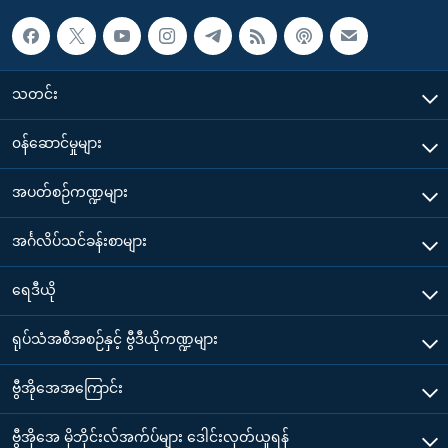
သတင်း
၀န်ဆောင်မှုများ
အပတ်စဉ်ကဏ္ဍများ
အင်္ဂလိပ်သင်ခန်းစာများ
ရေဒီယို
ရုပ်သံအစီအစဉ်နှင့် ဗွီဒီယိုကဏ္ဍများ
ဗွီအိုအေအကြောင်း
ဗွီအိုအေ မိုဘိုင်းလ်အက်ပ်များ ဒေါင်းလုတ်ယူရန်