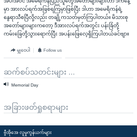
အပါအဝင် အမေရိကန်ပြည်သူတွေအတော်များများဟာ ဒီကနေ့
မှာ အားလပ်ရက်အဖြစ်ရကြမှာဖြစ်ပြီး ဒါဟာ အမေရိကန်ရဲ့
နွေရာသီစပြီလို့လည်း တချို့ကသတ်မှတ်ကြပါတယ်။ မိသားစု
အတော်များများကတော့ ဒီအားလပ်ရက်အတွင်း ပန်းခြံတို့
ကမ်းခြေတို့သွားရောက်ပြီး အပန်းဖြေလေ့ရှိကြပါတယ်ခင်ဗျာ။
မျှဝေပါ
Follow us
ဆက်စပ်သတင်းများ ...
Memorial Day
အခြားဖတ်ရှုစရာများ
ဗွီအိုအေ လူမှုကွန်ယက်များ