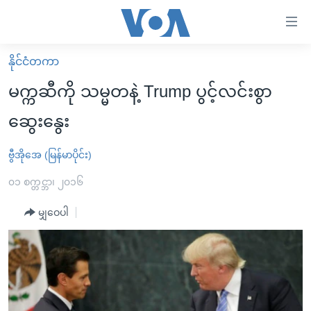
သုံး
ရ
လွယ်ကူ
နိုင်ငံတကာ
မူလစာမျက်နှာ
စေ
မက္ကဆီကို သမ္မတနဲ့ Trump ပွင့်လင်းစွာ
မြန်မာ
သည့်
ဆွေးနွေး
ကမ္ဘာ့သတင်းများ
Link
ဗွီဒီယို
နိုင်ငံတကာ
ဗွီအိုအေ (မြန်မာပိုင်း)
များ
သတင်းလွတ်လပ်ခွင့်
အမေရိကန်
၀၁ စက္တင္ဘာ၊ ၂၀၁၆
ပင်မ
ရပ်ဝန်းတခု လမ်းတခု အလွန်
တရုတ်
အကြောင်းအရာ
မျှဝေပါ
သို့
အင်္ဂလိပ်စာလေ့လာမယ်
အစ္စရေး-ပါလက်စတိုင်း
ကျော်
အပတ်စဉ်ကဏ္ဍများ
အမေရိကန်သုံးအီဒီယံ
ကြည့်
ရေဒီယိုနှင့်ရုပ်သံ အချက်အလက်များ
မကြေးမုံရဲ့ အင်္ဂလိပ်စာ
ရေဒီယို
ရန်
ပင်မ
ရေဒီယို/တီဗွီအစီအစဉ်
ရုပ်ရှင်ထဲက အင်္ဂလိပ်စာ
တီဗွီ