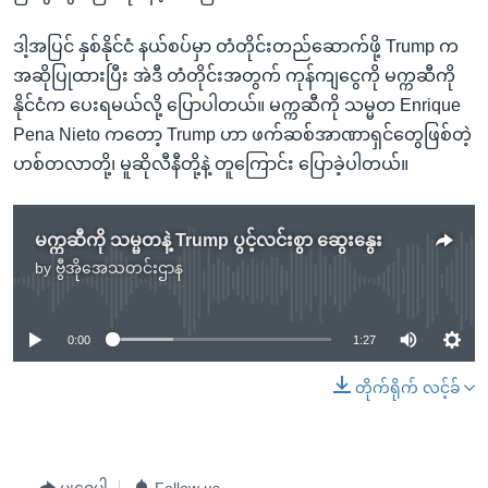
ဒါ့အပြင် နှစ်နိုင်ငံ နယ်စပ်မှာ တံတိုင်းတည်ဆောက်ဖို့ Trump က
အဆိုပြုထားပြီး အဲဒီ တံတိုင်းအတွက် ကုန်ကျငွေကို မက္ကဆီကို
နိုင်ငံက ပေးရမယ်လို့ ပြောပါတယ်။ မက္ကဆီကို သမ္မတ Enrique
Pena Nieto ကတော့ Trump ဟာ ဖက်ဆစ်အာဏာရှင်တွေဖြစ်တဲ့
ဟစ်တလာတို့၊ မူဆိုလီနီတို့နဲ့ တူကြောင်း ပြောခဲ့ပါတယ်။
မက္ကဆီကို သမ္မတနဲ့ Trump ပွင့်လင်းစွာ ဆွေးနွေး
by
ဗွီအိုအေသတင်းဌာန
No media source currently available
0:00
1:27
တိုက်ရိုက် လင့်ခ်