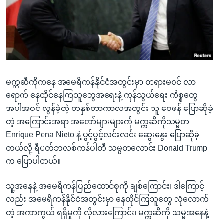
အ
သုတပဒေသာ အင်္ဂလိပ်စာ
ညွန်း
Learning English
စာမျက်နှာ
သို့
ဗွီအိုအေ လူမှုကွန်ယက်များ
ကျော်
ကြည့်
မက္ကဆီကိုကနေ အမေရိကန်နိုင်ငံအတွင်းမှာ တရားမဝင် လာ
ရန်
ဘာသာစကားများ
ရောက် နေထိုင်နေကြသူတွေအရေးနဲ့ ကုန်သွယ်ရေး ကိစ္စတွေ
ရှာဖွေ
အပါအဝင် လွန်ခဲ့တဲ့ တနှစ်တာကာလအတွင်း သူ ဝေဖန် ပြောဆိုခဲ့
ရန်
တဲ့ အကြောင်းအရာ အတော်များများကို မက္ကဆီကိုသမ္မတ
နေရာ
Enrique Pena Nieto နဲ့ ပွင့်ပွင့်လင်းလင်း ဆွေးနွေး ပြောဆိုခဲ့
သို့
တယ်လို့ ရီပတ်ဘလစ်ကန်ပါတီ သမ္မတလောင်း Donald Trump
ကျော်
က ပြောပါတယ်။
ရန်
သူ့အနေနဲ့ အမေရိကန်ပြည်ထောင်စုကို ချစ်ကြောင်း၊ ဒါကြောင့်
လည်း အမေရိကန်နိုင်ငံအတွင်းမှာ နေထိုင်ကြသူတွေ လုံလောက်
တဲ့ အကာကွယ် ရရှိမှုကို လိုလားကြောင်း၊ မက္ကဆီကို သမ္မအနေနဲ့