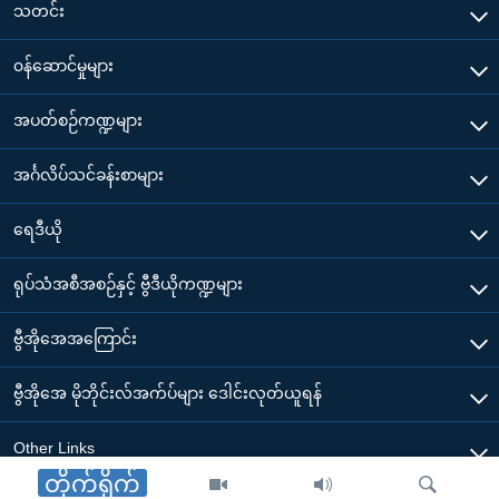
သတင်း
၀န်ဆောင်မှုများ
အပတ်စဉ်ကဏ္ဍများ
အင်္ဂလိပ်သင်ခန်းစာများ
ရေဒီယို
ရုပ်သံအစီအစဉ်နှင့် ဗွီဒီယိုကဏ္ဍများ
ဗွီအိုအေအကြောင်း
ဗွီအိုအေ မိုဘိုင်းလ်အက်ပ်များ ဒေါင်းလုတ်ယူရန်
Other Links
တိုက်ရိုက်