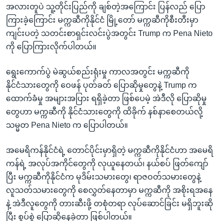
အလားတူပဲ သူ့တိုင်းပြည်ကို ချစ်တဲ့အကြောင်း ပြန်လည် ပြော
ကြားခဲ့ကြောင်း မက္ကဆီကိုနိုင်ငံ မြို့တော် မက္ကဆီကိုစီးတီးမှာ
ကျင်းပတဲ့ သတင်းစာရှင်းလင်းပွဲအတွင်း Trump က Pena Nieto
ကို ပြောကြားလိုက်ပါတယ်။
ရွေးကောက်ပွဲ မဲဆွယ်စည်းရုံးမှု ကာလအတွင်း မက္ကဆီကို
နိုင်ငံသားတွေကို ဝေဖန် ပုတ်ခတ် ပြောဆိုမှုတွေနဲ့ Trump က
ထောက်ခံမှု အများအပြား ရရှိခဲ့တာ ဖြစ်ပေမဲ့ အဲဒီလို ပြောဆိုမှု
တွေဟာ မက္ကဆီကို နိုင်ငံသားတွေကို ထိခိုက် နစ်နာစေတယ်လို့
သမ္မတ Pena Nieto က ပြောပါတယ်။
အမေရိကန်နိုင်ငံရဲ့ တောင်ပိုင်းမှာရှိတဲ့ မက္ကဆီကိုနိုင်ငံဟာ အမေရိ
ကန်ရဲ့ အလုပ်အကိုင်တွေကို လုယူနေတယ်၊ နယ်စပ် ဖြတ်ကျော်
ပြီး မက္ကဆီကိုနိုင်ငံက မုဒိမ်းသမားတွေ၊ ရာဇဝတ်သမားတွေနဲ့
လူသတ်သမားတွေကို စေလွှတ်နေတာမှာ မက္ကဆီကို အစိုးရအနေ
နဲ့ အဲဒီလူတွေကို တားဆီးဖို့ တစုံတရာ လုပ်ဆောင်ခြင်း မရှိဘူးဆို
ပြီး စွပ်စွဲ ပြောဆိုနေခဲ့တာ ဖြစ်ပါတယ်။