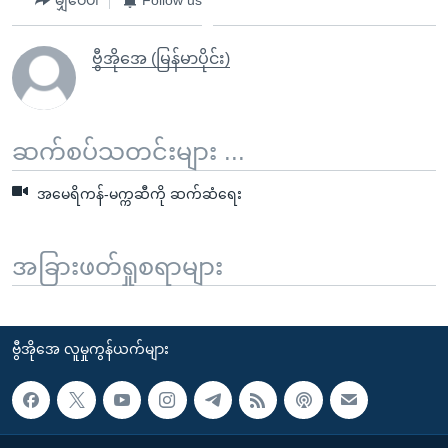
မျှဝေပါ
Follow us
ဗွီအိုအေ (မြန်မာပိုင်း)
ဆက်စပ်သတင်းများ ...
အမေရိကန်-မက္ကဆီကို ဆက်ဆံရေး
အခြားဖတ်ရှုစရာများ
ဗွီအိုအေ လူမှုကွန်ယက်များ