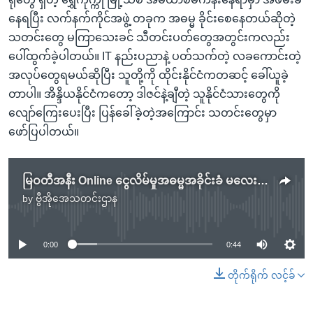
နေရပြီး လက်နက်ကိုင်အဖွဲ့ တခုက အဓမ္မ ခိုင်းစေနေတယ်ဆိုတဲ့
သတင်းတွေ မကြာသေးခင် သီတင်းပတ်တွေအတွင်းကလည်း
ပေါ်ထွက်ခဲ့ပါတယ်။ IT နည်းပညာနဲ့ ပတ်သက်တဲ့ လခကောင်းတဲ့
အလုပ်တွေရမယ်ဆိုပြီး သူတို့ကို ထိုင်းနိုင်ငံကတဆင့် ခေါ်ယူခဲ့
တာပါ။ အိန္ဒိယနိုင်ငံကတော့ ဒါဇင်နဲ့ချီတဲ့ သူနိုင်ငံသားတွေကို
လျော်ကြေးပေးပြီး ပြန်ခေါ်ခဲ့တဲ့အကြောင်း သတင်းတွေမှာ
ဖော်ပြပါတယ်။
မြဝတီအနီး Online ငွေလိမ်မှုအဓမ္မအခိုင်းခံ မလေးရှားတွေကိုကယ်ဖို့ တရုတ်သံရုံးကိုတောင်းဆို.mp3
by
ဗွီအိုအေသတင်းဌာန
No media source currently available
0:00
0:44
တိုက်ရိုက် လင့်ခ်