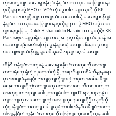
တဲ့အကွောငျး မလေးရှားနိုငျငံ၊ နိုငျငံတကာ လူသားခငြျးစာနာ
မှုဆိုငျရာအဖှဲ့ MHO က VOA ကို ပွောပါတယျ။ သူတို့ကို KK
Park ရာဇဝတျဂိုဏျးက ဖမျးဆီးထားတာပါလို့ မလေးရှား နိုငျငံ
နိုငျငံတကာ လူသားခငြျးစာနာမှုဆိုငျရာ အဖှဲ့ MHO အဖှဲ့ အတှ
ငျးရေးမှူးခြုပျ Datuk Hishamuddin Hashim က ပွောဆိုပွီး KK
Park အဖှဲ့ဘယျမှာရှိတယျ၊ ဘယျနရောမှာ ရှိတယျ လိပျစာနဲ့ အ
ဆောကျအဦးအတိအကြ ပွောနိုငျပမေဲ့ ဘယျအစိုးရက မှ ဝငျ
ရောကျဖမျးဆီးနိုငျခွငျး မရှိဘူးလို့လညျး ပွောပါတယျ။
အိန်ဒိယနိုငျငံသားတှနေဲ့ မလေးရှားနိုငျငံသားတှကေို လောငျး
ကစားရုံတှေ ရှိတဲ့ ရှှကေုက်ကို မွို့သဈ အိမျယာစီမံကိနျးနရော
မှာ အဖမျးခံနရေပွီး လကျနကျကိုငျအဖှဲ့ တခုက အဓမ်မ ခိုငျး
စနေတေယျဆိုတဲ့သတငျးတှေ မကွာသေးခငျ သီတငျးပတျတှ
အေတှငျးကလညျး ပေါျထှကျခဲ့ပါတယျ။ IT နညျးပညာနဲ့ ပ
တျသကျတဲ့ လခကောငျးတဲ့ အလုပျတှရေမယျဆိုပွီး သူတို့ကို
ထိုငျးနိုငျငံကတဆင့ျ ခေါျယူခဲ့တာပါ။ အိန်ဒိယနိုငျငံကတော့
ဒါဇငျနဲ့ခြီတဲ့ သူနိုငျငံသားတှကေို လြောျကွေးပေးပွီး ပွနျခေါျ