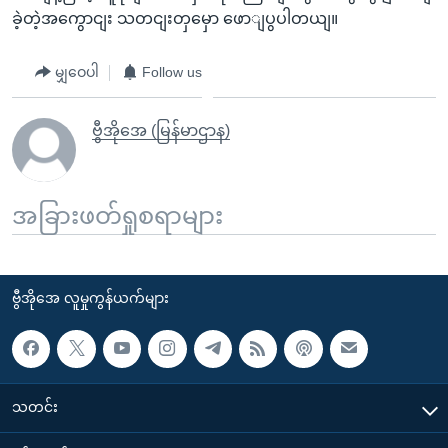
ခဲ့တဲ့အကွောငျး သတငျးတှမှော ဖောျပွပါတယျ။
မျှဝေပါ
Follow us
ဗွီအိုအေ (မြန်မာဌာန)
အခြားဖတ်ရှုစရာများ
ဗွီအိုအေ လူမှုကွန်ယက်များ
သတင်း