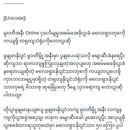
--------------
[[Unicode]]
မွဝတီအနီး Online ငှလေိမျမှုအဓမ်မအခိုငျးခံ မလေးရှားတှကေို
ကယျဖို့ တရုတျသံရုံးကိုတောငျးဆို
မွနျမာနိုငျငံ မွဝတီမွို့အနီးမှာ ပွနျပေးဆှဲသလို ဖမျးဆီးခံနရေပွီး
ဆိုကျဘာ ရာဇဝတျမှုကြုးလှနျတဲ့အလုပျတှေ အဓမ်မစခေိုငျးခံ
နရေတယျဆိုတဲ့ မလေးရှားနိုငျငံသားတှကေို ကယျတငျပေးဖို့
ကှာလာလာမျပူမှာရှိတဲ့ တရုတျနိုငျငံသံရုံးကို မလေးရှားနိုငျငံ
သားတှရေဲ့ မိသားစု ဆှမြေိုးတှေ ဒီနေ့ သှားရောကျ တောငျးဆို
ပါတယျ။
ထိုငျးမွနျမာနယျစပျ မွနျမာနိုငျငံဘကျ မွဝတီမွို့အနီး လကျန
ကျကိုငျအဖှဲ့အစညျး တခုက ဖမျးဆီးခေါျဆောငျပွီး အလုပျခို
ငျးစခေံထားရသူတှထေဲမှာ မလေးရှားနိုငျငံသား ၅၀ ကြောျပါ