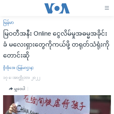
သုံး
ရ
လွယ်ကူ
မြန်မာ
မူလစာမျက်နှာ
စေ
မြဝတီအနီး Online ငွေလိမ်မှုအဓမ္မအခိုင်း
မြန်မာ
သည့်
ခံ မလေးရှားတွေကိုကယ်ဖို့ တရုတ်သံရုံးကို
ကမ္ဘာ့သတင်းများ
Link
တောင်းဆို
ဗွီဒီယို
နိုင်ငံတကာ
များ
သတင်းလွတ်လပ်ခွင့်
အမေရိကန်
ပင်မ
ဗွီအိုအေ (မြန်မာဌာန)
ရပ်ဝန်းတခု လမ်းတခု အလွန်
တရုတ်
အကြောင်းအရာ
၁၇ ေအာက္တိုဘာ၊ ၂၀၂၂
သို့
အင်္ဂလိပ်စာလေ့လာမယ်
အစ္စရေး-ပါလက်စတိုင်း
ကျော်
မျှဝေပါ
အပတ်စဉ်ကဏ္ဍများ
အမေရိကန်သုံးအီဒီယံ
ကြည့်
ရေဒီယိုနှင့်ရုပ်သံ အချက်အလက်များ
မကြေးမုံရဲ့ အင်္ဂလိပ်စာ
ရေဒီယို
ရန်
ပင်မ
ရေဒီယို/တီဗွီအစီအစဉ်
ရုပ်ရှင်ထဲက အင်္ဂလိပ်စာ
တီဗွီ