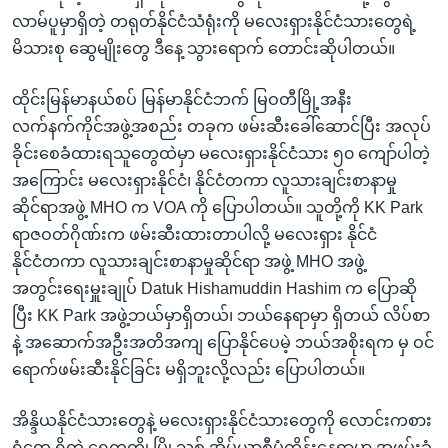
လာမ်ပူမှာရှိတဲ့ တရုတ်နိုင်ငံသံရုံးကို မလေးရှားနိုင်ငံသားတွေရဲ့
မိသားစု ဆွေမျိုးတွေ ဒီနေ့ သွားရောက် တောင်းဆိုပါတယ်။
ထိုင်းမြန်မာနယ်စပ် မြန်မာနိုင်ငံဘက် မြဝတီမြို့အနီး
လက်နက်ကိုင်အဖွဲ့အစည်း တခုက ဖမ်းဆီးခေါ်ဆောင်ပြီး အလုပ်
ခိုင်းစေခံထားရသူတွေထဲမှာ မလေးရှားနိုင်ငံသား ၅၀ ကျော်ပါတဲ့
အကြောင်း မလေးရှားနိုင်ငံ၊ နိုင်ငံတကာ လူသားချင်းစာနာမှု
ဆိုင်ရာအဖွဲ့ MHO က VOA ကို ပြောပါတယ်။ သူတို့ကို KK Park
ရာဇဝတ်ဂိုဏ်းက ဖမ်းဆီးထားတာပါလို့ မလေးရှား နိုင်ငံ
နိုင်ငံတကာ လူသားချင်းစာနာမှုဆိုင်ရာ အဖွဲ့ MHO အဖွဲ့
အတွင်းရေးမှူးချုပ် Datuk Hishamuddin Hashim က ပြောဆို
ပြီး KK Park အဖွဲ့ဘယ်မှာရှိတယ်၊ ဘယ်နေရာမှာ ရှိတယ် လိပ်စာ
နဲ့ အဆောက်အဦးအတိအကျ ပြောနိုင်ပေမဲ့ ဘယ်အစိုးရက မှ ဝင်
ရောက်ဖမ်းဆီးနိုင်ခြင်း မရှိဘူးလို့လည်း ပြောပါတယ်။
အိန္ဒိယနိုင်ငံသားတွေနဲ့ မလေးရှားနိုင်ငံသားတွေကို လောင်းကစား
ရုံတွေ ရှိတဲ့ ရွှေကုက္ကို မြို့သစ် အိမ်ယာစီမံကိန်းနေရာမှာ အဖမ်းခံ