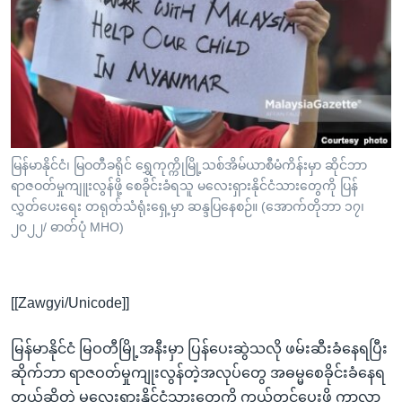
အ
သုတပဒေသာ အင်္ဂလိပ်စာ
ညွန်း
Learning English
စာမျက်နှာ
သို့
ဗွီအိုအေ လူမှုကွန်ယက်များ
ကျော်
ကြည့်
ရန်
ဘာသာစကားများ
မြန်မာနိုင်ငံ၊ မြဝတီခရိုင် ရွှေကုက္ကိုမြို့သစ်အိမ်ယာစီမံကိန်းမှာ ဆိုင်ဘာ
ရှာဖွေ
ရာဇဝတ်မှုကျူးလွန်ဖို့ စေခိုင်းခံရသူ မလေးရှားနိုင်ငံသားတွေကို ပြန်
ရန်
လွှတ်ပေးရေး တရုတ်သံရုံးရှေ့မှာ ဆန္ဒပြနေစဉ်။ (အောက်တိုဘာ ၁၇၊
နေရာ
၂၀၂၂/ ဓာတ်ပုံ MHO)
သို့
ကျော်
ရန်
[[Zawgyi/Unicode]]
မြန်မာနိုင်ငံ မြဝတီမြို့အနီးမှာ ပြန်ပေးဆွဲသလို ဖမ်းဆီးခံနေရပြီး
ဆိုက်ဘာ ရာဇဝတ်မှုကျုးလွန်တဲ့အလုပ်တွေ အဓမ္မစေခိုင်းခံနေရ
တယ်ဆိုတဲ့ မလေးရှားနိုင်ငံသားတွေကို ကယ်တင်ပေးဖို့ ကွာလာ