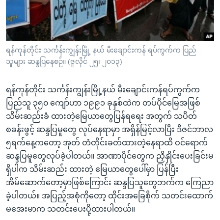
အ
သုတပဒေသာ အင်္ဂလိပ်စာ
ညွန်း
Learning English
စာမျက်နှာ
သို့
ဗွီအိုအေ လူမှုကွန်ယက်များ
ရန်ကုန်တိုင်း သင်္ကန်းကျွန်းမြို့ နယ် မီးချောင်းကန် ရပ်ကွက်က ပြည်
ကျော်
သူများ ဆန္ဒပြနေစဉ်။ (ဇူလိုင် ၂၅၊ ၂၀၁၃)
ကြည့်
ရန်
ရန်ကုန်တိုင်း သင်္ကန်းကျွန်းမြို့နယ် မီးချောင်းကန်ရပ်ကွက်က
ဘာသာစကားများ
ရှာဖွေ
ပြည်သူ ၃၅၀ ကျော်ဟာ ၁၉၉၁ ခုနှစ်ထဲက တပ်ပိုင်မြေအဖြစ်
ရန်
သိမ်းဆည်းခံ ထားတဲ့မြေယာတွေပြန်ရရေး အတွက် သပိတ်
နေရာ
စခန်းဖွင့် ဆန္ဒပြမူတွေ လုပ်နေရာမှာ အရှိန်မြင့်လာပြီး ဒီဇင်ဘာလ
သို့
၅ရက်နေ့ကတော့ အုတ် တံတိုင်းခတ်ထားတဲ့နေရာထိ ဝင်ရောက်
ကျော်
ဆန္ဒပြမူတွေလုပ်ခဲ့ပါတယ်။ အာဏာပိုင်တွေက ညှိနှိုင်းပေးခြင်းမ
ရန်
ရှိပါက သိမ်းဆည်း ထားတဲ့ မြေယာတွေပေါ်မှာ ပြန်ပြီး
အိမ်ဆောက်တော့မှာဖြစ်ကြောင်း ဆန္ဒပြသူတွေဘက်က ကြေညာ
ခဲ့ပါတယ်။ အပြည့်အစုံကိုတော့ ထိုင်းအခြေစိုက် သတင်းထောက်
မအေးမာက သတင်းပေးပို့ထားပါတယ်။