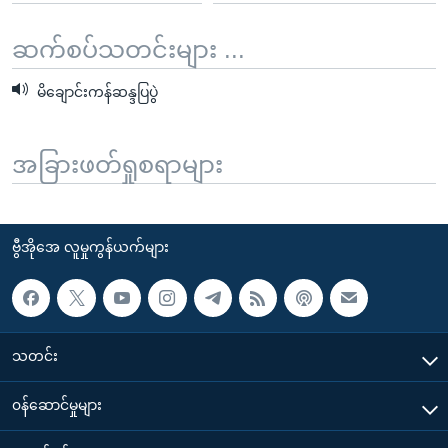
ဆက်စပ်သတင်းများ ...
မိချောင်းကန်ဆန္ဒပြပွဲ
အခြားဖတ်ရှုစရာများ
ဗွီအိုအေ လူမှုကွန်ယက်များ
သတင်း
၀န်ဆောင်မှုများ