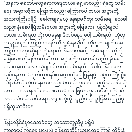
"အခုက စစ်တပ်တွေရောက်နေတယ်။ ရှေ့မှာလည်း ရဲတွေ သမီး
ရေ။ အဖွားတို့က ကြောက်လည်း ကြောက်ပါတယ်၊ အဖွားတို့
အသက်ကြီးပါပြီ။ ခေါင်းချရမယ့် နေရာမရှိဘူး သမီးရေ။ သေခါ
လည်း နီးနေပါပြီသမီးရယ်။ အဖွားတို့ မြေလေး ပြန်လိုချင်ပါ
တယ်။ သမီးရယ် ဟိုကပ်နေရ၊ ဒီကပ်နေရ ပေါ့ သမီးရယ်။ ဟိုလူ
က နည်းနည်းကြည်သာရင် ဟိုလူ့နဲ့နေလိုက်၊ ဟိုလူက မျက်နှာမ
ကြည်သာဘူးဆိုရင် ဟိုရောက်၊ ဒီရောက်ပေါ့။ သမီးရယ်၊ ကိုယ့်
မြေလေး လိုချင်တယ်ဆိုတာ အဖွားတို့က သေခါလည်း နီးနေပြီ
လေ။ အဲ့တာလေး လိုချင်ပါတယ် သမီးရယ်။ ဒါပါပဲ။ နိုင်ငံရေး
လုပ်နေတာ မဟုတ်ဘူးနော်။ အဖွားတို့မြေပြန်ရဖို့ သမ္မတကြီး ဦး
သိန်းစိန်ကို တိုက်နေတာလည်း မဟုတ်ဘူးနော်။ သူ့ကို တောင်းဆို
နေတာ။ အသနားခံနေတာ။ ဘာမှ အဖြေမရဘူး သမီးရဲ့။ ဒီမှာပဲ
အသေခံမယ် သမီးရေ။ အဖွားတို့ကို ကူညီမယ့်သူ မြန်မာပြည်မှာ
မရှိဘူးသမီးရေ၊"
မြန်မာနိုင်ငံမှာဒေသခံတွေ သဘောတူညီမူ မရှိပဲ
ကာလပေါက်ဈေး မပေးပဲ မြေယာသိမ်းယူမူတွေကြောင့် တိုင်းနဲ့