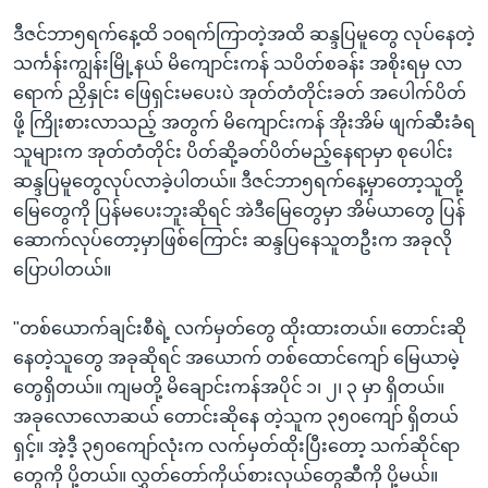
ဒီဇင်ဘာ၅ရက်နေ့ထိ ၁၀ရက်ကြာတဲ့အထိ ဆန္ဒပြမူတွေ လုပ်နေတဲ့
သင်္ကန်းကျွန်းမြို့နယ် မိကျောင်းကန် သပိတ်စခန်း အစိုးရမှ လာ
ရောက် ညှိနှုင်း ဖြေရှင်းမပေးပဲ အုတ်တံတိုင်းခတ် အပေါက်ပိတ်
ဖို့ ကြိုးစားလာသည့် အတွက် မိကျောင်းကန် အိုးအိမ် ဖျက်ဆီးခံရ
သူများက အုတ်တံတိုင်း ပိတ်ဆို့ခတ်ပိတ်မည့်နေရာမှာ စုပေါင်း
ဆန္ဒပြမူတွေလုပ်လာခဲ့ပါတယ်။ ဒီဇင်ဘာ၅ရက်နေ့မှာတော့သူတို့
မြေတွေကို ပြန်မပေးဘူးဆိုရင် အဲဒီမြေတွေမှာ အိမ်ယာတွေ ပြန်
ဆောက်လုပ်တော့မှာဖြစ်ကြောင်း ဆန္ဒပြနေသူတဦးက အခုလို
ပြောပါတယ်။
"တစ်ယောက်ချင်းစီရဲ့ လက်မှတ်တွေ ထိုးထားတယ်။ တောင်းဆို
နေတဲ့သူတွေ အခုဆိုရင် အယောက် တစ်ထောင်ကျော် မြေယာမဲ့
တွေရှိတယ်။ ကျမတို့ မိချောင်းကန်အပိုင် ၁၊ ၂၊ ၃ မှာ ရှိတယ်။
အခုလောလောဆယ် တောင်းဆိုနေ တဲ့သူက ၃၅၀ကျော် ရှိတယ်
ရှင့်။ အဲ့ဒီ့ ၃၅၀ကျော်လုံးက လက်မှတ်ထိုးပြီးတော့ သက်ဆိုင်ရာ
တွေကို ပို့တယ်။ လွှတ်တော်ကိုယ်စားလှယ်တွေဆီကို ပို့မယ်။