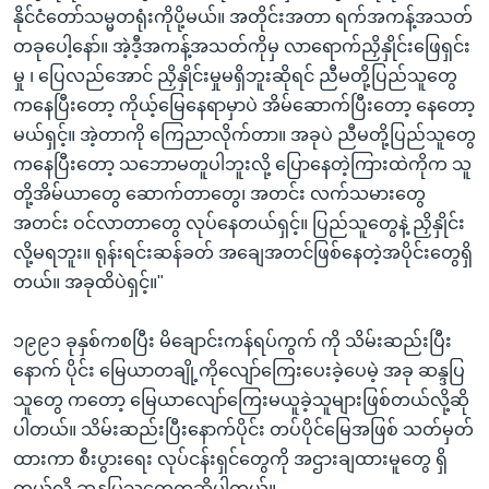
နိုင်ငံတော်သမ္မတရုံးကိုပို့မယ်။ အတိုင်းအတာ ရက်အကန့်အသတ်
တခုပေါ့နော်။ အဲ့ဒီ့အကန့်အသတ်ကိုမှ လာရောက်ညှိနှိုင်းဖြေရှင်း
မှု ၊ ပြေလည်အောင် ညှိနှိုင်းမှုမရှိဘူးဆိုရင် ညီမတို့ပြည်သူတွေ
ကနေပြီးတော့ ကိုယ့်မြေနေရာမှာပဲ အိမ်ဆောက်ပြီးတော့ နေတော့
မယ်ရှင့်။ အဲ့တာကို ကြေညာလိုက်တာ။ အခုပဲ ညီမတို့ပြည်သူတွေ
ကနေပြီးတော့ သဘောမတူပါဘူးလို့ ပြောနေတဲ့ကြားထဲကိုက သူ
တို့အိမ်ယာတွေ ဆောက်တာတွေ၊ အတင်း လက်သမားတွေ
အတင်း ဝင်လာတာတွေ လုပ်နေတယ်ရှင့်။ ပြည်သူတွေနဲ့ ညှိနှိုင်း
လို့မရဘူး။ ရုန်းရင်းဆန်ခတ် အချေအတင်ဖြစ်နေတဲ့အပိုင်းတွေရှိ
တယ်။ အခုထိပဲရှင့်။"
၁၉၉၁ ခုနှစ်ကစပြီး မိချောင်းကန်ရပ်ကွက် ကို သိမ်းဆည်းပြီး
နောက် ပိုင်း မြေယာတချို့ကိုလျော်ကြေးပေးခဲ့ပေမဲ့ အခု ဆန္ဒပြ
သူတွေ ကတော့ မြေယာလျော်ကြေးမယူခဲ့သူများဖြစ်တယ်လို့ဆို
ပါတယ်။ သိမ်းဆည်းပြီးနောက်ပိုင်း တပ်ပိုင်မြေအဖြစ် သတ်မှတ်
ထားကာ စီးပွားရေး လုပ်ငန်းရှင်တွေကို အဌားချထားမူတွေ ရှိ
တယ်လို့ ဆန္ဒပြသူတွေကဆိုပါတယ်။