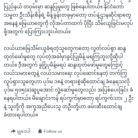
ပြည်နယ် တဝှမ်းမှာ ဆန္ဒပြမူတွေ ဖြစ်နေပါတယ်။ နိုင်ငံတော်
သမ္မတ ဦးသိန်းစိန်ရဲ့ မိန့်ခွန်းတခုမှာတော့ တပ်နဲ့ဌာနဆိုင်ရာတွေ
အနေနဲ့ မြေယာတွေကို လိုအပ်တာထက် ပိုပြီး သိမ်းယူခြင်းမလုပ်
ဖို့အတွက် ပြောကြားဘူးပါတယ်။
လယ်ယာမြေသိမ်းယူခံရတဲ့သူတွေကတော့ လွတ်လပ်စွာ ဆန္ဒ
ထုတ်ဖော်မူတွေ လုပ်တဲ့အခါမှာခွင့်ပြုမိန့် မရကြဘူးလို့ဆိုပါ
တယ်။ ဒီ့အတွက် ခွင်ြ့ပုမိန့်မရပဲ ဆန္ဒထုတ်ဖော်မူတွေကြောင့်
လယ်သမားတွေနဲ့ လယ်သမားရေး လုပ်ဆောင်နေတဲ့ တက်ကြွ
လှုပ်ရှားသူတွေဟာ ပုဒ်မ ၁၈နဲ့ တရားစွဲဆိုထောင်ချ ခံနေရသလို
ပုဒ်မ ၅၀၅(ခ)ဆူပူအောင် လှုံ့ဆော်မူတွေလည်း အပြစ်ပေးခြင်း ခံ
နေရပါတယ်။ မိချောင်းကန် ရပ်ကွက်မှာတော့ ရပ်ကွက်သား ၂ ဦး
နဲ့ သူတို့ကို အကူအညီပေးသူ တဦးတို့ဟာ ဖမ်းဆီးထောင်ချ
ခံထားရပါတယ်။
မျှဝေပါ
Follow us