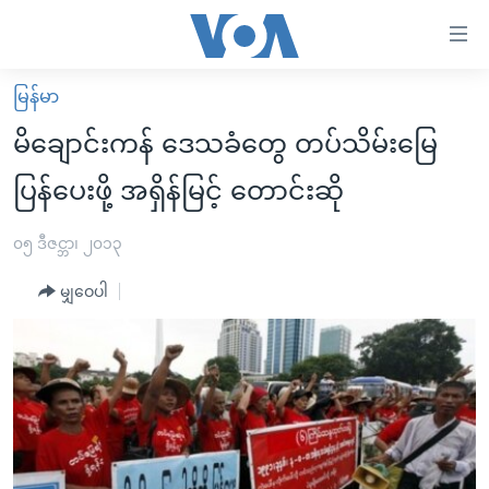
သုံး
ရ
လွယ်ကူ
မြန်မာ
မူလစာမျက်နှာ
စေ
မိချောင်းကန် ဒေသခံတွေ တပ်သိမ်းမြေ
မြန်မာ
သည့်
ပြန်ပေးဖို့ အရှိန်မြင့် တောင်းဆို
ကမ္ဘာ့သတင်းများ
Link
ဗွီဒီယို
နိုင်ငံတကာ
၀၅ ဒီဇင္ဘာ၊ ၂၀၁၃
များ
သတင်းလွတ်လပ်ခွင့်
အမေရိကန်
ပင်မ
မျှဝေပါ
ရပ်ဝန်းတခု လမ်းတခု အလွန်
တရုတ်
အကြောင်းအရာ
သို့
အင်္ဂလိပ်စာလေ့လာမယ်
အစ္စရေး-ပါလက်စတိုင်း
ကျော်
အပတ်စဉ်ကဏ္ဍများ
အမေရိကန်သုံးအီဒီယံ
ကြည့်
ရေဒီယိုနှင့်ရုပ်သံ အချက်အလက်များ
မကြေးမုံရဲ့ အင်္ဂလိပ်စာ
ရေဒီယို
ရန်
ပင်မ
ရေဒီယို/တီဗွီအစီအစဉ်
ရုပ်ရှင်ထဲက အင်္ဂလိပ်စာ
တီဗွီ