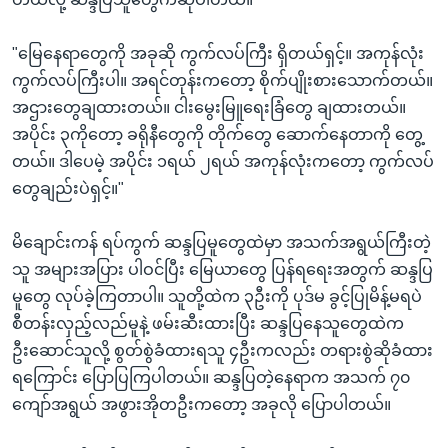
"မြေနေရာတွေကို အခုဆို ကွက်လပ်ကြီး ရှိတယ်ရှင့်။ အကုန်လုံး
ကွက်လပ်ကြီးပါ။ အရင်တုန်းကတော့ စိုက်ပျိုးစားသောက်တယ်။
အဌားတွေချထားတယ်။ ငါးမွေးမြူရေးခြံတွေ ချထားတယ်။
အပိုင်း ၃ကိုတော့ ခရိုနီတွေကို တိုက်တွေ ဆောက်နေတာကို တွေ့
တယ်။ ဒါပေမဲ့ အပိုင်း ၁ရယ် ၂ရယ် အကုန်လုံးကတော့ ကွက်လပ်
တွေချည်းပဲရှင့်။"
မိချောင်းကန် ရပ်ကွက် ဆန္ဒပြမူတွေထဲမှာ အသက်အရွယ်ကြီးတဲ့
သူ အများအပြား ပါဝင်ပြီး မြေယာတွေ ပြန်ရရေးအတွက် ဆန္ဒပြ
မူတွေ လုပ်ခဲ့ကြတာပါ။ သူတို့ထဲက ၃ဦးကို ပုဒ်မ ခွင့်ပြုမိန့်မရပဲ
စီတန်းလှည့်လည်မူနဲ့ ဖမ်းဆီးထားပြီး ဆန္ဒပြနေသူတွေထဲက
ဦးဆောင်သူလို့ စွတ်စွဲခံထားရသူ ၄ဦးကလည်း တရားစွဲဆိုခံထား
ရကြောင်း ပြောပြကြပါတယ်။ ဆန္ဒပြတဲ့နေရာက အသက် ၇၀
ကျော်အရွယ် အဖွားအိုတဦးကတော့ အခုလို ပြောပါတယ်။