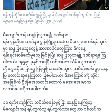
အ
သုတပဒေသာ အင်္ဂလိပ်စာ
ညွန်း
Learning English
ရန်ကုန်တိုင်း၊ သင်္ကန်းကျွန်းမြို့ နယ် မိကျောင်းကန်ရပ်ကွက်က ပြည်
စာမျက်နှာ
သူများ ဆန္ဒပြနေစဉ်။ (ဇူလိုင် ၂၅၊ ၂၀၁၃)
သို့
ဗွီအိုအေ လူမှုကွန်ယက်များ
ကျော်
မိကျောင်းကန် ဆန္ဒပြသူတချို့ ဒဏ်ရာရ
ကြည့်
ရန်ကုန်တိုင်း၊ သင်္ကန်းကျွန်းမြို့နယ်ထဲက မိကျောင်းကန်ရပ်ကွက်
ရန်
ဘာသာစကားများ
မှာ ဆန္ဒပြနေသူတွေနဲ့ အာဏာပိုင်တွေကြား ဒီကနေ့
ရှာဖွေ
ရုန်းရင်းဆန်ခတ်မှုတွေ ဖြစ်ခဲ့ပြီး ဆန္ဒပြသူတချို့ ဒဏ်ရာရခဲ့ကြ
ရန်
ပါတယ်။ ၁၉၉၁ ခုနှစ်ကစပြီး စစ်တပ်က သိမ်းယူထားတဲ့
နေရာ
ဘိုးဘွားပိုင်မြေတွေ ပြန်ရဖို့ ဒေသခံတွေက သပိတ်စခန်းဖွင့် ဆန္ဒ
သို့
ပြ တောင်းဆိုနေကြတာ ဖြစ်ပါတယ်။ ဒီအကြောင်းကို ထိုင်း
ကျော်
အခြေစိုက် ဗွီအိုအေသတင်းထောက် မအေးအေးမာက
ရန်
သတင်းပေးပို့ထားပါတယ်။
၁၀ ရက်ကျော်ကြာ သပိတ်စခန်းဖွင့်ပြီး ဆန္ဒပြနေကြတဲ့
မိကျောင်းကန် ရပ်ကွက်သူ ရပ်ကွက်သားတွေဟာ စစ်တပ်က