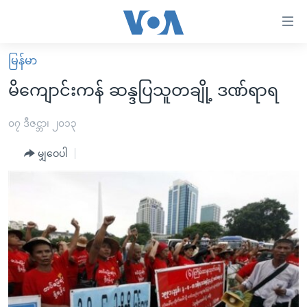
သုံး
ရ
လွယ်ကူ
မြန်မာ
မူလစာမျက်နှာ
စေ
မိကျောင်းကန် ဆန္ဒပြသူတချို့ ဒဏ်ရာရ
မြန်မာ
သည့်
ကမ္ဘာ့သတင်းများ
၀၇ ဒီဇင္ဘာ၊ ၂၀၁၃
Link
ဗွီဒီယို
နိုင်ငံတကာ
မျှဝေပါ
များ
သတင်းလွတ်လပ်ခွင့်
အမေရိကန်
ပင်မ
ရပ်ဝန်းတခု လမ်းတခု အလွန်
တရုတ်
အကြောင်းအရာ
သို့
အင်္ဂလိပ်စာလေ့လာမယ်
အစ္စရေး-ပါလက်စတိုင်း
ကျော်
အပတ်စဉ်ကဏ္ဍများ
အမေရိကန်သုံးအီဒီယံ
ကြည့်
ရေဒီယိုနှင့်ရုပ်သံ အချက်အလက်များ
မကြေးမုံရဲ့ အင်္ဂလိပ်စာ
ရေဒီယို
ရန်
ပင်မ
ရေဒီယို/တီဗွီအစီအစဉ်
ရုပ်ရှင်ထဲက အင်္ဂလိပ်စာ
တီဗွီ