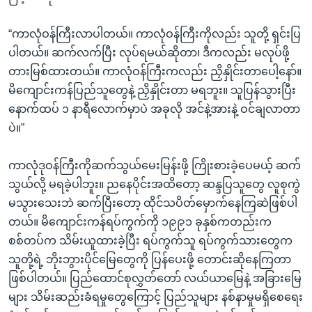
“ကာလုံဝန်ကြီးလာပါတယ်။ ကာလုံဝန်ကြီးကိုလည်း သူတို့ ရှင်းပြ
ပါတယ်။ ဆက်လက်ပြီး လုပ်ရမယ်ဆိုတာ၊ ဒီကလည်း မလုပ်ဖို့
တားမြစ်ထားတယ်။ ကာလုံဝန်ကြီးကလည်း ညှိနှိုင်းတာပေါ့နော်။
မိကျောင်းကန်ပြည်သူတွေနဲ့ ညှိနှိုင်းတာ မရဘူး။ သူပြန်သွားပြီး
နောက်ထပ် ၁ နာရီလောက်မှာပဲ အခုလို အင်နဲ့အားနဲ့ ဝင်ချလာတာ
ပဲ။”
ကာလုံဒုဝန်ကြီးကိုဆက်သွယ်မေးမြန်းဖို့ ကြိုးစားခဲ့ပေမယ့် ဆက်
သွယ်လို့ မရခဲ့ပါဘူး။ ညနေပိုင်းအထိတော့ ဆန္ဒပြသူတွေ လူစုကွဲ
မသွားသေးဘဲ ဆက်ပြီးတော့ ထိုင်သပိတ်မှောက်နေကြဆဲဖြစ်ပါ
တယ်။ မိကျောင်းကန်ရပ်ကွက်ကို ၁၉၉၁ ခုနှစ်ကတည်းက
စစ်တပ်က သိမ်းယူထားခဲ့ပြီး ရပ်ကွက်သူ ရပ်ကွက်သားတွေက
သူတို့ရဲ့ ဘိုးဘွားပိုင်မြေတွေကို ပြန်ပေးဖို့ တောင်းဆိုနေကြတာ
ဖြစ်ပါတယ်။ ပြည်ထောင်စုလွှတ်တော် လယ်ယာမြေနဲ့ အခြားမြေ
များ သိမ်းဆည်းခံရမှုတွေကြောင့် ပြည်သူများ နစ်နာမှုမရှိစေရေး