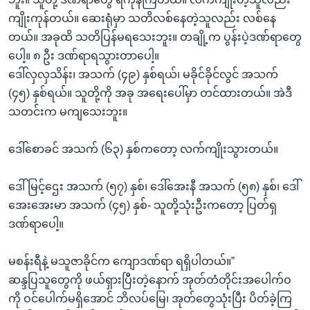
ကျိုးကုန်တယ်။ ဆေးရုံမှာ သတိလစ်နေတဲ့သူလည်း လစ်နေ
တယ်။ အခုထိ သတိပြန်မရသေးဘူး။ တချို့က ပွန်းပဲ့ဒဏ်ရာတွေ
ပေါ့။ ၈ ဦး ဒဏ်ရာရသွားတာပေါ့။
ဒေါ်လှလှသိန်း၊ အသက် (၄၉) နှစ်ရယ်၊ မခိုင်ခိုင်လွင် အသက်
(၄၅) နှစ်ရယ်။ သူတို့ကို အခု အရေးပေါ်မှာ တင်ထားတယ်။ အဲဒီ
သတင်းက မကျသေးဘူး။
ဒေါ်စောခင် အသက် (၆၃) နှစ်ကတော့ လက်ကျိုးသွားတယ်။
ဒေါ်မြင့်ဌေး အသက် (၅၇) နှစ်၊ ဒေါ်အေးနီ အသက် (၅၈) နှစ်၊ ဒေါ်
အေးအေးမာ အသက် (၄၅) နှစ်- သူတို့သုံးဦးကတော့ ပြတ်ရှ
ဒဏ်ရာပေါ့။
မစန်းရီနဲ့ မသူဇာခိုင်က ကျောဒဏ်ရာ ရရှိပါတယ်။”
ဆန္ဒပြသူတွေကို ဖယ်ရှားပြီးတဲ့နောက် အုတ်တံတိုင်းအပေါက်ဝ
ကို ဝင်ပေါက်မရှိအောင် ဘိလပ်မြေ၊ အုတ်တွေသုံးပြီး ပိတ်ခဲ့ကြ