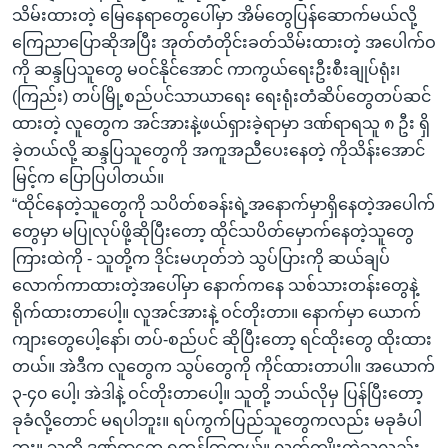
သိမ်းထားတဲ့ မြေနေရာတွေပေါ်မှာ အိမ်တွေပြန်ဆောက်မယ်လို့
ကြေညာပြောဆိုအပြီး အုတ်တံတိုင်းခတ်သိမ်းထားတဲ့ အပေါက်ဝ
ကို ဆန္ဒပြသူတွေ မဝင်နိုင်အောင် ကာကွယ်ရေးဦးစီးချုပ်ရုံး၊
(ကြည်း) တပ်မြို့စည်ပင်သာယာရေး ရေးရုံးတံဆိပ်တွေတပ်ဆင်
ထားတဲ့ လူတွေက အင်အားနဲ့ဖယ်ရှားခဲ့ရာမှာ ဒဏ်ရာရသူ ၈ ဦး ရှိ
ခဲ့တယ်လို့ ဆန္ဒပြသူတွေကို အကူအညီပေးနေတဲ့ ကိုသိန်းအောင်
မြင့်က ပြောပြပါတယ်။
“ထိုင်နေတဲ့သူတွေကို သပိတ်စခန်းရဲ့အနောက်မှာရှိနေတဲ့အပေါက်
တွေမှာ မပြုလုပ်ဖို့ဆိုပြီးတော့ ထိုင်သပိတ်မှောက်နေတဲ့သူတွေ
ကြားထဲကို - သူတို့က ဒိုင်းမဟုတ်ဘဲ သွပ်ပြားကို ဆယ်ချပ်
လောက်ကာထားတဲ့အပေါ်မှာ နောက်ကနေ သစ်သားတန်းတွေနဲ့
ရိုက်ထားတာပေါ့။ လူအင်အားနဲ့ ဝင်တိုးတာ။ နောက်မှာ ယောက်
ကျားတွေပေါ့နော်၊ တပ်-စည်ပင် ဆိုပြီးတော့ ရင်ထိုးတွေ ထိုးထား
တယ်။ အဲဒီက လူတွေက သွပ်တွေကို ကိုင်ထားတာပါ။ အယောက်
၃-၄၀ ပေါ့၊ အဲဒါနဲ့ ဝင်တိုးတာပေါ့။ သူတို့ ဘယ်လိုမှ ပြန်ပြီးတော့
ခုခံလို့တောင် မရပါဘူး။ ရပ်ကွက်ပြည်သူတွေကလည်း မခုခံပါ
ဘူး။ သူတို့ ဒဏ်ရာတွေ ရကုန်ကြတယ်။ လက်ကျိုးတဲ့သူလည်း