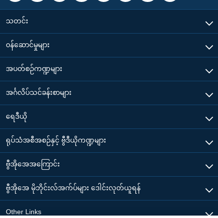
သတင်း
၀န်ဆောင်မှုများ
အပတ်စဉ်ကဏ္ဍများ
အင်္ဂလိပ်သင်ခန်းစာများ
ရေဒီယို
ရုပ်သံအစီအစဉ်နှင့် ဗွီဒီယိုကဏ္ဍများ
ဗွီအိုအေအကြောင်း
ဗွီအိုအေ မိုဘိုင်းလ်အက်ပ်များ ဒေါင်းလုတ်ယူရန်
Other Links