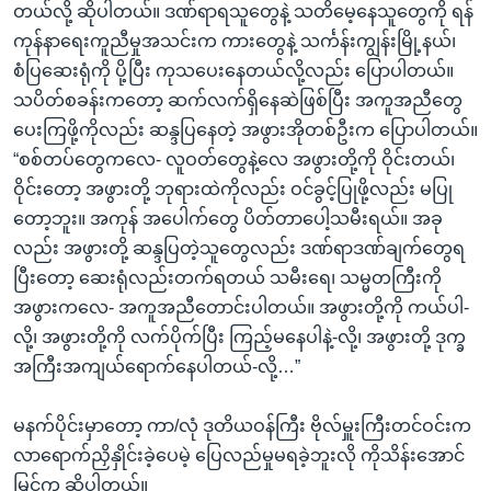
တယ်လို့ ဆိုပါတယ်။ ဒဏ်ရာရသူတွေနဲ့ သတိမေ့နေသူတွေကို ရန်
ကုန်နာရေးကူညီမှုအသင်းက ကားတွေနဲ့ သင်္ကန်းကျွန်းမြို့နယ်၊
စံပြဆေးရုံကို ပို့ပြီး ကုသပေးနေတယ်လို့လည်း ပြောပါတယ်။
သပိတ်စခန်းကတော့ ဆက်လက်ရှိနေဆဲဖြစ်ပြီး အကူအညီတွေ
ပေးကြဖို့ကိုလည်း ဆန္ဒပြနေတဲ့ အဖွားအိုတစ်ဦးက ပြောပါတယ်။
“စစ်တပ်တွေကလေ- လူဝတ်တွေနဲ့လေ အဖွားတို့ကို ဝိုင်းတယ်၊
ဝိုင်းတော့ အဖွားတို့ ဘုရားထဲကိုလည်း ဝင်ခွင့်ပြုဖို့လည်း မပြု
တော့ဘူး။ အကုန် အပေါက်တွေ ပိတ်တာပေါ့သမီးရယ်။ အခု
လည်း အဖွားတို့ ဆန္ဒပြတဲ့သူတွေလည်း ဒဏ်ရာဒဏ်ချက်တွေရ
ပြီးတော့ ဆေးရုံလည်းတက်ရတယ် သမီးရေ၊ သမ္မတကြီးကို
အဖွားကလေ- အကူအညီတောင်းပါတယ်။ အဖွားတို့ကို ကယ်ပါ-
လို့၊ အဖွားတို့ကို လက်ပိုက်ပြီး ကြည့်မနေပါနဲ့-လို့၊ အဖွားတို့ ဒုက္ခ
အကြီးအကျယ်ရောက်နေပါတယ်-လို့…”
မနက်ပိုင်းမှာတော့ ကာ/လုံ ဒုတိယဝန်ကြီး ဗိုလ်မှူးကြီးတင်ဝင်းက
လာရောက်ညှိနှိုင်းခဲ့ပေမဲ့ ပြေလည်မှုမရခဲ့ဘူးလို ကိုသိန်းအောင်
မြင့်က ဆိုပါတယ်။