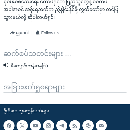
စုံစမ်းစစ်ဆေးရေး ကော်မရှင်က ပြည်သူတွေနဲ့ စစ်တပ်
အပါအဝင် အစိုးရဘက်က ညှိနှိုင်းနိုင်ဖို့ လွှတ်တော်မှာ တင်ပြ
သွားမယ်လို့ ဆိုပါတယ်ရှင်။
မျှဝေပါ
Follow us
ဆက်စပ်သတင်းများ ...
မိကျောင်းကန်ဆန္ဒပြပွဲ
အခြားဖတ်ရှုစရာများ
ဗွီအိုအေ လူမှုကွန်ယက်များ