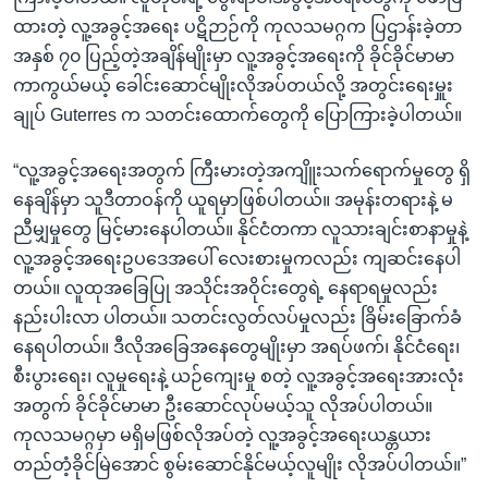
ထားတဲ့ လူ့အခွင့်အရေး ပဋိဉာဉ်ကို ကုလသမဂ္ဂက ပြဌာန်းခဲ့တာ
အနှစ် ၇၀ ပြည့်တဲ့အချိန်မျိုးမှာ လူ့အခွင့်အရေးကို ခိုင်ခိုင်မာမာ
ကာကွယ်မယ့် ခေါင်းဆောင်မျိုးလိုအပ်တယ်လို့ အတွင်းရေးမှူး
ချုပ် Guterres က သတင်းထောက်တွေကို ပြောကြားခဲ့ပါတယ်။
“လူ့အခွင့်အရေးအတွက် ကြီးမားတဲ့အကျိူးသက်ရောက်မှုတွေ ရှိ
နေချိန်မှာ သူဒီတာဝန်ကို ယူရမှာဖြစ်ပါတယ်။ အမုန်းတရားနဲ့ မ
ညီမျှမှုတွေ မြင့်မားနေပါတယ်။ နိုင်ငံတကာ လူသားချင်းစာနာမှုနဲ့
လူ့အခွင့်အရေးဥပဒေအပေါ် လေးစားမှုကလည်း ကျဆင်းနေပါ
တယ်။ လူထုအခြေပြု အသိုင်းအဝိုင်းတွေရဲ့ နေရာရမှုလည်း
နည်းပါးလာ ပါတယ်။ သတင်းလွတ်လပ်မှုလည်း ခြိမ်းခြောက်ခံ
နေရပါတယ်။ ဒီလိုအခြေအနေတွေမျိုးမှာ အရပ်ဖက်၊ နိုင်ငံရေး၊
စီးပွားရေး၊ လူမှုရေးနဲ့ ယဉ်ကျေးမှု စတဲ့ လူ့အခွင့်အရေးအားလုံး
အတွက် ခိုင်ခိုင်မာမာ ဦးဆောင်လုပ်မယ့်သူ လိုအပ်ပါတယ်။
ကုလသမဂ္ဂမှာ မရှိမဖြစ်လိုအပ်တဲ့ လူ့အခွင့်အရေးယန္တယား
တည်တံ့ခိုင်မြဲအောင် စွမ်းဆောင်နိုင်မယ့်လူမျိုး လိုအပ်ပါတယ်။”