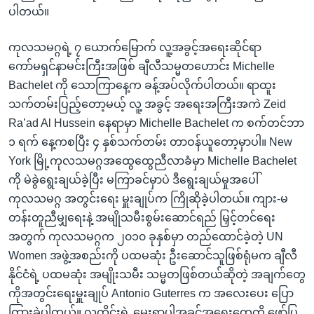
ပါတယ်။
ကုလသမဂ္ဂရဲ့ ၇ ယောက်မြောက် လူ့အခွင့်အရေးဆိုင်ရာ
ကော်မရှင်နာမင်းကြီးအဖြစ် ချီလီသမ္မတဟောင်း Michelle
Bachelet ကို သောကြာနေ့က ခန့်အပ်လိုက်ပါတယ်။ ရာထူး
သက်တမ်းပြည့်တော့မယ့် လူ့ အခွင့် အရေးအကြီးအကဲ Zeid
Ra’ad Al Hussein နေရာမှာ Michelle Bachelet က စက်တင်ဘာ
၁ ရက် နေ့ကစပြီး ၄ နှစ်သက်တမ်း တာဝန်ယူတော့မှာပါ။ New
York မြို့ကုလသမဂ္ဂအထွေထွေညီလာခံမှာ Michelle Bachelet
ကို မဲခွဲရွေးချယ်ခဲ့ပြီး မကြာခင်မှာပဲ ဒီရွေးချယ်မှုအပေါ်
ကုလသမဂ္ဂ အတွင်းရေး မှူးချုပ်က ကြိုဆိုခဲ့ပါတယ်။ ကျား-မ
တန်းတူညီမျှရေးနဲ့ အမျိုသမီးစွမ်းဆောင်ရည် မြှင့်တင်ရေး
အတွက် ကုလသမဂ္ဂက ၂၀၁၀ ခုနှစ်မှာ တည်ထောင်ခဲ့တဲ့ UN
Women အဖွဲ့အစည်းကို ပထမဆုံး ဦးဆောင်သူဖြစ်ရုံမက ချီလီ
နိုင်ငံရဲ့ ပထမဆုံး အမျိုးသမီး သမ္မတဖြစ်တယ်ဆိုတဲ့ အချက်တွေ
ကိုအတွင်းရေးမှူးချုပ် Antonio Guterres က အလေးပေး ပြော
ကြားခဲ့ပါတယ်။ လူတိုင်းရဲ့ မွေးရာပါအခွင့်အရေးတွေကို ဖော်ပြ