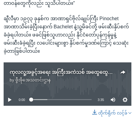
တာဝန်တွေကိုလည်း သူသိပါတယ်။”
ချီလီမှာ ၁၉၇၃ ခုနှစ်က အာဏာရှင်ဗိုလ်ချုပ်ကြီး Pinochet
အာဏာသိမ်းခဲ့ပြီးနောက် Bachelet နဲ့သူ့မိခင်တို့ ဖမ်းဆီးနှိပ်စက်
ခံခဲ့ရပါတယ်။ ဖခင်ဖြစ်သူဟာလည်း နိုင်ငံတော်ပုန်ကုန်မှုနဲ့
ဖမ်းဆီးခံခဲ့ရပြီး လပေါင်းများစွာ နှိပ်စက်မှုဒဏ်ကြောင့် သေဆုံး
ခဲ့တာဖြစ်ပါတယ်။
ကုလလူ့အခွင့်အရေး အကြီးအကဲသစ် အထွေထွေညီလာခံ အတည်ပြု
by
ဗွီအိုအေသတင်းဌာန
No media source currently available
0:00
3:35
တိုက်ရိုက် လင့်ခ်