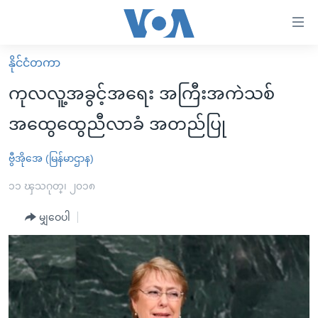
သုံး
ရ
လွယ်ကူ
နိုင်ငံတကာ
မူလစာမျက်နှာ
စေ
ကုလလူ့အခွင့်အရေး အကြီးအကဲသစ်
မြန်မာ
သည့်
အထွေထွေညီလာခံ အတည်ပြု
ကမ္ဘာ့သတင်းများ
Link
ဗွီဒီယို
နိုင်ငံတကာ
ဗွီအိုအေ (မြန်မာဌာန)
များ
သတင်းလွတ်လပ်ခွင့်
အမေရိကန်
၁၁ ၾသဂုတ္၊ ၂၀၁၈
ပင်မ
ရပ်ဝန်းတခု လမ်းတခု အလွန်
တရုတ်
အကြောင်းအရာ
မျှဝေပါ
သို့
အင်္ဂလိပ်စာလေ့လာမယ်
အစ္စရေး-ပါလက်စတိုင်း
ကျော်
အပတ်စဉ်ကဏ္ဍများ
အမေရိကန်သုံးအီဒီယံ
ကြည့်
ရေဒီယိုနှင့်ရုပ်သံ အချက်အလက်များ
မကြေးမုံရဲ့ အင်္ဂလိပ်စာ
ရေဒီယို
ရန်
ပင်မ
ရေဒီယို/တီဗွီအစီအစဉ်
ရုပ်ရှင်ထဲက အင်္ဂလိပ်စာ
တီဗွီ