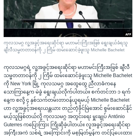
အ
သုတပဒေသာ အင်္ဂလိပ်စာ
ညွန်း
Learning English
စာမျက်နှာ
သို့
ဗွီအိုအေ လူမှုကွန်ယက်များ
ကျော်
ကြည့်
ကုလသမဂ္ဂ လူ့အခွင့်အရေးဆိုင်ရာ မဟာမင်းကြီးအဖြစ် ရွေးချယ်ခံရသူ
ချီလီသမ္မတတာဝန်ကို ၂ ကြိမ် ထမ်းဆောင်ခဲ့ဖူးသူ Michelle Bachelet
ရန်
ဘာသာစကားများ
ရှာဖွေ
ကုလသမဂ္ဂရဲ့ လူ့အခွင့်အရေးဆိုင်ရာ မဟာမင်းကြီးအဖြစ် ချီလီ
ရန်
သမ္မတတာဝန်ကို ၂ ကြိမ် ထမ်းဆောင်ခဲ့ဖူးသူ Michelle Bachelet
နေရာ
ကို New York မြို့ ကုလသမဂ္ဂ အထွေထွေ ညီလာခံကနေ
သို့
သောကြာနေ့က မဲခွဲ ရွေးချယ်လိုက်ပါတယ်။ စက်တင်ဘာ ၁ ရက်
ကျော်
နေ့က စလို့ ၄ နှစ်သက်တမ်းတာဝန်ယူရမယ့် Michelle Bachelet
ရန်
ဟာ လူ့အခွင့်အရေးယန္တယား တည်တံ့ခိုင်မြဲအောင် စွမ်းဆောင်နိုင်
မယ့်သူဖြစ်တယ်လို့ ကုလသမဂ္ဂ အတွင်းရေး မှူးချုပ် António
Guterres ကပြောကြား ကြိုဆိုခဲ့ပါတယ်။ လူအခွင့်အရေးဆိုင်ရာ
အကြီးအကဲ သစ်ရဲ့ အကြောင်းကို မစုမြတ်မွန်က တင်ပြပေးထား