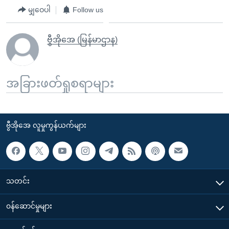
မျှဝေပါ
Follow us
ဗွီအိုအေ (မြန်မာဌာန)
အခြားဖတ်ရှုစရာများ
ဗွီအိုအေ လူမှုကွန်ယက်များ
သတင်း
၀န်ဆောင်မှုများ