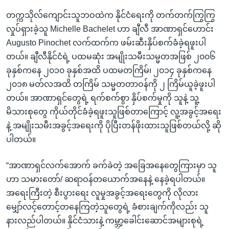
တက္ကသိုလ်ကျောင်းသူဘဝထဲက နိုင်ငံရေးကို တက်တက်ကြွကြွ
လှုပ်ရှားခဲ့သူ Michelle Bachelet ဟာ ချီလီ အာဏာရှင်ဟောင်း
Augusto Pinochet လက်ထက်က ဖမ်းဆီးနှိပ်စက်ခံခဲ့ရဖူးပါ
တယ်။ ချီလီနိုင်ငံရဲ့ ပထမဆုံး အမျိုးသမီးသမ္မတအဖြစ် ၂၀၀၆
ခုနှစ်ကနေ ၂၀၁၀ ခုနှစ်အထိ ပထမတကြိမ်၊ ၂၀၁၄ ခုနှစ်ကနေ
၂၀၁၈ မတ်လအထိ တကြိမ် သမ္မတတာဝန်ကို ၂ ကြိမ်ယူခဲ့ဖူးပါ
တယ်။ အာဏာရှင်တွေရဲ့ ရက်စက်စွာ နှိပ်စက်မှုကို သူနဲ့ သူ့
မိသားစုတွေ ကိုယ်တိုင်ခံခဲ့ရဖူးသူဖြစ်တာကြောင့် လူ့အခွင့်အရေး
နဲ့ အမျိုးသမီးအခွင့်အရေးကို ပိုပြီးတန်ဖိုးထားသူဖြစ်တယ်လို့ ဆို
ပါတယ်။
“အာဏာရှင်လက်အောက် ခက်ခဲတဲ့ အခြေအနေတွေကြားမှာ သူ
ဟာ သမားတော်/ ဆရာဝန်တယောက်အနေနဲ့ နေခဲ့ရပါတယ်။
အရေးကြီးတဲ့ စီးပွားရေး လူမှုအခွင့်အရေးတွေကို လိုလား
မျှော်လင့်တောင့်တနေကြတဲ့သူတွေရဲ့ ခံစားချက်ကိုလည်း သူ
နားလည်ပါတယ်။ နိုင်ငံသားနဲ့ ကမ္ဘာ့ခေါင်းဆောင်အများစုရဲ့