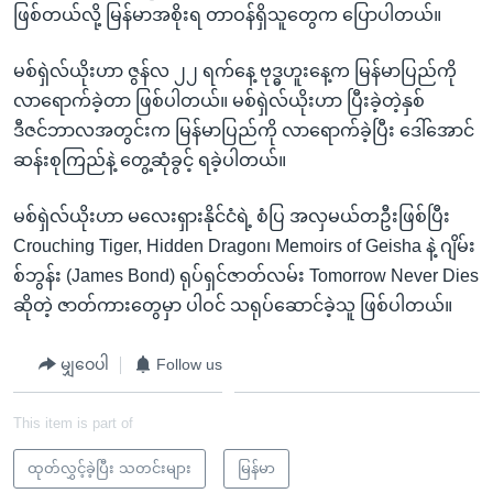
ဖြစ်တယ်လို့ မြန်မာအစိုးရ တာဝန်ရှိသူတွေက ပြောပါတယ်။
မစ်ရှဲလ်ယိုးဟာ ဇွန်လ ၂၂ ရက်နေ့ ဗုဒ္ဓဟူးနေ့က မြန်မာပြည်ကို
လာရောက်ခဲ့တာ ဖြစ်ပါတယ်။ မစ်ရှဲလ်ယိုးဟာ ပြီးခဲ့တဲ့နှစ်
ဒီဇင်ဘာလအတွင်းက မြန်မာပြည်ကို လာရောက်ခဲ့ပြီး ဒေါ်အောင်
ဆန်းစုကြည်နဲ့ တွေ့ဆုံခွင့် ရခဲ့ပါတယ်။
မစ်ရှဲလ်ယိုးဟာ မလေးရှားနိုင်ငံရဲ့ စံပြ အလှမယ်တဦးဖြစ်ပြီး
Crouching Tiger, Hidden Dragon၊ Memoirs of Geisha နဲ့ ဂျိမ်း
စ်ဘွန်း (James Bond) ရုပ်ရှင်ဇာတ်လမ်း Tomorrow Never Dies
ဆိုတဲ့ ဇာတ်ကားတွေမှာ ပါဝင် သရုပ်ဆောင်ခဲ့သူ ဖြစ်ပါတယ်။
မျှဝေပါ
Follow us
This item is part of
ထုတ်လွှင့်ခဲ့ပြီး သတင်းများ
မြန်မာ