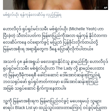
အ
သုတပဒေသာ အင်္ဂလိပ်စာ
ညွန်း
Learning English
မစ်ရှဲလ်ယိုး ရန်ကုန်လေဆိပ်မှ လှည့်ပြန်ရ
စာမျက်နှာ
သို့
ဗွီအိုအေ လူမှုကွန်ယက်များ
ကျော်
ဟောလိဝုဒ် ရုပ်ရှင်မင်းသမီး မစ်ရှဲလ်ယိုး (Michelle Yeoh) ဟာ
ကြည့်
ပြီးခဲ့တဲ့ သီတင်းပတ်က မြန်မာပြည်ကိုအလာ ရန်ကုန် နိုင်ငံတကာ
ရန်
လေဆိပ်ကနေ ဝင်ရောက်ခွင့် မပြုဘဲ ပြန်ခိုင်းလိုက်တယ်လို့
ဘာသာစကားများ
ရှာဖွေ
မြန်မာအစိုးရ အရာရှိတွေက ဒီနေ့ ပြောဆိုလိုက်ပါတယ်။
ရန်
အသက် ၄၈ နှစ်အရွယ် မလေးရှားနိုင်ငံသူ နာမည်ကြီး ဟောလိဝုဒ်
နေရာ
ရုပ်ရှင်မင်းသမီး မစ်ရှဲလ်ယိုးဟာ The Lady လို့ နာမည်ပေးထား
သို့
တဲ့ မြန်မာ့ဒီမိုကရေစီ ခေါင်းဆောင် ဒေါ်အောင်ဆန်းစုကြည်ရဲ့
ကျော်
ဘဝသရုပ်ဖော် ရုပ်ရှင်ဇာတ်ကားမှာ ဒေါ်အောင်ဆန်းစုကြည်
ရန်
အဖြစ် သရုပ်ဆောင် ရိုက်ကူးနေတာပါ။
သူ့ကို မြန်မာအစိုးရက မြန်မာပြည်ဝင်ခွင့် မပေးရမယ့် သူများ
စာရင်း Black List မှာ ထည့်သွင်းထားတာကြောင့် ဝင်ခွင့်မပြုတာ