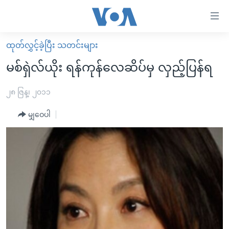
သုံး
ရ
လွယ်ကူ
ထုတ်လွှင့်ခဲ့ပြီး သတင်းများ
မူလစာမျက်နှာ
စေ
မစ်ရှဲလ်ယိုး ရန်ကုန်လေဆိပ်မှ လှည့်ပြန်ရ
မြန်မာ
သည့်
ကမ္ဘာ့သတင်းများ
၂၈ ဇြန္၊ ၂၀၁၁
Link
ဗွီဒီယို
နိုင်ငံတကာ
မျှဝေပါ
များ
သတင်းလွတ်လပ်ခွင့်
အမေရိကန်
ပင်မ
ရပ်ဝန်းတခု လမ်းတခု အလွန်
တရုတ်
အကြောင်းအရာ
သို့
အင်္ဂလိပ်စာလေ့လာမယ်
အစ္စရေး-ပါလက်စတိုင်း
ကျော်
အပတ်စဉ်ကဏ္ဍများ
အမေရိကန်သုံးအီဒီယံ
ကြည့်
ရေဒီယိုနှင့်ရုပ်သံ အချက်အလက်များ
မကြေးမုံရဲ့ အင်္ဂလိပ်စာ
ရေဒီယို
ရန်
ပင်မ
ရေဒီယို/တီဗွီအစီအစဉ်
ရုပ်ရှင်ထဲက အင်္ဂလိပ်စာ
တီဗွီ