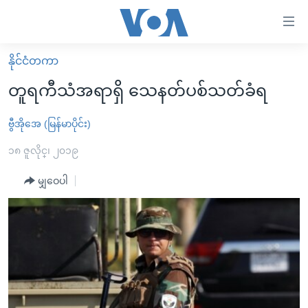
သုံး
ရ
လွယ်ကူ
နိုင်ငံတကာ
မူလစာမျက်နှာ
စေ
တူရကီသံအရာရှိ သေနတ်ပစ်သတ်ခံရ
မြန်မာ
သည့်
ကမ္ဘာ့သတင်းများ
ဗွီအိုအေ (မြန်မာပိုင်း)
Link
ဗွီဒီယို
နိုင်ငံတကာ
၁၈ ဇူလိုင္၊ ၂၀၁၉
များ
သတင်းလွတ်လပ်ခွင့်
အမေရိကန်
မျှဝေပါ
ပင်မ
ရပ်ဝန်းတခု လမ်းတခု အလွန်
တရုတ်
အကြောင်းအရာ
သို့
အင်္ဂလိပ်စာလေ့လာမယ်
အစ္စရေး-ပါလက်စတိုင်း
ကျော်
အပတ်စဉ်ကဏ္ဍများ
အမေရိကန်သုံးအီဒီယံ
ကြည့်
ရေဒီယိုနှင့်ရုပ်သံ အချက်အလက်များ
မကြေးမုံရဲ့ အင်္ဂလိပ်စာ
ရေဒီယို
ရန်
ပင်မ
ရေဒီယို/တီဗွီအစီအစဉ်
ရုပ်ရှင်ထဲက အင်္ဂလိပ်စာ
တီဗွီ