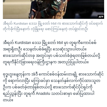
အ
သုတပဒေသာ အင်္ဂလိပ်စာ
ညွန်း
Learning English
စာမျက်နှာ
သို့
ဗွီအိုအေ လူမှုကွန်ယက်များ
အီရတ် Kurdistan ဒေသ မြို့တော် Irbil က စားသောက်ဆိုင်ကို ဝင်ရောက်
ကျော်
တိုက်ခိုက်ပြီးနောက် လုံခြုံရေး စောင့်ကြပ်နေတဲ့ တပ်ဖွဲ့ဝင်တဦး
ကြည့်
ရန်
အီရတ် Kurdistan ဒေသ မြို့တော် Irbil မှာ တူရကီကောင်စစ်
ဘာသာစကားများ
ရှာဖွေ
အရာရှိတဦး သေနတ်ပစ်ခံရပြီး သေဆုံးသွားပါတယ်။
ရန်
စားသောက်ဆိုင်တခု အတွင်းမှာ ပစ်သတ်ခံခဲ့ရတာဖြစ်တယ်လို့
နေရာ
တူရကီနိုင်ငံခြားရေးဝန်ကြီးဌာနက အတည်ပြုပါတယ်။
သို့
ကျော်
ဗုဒ္ဓဟူးနေ့တုန်းက အဲဒီ ကောင်စစ်ဝန်ထမ်းတချို့ စားသောက်ဆိုင်
ရန်
ကို ရောက်လာပြီး မကြာခင်မှာ သေနတ်နှစ်လက်ကိုင်ထားသူတ
ဦးက ပစ်ခတ်ခဲ့တာဖြစ်တယ်လို့ စားသောက်ဆိုင်ပိုင်ရှင်ကို
ရည်ညွှန်းပြီး တူရကီ Anadolu သတင်းစာမှာ ဖော်ပြထားပါ
တယ်။