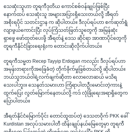
သေဆုံးသူဟာ တူရကီဒုတိယ ကောင်စစ်ဝန်ချုပ်ဖြစ်ပြီး
နောက်ထပ် သေဆုံးသူ အများအပြားရှိသေးတယ်လို့ အီရတ်
အစိုးရပိုင် သတင်းဌာန က ဆိုပါတယ်။ ဒီလုပ်ရပ်ဟာ စက်ဆုတ်ရွံ
လျာဖွယ်ကောင်းပြီး လုပ်ကြံသတ်ဖြတ်သူတွေကို အမြန်ဆုံး
ရှာဖွေ ဖော်ထုတ်ပေးဖို့ အီရတ်နဲ့ ဒေသ ဆိုင်ရာ အာဏာပိုင်တွေကို
တူရကီနိုင်ငံခြားရေးရုံးက တောင်းဆိုလိုက်ပါတယ်။
တူရကီသမ္မတ Recep Tayyip Erdogan ကလည်း ဒီလုပ်ရပ်ဟာ
အမုန်းတရားကိုအခြေခံတဲ့ တိုက်ခိုက်မှုဖြစ်တယ်လို့ ဆိုပါတယ်။
ဘယ်သူဘယ်ဝါရဲ့လက်ချက်ဆိုတာ လောလောဆယ် မသိရ
သေးပါဘူး။ သေနတ်သမားဟာ ကြံရာပါတဦးမောင်းတဲ့ကားနဲ့
ထွက်ပြေး လွတ်မြောက်နေတယ်လို့ ကဒ် လုံခြုံရေးအရာရှိတွေက
ပြောပါတယ်။
အီရတ်နိုင်ငံမြောက်ပိုင်း တောင်ထူထပ်တဲ့ ဒေသတဝိုက် PKK ခေါ်
Kurdistan အလုပ်သမားပါတီ ထိန်းချုပ်နယ်မြေတွေမှာ တူရကီ
အစိုးရက ပြင်းထန်တဲ့ ထိုးစစ်တွေ ဆင်နွဲနေပြီး PKK ကို