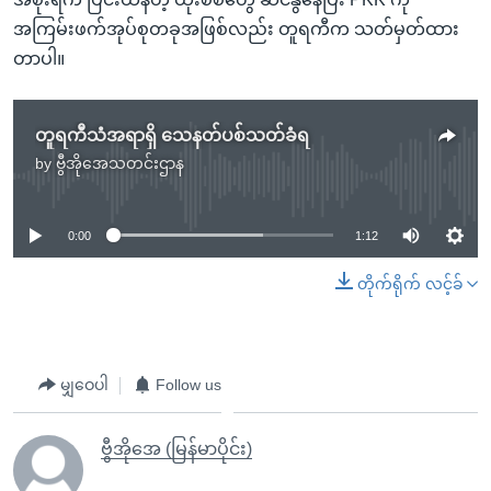
အကြမ်းဖက်အုပ်စုတခုအဖြစ်လည်း တူရကီက သတ်မှတ်ထား
တာပါ။
တူရကီသံအရာရှိ သေနတ်ပစ်သတ်ခံရ
by
ဗွီအိုအေသတင်းဌာန
No media source currently available
0:00
1:12
တိုက်ရိုက် လင့်ခ်
မျှဝေပါ
Follow us
ဗွီအိုအေ (မြန်မာပိုင်း)