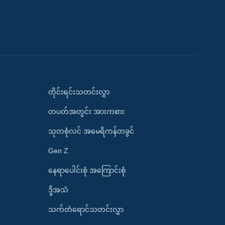
တိုင်းရင်းသတင်းလွှာ
တပတ်အတွင်း အားကစား
သုတစုံလင် အမေရိကန်တခွင်
Gen Z
နေရာပေါင်းစုံ အကြောင်းစုံ
ဒို့အသံ
သက်တံရောင်သတင်းလွှာ