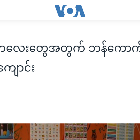
ာကလေးတွေအတွက် ဘန်ကောက
ျောင်း