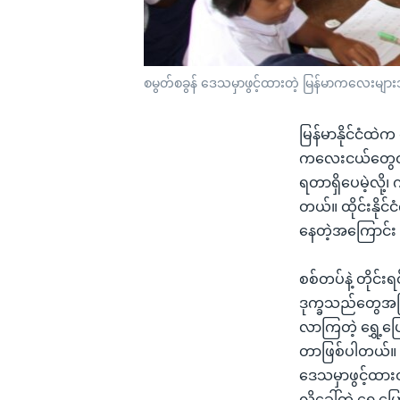
စမွတ်စခွန် ဒေသမှာဖွင့်ထားတဲ့ မြန်မာကလေးမျ
မြန်မာနိုင်ငံထဲက
ကလေးငယ်တွေထဲ
ရတာရှိပေမဲ့လို
တယ်။ ထိုင်းနိုင
နေတဲ့အကြောင်း
စစ်တပ်နဲ့ တိုင်
ဒုက္ခသည်တွေအပြင
လာကြတဲ့ ရွှေ့ပြ
တာဖြစ်ပါတယ်။ ထိ
ဒေသမှာဖွင့်ထာ
လို့ခေါ်တဲ့ ရွှ