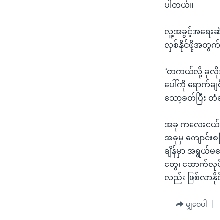
ပါတယ်။
လူ့အခွင့်အရေးဆို
လှစ်နိုင်ဖို့အတ
“တကယ်လို့ ခုလိ
ပေါ်ကို ရောက်ချ
သော့ခတ်ပြီး တံခ
အခု ကလေးငယ်တွ
အခုမှ ကျောင်း
ချိန်မှာ အရွယ်မ
တွေ၊ ဆောက်လုပ
လည်း ဖြစ်လာနိုင
မျှဝေပါ