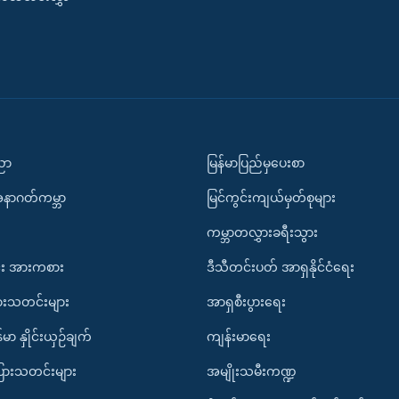
ပညာ
မြန်မာပြည်မှပေးစာ
အနာဂတ်ကမ္ဘာ
မြင်ကွင်းကျယ်မှတ်စုများ
ကမ္ဘာတလွှားခရီးသွား
း အားကစား
ဒီသီတင်းပတ် အာရှနိုင်ငံရေး
ားသတင်းများ
အာရှစီးပွားရေး
်မာ နှိုင်းယှဉ်ချက်
ကျန်းမာရေး
ပြားသတင်းများ
အမျိုးသမီးကဏ္ဍ