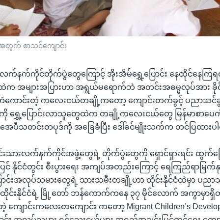
ားအတွက် စာသင်ကျောင်း
 လက်နက်ကိုင်တိုက်ပွဲတွေကြောင့် အိုးအိမ်ရွှေ့ပြောင်း နေထိုင်နေကြရ
က အများအပြားဟာ အရွယ်မရောက်ဘဲ အတင်းအဓမ္မလုပ်အား ခိုင်
့၊ ကံကောင်းတဲ့ ကလေးငယ်တချို့ကတော့ ကျောင်းတက်ခွင့် ပညာသင်ခ
်ငံကို ရွှေ့ပြောင်းလာသူတွေထဲက တချို့ကလေးငယ်တွေ မြန်မာစာပေကို
 အေပီသတင်းတပုဒ်ကို အခြေခံပြီး ဒေါ်ခင်မျိုးသက်က တင်ပြထား
းရင်းသားလက်နက်ကိုင်အဖွဲ့တွေရဲ့ တိုက်ပွဲတွေကို ရှောင်ရှားရင်း ထွက
် နိုင်ငံတွင်း စီးပွားရေး အကျပ်အတည်းကြောင့် ရေကြည်ရာမြက်နုရာ
ောင်းအလုပ်သမားတွေရဲ့ သားသမီးတချို့ဟာ ထိုင်းနိုင်ငံထဲမှာ ပညာသ
ုင်းနိုင်ငံရဲ့ မြို့တော် ဘန်ကောက်ကနေ ၃၇ မိုင်လောက် အကွာမှာရှိတဲ
းတဲ့ ကျောင်းကလေးတကျောင်း ကတော့ Migrant Children’s Develo
ေ့ပြောင်း အလုပ်သမား ရင်သွေးငယ်များ အရည်အချင်းမြင့်တင်ရေး ကျောင