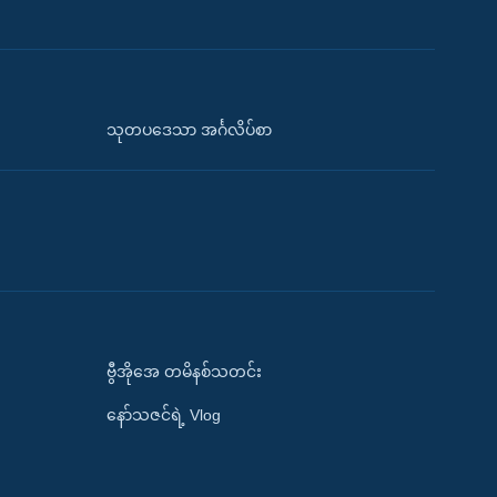
သုတပဒေသာ အင်္ဂလိပ်စာ
ဗွီအိုအေ တမိနစ်သတင်း
နော်သဇင်ရဲ့ Vlog