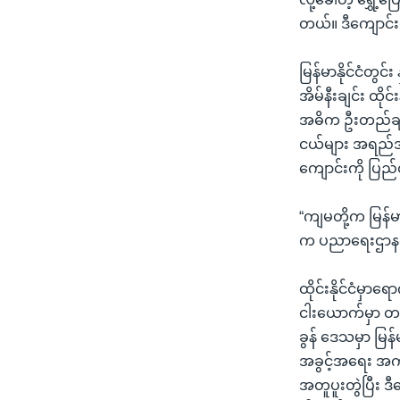
တယ်။ ဒီကျောင်း
မြန်မာနိုင်ငံတွင
အိမ်နီးချင်း ထ
အဓိက ဦးတည်ချက်
ငယ်များ အရည်အခ
ကျောင်းကို ပြည
“ကျမတို့က မြန်
က ပညာရေးဌာနက 
ထိုင်းနိုင်ငံမ
ငါးယောက်မှာ တယ
ခွန် ဒေသမှာ မြန
အခွင့်အရေး အက
အတူပူးတွဲပြီး 