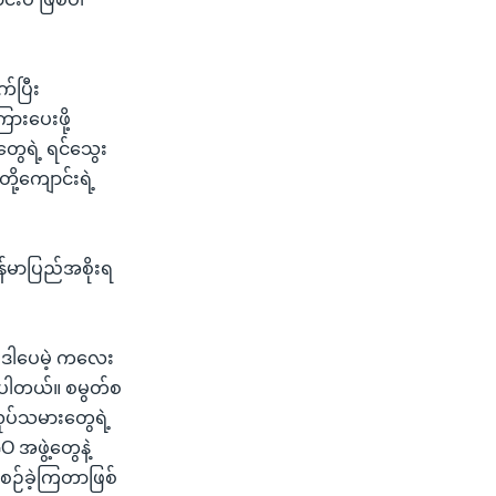
က်ပြီး
ားပေးဖို့
ွေရဲ့ ရင်သွေး
ု့ကျောင်းရဲ့
န်မာပြည်အစိုးရ
။ ဒါပေမဲ့ ကလေး
စ်ပါတယ်။ စမွတ်စ
လုပ်သမားတွေရဲ့
ဖွဲ့တွေနဲ့
စဉ်ခဲ့ကြတာဖြစ်