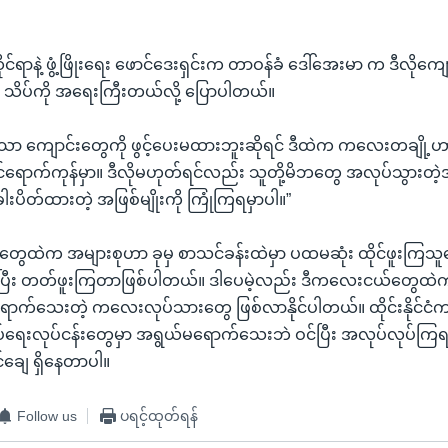
င်ရာနဲ့ ဖွံ့ဖြိုးရေး ဖောင်ဒေးရှင်းက တာဝန်ခံ ဒေါ်အေးမာ က ဒီလိုကျောင
ွက် သိပ်ကို အရေးကြီးတယ်လို့ ပြောပါတယ်။
ုသာ ကျောင်းတွေကို ဖွင့်ပေးမထားဘူးဆိုရင် ဒီထဲက ကလေးတချို့ဟ
င်ရောက်ကုန်မှာ။ ဒီလိုမဟုတ်ရင်လည်း သူတို့မိဘတွေ အလုပ်သွားတဲ့အခ
ါးပိတ်ထားတဲ့ အဖြစ်မျိုးကို ကြုံကြရမှာပါ။”
ေထဲက အများစုဟာ ခုမှ စာသင်ခန်းထဲမှာ ပထမဆုံး ထိုင်ဖူးကြသူတ
စပြီး တတ်ဖူးကြတာဖြစ်ပါတယ်။ ဒါပေမဲ့လည်း ဒီကလေးငယ်တွေထဲ
ရောက်သေးတဲ့ ကလေးလုပ်သားတွေ ဖြစ်လာနိုင်ပါတယ်။ ထိုင်းနိုင်ငံက 
်ရေးလုပ်ငန်းတွေမှာ အရွယ်မရောက်သေးဘဲ ဝင်ပြီး အလုပ်လုပ်ကြ
်ချေ ရှိနေတာပါ။
Follow us
ပရင့်ထုတ်ရန်