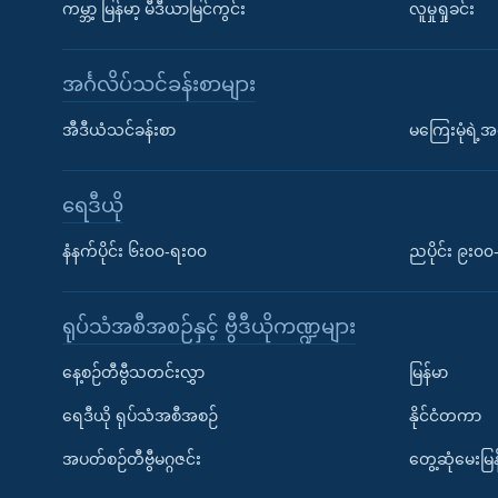
ကမ္ဘာ့ မြန်မာ့ မီဒီယာမြင်ကွင်း
လူမှုရှုခင်း
အင်္ဂလိပ်သင်ခန်းစာများ
အီဒီယံသင်ခန်းစာ
မကြေးမုံရဲ့အင
ရေဒီယို
နံနက်ပိုင်း ၆း၀၀-ရး၀၀
ညပိုင်း ၉း၀
ရုပ်သံအစီအစဉ်နှင့် ဗွီဒီယိုကဏ္ဍများ
နေ့စဉ်တီဗွီသတင်းလွှာ
မြန်မာ
ရေဒီယို ရုပ်သံအစီအစဉ်
နိုင်ငံတကာ
အပတ်စဉ်တီဗွီမဂ္ဂဇင်း
တွေ့ဆုံမေးမြန