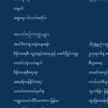
တရုတ်
အစ္စရေး-ပါလက်စတိုင်း
အပတ်စဉ်ကဏ္ဍများ
အယ်ဒီတာနဲ့ ဆွေးနွေးခန်း
သိပ္ပံနဲ့နည်း
ဒီမိုကရေစီ၊ လူ့အခွင့်အရေးနှင့် ခေတ်ပြိုင်ကမ္ဘာ
ဥတုရာသီနဲ့ 
သတင်းသုံးသပ်ချက်
စီးပွားရေး
ဒီမိုကရေစီရေးရာ
တပတ်အတွင်
အမေရိကန်နိုင်ငံရေး
လယ်ယာစီးပွ
သတင်းထောက်မှတ်စု
ယူကရိန်း၊ မြန
ကမ္ဘာ့သတင်းမီဒီယာထဲက မြန်မာ
ထူးခြားဆန်း