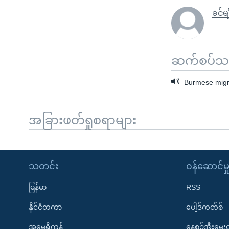
ခင်မ
ဆက်စပ်သတင
Burmese migr
အခြားဖတ်ရှုစရာများ
သတင်း
၀န်ဆောင်မှ
မြန်မာ
RSS
နိုင်ငံတကာ
ပေါ့ဒ်ကတ်စ်
အမေရိကန်
နေ့စဉ်အီးမေ