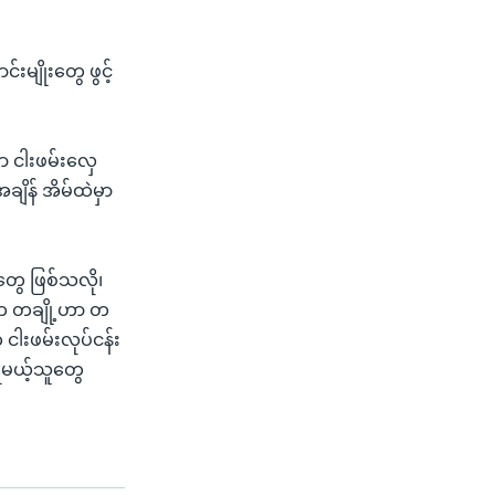
်းမျိုးတွေ ဖွင့်
ာ ငါးဖမ်းလှေ
ျိန် အိမ်ထဲမှာ
ွေ ဖြစ်သလို၊
က တချို့ဟာ တ
ငါးဖမ်းလုပ်ငန်း
ရမယ့်သူတွေ