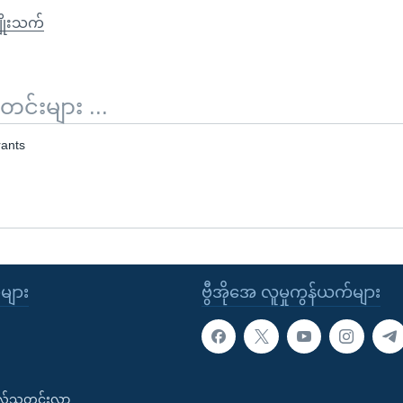
ျိုးသက်
်းများ ...
ants
ုများ
ဗွီအိုအေ လူမှုကွန်ယက်များ
းလ်သတင်းလွှာ