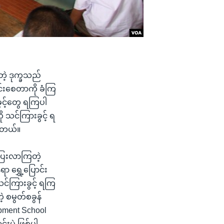
တဲ့ ဒုက္ခသည်
းစေတာကို ခံကြ
ွင့်တွေ ရကြပါ
 သင်ကြားခွင့် ရ
ပါတယ်။
်ပြေးလာကြတဲ့
 ရွှေ့ပြောင်း
င်ကြားခွင့် ရကြ
့ စမွတ်စခွန်
pment School
်းပဲ ဖြစ်ပါ