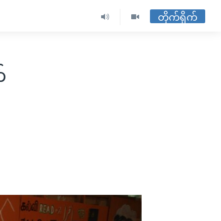
တိုက်ရိုက်
်