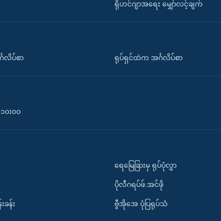
ရိုဟင်ဂျာအရေး မျှော်လင့်ချက်
်္ဂလိပ်စာ
ရုပ်ရှင်ထဲက အင်္ဂလိပ်စာ
၀-၁၀း၀၀
ရေမြေခြားမှ ရုပ်ပုံလွှာ
ပိုလီဂရပ်ဖ်.အင်ဖို
်းခန်း
ဗွီအိုအေ ပုံပြရုပ်သံ