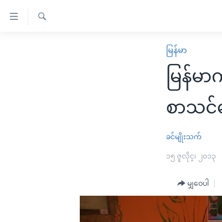
သုံး
ရ
ရှာဖွေ
လွယ်ကူ
မူလစာမျက်နှာ
မြန်မာ
ရ
စေ
မြန်မာ
လာ
မြန်မ
သည့်
ဒ်
ကမ္ဘာ့သတင်းများ
Link
ဗွီဒီယို
နိုင်ငံတကာ
စာသင်က
များ
သတင်းလွတ်လပ်ခွင့်
အမေရိကန်
ပင်မ
ရပ်ဝန်းတခု လမ်းတခု အလွန်
တရုတ်
ခင်မျိုးသက်
အကြောင်းအရာ
အင်္ဂလိပ်စာလေ့လာမယ်
အစ္စရေး-ပါလက်စတိုင်း
၁၅ ဇူလိုင္၊ ၂၀၁၃
သို့
အပတ်စဉ်ကဏ္ဍများ
အမေရိကန်သုံးအီဒီယံ
ကျော်
မျှဝေပါ
ကြည့်
ရေဒီယိုနှင့်ရုပ်သံ အချက်အလက်များ
မကြေးမုံရဲ့ အင်္ဂလိပ်စာ
ရေဒီယို
ရန်
ရေဒီယို/တီဗွီအစီအစဉ်
ရုပ်ရှင်ထဲက အင်္ဂလိပ်စာ
တီဗွီ
ပင်မ