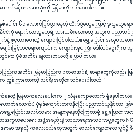
မှာ သင်ခန်းစာ အားလုံးကို မြန်မာလို သင်ပေးပါတယ်။
်း နှစ်ပေါင်း ၆၀ လောက်ဖြစ်ပွားနေတဲ့ တိုက်ပွဲတွေကြောင့် ဒုက္ခတွေရော
ိုင်းနိုင်ငံကို ရောက်လာသူတွေရဲ့ သားသမီးလေးတွေ အတွက် ပညာသင်ကြ
နဲ့ ဖွင့်ထားပေးတဲ့ ကျောင်းဖြစ်ပါတယ်။ ရွှေ့ပြောင်း အလုပ်သမားတ
ျင်းမြင့်တင်ရေးကျောင်းက ကျောင်းအုပ်ကြီး ဒေါ်တင်ဌေးရီ က သူတိ
်တွင်းက ပုံစံအတိုင်း ချထားတယ်လို့ ပြောပါတယ်။
မာပြည်ကအတိုင်း မြန်မာပြည်က ဖတ်စာအုပ်နဲ့၊ ဆရာတွေကိုလည်း မြ
ညွှန်ကြားထားတဲ့ သင်ရိုးအတိုင်း သင်ပေးပါတယ်။”
ှာရောက်နေတဲ့ မြန်မာကလေးပေါင်းက ၂ သိန်းကျော်လောက် ရှိနေပါတယ်
ောက်လောက်ပဲ ပုံမှန်ကျောင်းတက်နိုင်ပြီး ပညာသင်ယူနိုင်တာ ဖြ
်မာရွှေ့ပြောင်းအလုပ်သမား အများစုနေထိုင်ကြတာမို့ ရွှေ့ပြောင်း အ
ာအကွယ်ပေးရေး အဖွဲ့အစည်းနဲ့ ဘာသာရေးအသင်းအဖွဲ့တွေက NGO အ
ဒီနေရာမှာ အခုလို ကလေးငယ်တွေအတွက် စာသင်ကျောင်းလေးဖွင့်ဖို့ စီ