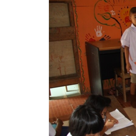
သုတပဒေသာ အင်္ဂလိပ်စာ
အ
ညွန်း
စာမျက်နှာ
သို့
ကျော်
ကြည့်
ရန်
ရှာဖွေ
ရန်
နေရာ
သို့
ကျော်
ရန်