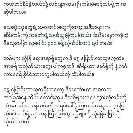
ကယ်တင်နိုင်ခဲ့တယ်လို့ လစ်ဗျားကမ်းရိုးတန်းစောင့်တပ်ဖွဲ့က က
ဆိုပါတယ်။
သေဆုံးသူတွေရဲ့ အလောင်းတွေကိုတော့ အနီးအနားက
ဆိပ်ကမ်းကို သင်္ဘောနဲ့ သယ်ယူခဲ့ကြပါတယ်။ ဒီတိမ်းမှောက်ခဲ့တဲ့
ဒီလှေပေါ်မှာ လူပေါင်း ၄၀၀ ခန့် လိုက်ပါလာပုံ ရပါတယ်။
လစ်ဗျား လုံခြုံရေးအရာရှိတွေက ဒီ ရွေ.ပြောင်းလာသူတွေထဲမှ
အာဖရိကတိုက်သားတွေ၊ ပါကစ္စတန်၊ ဆီရီးယာ၊ မော်ရိုကို နဲ့ ဘင်္ဂ
လားဒေ့ရှ် နိုင်ငံသားတွေပါတယ်လို့ ဆိုပါတယ်။
ရွေ.ပြောင်းလာသူတဦးကတော့ ဒီသင်္ဘောဟာ အစထဲက
အခြေအနေ သိပ်မကောင်းဘူး၊ ဒီလစ်ဗျားကနေ သွားတဲ့လမ်းကို
လဲ သေမင်းတမန်လမ်းလို့ အရင်ခေါ်ခဲ့ကြတယ်၊ အခုတော့ မြေ
ထဲပင်လယ်ရဲ့ သုသာန် ကြီး ဖြစ်သွားပြီဗျာလို့ သုံးနှုံးပြောဆို
လိုက်ပါတယ်။