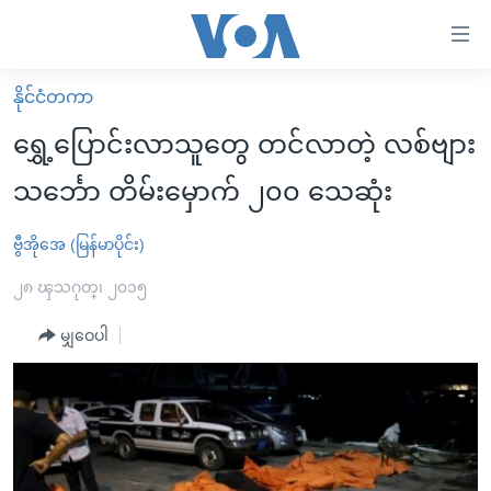
သုံး
ရ
လွယ်ကူ
နိုင်ငံတကာ
မူလစာမျက်နှာ
စေ
ရွှေ့ပြောင်းလာသူတွေ တင်လာတဲ့ လစ်ဗျား
မြန်မာ
သည့်
သင်္ဘော တိမ်းမှောက် ၂၀၀ သေဆုံး
ကမ္ဘာ့သတင်းများ
Link
ဗွီဒီယို
နိုင်ငံတကာ
ဗွီအိုအေ (မြန်မာပိုင်း)
များ
သတင်းလွတ်လပ်ခွင့်
အမေရိကန်
၂၈ ၾသဂုတ္၊ ၂၀၁၅
ပင်မ
ရပ်ဝန်းတခု လမ်းတခု အလွန်
တရုတ်
အကြောင်းအရာ
မျှဝေပါ
သို့
အင်္ဂလိပ်စာလေ့လာမယ်
အစ္စရေး-ပါလက်စတိုင်း
ကျော်
အပတ်စဉ်ကဏ္ဍများ
အမေရိကန်သုံးအီဒီယံ
ကြည့်
ရေဒီယိုနှင့်ရုပ်သံ အချက်အလက်များ
မကြေးမုံရဲ့ အင်္ဂလိပ်စာ
ရေဒီယို
ရန်
ပင်မ
ရေဒီယို/တီဗွီအစီအစဉ်
ရုပ်ရှင်ထဲက အင်္ဂလိပ်စာ
တီဗွီ