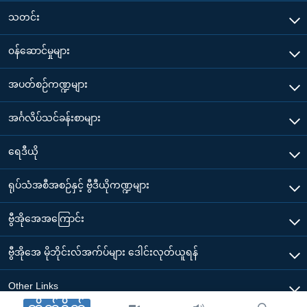
သတင်း
၀န်ဆောင်မှုများ
အပတ်စဉ်ကဏ္ဍများ
အင်္ဂလိပ်သင်ခန်းစာများ
ရေဒီယို
ရုပ်သံအစီအစဉ်နှင့် ဗွီဒီယိုကဏ္ဍများ
ဗွီအိုအေအကြောင်း
ဗွီအိုအေ မိုဘိုင်းလ်အက်ပ်များ ဒေါင်းလုတ်ယူရန်
Other Links