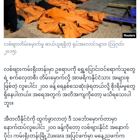
အ
သုတပဒေသာ အင်္ဂလိပ်စာ
ညွန်း
Learning English
စာမျက်နှာ
သို့
ဗွီအိုအေ လူမှုကွန်ယက်များ
ကျော်
ကြည့်
လစ်ဗျားတိမ်းမှောက်မှု ဆယ်ယူရရှိတဲ့ ရုပ်အလောင်းများ။ (သြဂုတ်၊
၂၀၁၅)
ရန်
ဘာသာစကားများ
ရှာဖွေ
လစ်ဗျားကမ်းရိုးတန်းမှာ ဥရောပကို ရွှေ့ပြောင်းဝင်ရောက်သူတွေ
ရန်
ရဲ့ စက်လှေတစီး တိမ်းမှောက်လို့ အာဖရိကနိုင်ငံသား အများစု
နေရာ
ဖြစ်တဲ့ လူပေါင်း ၂၀၀ ခန့် ရေနစ်သေဆုံးခဲ့ရတယ်လို့ စိုးရိမ်မှုတွေ
သို့
ရှိနေပါတယ်။ အရေအတွက် အတိအကျကိုတော့ မသိရသေးပါ
ကျော်
ဘူး။
ရန်
အီတလီနိုင်ငံကို ထွက်ခွာလာတဲ့ ဒီ သင်္ဘောမှောက်တာမှာ
နောက်ထပ်လူပေါင်း ၂၀၀ ခန့်ကိုတော့ လစ်ဗျားနိုင်ငံ အနောက်
ပိုင်း ကမ်းရိုးတန်းမြို့Zuwara အပြင်ဖက်မှာ မနေ့ညဖက်က