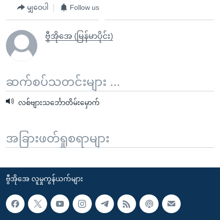
မျှဝေပါ
Follow us
ဗွီအိုအေ (မြန်မာပိုင်း)
ဆက်စပ်သတင်းများ ...
လစ်ဗျားသင်္ဘောတိမ်းမှောက်
အခြားဖတ်ရှုစရာများ
ဗွီအိုအေ လူမှုကွန်ယက်များ