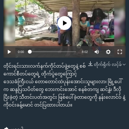
အ
သုတပဒေသာ အင်္ဂလိပ်စာ
ညွန်း
Learning English
စာမျက်နှာ
No media source currently available
သို့
ဗွီအိုအေ လူမှုကွန်ယက်များ
ကျော်
ကြည့်
ရန်
0:00
8:02
ဘာသာစကားများ
ရှာဖွေ
ရန်
တိုက်ရိုက် လင့်ခ်
တိုင်းရင်းသားလက်နက်ကိုင်တပ်ဖွဲ့တွေနဲ့ စစ်
နေရာ
ကောင်စီတပ်တွေရဲ့ တိုက်ပွဲတွေကြောင့်
သို့
ဒေသခံကြီးငယ် တောတောင်ထဲပုန်းအောင်းသူများလာ၊ မြို့ပေါ်
ကျော်
က ဆန္ဒပြသပိတ်တွေ ဘေးကင်းအောင် စနစ်တကျ ဆင်နွှဲ၊ ဒီလို
ရန်
ပြီးခဲ့တဲ့ သီတင်းပတ်အတွင်း ဖြစ်ပေါ်ခဲ့တာတွေကို နန်းလောင်ဝ် နဲ့
ကိုဝင်းခန့်မောင် တင်ပြထားပါတယ်။