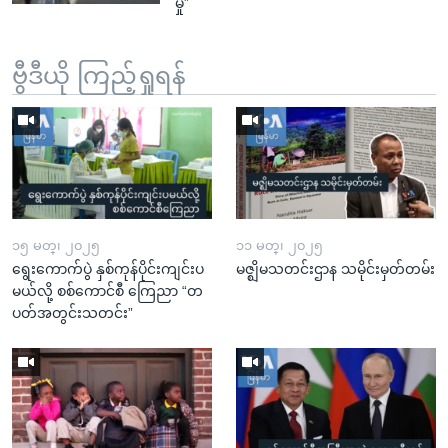
မှု”
ဗွီဒီယို ကြည့်ရှုရန်
၁၅ မတ္၊ ၂၀၂၅
၁၁ မတ္၊ ၂၀၂၅
ရွေးကောက်ပွဲ နှစ်ကုန်ပိုင်းကျင်းပ
မဇ္ဈိမသတင်းဌာန သမိုင်းမှတ်တမ်း
မယ်လို့ စစ်ကောင်စီ ကြေညာ “တ
ပတ်အတွင်းသတင်း”