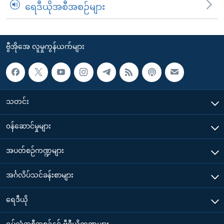
ရေဒီယိုအစီအစဉ်များ
ဗွီအိုအေ လူမှုကွန်ယက်များ
သတင်း
၀န်ဆောင်မှုများ
အပတ်စဉ်ကဏ္ဍများ
အင်္ဂလိပ်သင်ခန်းစာများ
ရေဒီယို
ရုပ်သံအစီအစဉ်နှင့် ဗွီဒီယိုကဏ္ဍများ