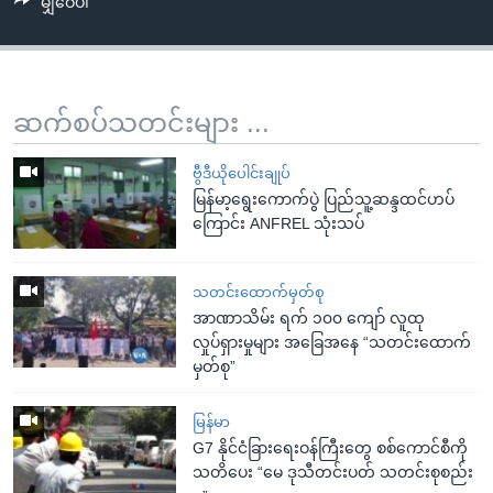
မျှဝေပါ
ဆက်စပ်သတင်းများ ...
ဗွီဒီယိုပေါင်းချုပ်
မြန်မာ့ရွေးကောက်ပွဲ ပြည်သူ့ဆန္ဒထင်ဟပ်
ကြောင်း ANFREL သုံးသပ်
သတင်းထောက်မှတ်စု
အာဏာသိမ်း ရက် ၁၀၀ ကျော် လူထု
လှုပ်ရှားမှုများ အခြေအနေ “သတင်းထောက်
မှတ်စု”
မြန်မာ
G7 နိုင်ငံခြားရေးဝန်ကြီးတွေ စစ်ကောင်စီကို
သတိပေး “မေ ဒုသီတင်းပတ် သတင်းစုစည်း