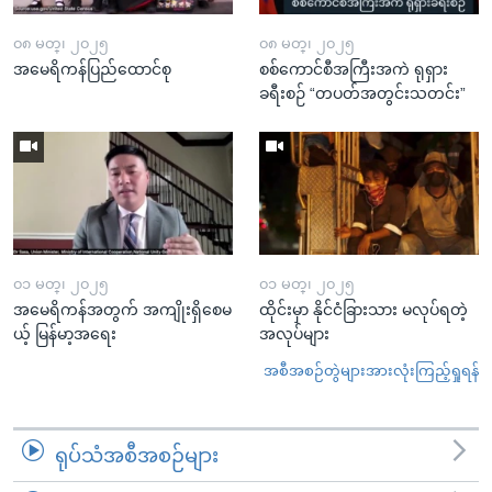
၀၈ မတ္၊ ၂၀၂၅
၀၈ မတ္၊ ၂၀၂၅
အမေရိကန်ပြည်ထောင်စု
စစ်ကောင်စီအကြီးအကဲ ရုရှား
ခရီးစဉ် “တပတ်အတွင်းသတင်း”
၀၁ မတ္၊ ၂၀၂၅
၀၁ မတ္၊ ၂၀၂၅
အမေရိကန်အတွက် အကျိုးရှိစေမ
ထိုင်းမှာ နိုင်ငံခြားသား မလုပ်ရတဲ့
ယ့် မြန်မာ့အရေး
အလုပ်များ
အစီအစဉ်တွဲများအားလုံးကြည့်ရှုရန်
ရုပ်သံအစီအစဉ်များ