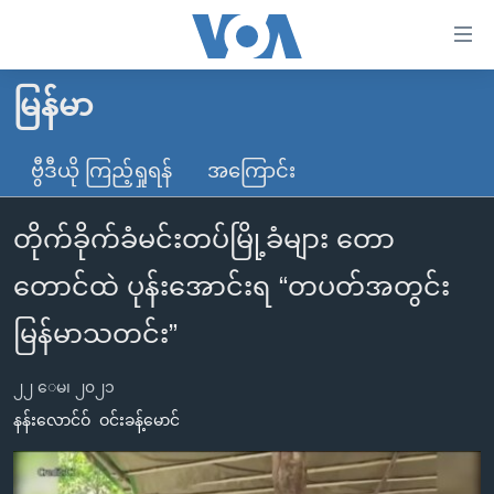
သုံး
ရ
လွယ်ကူ
မြန်မာ
မူလစာမျက်နှာ
စေ
မြန်မာ
ဗွီဒီယို ကြည့်ရှုရန်
အကြောင်း
သည့်
ကမ္ဘာ့သတင်းများ
Link
တိုက်ခိုက်ခံမင်းတပ်မြို့ခံများ တော
ဗွီဒီယို
နိုင်ငံတကာ
များ
သတင်းလွတ်လပ်ခွင့်
အမေရိကန်
တောင်ထဲ ပုန်းအောင်းရ “တပတ်အတွင်း
ပင်မ
ရပ်ဝန်းတခု လမ်းတခု အလွန်
တရုတ်
အကြောင်းအရာ
မြန်မာသတင်း”
သို့
အင်္ဂလိပ်စာလေ့လာမယ်
အစ္စရေး-ပါလက်စတိုင်း
ကျော်
၂၂ ေမ၊ ၂၀၂၁
အပတ်စဉ်ကဏ္ဍများ
အမေရိကန်သုံးအီဒီယံ
ကြည့်
နန်းလောင်ဝ်
ဝင်းခန့်မောင်
ရေဒီယိုနှင့်ရုပ်သံ အချက်အလက်များ
မကြေးမုံရဲ့ အင်္ဂလိပ်စာ
ရေဒီယို
ရန်
ပင်မ
ရေဒီယို/တီဗွီအစီအစဉ်
ရုပ်ရှင်ထဲက အင်္ဂလိပ်စာ
တီဗွီ