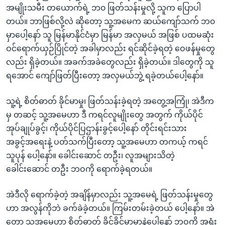
အမျိုးသမီး တယောက်ရဲ့ ဘ၀ ဖြတ်သန်းမှုလို့ သူက ပြောပါ
တယ်။ ဘာဖြစ်လို့လဲ ဆိုတော့ သူ့အမေက ဆယ်ကျော်သက် ဘ၀
မှာပေါ့နော် သူ မြန်မာနိုင်ငံမှာ မြန်မာ အလှမယ် အဖြစ် ပထမဆုံး
ဝင်ရောက်ယှဉ်ပြိုင်တဲ့ အခါမှာလည်း ရင်ဆိုင်ခဲ့ရတဲ့ ဝေဖန်မှုတွေ
လည်း ရှိခဲ့တယ်။ အခက်အခဲတွေလည်း ရှိခဲ့တယ်။ ဒါတွေကို သူ
ရအောင် ကျော်ဖြတ်ပြီးတော့ အလှမယ်ဘွဲ့ ရခဲ့တယ်ပေါ့နော်။
သူ့ရဲ့ စိတ်ဓာတ် ခိုင်မာမှု၊ ဖြတ်သန်းခဲ့ရတဲ့ အတွေ့အကြုံ၊ အဲဒီက
မှ တဆင့် သူ့အမေဟာ ဒီ ကရင်လူမျိုးတွေ အတွက် ကိုယ်ပိုင်
အုပ်ချုပ်ခွင့်၊ ကိုယ်ပိုင်ပြဌာန်းခွင့်ပေါ့နော် တိုင်းရင်းသား
အခွင့်အရေးနဲ့ ပတ်သက်ပြီးတော့ သူ့အမေဟာ တကယ့် ကရင်
သူပုန် ပေါ့နော်။ ခေါင်းဆောင် တဦး၊ လူအများသိတဲ့
ခေါင်းဆောင် တဦး ဘဝကို ရောက်ခဲ့ရတယ်။
အဲဒီလို ရောက်ခဲ့တဲ့ အချိန်မှာလည်း သူ့အမေရဲ့ ဖြတ်သန်းမှုတွေ
ဟာ အလွန်ကိုဘဲ ခက်ခဲခဲ့တယ်။ ကြမ်းတမ်းခဲ့တယ် ပေါ့နော်။ အဲ
တော့ သူ့အမေဟာ စိတ်ဓာတ် ခိုင်ခိုင်မာမာနဲ့ပေါ့နော် ဘဝကို အရှုံး