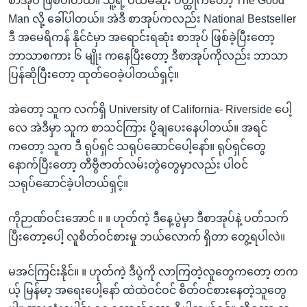
စာအုပ် ဖြစ်ပါတယ်။ သူ့ရဲ့ ပထမဆုံး ဝတ္ထုကတော့ The Good
Man လို့ ခေါ်ပါတယ်။ အဲဒီ စာအုပ်ကလည်း National Bestseller
ဒီ အမေရိကန် နိုင်ငံမှာ အရောင်းရဆုံး စာအုပ် ဖြစ်ခဲ့ပြီးတော့
ဘာသာစကား ၆ မျိုး ကနေပြီးတော့ ဒီစာအုပ်ကိုလည်း ဘာသာ
ပြန်ဆိုပြီးတော့ ထုတ်ဝေခဲ့ပါတယ်ရှင့်။
အဲတော့ သူက လက်ရှိ University of California- Riverside ပေါ့
လေ အဲဒီမှာ သူက စာသင်ကြား ပို့ချပေးနေပါတယ်။ အရင်
ကတော့ သူက ဒီ ရုပ်ရှင် သရုပ်ဆောင်ပေါ့နော်။ ရုပ်ရှင်တွေ
နောက်ပြီးတော့ တီဗွီဇာတ်လမ်းတွဲတွေမှာလည်း ပါဝင်
သရုပ်ဆောင်ခဲ့ပါတယ်ရှင့်။
ကိုဉာဏ်ဝင်းအောင် ။ ။ ဟုတ်ကဲ့ ဒီနေ့ပွဲမှာ ဒီစာအုပ်နဲ့ ပတ်သက်
ပြီးတော့ပေါ့ လူစိတ်ဝင်စားမှု ဘယ်လောက် ရှိတာ တွေ့ရပါလဲ။
မအင်ကြင်းနိုင်။ ။ ဟုတ်ကဲ့ ဒီပွဲကို လာကြတဲ့လူတွေကတော့ တက
ယ့် မြန်မာ့ အရေးပေါ့နော် ထဲထဲဝင်ဝင် စိတ်ဝင်စားနေတဲ့သူတွေ