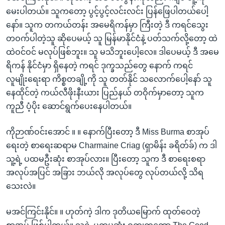
မေးပါတယ်။ သူကတော့ ပွင့်ပွင့်လင်းလင်း ပြန်ဖြေပါတယ်ပေါ့
နော်။ သူက တကယ်တန်း အမေရိကန်မှာ ကြီးတဲ့ ဒီ ကရင်သွေး
တဝက်ပါတဲ့သူ ဆိုပေမယ့် သူ မြန်မာနိုင်ငံနဲ့ ပတ်သက်လို့တော့ ထဲ
ထဲဝင်ဝင် မလုပ်ဖြစ်ဘူး။ သူ မသိဘူးပေါ့လေ။ ဒါပေမယ့် ဒီ အမေ
ရိကန် နိုင်ငံမှာ ရှိနေတဲ့ ကရင် ဒုက္ခသည်တွေ နောက် ကရင်
လူမျိုးရေးရာ ကိစ္စတချို့ကို သူ တတ်နိုင် သလောက်ပေါ့နော် သူ
နေထိုင်တဲ့ ကယ်လီဖိုးနီးယား ပြည်နယ် တဝိုက်မှာတော့ သူက
ကူညီ ပံ့ပိုး ဆောင်ရွက်ပေးနေပါတယ်။
ကိုဉာဏ်ဝင်းအောင် ။ ။ နောက်ပြီးတော့ ဒီ Miss Burma စာအုပ်
ရေးတဲ့ စာရေးဆရာမ Charmaine Criag (ရှာမိန်း ခရိတ်ခ်) က ဒါ
သူ့ရဲ့ ပထမဦးဆုံး စာအုပ်လား။ ပြီးတော့ သူက ဒီ စာရေးစရာ
အလုပ်အပြင် အခြား ဘယ်လို အလုပ်တွေ လုပ်တယ်လို့ သိရ
သေးလဲ။
မအင်ကြင်းနိုင်။ ။ ဟုတ်ကဲ့ ဒါက ဒုတိယမြောက် ထုတ်ဝေတဲ့