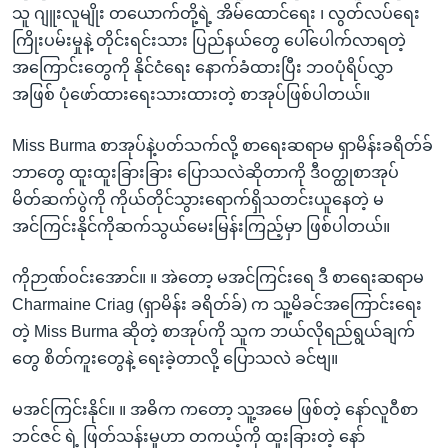
သူ ဂျူးလူမျိုး တယောက်တို့ရဲ့ အိမ်ထောင်ရေး ၊ လွတ်လပ်ရေး
ကြိုးပမ်းမှုနဲ့ တိုင်းရင်းသား ပြည်နယ်တွေ ပေါ်ပေါက်လာရတဲ့
အကြောင်းတွေကို နိုင်ငံရေး နောက်ခံထားပြီး ဘဝပုံရိပ်လွှာ
အဖြစ် ပုံဖော်ထားရေးသားထားတဲ့ စာအုပ်ဖြစ်ပါတယ်။
Miss Burma စာအုပ်နဲ့ပတ်သက်လို့ စာရေးဆရာမ ရှာမိန်းခရိတ်ခ်
ဘာတွေ ထူးထူးခြားခြား ပြောသလဲဆိုတာကို ဒီဝတ္ထုစာအုပ်
မိတ်ဆက်ပွဲကို ကိုယ်တိုင်သွားရောက်ရှိသတင်းယူနေတဲ့ မ
အင်ကြင်းနိုင်ကိုဆက်သွယ်မေးမြန်းကြည့်မှာ ဖြစ်ပါတယ်။
ကိုဉာဏ်ဝင်းအောင်။ ။ အဲတော့ မအင်ကြင်းရေ ဒီ စာရေးဆရာမ
Charmaine Criag (ရှာမိန်း ခရိတ်ခ်) က သူ့မိခင်အကြောင်းရေး
တဲ့ Miss Burma ဆိုတဲ့ စာအုပ်ကို သူက ဘယ်လိုရည်ရွယ်ချက်
တွေ စိတ်ကူးတွေနဲ့ ရေးခဲ့တာလို့ ပြောသလဲ ခင်ဗျ။
မအင်ကြင်းနိုင်။ ။ အဓိက ကတော့ သူ့အမေ ဖြစ်တဲ့ နော်လူဝီစာ
ဘင်ဇင် ရဲ့ ဖြတ်သန်းမှုဟာ တကယ့်ကို ထူးခြားတဲ့ နော်