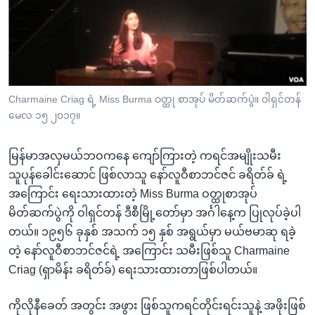
အ
သုတပဒေသာ အင်္ဂလိပ်စာ
ညွန်း
Learning English
စာမျက်နှာ
သို့
ဗွီအိုအေ လူမှုကွန်ယက်များ
ကျော်
ကြည့်
Charmaine Criag ရဲ့ Miss Burma ဝတ္ထု စာအုပ် မိတ်ဆက်ပွဲ။ ဝါရှင်တန်
မေလ ၁၅ ၂၀၁၇။
ရန်
ဘာသာစကားများ
ရှာဖွေ
မြန်မာအလှမယ်ဘဝကနေ ကျော်ကြားတဲ့ ကရင်အမျိုးသမီး
ရန်
သူပုန်ခေါင်းဆောင် ဖြစ်လာသူ နော်လူဝီစာဘင်ဇင် ခရိတ်ခ် ရဲ့
နေရာ
အကြောင်း ရေးသားထားတဲ့ Miss Burma ဝတ္ထုစာအုပ်
သို့
မိတ်ဆက်ပွဲကို ဝါရှင်တန် ဒီစီမြို့တော်မှာ အင်္ဂါနေ့က ပြုလုပ်ခဲ့ပါ
ကျော်
တယ်။ ၁၉၅၆ ခုနှစ် အသက် ၁၅ နှစ် အရွယ်မှာ မယ်ဗမာဆု ရခဲ့
ရန်
တဲ့ နော်လူဝီစာဘင်ဇင်ရဲ့ အကြောင်း သမီးဖြစ်သူ Charmaine
Criag (ရှာမိန်း ခရိတ်ခ်) ရေးသားထားတာဖြစ်ပါတယ်။
ကိုလိုနီခေတ် အတွင်း အဖွား ဖြစ်သူကရင်တိုင်းရင်းသူနဲ့ အဖိုးဖြစ်