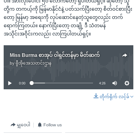
ပါ။ အားလုံးပေါင်း ၅၀ လောက်တော့ ရှိပါတယ်ရှင့်။ ဆိုတော့ သူ
တို့က တကယ့်ကို မြန်မာနိုင်ငံနဲ့ ပတ်သက်ပြီးတော့ စိတ်ဝင်စားပြီး
တော့ မြန်မာ့ အရေးကို လုပ်ဆောင်နေတဲ့သူတွေလည်း တက်
ရောက်ကြတယ်။ နောက်ပြီးတော့ တချို့ ဒီ သံတမန်
အသိုင်းအဝိုင်းကလည်း လာကြပါတယ်ရှင့်။
Miss Burma စာအုပ် ဝါရှင်တန်မှာ မိတ်ဆက်
by
ဗွီအိုအေသတင်းဌာန
No media source currently available
0:00
4:26
တိုက်ရိုက် လင့်ခ်
မျှဝေပါ
Follow us