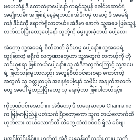
မပေးဘဲနဲ့ ဒီ တောထဲမှာပေါ့နော် ကရင်သူပုန် ခေါင်းဆောင်ရဲ့
အမျိုးသမီး အဖြစ်နဲ့ နေခဲ့ရတယ်။ အဲဒီကမှ တဆင့် ဒီ အမေရိ
ကန် နိုင်ငံကို ရောက်ရှိလာတယ်။ အဲဒီမှာ နောက် သူ့အဖေ ဖြစ်သူနဲ့
လက်ထပ်ပြီးတော့ပေါ့နော် သူတို့ကို မွေးဖွားခဲ့တယ် ပေါ့လေ။
အဲတော့ သူ့အမေရဲ့ စိတ်ဓာတ် ခိုင်မာမှု ပေါ့နော်။ သူ့အမေရဲ့
ထူးခြားတဲ့ စရိုက် လက္ခဏာတွေဟာ သူ့အတွက် တကယ့်ကို ဟို
သင်ယူစရာ ဖြစ်တယ်ပေါ့နော်။ သူ အဲဒီအတွက်ကြောင့် သူ့အမေ
ရဲ့ ဖြတ်သန်းမှုဟာလည်း အလွန်စိတ်ဝင်စားစရာ ကောင်းတဲ့
အတွက် သူ ဝတ္ထုတပုဒ် အနေနဲ့ပေါ့နော် သမိုင်း အချက်အလက်
တွေ အပေါ် မူတည်ပြီးတော့ သူ ရေးခဲ့တာ ဖြစ်ပါတယ်ရှင့်။
ကိုဉာဏ်ဝင်းအောင် ။ ။ အဲဒီတော့ ဒီ စာရေးဆရာမ Charmaine
က မြန်မာပြည်နဲ့ ပတ်သက်ပြီးတော့ကော သူက ဘယ်လောက်ထိ
ဟုတ်လား ဘယ်လောက်ထိ ထိတွေ့ ထဲထဲဝင်ဝင် ရှိလဲ ခင်ဗျ။
မအင်ကြင်းနိုင်။ ။ ဟုတ်ကဲ့ အဲဒီ မေးခွန်းကိုလည်း ကျမ သူ့ကို