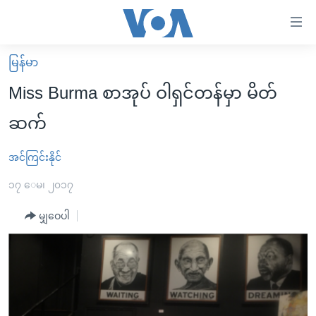
သုံး
ရ
လွယ်ကူ
မြန်မာ
မူလစာမျက်နှာ
စေ
Miss Burma စာအုပ် ဝါရှင်တန်မှာ မိတ်
မြန်မာ
သည့်
ဆက်
ကမ္ဘာ့သတင်းများ
Link
ဗွီဒီယို
နိုင်ငံတကာ
အင်ကြင်းနိုင်
များ
သတင်းလွတ်လပ်ခွင့်
အမေရိကန်
၁၇ ေမ၊ ၂၀၁၇
ပင်မ
ရပ်ဝန်းတခု လမ်းတခု အလွန်
တရုတ်
အကြောင်းအရာ
မျှဝေပါ
သို့
အင်္ဂလိပ်စာလေ့လာမယ်
အစ္စရေး-ပါလက်စတိုင်း
ကျော်
အပတ်စဉ်ကဏ္ဍများ
အမေရိကန်သုံးအီဒီယံ
ကြည့်
ရေဒီယိုနှင့်ရုပ်သံ အချက်အလက်များ
မကြေးမုံရဲ့ အင်္ဂလိပ်စာ
ရေဒီယို
ရန်
ပင်မ
ရေဒီယို/တီဗွီအစီအစဉ်
ရုပ်ရှင်ထဲက အင်္ဂလိပ်စာ
တီဗွီ