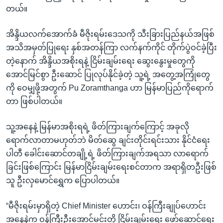
တယ်။
အိန္ဒိယလက်အောက်ခံ မီဇိုးရမ်းဒေသကို သီးခြားပြည်နယ်အဖြစ်
အသိအမှတ်ပြုရေး နှစ်အတန်ကြာ လက်နက်ကိုင် တိုက်ပွဲဝင်ခဲ့ပြီး
တဲ့နောက် အိန္ဒိယအစိုးရနဲ့ ငြိမ်းချမ်းရေး ဆွေးနွေးမှုတွေကို
အောင်မြင်စွာ ဦးဆောင် ပြုလုပ်နိုင်ခဲ့တဲ့ သူ့ရဲ့ အတွေ့အကြုံတွေ
ကို ဝေမျှဖို့အတွက် Pu Zoramthanga ဟာ မြန်မာပြည်ကိုရောက်
တာ ဖြစ်ပါတယ်။
သူ့အနေနဲ့ မြန်မာအစိုးရရဲ့ ဖိတ်ကြားချက်ကြောင့် အခုလို
ရောက်လာတာမဟုတ်ဘဲ မိတ်ဆွေ ချင်းတိုင်းရင်းသား နိုင်ငံရေး
ပါတီ ခေါင်းဆောင်တချို့ရဲ့ ဖိတ်ကြားချက်အရသာ လာရောက်
ခြင်းဖြစ်ကြောင်း မြန်မာငြိမ်းချမ်းရေးစင်တာက အရာရှိတဦးဖြစ်
သူ ဦးလှမောင်ရွှေက ပြောပါတယ်။
“မီဇိုးရမ်းမှာရှိတဲ့ Chief Minister ဟောင်း၊ ဝန်ကြီးချုပ်ဟောင်း
အနေနဲ့က ဝန်ကြီးဦးအောင်မင်းတို့ ငြိမ်းချမ်းရေး ဖော်ဆောင်ရေး