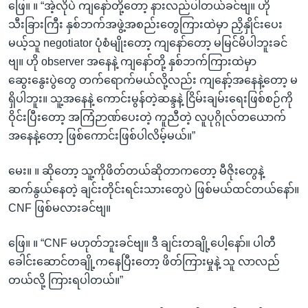
ဖြေ။ ။ “အဲ့လိုပဲ ကျနော်တို့တော့ နားလည်ပါတယ်ခင်ဗျ။ ဟို
သီးခြားကြီး နှစ်ဘက်အဖွဲ့အစည်းတွေကြားထဲမှာ ညှိနှိုင်းပေး
မယ့်သူ negotiator ပုံစံမျိုးတော့ ကျနော်တော့ မမြင်မိပါဘူးခင်
ဗျ။ ဟို observer အနေနဲ့ ကျနော်တို့ နှစ်ဘက်ကြားထဲမှာ
ဆွေးနွေးပွဲတွေ တက်ရောက်မယ်လို့လည်း ကျနော့်အနေနဲ့တော့ မ
ရှိပါဘူး။ သူ့အနေနဲ့ ကောင်းမွန်တဲ့ဆန္ဒနဲ့ ငြိမ်းချမ်းရေးဖြစ်စဉ်ကို
ဝိုင်းပြီးတော့ အကြံဉာဏ်ပေးတဲ့ ကူညီတဲ့ လူပုဂ္ဂိုလ်တယောက်
အနေနဲ့တော့ ဖြစ်ကောင်းဖြစ်ပါလိမ့်မယ်။”
မေး။ ။ ဆိုတော့ သူ့ကိုဖိတ်တယ်ဆိုတာကတော့ မီဇိုးတွေနဲ့
ဆက်နွယ်နေတဲ့ ချင်းတိုင်းရင်းသားတွေပဲ ဖြစ်မယ်ထင်တယ်နော်။
CNF ဖြစ်မလားခင်ဗျ။
ဖြေ။ ။ “CNF မဟုတ်ဘူးခင်ဗျ။ ဒီ ချင်းတချို့ပေါ့နော်။ ပါတီ
ခေါင်းဆောင်တချို့ကနေပြီးတော့ ဖိတ်ကြားမှုနဲ့ သူ လာလည်
တယ်လို့ ကြားရပါတယ်။”