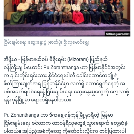
အ
သုတပဒေသာ အင်္ဂလိပ်စာ
ညွန်း
Learning English
စာမျက်နှာ
သို့
ဗွီအိုအေ လူမှုကွန်ယက်များ
ကျော်
ကြည့်
ငြိမ်းချမ်းရေး ဆွေးနွေးပွဲ (ဓာတ်ပုံ၊ ဦးလှမောင်ရွှေ)
ရန်
ဘာသာစကားများ
ရှာဖွေ
အိန္ဒိယ - မြန်မာနယ်စပ် မီဇိုးရမ်း (Mizoram) ပြည်နယ်
ရန်
ဝန်ကြီးချုပ်ဟောင်း Pu Zoramthanga ဟာ မြန်မာနိုင်ငံအတွင်း
နေရာ
က ချင်းတိုင်းရင်းသား နိုင်ငံရေးပါတီ ခေါင်းဆောင်တချို့ရဲ့
သို့
ဖိတ်ကြားချက်အရ မြန်မာနိုင်ငံမှာ လက်ရှိ ဆောင်ရွက်နေတဲ့ အ
ကျော်
ပစ်အခတ်ရပ်စဲရေးနဲ့ ငြိမ်းချမ်းရေး ဆွေးနွေးမှုတွေကို လေ့လာဖို့
ရန်
ရန်ကုန်မြို့မှာ ရောက်ရှိနေပါတယ်။
Pu Zoramthanga ဟာ ဒီကနေ့ ရန်ကုန်မြို့မှာရှိတဲ့ မြန်မာ
ငြိမ်းချမ်းရေး စင်တာက တာဝန်ရှိသူတွေနဲ့ သွားရောက် တွေ့ဆုံခဲ့
ပါတယ်။ အပြည့်အစုံကိုတော့ ကိုဇော်ဝင်းလှိုင်က တင်ပြထားပါ