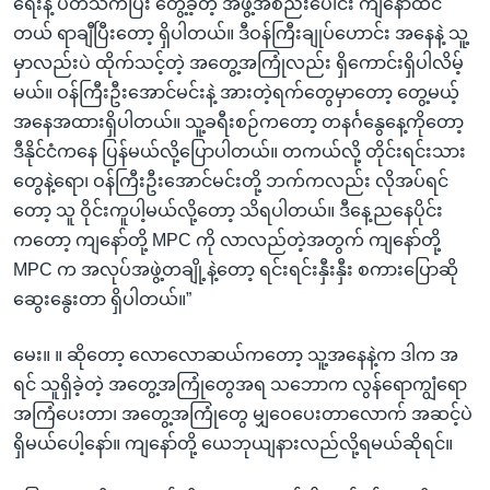
ရေးနဲ့ ပတ်သက်ပြီး တွေ့ခဲ့တဲ့ အဖွဲ့အစည်းပေါင်း ကျနော်ထင်
တယ် ရာချီပြီးတော့ ရှိပါတယ်။ ဒီဝန်ကြီးချုပ်ဟောင်း အနေနဲ့ သူ့
မှာလည်းပဲ ထိုက်သင့်တဲ့ အတွေ့အကြုံလည်း ရှိကောင်းရှိပါလိမ့်
မယ်။ ဝန်ကြီးဦးအောင်မင်းနဲ့ အားတဲ့ရက်တွေမှာတော့ တွေ့မယ့်
အနေအထားရှိပါတယ်။ သူ့ခရီးစဉ်ကတော့ တနင်္ဂနွေနေ့ကိုတော့
ဒီနိုင်ငံကနေ ပြန်မယ်လို့ပြောပါတယ်။ တကယ်လို့ တိုင်းရင်းသား
တွေနဲ့ရော၊ ဝန်ကြီးဦးအောင်မင်းတို့ ဘက်ကလည်း လိုအပ်ရင်
တော့ သူ ဝိုင်းကူပါ့မယ်လို့တော့ သိရပါတယ်။ ဒီနေ့ညနေပိုင်း
ကတော့ ကျနော်တို့ MPC ကို လာလည်တဲ့အတွက် ကျနော်တို့
MPC က အလုပ်အဖွဲ့တချို့နဲ့တော့ ရင်းရင်းနှီးနှီး စကားပြောဆို
ဆွေးနွေးတာ ရှိပါတယ်။”
မေး။ ။ ဆိုတော့ လောလောဆယ်ကတော့ သူ့အနေနဲ့က ဒါက အ
ရင် သူရှိခဲ့တဲ့ အတွေ့အကြုံတွေအရ သဘောက လွန်ရောကျွံရော
အကြံပေးတာ၊ အတွေ့အကြုံတွေ မျှဝေပေးတာလောက် အဆင့်ပဲ
ရှိမယ်ပေါ့နော်။ ကျနော်တို့ ယေဘုယျနားလည်လို့ရမယ်ဆိုရင်။