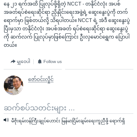
နေ ၂၁ ရက်အထိ ပြုလုပ်ဖို့ရှိတဲ့ NCCT - တနိုင်ငံလုံး အပစ်
အခတ်ရပ်စဲရေးဆိုင်ရာ ညှိနှိုင်းရေးအဖွဲ့ရဲ့ ဆွေးနွေးပွဲကို တက်
ရောက်မှာ ဖြစ်တယ်လို့ သိရပါတယ်။ NCCT ရဲ့ အဲဒီ ဆွေးနွေးပွဲ
ပြီးမှသာ တနိုင်ငံလုံး အပစ်အခတ် ရပ်စဲရေးဆိုင်ရာ ဆွေးနွေးပွဲ
ကို ဆက်လက် ပြုလုပ်မှာဖြစ်ကြောင်း ဦးလှမောင်ရွှေက ပြောပါ
တယ်။
မျှဝေပါ
Follow us
ဇော်ဝင်းလှိုင်
ဆက်စပ်သတင်းများ ...
မီဇိုးရမ်းဝန်ကြီးချုပ်ဟောင်း မြန်မာငြိမ်းချမ်းရေးကူညီဖို့ ရောက်ရှိ