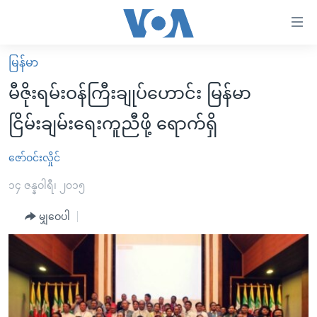
သုံး
ရ
လွယ်ကူ
မြန်မာ
မူလစာမျက်နှာ
စေ
မီဇိုးရမ်းဝန်ကြီးချုပ်ဟောင်း မြန်မာ
မြန်မာ
သည့်
ငြိမ်းချမ်းရေးကူညီဖို့ ရောက်ရှိ
ကမ္ဘာ့သတင်းများ
Link
ဗွီဒီယို
နိုင်ငံတကာ
ဇော်ဝင်းလှိုင်
များ
သတင်းလွတ်လပ်ခွင့်
အမေရိကန်
၁၄ ဇန္နဝါရီ၊ ၂၀၁၅
ပင်မ
ရပ်ဝန်းတခု လမ်းတခု အလွန်
တရုတ်
အကြောင်းအရာ
မျှဝေပါ
သို့
အင်္ဂလိပ်စာလေ့လာမယ်
အစ္စရေး-ပါလက်စတိုင်း
ကျော်
အပတ်စဉ်ကဏ္ဍများ
အမေရိကန်သုံးအီဒီယံ
ကြည့်
ရေဒီယိုနှင့်ရုပ်သံ အချက်အလက်များ
မကြေးမုံရဲ့ အင်္ဂလိပ်စာ
ရေဒီယို
ရန်
ပင်မ
ရေဒီယို/တီဗွီအစီအစဉ်
ရုပ်ရှင်ထဲက အင်္ဂလိပ်စာ
တီဗွီ