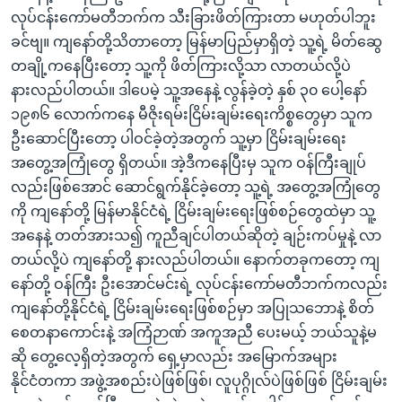
လုပ်ငန်းကော်မတီဘက်က သီးခြားဖိတ်ကြားတာ မဟုတ်ပါဘူး
ခင်ဗျ။ ကျနော်တို့သိတာတော့ မြန်မာပြည်မှာရှိတဲ့ သူ့ရဲ့ မိတ်ဆွေ
တချို့ကနေပြီးတော့ သူ့ကို ဖိတ်ကြားလို့သာ လာတယ်လို့ပဲ
နားလည်ပါတယ်။ ဒါပေမဲ့ သူ့အနေနဲ့ လွန်ခဲ့တဲ့ နှစ် ၃၀ ပေါ့နော်
၁၉၈၆ လောက်ကနေ မီဇိုးရမ်းငြိမ်းချမ်းရေးကိစ္စတွေမှာ သူက
ဦးဆောင်ပြီးတော့ ပါဝင်ခဲ့တဲ့အတွက် သူ့မှာ ငြိမ်းချမ်းရေး
အတွေ့အကြုံတွေ ရှိတယ်။ အဲ့ဒီကနေပြီးမှ သူက ဝန်ကြီးချုပ်
လည်းဖြစ်အောင် ဆောင်ရွက်နိုင်ခဲ့တော့ သူ့ရဲ့ အတွေ့အကြုံတွေ
ကို ကျနော်တို့ မြန်မာနိုင်ငံရဲ့ ငြိမ်းချမ်းရေးဖြစ်စဉ်တွေထဲမှာ သူ့
အနေနဲ့ တတ်အားသ၍ ကူညီချင်ပါတယ်ဆိုတဲ့ ချဉ်းကပ်မှုနဲ့ လာ
တယ်လို့ပဲ ကျနော်တို့ နားလည်ပါတယ်။ နောက်တခုကတော့ ကျ
နော်တို့ ဝန်ကြီး ဦးအောင်မင်းရဲ့ လုပ်ငန်းကော်မတီဘက်ကလည်း
ကျနော်တို့နိုင်ငံရဲ့ ငြိမ်းချမ်းရေးဖြစ်စဉ်မှာ အပြုသဘောနဲ့ စိတ်
စေတနာကောင်းနဲ့ အကြံဉာဏ် အကူအညီ ပေးမယ့် ဘယ်သူနဲ့မ
ဆို တွေ့လေ့ရှိတဲ့အတွက် ရှေ့မှာလည်း အမြောက်အများ
နိုင်ငံတကာ အဖွဲ့အစည်းပဲဖြစ်ဖြစ်၊ လူပုဂ္ဂိုလ်ပဲဖြစ်ဖြစ် ငြိမ်းချမ်း