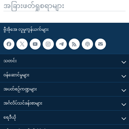
အခြားဖတ်ရှုစရာများ
ဗွီအိုအေ လူမှုကွန်ယက်များ
သတင်း
၀န်ဆောင်မှုများ
အပတ်စဉ်ကဏ္ဍများ
အင်္ဂလိပ်သင်ခန်းစာများ
ရေဒီယို