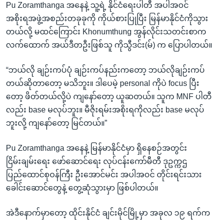
Pu Zoramthanga အနေနဲ့ သူ့ရဲ့ နိုင်ငံရေးပါတီ အပါအဝင်
အစိုးရအဖွဲ့အစည်းတခုခုကို ကိုယ်စားပြုပြီး မြန်မာနိုင်ငံကိုသွား
တယ်လို့ မထင်ကြောင်း Khonumthung အွန်လိုင်းသတင်းစာက
လက်ထောက် အယ်ဒီတဦးဖြစ်သူ ကိုသွီဒင်း(မ်) က ပြောပါတယ်။
“ဘယ်လို ချဉ်းကပ်ပုံ ချဉ်းကပ်နည်းကတော့ ဘယ်လိုချဉ်းကပ်
တယ်ဆိုတာတော့ မသိဘူး။ ဒါပေမဲ့ personal ကိုပဲ focus ပြီး
တော့ ဖိတ်တယ်လို့ပဲ ကျနော်တော့ ယူဆတယ်။ သူက MNF ပါတီ
လည်း base မလုပ်ဘူး။ မီဇိုးရမ်းအစိုးရကိုလည်း base မလုပ်
ဘူးလို့ ကျနော်တော့ မြင်တယ်။”
Pu Zoramthanga အနေနဲ့ မြန်မာနိုင်ငံမှာ ရှိနေစဉ်အတွင်း
ငြိမ်းချမ်းရေး ဖော်ဆောင်ရေး လုပ်ငန်းကော်မီတီ ဒုဥက္ကဌ
ပြည်ထောင်စုဝန်ကြီး ဦးအောင်မင်း အပါအဝင် တိုင်းရင်းသား
ခေါင်းဆောင်တွေနဲ့ တွေ့ဆုံသွားမှာ ဖြစ်ပါတယ်။
အဲဒီနောက်မှာတော့ ထိုင်းနိုင်ငံ ချင်းမိုင်မြို့မှာ အခုလ ၁၉ ရက်က