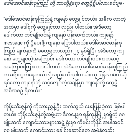
ဒေါ်အောင်ဆန်းစုကြည် တို့ ဘာတို့နဲ့ရော တွေ့ဖို့ရှိပါလားခင်ဗျ။ -
“ဒေါ်အောင်ဆန်းစုကြည်နဲ့ ကျနော် တွေ့ချင်တယ်။ အဓိက လာတဲ့
အထဲမှာ ဒေါ်စုကို တွေ့ချင်တာ လည်း ပါတယ်။ အဲဒီတော့
ဒေါက်တာ တင်မျိုးဝင်းနဲ့ ကျနော် ဖုန်းဆက်တယ်။ ကျနော့်
message ကို ပို့ပေးဖို့ ကျနော် ပြောပါတယ်။ ဒေါ်အောင်ဆန်းစု
ကြည် မျက်နှာကို မတွေ့ရတာလည်း ၂၄ နှစ်ရှိပြီ။ အဲဒီတော့ ကျ
နော် တွေ့ချင်တဲ့အကြောင်း ဒေါက်တာ တင်မျိုးဝင်းကတဆင့်
အကြောင်းကြား ထားပါတယ်။ အဲဒီတော့ ဒေါ်အောင်ဆန်းစုကြည်
က ခရီးထွက်နေတယ် လို့လည်း သိရပါတယ်။ သူ ပြန်လာမယ်ဆို
ရင်တော့ ကျနော်တို့ သင့်လျော်တဲ့အချိန်မှာ ကျနော်တို့ တွေ့ဖို့
အစီအစဉ် ရှိတယ်။”
ကိုမိုးသီးဇွန်ကို ကိုသားညွှန့်ဦး ဆက်သွယ် မေးမြန်းခဲ့တာ ဖြစ်ပါ
တယ်။ ကိုမိုးသီးဇွန်တို့အဖွဲ့ဟာ ဒီကနေ့မှာ ရန်ကုန်မြို့မှာရှိတဲ့ ၈၈
မျိုးဆက် ကျောင်းသားများအဖွဲ့ ရုံးမှာ ကိုမင်းကိုနိုင် အပါအဝင်
၈၈ မျိုးဆက် ကျောင်းသား ခေါင်းဆောင်တွေ အဖွဲ့နဲ့လည်း