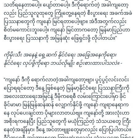
သတိရနေတာပေါ့။ ပျော်တာပေါ့။ ဒီကိုရောက်တဲ့ အခါကျတော့
လည်း ပြည်သူလူထုတွေ ကြုံတွေ့နေရတဲ့ စီးပွားရေး အခက်အခဲ
ပြဿနာတွေကို ကျနော် မြင်ရတာပေါ့ဗျာ။ အဲဒီအတွက်လည်း
စိတ်မကောင်းဘူးပေါ့။ ကျနော် မြင်တာကတော့ မြန်မာပြည်ဟာ
စီးပွားရေး ပြဿနာကို အမြန်ဆုံး ဖြေရှင်းဖို့ လိုပါတယ်။”
ကိုမိုးသီး အနေနဲ့ ရှေ့ဆက် နိုင်ငံရေး အခြေအနေကိုရော၊
နိုင်ငံရေး လုပ်ဖို့ကိုရော ဘယ်လိုမျိုး စဉ်းစားထားပါသလဲ။ -
“ကျနော် ဒီကို ရောက်လာတဲ့အခါကျတော့ဗျာ၊ ပွင့်ပွင့်လင်းလင်း
ပြောရရင်တော့ ဒီနေ့ ဖြစ်နေတဲ့ မြန်မာ့နိုင်ငံရေး ပြဿနာကြီးကို
အလေးထားရေးအမြင်နဲ့ ဒီမိုကရေစီ လမ်းကြောင်းပေါ်မှာ ခိုင်
ခိုင်မာမာ မြန်မြန်ဆန်ဆန် လျှောက်နိုင်ဖို့ ကျနော် ကျရာနေရာက
နေ လုပ်ပေးချင်တာ ပိုများလာတယ်ဗျ။ ကျနော်တို့ အားလုံးဟာ
အစိုးရကနေပြီး ပြည်သူတွေကို မယုံကြည်တဲ့ သံသယတွေ ကြီး
နေတဲ့အချိန်မှာ၊ ဒီနေ့ အင်တာဗျူးတွေမှာလည်း ပြောပြပါတယ်။
ဒီမိုကရေစီ အင်အားစုတွေ ကြားထဲမှာလည်း သံသယတွေ ဖြစ်နေ