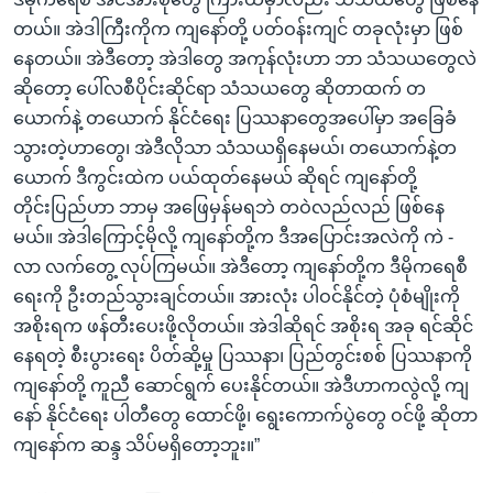
တယ်။ အဲဒါကြီးကိုက ကျနော်တို့ ပတ်ဝန်းကျင် တခုလုံးမှာ ဖြစ်
နေတယ်။ အဲဒီတော့ အဲဒါတွေ အကုန်လုံးဟာ ဘာ သံသယတွေလဲ
ဆိုတော့ ပေါ်လစီပိုင်းဆိုင်ရာ သံသယတွေ ဆိုတာထက် တ
ယောက်နဲ့ တယောက် နိုင်ငံရေး ပြဿနာတွေအပေါ်မှာ အခြေခံ
သွားတဲ့ဟာတွေ၊ အဲဒီလိုသာ သံသယရှိနေမယ်၊ တယောက်နဲ့တ
ယောက် ဒီကွင်းထဲက ပယ်ထုတ်နေမယ် ဆိုရင် ကျနော်တို့
တိုင်းပြည်ဟာ ဘာမှ အဖြေမှန်မရဘဲ တဝဲလည်လည် ဖြစ်နေ
မယ်။ အဲဒါကြောင့်မိုလို့ ကျနော်တို့က ဒီအပြောင်းအလဲကို ကဲ -
လာ လက်တွေ့ လုပ်ကြမယ်။ အဲဒီတော့ ကျနော်တို့က ဒီမိုကရေစီ
ရေးကို ဦးတည်သွားချင်တယ်။ အားလုံး ပါဝင်နိုင်တဲ့ ပုံစံမျိုးကို
အစိုးရက ဖန်တီးပေးဖို့လိုတယ်။ အဲဒါဆိုရင် အစိုးရ အခု ရင်ဆိုင်
နေရတဲ့ စီးပွားရေး ပိတ်ဆို့မှု ပြဿနာ၊ ပြည်တွင်းစစ် ပြဿနာကို
ကျနော်တို့ ကူညီ ဆောင်ရွက် ပေးနိုင်တယ်။ အဲဒီဟာကလွဲလို့ ကျ
နော် နိုင်ငံရေး ပါတီတွေ ထောင်ဖို့၊ ရွေးကောက်ပွဲတွေ ဝင်ဖို့ ဆိုတာ
ကျနော်က ဆန္ဒ သိပ်မရှိတော့ဘူး။”