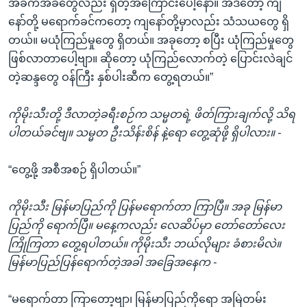
အခက်အခဲတွေလည်း ရှိတဲ့အကြောင်းပေါ့နော်။ အဲဒီတော့ ကျ
နော်တို့ မရောက်ခင်ကတော့ ကျနော်တို့မှာလည်း သံသယတွေ ရှိ
တယ်။ မယုံကြည်မှုတွေ ရှိတယ်။ အခုတော့ စပြီး ယုံကြည်မှုတွေ
ဖြစ်လာတာပေါ့ဗျာ။ ဆိုတော့ ယုံကြည်လောက်တဲ့ ပြောင်းလဲချင်
တဲ့ဆန္ဒတွေ ဝန်ကြီး နှစ်ပါးဆီက တွေ့ရတယ်။”
ကိုမိုးသီးတို့ ဒီလာတဲ့ခရီးစဉ်က သမ္မတရဲ့ ဖိတ်ကြားချက်လို့ သိရ
ပါတယ်ခင်ဗျ။ သမ္မတ ဦးသိန်းစိန် နဲ့ရော တွေ့ဆုံဖို့ ရှိပါလား။ -
“တွေ့ဖို့ အစီအစဉ် ရှိပါတယ်။”
ကိုမိုးသီး မြန်မာပြည်ကို ပြန်မရောက်တာ ကြာပြီ။ အခု မြန်မာ
ပြည်ကို ရောက်ပြီ။ မနေ့ကလည်း လေဆိပ်မှာ တော်တော်လေး
ကြိုကြတာ တွေ့ရပါတယ်။ ကိုမိုးသီး ဘယ်လိုများ ခံစားမိလဲ။
မြန်မာပြည်ပြန်ရောက်တဲ့အခါ အခြေအနေက -
“မရောက်တာ ကြာတော့ဗျာ၊ မြန်မာပြည်ကိုရော အမြဲတမ်း