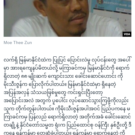
အ
သုတပဒေသာ အင်္ဂလိပ်စာ
ညွန်း
Learning English
စာမျက်နှာ
သို့
ဗွီအိုအေ လူမှုကွန်ယက်များ
ကျော်
ကြည့်
Moe Thee Zun
ရန်
ဘာသာစကားများ
ရှာဖွေ
လက်ရှိ မြန်မာနိုင်ငံထဲက ပြုပြင် ပြောင်းလဲမှု လုပ်ငန်းတွေ အပေါ်
ရန်
မှာ အားရကျေနပ်မိတယ်လို့ မကြာခင်ကမှ မြန်မာနိုင်ငံကို ရောက်
နေရာ
ရှိလာတဲ့ ၈၈ မျိုးဆက် ကျောင်းသား ခေါင်းဆောင်ဟောင်း ကို
သို့
မိုးသီးဇွန်က ပြောလိုက်ပါတယ်။ မြန်မာနိုင်ငံထဲမှာ ရှိနေတဲ့
ကျော်
အပြန်အလှန် သံသယဖြစ်မှုတွေ ကင်းရှင်းပြီးတော့
ရန်
အပြောင်းအလဲ အတွက် ပူပေါင်း လုပ်ဆောင်သွားကြဖို့ကိုလည်း
သူက တိုက်တွန်းပါတယ်။ ကိုမိုးသီးဇွန်အပါအဝင် ပြည်ပကနေ မ
ကြာခင်ကမှ ပြန်လည် ရောက်ရှိလာတဲ့ အတိုက်အခံ ခေါင်းဆောင်
တချို့နဲ့ နိုင်ငံတော်သမ္မတ ရုံးက ပြည်ထောင်စု ဝန်ကြီး နှစ်ဦးတို့ ဒီ
ကနေ့ ရန်ကုန်မှာ တွေ့ဆုံခဲ့ပါတယ်။ ရန်ကုန်မှာ ရောက်နေတဲ့ ကို