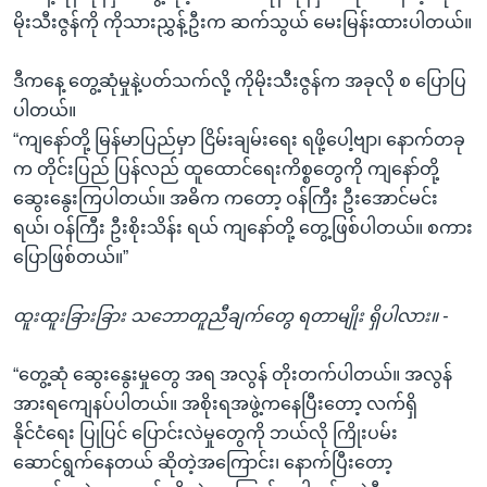
မိုးသီးဇွန်ကို ကိုသားညွှန့်ဦးက ဆက်သွယ် မေးမြန်းထားပါတယ်။
ဒီကနေ့ တွေ့ဆုံမှုနဲ့ပတ်သက်လို့ ကိုမိုးသီးဇွန်က အခုလို စ ပြောပြ
ပါတယ်။
“ကျနော်တို့ မြန်မာပြည်မှာ ငြိမ်းချမ်းရေး ရဖို့ပေါ့ဗျာ၊ နောက်တခု
က တိုင်းပြည် ပြန်လည် ထူထောင်ရေးကိစ္စတွေကို ကျနော်တို့
ဆွေးနွေးကြပါတယ်။ အဓိက ကတော့ ဝန်ကြီး ဦးအောင်မင်း
ရယ်၊ ဝန်ကြီး ဦးစိုးသိန်း ရယ် ကျနော်တို့ တွေ့ဖြစ်ပါတယ်။ စကား
ပြောဖြစ်တယ်။”
ထူးထူးခြားခြား သဘောတူညီချက်တွေ ရတာမျိုး ရှိပါလား။ -
“တွေ့ဆုံ ဆွေးနွေးမှုတွေ အရ အလွန် တိုးတက်ပါတယ်။ အလွန်
အားရကျေနပ်ပါတယ်။ အစိုးရအဖွဲ့ကနေပြီးတော့ လက်ရှိ
နိုင်ငံရေး ပြုပြင် ပြောင်းလဲမှုတွေကို ဘယ်လို ကြိုးပမ်း
ဆောင်ရွက်နေတယ် ဆိုတဲ့အကြောင်း၊ နောက်ပြီးတော့