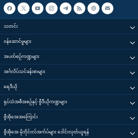
သတင်း
၀န်ဆောင်မှုများ
အပတ်စဉ်ကဏ္ဍများ
အင်္ဂလိပ်သင်ခန်းစာများ
ရေဒီယို
ရုပ်သံအစီအစဉ်နှင့် ဗွီဒီယိုကဏ္ဍများ
ဗွီအိုအေအကြောင်း
ဗွီအိုအေ မိုဘိုင်းလ်အက်ပ်များ ဒေါင်းလုတ်ယူရန်