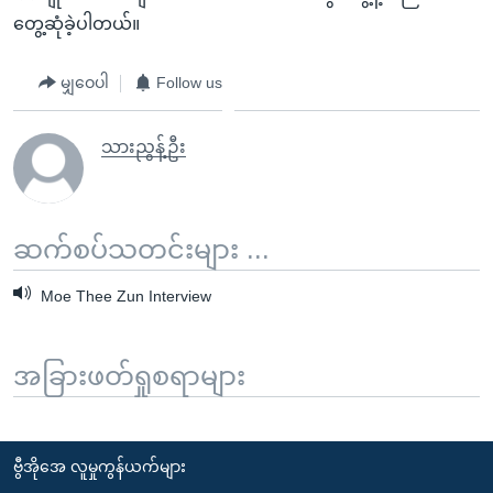
တွေ့ဆုံခဲ့ပါတယ်။
မျှဝေပါ
Follow us
သားညွန့်ဦး
ဆက်စပ်သတင်းများ ...
Moe Thee Zun Interview
အခြားဖတ်ရှုစရာများ
ဗွီအိုအေ လူမှုကွန်ယက်များ