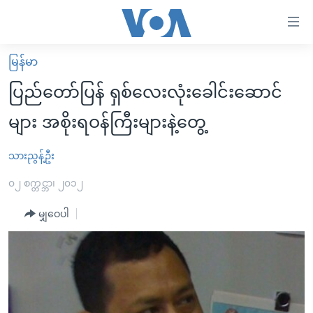
သုံး
ရ
လွယ်ကူ
မြန်မာ
မူလစာမျက်နှာ
စေ
ပြည်တော်ပြန် ရှစ်လေးလုံးခေါင်းဆောင်
မြန်မာ
သည့်
များ အစိုးရဝန်ကြီးများနဲ့တွေ့
ကမ္ဘာ့သတင်းများ
Link
ဗွီဒီယို
နိုင်ငံတကာ
သားညွန့်ဦး
များ
သတင်းလွတ်လပ်ခွင့်
အမေရိကန်
၀၂ စက္တင္ဘာ၊ ၂၀၁၂
ပင်မ
ရပ်ဝန်းတခု လမ်းတခု အလွန်
တရုတ်
အကြောင်းအရာ
မျှဝေပါ
သို့
အင်္ဂလိပ်စာလေ့လာမယ်
အစ္စရေး-ပါလက်စတိုင်း
ကျော်
အပတ်စဉ်ကဏ္ဍများ
အမေရိကန်သုံးအီဒီယံ
ကြည့်
ရေဒီယိုနှင့်ရုပ်သံ အချက်အလက်များ
မကြေးမုံရဲ့ အင်္ဂလိပ်စာ
ရေဒီယို
ရန်
ပင်မ
ရေဒီယို/တီဗွီအစီအစဉ်
ရုပ်ရှင်ထဲက အင်္ဂလိပ်စာ
တီဗွီ