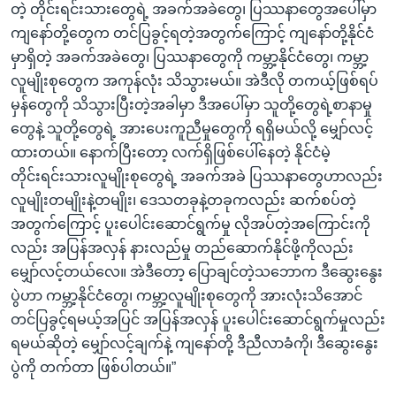
တဲ့ တိုင်းရင်းသားတွေရဲ့ အခက်အခဲတွေ၊ ပြဿနာတွေအပေါ်မှာ
ကျနော်တို့တွေက တင်ပြခွင့်ရတဲ့အတွက်ကြောင့် ကျနော်တို့နိုင်ငံ
မှာရှိတဲ့ အခက်အခဲတွေ၊ ပြဿနာတွေကို ကမ္ဘာ့နိုင်ငံတွေ၊ ကမ္ဘာ့
လူမျိုးစုတွေက အကုန်လုံး သိသွားမယ်။ အဲဒီလို တကယ့်ဖြစ်ရပ်
မှန်တွေကို သိသွားပြီးတဲ့အခါမှာ ဒီအပေါ်မှာ သူတို့တွေရဲ့စာနာမှု
တွေနဲ့ သူတို့တွေရဲ့ အားပေးကူညီမှုတွေကို ရရှိမယ်လို့ မျှော်လင့်
ထားတယ်။ နောက်ပြီးတော့ လက်ရှိဖြစ်ပေါ်နေတဲ့ နိုင်ငံမဲ့
တိုင်းရင်းသားလူမျိုးစုတွေရဲ့ အခက်အခဲ ပြဿနာတွေဟာလည်း
လူမျိုးတမျိုးနဲ့တမျိုး၊ ဒေသတခုနဲ့တခုကလည်း ဆက်စပ်တဲ့
အတွက်ကြောင့် ပူးပေါင်းဆောင်ရွက်မှု လိုအပ်တဲ့အကြောင်းကို
လည်း အပြန်အလှန် နားလည်မှု တည်ဆောက်နိုင်ဖို့ကိုလည်း
မျှော်လင့်တယ်လေ။ အဲဒီတော့ ပြောချင်တဲ့သဘောက ဒီဆွေးနွေး
ပွဲဟာ ကမ္ဘာ့နိုင်ငံတွေ၊ ကမ္ဘာ့လူမျိုးစုတွေကို အားလုံးသိအောင်
တင်ပြခွင့်ရမယ့်အပြင် အပြန်အလှန် ပူးပေါင်းဆောင်ရွက်မှုလည်း
ရမယ်ဆိုတဲ့ မျှော်လင့်ချက်နဲ့ ကျနော်တို့ ဒီညီလာခံကို၊ ဒီဆွေးနွေး
ပွဲကို တက်တာ ဖြစ်ပါတယ်။”