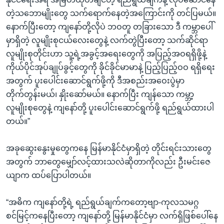
တဲ့သဘောမျိုးတွေ သက်ရောက်နေတဲ့အကြောင်းကို တင်ပြမယ်။
နောက်ပြီးတော့ ကျနော်တို့လိုပဲ ဘဝတူ တခြားသော ဒီ ကမ္ဘာပေါ်
မှာရှိတဲ့ လူမျိုးစုငယ်လေးတွေနဲ့ လက်တွဲပြီးတော့ သက်ဆိုင်ရာ
လူမျိုးစုတိုင်းဟာ သူ့ရဲ့အခွင့်အရေးတွေကို အပြည့်အဝရရှိဖို့နဲ့
ကိုယ်ပိုင်အုပ်ချုပ်ခွင့်တွေကို ခိုင်ခိုင်မာမာနဲ့ ပြည့်ပြည့်ဝဝ ရရှိရေး
အတွက် ပူးပေါင်းဆောင်ရွက်ဖို့ကို ဒီအစည်းအဝေးပွဲမှာ
တိုက်တွန်းမယ်၊ နှိုးဆော်မယ်။ နောက်ပြီး ကျန်သော ကမ္ဘာ့
လူမျိုးစုတွေနဲ့ ကျနော်တို့ ပူးပေါင်းဆောင်ရွက်ဖို့ ရည်ရွယ်ထားပါ
တယ်။”
အခုဆွေးနွေးမှုတွေကနေ မြန်မာနိုင်ငံမှာရှိတဲ့ တိုင်းရင်းသားတွေ
အတွက် ဘာတွေမျှော်လင့်ထားသလဲဆိုတာကိုလည်း ဦးမင်းဇေ
ယျာက ထပ်ပြောပါတယ်။
“အဓိက ကျနော်တို့ရဲ့ ရည်ရွယ်ချက်ကတော့ဗျာ-ကုလသမဂ္ဂ
စင်မြင့်ကနေပြီးတော့ ကျနော်တို့ မြန်မာနိုင်ငံမှာ လက်ရှိဖြစ်ပေါ်နေ