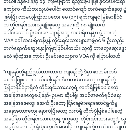
တယ်။ ဒီနှစ်ပါနဲ့ဆို ၁၃ ကြိမ်မြောက် ရှိသွားခဲ့ပါပြီ။ နိုင်ငံပေါင်းရာ
ကျော်က ကိုယ်စားလှယ်ပေါင်း ထောင်ကျော် တက်ရောက်နေတဲ့ ပွဲ
ဖြစ်ပြီး လာမယ့်ကြာသပတေး မေ (၁၅) ရက်ကျရင် မြန်မာနိုင်ငံ
က တိုင်းရင်းသားလူမျိုးစုတွေ အရေးကို ၈၈ မျိုးဆက်
ခေါင်းဆောင် ဦးမင်းဇေယျာနဲ့အတူ အမေရိကန်မှာ ဖွဲ့ထားတဲ့
MAA ခေါ် အမေရိကန်မွန် တိုင်းရင်းသားများအဖွဲ့ဝင် ၆ ဦးလည်း
တက်ရောက်ဆွေးနွေးကြမှာဖြစ်ပါတယ်။ သူတို့ ဘာတွေဆွေးနွေး
မလဲ ဆိုတဲ့အကြောင်း ဦးမင်းဇေယျာက VOA ကို ပြောပါတယ်။
“ကျနော်တို့ရည်ရွယ်ထားတာက ကျနော်တို့ ဒီမှာ စာတမ်းတစ်
စောင် ပြုစုထားတယ်ပေါ့နော်။ ဒီစာတမ်းကတော့ ကျနော်တို့
မြန်မာနိုင်ငံမှာရှိတဲ့ တိုင်းရင်းသားတွေရဲ့ လက်ရှိဖြစ်ပေါ်နေတဲ့
အခြေအနေတွေပေါ့နော်- ဥပမာ ဆိုပါစို့၊ အပစ်အခတ်ရပ်စဲရေး
အခြေအနေတွေ၊ နောက်ပြီးတော့ ငြိမ်းချမ်းရေးဆောင်ရွက်မှု
အနေအထားတွေ၊ နောက်ပြီးတော့ လက်ရှိ တိုက်ပွဲဖြစ်ပေါ်နေတဲ့
အပေါ်မှာ တိုင်းရင်းသားတွေရဲ့ ဒုက္ခတွေ၊ တိုင်းရင်းသားတွေရဲ့ လူ့
အခွင့်အရေး ဆုံးရှုံးမှုတွေ၊ ဒီအပေါ်မှာ ကျနော်တို့က သုံးသပ်ချက်