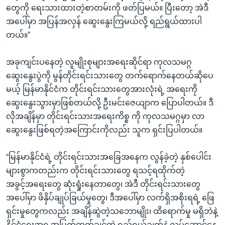
တွေကို ရေးသားထားတဲ့စာတမ်းကို ဖတ်ပြမယ်။ ပြီးတော့ အဲဒီ
အပေါ်မှာ အပြန်အလှန် ဆွေးနွေးကြမယ်လို့ ရည်ရွယ်ထားပါ
တယ်။”
အခုကျင်းပနေတဲ့ လူမျိုးစုများအရေးဆိုင်ရာ ကုလသမဂ္ဂ
ဆွေးနွေးပွဲကို မွန်တိုင်းရင်းသားတွေ တက်ရောက်နေတယ်ဆိုပေ
မယ့် မြန်မာနိုင်ငံက တိုင်းရင်းသားတွေအားလုံးရဲ့ အရေးကို
ဆွေးနွေးသွားမှာဖြစ်တယ်လို့ ဦးမင်းဇေယျာက ပြောပါတယ်။ ဒီ
လိုအချိန်မှာ တိုင်းရင်းသားအရေးကိစ္စ ကို ကုလသမဂ္ဂမှာ လာ
ဆွေးနွေးဖြစ်ရတဲ့အကြောင်းကိုလည်း သူက ရှင်းပြပါတယ်။
“မြန်မာနိုင်ငံရဲ့ တိုင်းရင်းသားအခြေအနေက လွန်ခဲ့တဲ့ နှစ်ပေါင်း
များစွာကတည်းက တိုင်းရင်းသားတွေ ရသင့်ရထိုက်တဲ့
အခွင့်အရေးတွေ ဆုံးရှုံးနေတာတွေ၊ အဲဒီ တိုင်းရင်းသားတွေ
အပေါ်မှာ ဖိနှိပ်ချုပ်ခြယ်မှုတွေ၊ ဒီအပေါ်မှာ လက်ရှိအစိုးရရဲ့ ဖြေ
ရှင်းမှုတွေကလည်း အချိန်ဆွဲတဲ့သဘောမျိုး၊ ထိရောက်မှု မရှိဘဲနဲ့
နိုင်ငံရေးအရ အမြတ်ထုတ်ချင်တဲ့ ရည်ရွယ်ချက်နဲ့ လုပ်ဆောင်နေ