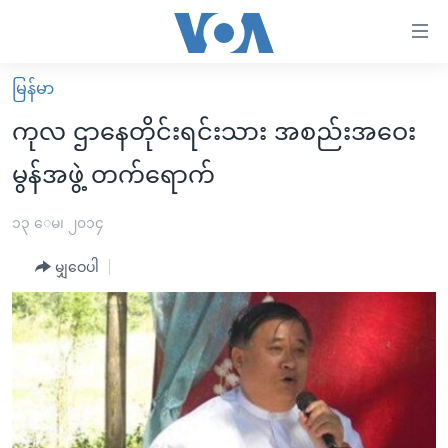
သုံး
ရ
လွယ်ကူ
မြန်မာ
မူလစာမျက်နှာ
စေ
ကုလ ဌာနေတိုင်းရင်းသား အစည်းအဝေး
မြန်မာ
သည့်
မွန်အဖွဲ့ တက်ရောက်
ကမ္ဘာ့သတင်းများ
Link
ဗွီဒီယို
နိုင်ငံတကာ
၁၃ ေမ၊ ၂၀၁၄
များ
သတင်းလွတ်လပ်ခွင့်
အမေရိကန်
ပင်မ
မျှဝေပါ
ရပ်ဝန်းတခု လမ်းတခု အလွန်
တရုတ်
အကြောင်းအရာ
သို့
အင်္ဂလိပ်စာလေ့လာမယ်
အစ္စရေး-ပါလက်စတိုင်း
ကျော်
အပတ်စဉ်ကဏ္ဍများ
အမေရိကန်သုံးအီဒီယံ
ကြည့်
ရေဒီယိုနှင့်ရုပ်သံ အချက်အလက်များ
မကြေးမုံရဲ့ အင်္ဂလိပ်စာ
ရေဒီယို
ရန်
ပင်မ
ရေဒီယို/တီဗွီအစီအစဉ်
ရုပ်ရှင်ထဲက အင်္ဂလိပ်စာ
တီဗွီ