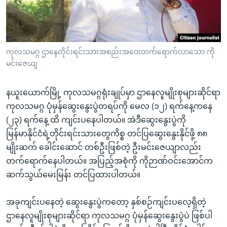
အ
သုတပဒေသာ အင်္ဂလိပ်စာ
ညွန်း
Learning English
စာမျက်နှာ
သို့
ဗွီအိုအေ လူမှုကွန်ယက်များ
ကုလသမဂ္ဂ ဌာနေတိုင်းရင်းသားအစည်းအဝေးတက်ရောက်လာသော ကို
ကျော်
မင်းဇေယျ
ကြည့်
ရန်
နယူးယောက်မြို့ ကုလသမဂ္ဂရုံးချုပ်မှာ ဌာနေလူမျိုးစုများဆိုင်ရာ
ဘာသာစကားများ
ရှာဖွေ
ကုလသမဂ္ဂ ပုံမှန်ဆွေးနွေးပွဲတရပ်ကို မေလ (၁၂) ရက်နေ့ကနေ
ရန်
(၂၃) ရက်နေ့ ထိ ကျင်းပနေပါတယ်။ အဲဒီဆွေးနွေးပွဲကို
နေရာ
မြန်မာနိုင်ငံရဲ့တိုင်းရင်းသားတွေကိစ္စ တင်ပြဆွေးနွေးနိုင်ဖို့ ၈၈
သို့
မျိုးဆက် ခေါင်းဆောင် တစ်ဦးဖြစ်တဲ့ ဦးမင်းဇေယျာလည်း
ကျော်
တက်ရောက်နေပါတယ်။ အပြည့်အစုံကို ကိုဉာဏ်ဝင်းအောင်က
ရန်
ဆက်သွယ်မေးမြန်း တင်ပြထားပါတယ်။
အခုကျင်းပနေတဲ့ ဆွေးနွေးပွဲကတော့ နှစ်စဉ်ကျင်းပလေ့ရှိတဲ့
ဌာနေလူမျိုးစုများဆိုင်ရာ ကုလသမဂ္ဂ ပုံမှန်ဆွေးနွေးပွဲပဲ ဖြစ်ပါ