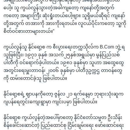
ပေါ့။ သူ ကွယ်လွန်သွားတဲ့အခါကျတော့ ကျနော်တို့အတွက်
ကတော့ အများကြီး ဆုံးရှုံးတယ်ပေါ့ဗျာ။ သူရှိမယ်ဆိုရင် ကျနော်
တို့အတွက် တအားကို အားကိုးရတယ်။ လူငယ်ပိုင်းကတော့ သူ့ကို
စိတ်ဝင်စားတာများတယ်။”
ကွယ်လွန်သူ နိုင်ရော့စ က စီးပွားရေးတက္ကသိုလ်က B.Com ဘွဲ့ ရ
သူဖြစ်ပြီး၊ ၁၉၇၁ ခုနှစ် အသက်၂၅နှစ်အရွယ်မှာ မွန်ပြည်သစ်
ပါတီကို ဝင်ရောက်ခဲ့ပါတယ်။ ၁၉၈၁ ခုနှစ်မှာ သူဟာ အထွေထွေ
အတွင်းရေးမှူးတာဝန်၊ ၂၀၀၆ ခုနှစ်မှာ ပါတီဒုဥက္ကဌ တာဝန်တွေ
ကို ထမ်းတောင်ခဲ့သူ ဖြစ်ပါတယ်။
နိုင်ရော့စရဲ့ ဈာပနကိုတော့ ဇွန်လ ၂၁ ရက်နေ့မှာ ဘုရားသုံးဆူက
ဂျပန်ရေတွင်းကျေးရွာမှာ ကျင်းပမှာ ဖြစ်ပါတယ်။
နိုင်ရော့စ ကွယ်လွန်တဲ့အပေါ်မှာတော့ နိုင်ငံတော်သမ္မတ ဦးသိန်း
စိန်ခေါင်းဆောင်တဲ့ ပြည်ထောင်စု ငြိမ်းချမ်းရေး ဖော်ဆောင်ရေး