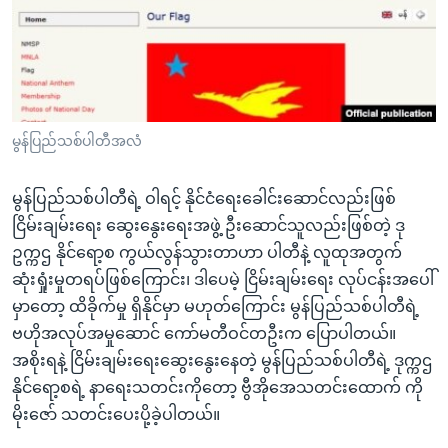
အ
သုတပဒေသာ အင်္ဂလိပ်စာ
ညွန်း
Learning English
စာမျက်နှာ
သို့
ဗွီအိုအေ လူမှုကွန်ယက်များ
ကျော်
ကြည့်
မွန်ပြည်သစ်ပါတီအလံ
ရန်
ဘာသာစကားများ
ရှာဖွေ
မွန်ပြည်သစ်ပါတီရဲ့ ဝါရင့် နိုင်ငံရေးခေါင်းဆောင်လည်းဖြစ်
ရန်
ငြိမ်းချမ်းရေး ဆွေးနွေးရေးအဖွဲ့ ဦးဆောင်သူလည်းဖြစ်တဲ့ ဒု
နေရာ
ဥက္ကဌ နိုင်ရော့စ ကွယ်လွန်သွားတာဟာ ပါတီနဲ့ လူထုအတွက်
သို့
ဆုံးရှုံးမှုတရပ်ဖြစ်ကြောင်း၊ ဒါပေမဲ့ ငြိမ်းချမ်းရေး လုပ်ငန်းအပေါ်
ကျော်
မှာတော့ ထိခိုက်မှု ရှိနိုင်မှာ မဟုတ်ကြောင်း မွန်ပြည်သစ်ပါတီရဲ့
ရန်
ဗဟိုအလုပ်အမှုဆောင် ကော်မတီဝင်တဦးက ပြောပါတယ်။
အစိုးရနဲ့ ငြိမ်းချမ်းရေးဆွေးနွေးနေတဲ့ မွန်ပြည်သစ်ပါတီရဲ့ ဒုက္ကဌ
နိုင်ရော့စရဲ့ နာရေးသတင်းကိုတော့ ဗွီအိုအေသတင်းထောက် ကို
မိုးဇော် သတင်းပေးပို့ခဲ့ပါတယ်။