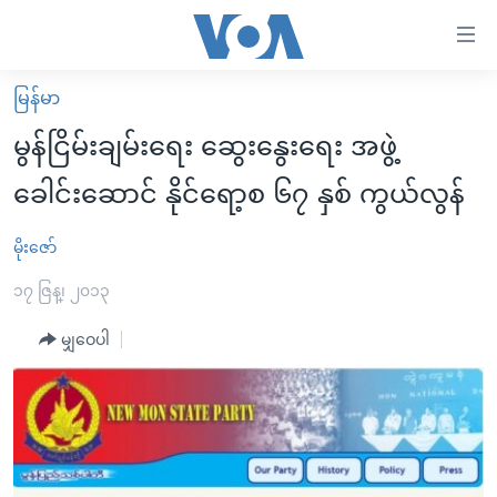
သုံး
ရ
လွယ်ကူ
မြန်မာ
မူလစာမျက်နှာ
စေ
မွန်ငြိမ်းချမ်းရေး ဆွေးနွေးရေး အဖွဲ့
မြန်မာ
သည့်
ခေါင်းဆောင် နိုင်ရော့စ ၆၇ နှစ် ကွယ်လွန်
ကမ္ဘာ့သတင်းများ
Link
ဗွီဒီယို
နိုင်ငံတကာ
မိုးဇော်
များ
သတင်းလွတ်လပ်ခွင့်
အမေရိကန်
၁၇ ဇြန္၊ ၂၀၁၃
ပင်မ
ရပ်ဝန်းတခု လမ်းတခု အလွန်
တရုတ်
အကြောင်းအရာ
မျှဝေပါ
သို့
အင်္ဂလိပ်စာလေ့လာမယ်
အစ္စရေး-ပါလက်စတိုင်း
ကျော်
အပတ်စဉ်ကဏ္ဍများ
အမေရိကန်သုံးအီဒီယံ
ကြည့်
ရေဒီယိုနှင့်ရုပ်သံ အချက်အလက်များ
မကြေးမုံရဲ့ အင်္ဂလိပ်စာ
ရေဒီယို
ရန်
ပင်မ
ရေဒီယို/တီဗွီအစီအစဉ်
ရုပ်ရှင်ထဲက အင်္ဂလိပ်စာ
တီဗွီ