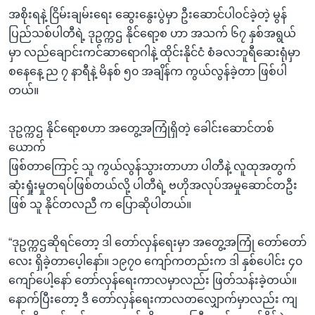
အစိုးရနဲ့ ငြိမ်းချမ်းရေး ဆွေးနွေးပွဲမှာ ဦးဆောင်ပါဝင်ခဲ့တဲ့ မွန်
ပြည်သစ်ပါတီရဲ့ ဒုဥက္ကဌ နိုင်ရော့စ ဟာ အသက် ၆၇ နှစ်အရွယ်
မှာ လည်ချောင်းကင်ဆာရောဂါနဲ့ ထိုင်းနိုင်ငံ စံခလဘူရီဆေးရုံမှာ
စနေနေ့ ည ၇ နာရီနဲ့ မိနစ် ၅၀ အချိန်က ကွယ်လွန်ခဲ့တာ ဖြစ်ပါ
တယ်။
ဒုဥက္ကဌ နိုင်ရော့စဟာ အတွေ့အကြုံရှိတဲ့ ခေါင်းဆောင်တစ်
ယောက်
ဖြစ်တာကြောင့် သူ ကွယ်လွန်သွားတာဟာ ပါတီနဲ့ လူထုအတွက်
ဆုံးရှုံးမှုတရပ်ဖြစ်တယ်လို့ ပါတီရဲ့ ဗဟိုအလုပ်အမှုဆောင်တဦး
ဖြစ် သူ နိုင်တလညီ က ပြောဆိုပါတယ်။
“ဒုဥက္ကဌဆိုရင်တော့ ဒါ တော်လှန်ရေးမှာ အတွေ့အကြုံ တော်တော်
လေး ရှိခဲ့တာပေ့ါနော်။ ၁၉၇၀ ကျော်ကတည်းက ဒါ နှစ်ပေါင်း ၄၀
ကျော်ပေါ့နော် တော်လှန်ရေးကာလမှာလည်း ဖြတ်သန်းခဲ့တယ်။
နောက်ပြီးတော့ ဒီ တော်လှန်ရေးကာလတလျှောက်မှာလည်း ကျ