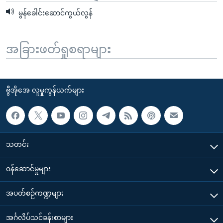
မွန်ခေါင်းဆောင်ကွယ်လွန်
အခြားဖတ်ရှုစရာများ
ဗွီအိုအေ လူမှုကွန်ယက်များ
သတင်း
၀န်ဆောင်မှုများ
အပတ်စဉ်ကဏ္ဍများ
အင်္ဂလိပ်သင်ခန်းစာများ