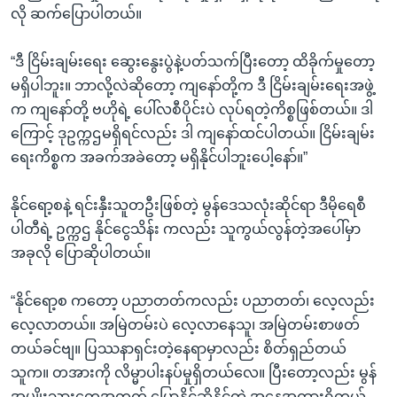
လို ဆက်ပြောပါတယ်။
“ဒီ ငြိမ်းချမ်းရေး ဆွေးနွေးပွဲနဲ့ပတ်သက်ပြီးတော့ ထိခိုက်မှုတော့
မရှိပါဘူး။ ဘာလို့လဲဆိုတော့ ကျနော်တို့က ဒီ ငြိမ်းချမ်းရေးအဖွဲ့
က ကျနော်တို့ ဗဟိုရဲ့ ပေါ်လစီပိုင်းပဲ လုပ်ရတဲ့ကိစ္စဖြစ်တယ်။ ဒါ
ကြောင့် ဒုဥက္ကဌမရှိရင်လည်း ဒါ ကျနော်ထင်ပါတယ်။ ငြိမ်းချမ်း
ရေးကိစ္စက အခက်အခဲတော့ မရှိနိုင်ပါဘူးပေါ့နော်။”
နိုင်ရော့စနဲ့ ရင်းနှီးသူတဦးဖြစ်တဲ့ မွန်ဒေသလုံးဆိုင်ရာ ဒီမိုရေစီ
ပါတီရဲ့ ဥက္ကဌ နိုင်ငွေသိန်း ကလည်း သူကွယ်လွန်တဲ့အပေါ်မှာ
အခုလို ပြောဆိုပါတယ်။
“နိုင်ရော့စ ကတော့ ပညာတတ်ကလည်း ပညာတတ်၊ လေ့လည်း
လေ့လာတယ်။ အမြဲတမ်းပဲ လေ့လာနေသူ၊ အမြဲတမ်းစာဖတ်
တယ်ခင်ဗျ။ ပြဿနာရှင်းတဲ့နေရာမှာလည်း စိတ်ရှည်တယ်
သူက။ တအားကို လိမ္မာပါးနပ်မှုရှိတယ်လေ။ ပြီးတော့လည်း မွန်
အမျိုးသားတွေအတွက် ပြောနိုင်ဆိုနိုင်တဲ့ အနေအထားရှိတယ်