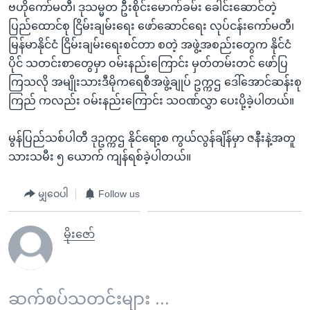
ဗဟိုကော်မတီ၊ ဒုသမ္မတ ဦးစိုင်းမောက်ခမ်း ခေါင်းဆောင်တဲ့
ပြည်ထောင်စု ငြိမ်းချမ်းရေး ဖော်ဆောင်ရေး လုပ်ငန်းကော်မတီ၊
မြန်မာနိုင်ငံ ငြိမ်းချမ်းရေးစင်တာ စတဲ့ အဖွဲ့အစည်းတွေက နိုင်ငံ
ပိုင် သတင်းစာတွေမှာ ဝမ်းနည်းကြောင်း မှတ်တမ်းတင် ဖော်ပြ
ကြသလို အမျိုးသားဒီမိုကရေစီအဖွဲ့ချုပ် ဥက္ကဌ ဒေါ်အောင်ဆန်းစု
ကြည် ကလည်း ဝမ်းနည်းကြောင်း သဝဏ်လွှာ ပေးပို့ခဲ့ပါတယ်။
မွန်ပြည်သစ်ပါတီ ဒုဥက္ကဌ နိုင်ရော့စ ကွယ်လွန်ချိန်မှာ ဇနီးနဲ့အတူ
သားသမီး ၅ ယောက် ကျန်ရစ်ခဲ့ပါတယ်။
မျှဝေပါ
Follow us
မိုးဇော်
ဆက်စပ်သတင်းများ ...