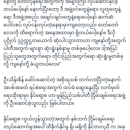
နော်တို့ တော်လှန်ရေးအတွက်ကို အများကြီး လုပ်ဆောင်နိုင်ခဲ့
တယ်ပေါ့နော် နောက်ပြီးတော့ ဒီ အဖွဲ့ဝင်တွေနဲ့ရော၊ လူထုတွေနဲ့
ရော ဒီအဖွဲ့အစည်း အချင်းချင်းတွေနဲ့ရောပေါ့နော် ဆက်ဆံ
ပေါင်းစပ် လုပ်ငန်းလုပ်တဲ့နေရာမှာကျတော့လည်း တော်တော်
လေးကို ထိရောက်တဲ့ အနေအထားမှာ ရှိတယ်ပေါ့နော်။ ဒီလို
ပုဂ္ဂိုလ် ဒုဥက္ကဌတယောက် ဆုံးပါးသွားတာဟာ ကျနော်တို့အတွက်
ပါတီအတွက် များစွာ ဆုံးရှုံးနစ်နာမှု တစ်ခုပေါ့လေ။ ဒါ့အပြင်
ပြည်သူတွေအတွက်ရော၊ တိုင်းပြည်အတွက်ရော ဆုံးရှုံးမှုတစ်ခု
လို့ ကျနော်တို့ ခံယူတယ်လေ။”
ဦးသိန်းစိန် ခေါင်းဆောင်တဲ့ အစိုးရသစ် တက်လာပြီးတဲ့နောက်
အပစ်အခတ် ရပ်စဲရေးအတွက် ထပ်မံ ဆွေးနွေးပြီး လက်မှတ်
ရေးထိုးရာမှာ နိုင်ရော့စ ဟာ မွန်ပြည်သစ်ပါတီ ငြိမ်းချမ်းရေးအဖွဲ့
ကို ဦးဆောင်ခဲ့သူလည်း ဖြစ်ပါတယ်။
နိုင်ရော့စ ကွယ်လွန်သွားတဲ့အတွက် နှစ်ဘက် ငြိမ်းချမ်းရေး
တည်ဆောက်မှုအပေါ် ထိခိုက်နိုင်မှု ရှိ၊ မရှိကို နိုင်တလညီ က အခု