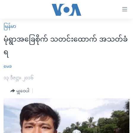
သုံး
ရ
လွယ်ကူ
မြန်မာ
မူလစာမျက်နှာ
စေ
မုံရွာအခြေစိုက် သတင်းထောက် အသတ်ခံ
မြန်မာ
သည့်
ရ
ကမ္ဘာ့သတင်းများ
Link
ဗွီဒီယို
နိုင်ငံတကာ
မေခ
များ
သတင်းလွတ်လပ်ခွင့်
အမေရိကန်
၁၃ ဒီဇင္ဘာ၊ ၂၀၁၆
ပင်မ
ရပ်ဝန်းတခု လမ်းတခု အလွန်
တရုတ်
အကြောင်းအရာ
မျှဝေပါ
သို့
အင်္ဂလိပ်စာလေ့လာမယ်
အစ္စရေး-ပါလက်စတိုင်း
ကျော်
အပတ်စဉ်ကဏ္ဍများ
အမေရိကန်သုံးအီဒီယံ
ကြည့်
ရေဒီယိုနှင့်ရုပ်သံ အချက်အလက်များ
မကြေးမုံရဲ့ အင်္ဂလိပ်စာ
ရေဒီယို
ရန်
ပင်မ
ရေဒီယို/တီဗွီအစီအစဉ်
ရုပ်ရှင်ထဲက အင်္ဂလိပ်စာ
တီဗွီ