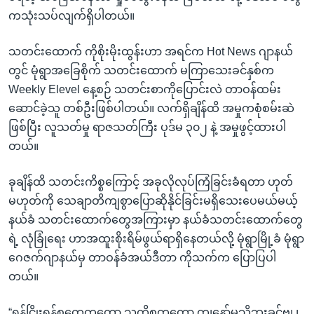
ကသုံးသပ်လျက်ရှိပါတယ်။
သတင်းထောက် ကိုစိုးမိုးထွန်းဟာ အရင်က Hot News ဂျာနယ်
တွင် မုံရွာအခြေစိုက် သတင်းထောက် မကြာသေးခင်နှစ်က
Weekly Elevel နေ့စဉ် သတင်းစာကိုပြောင်းလဲ တာဝန်ထမ်း
ဆောင်ခဲ့သူ တစ်ဦးဖြစ်ပါတယ်။ လက်ရှိချိန်ထိ အမှုကစုံစမ်းဆဲ
ဖြစ်ပြီး လူသတ်မှု ရာဇသတ်ကြီး ပုဒ်မ ၃၀၂ နဲ့ အမှုဖွင့်ထားပါ
တယ်။
ခုချိန်ထိ သတင်းကိစ္စကြောင့် အခုလိုလုပ်ကြံခြင်းခံရတာ ဟုတ်
မဟုတ်ကို သေချာတိကျစွာပြောဆိုနိုင်ခြင်းမရှိသေးပေမယ်မယ့်
နယ်ခံ သတင်းထောက်တွေအကြားမှာ နယ်ခံသတင်းထောက်တွေ
ရဲ့ လုံခြုံရေး ဟာအထူးစိုးရိမ်ဖွယ်ရာရှိနေတယ်လို့ မုံရွာမြို့ခံ မုံရွာ
ဂေဇက်ဂျာနယ်မှ တာဝန်ခံအယ်ဒီတာ ကိုသက်က ပြောပြပါ
တယ်။
“ရန်ငြိုးရန်စတွေကတော့ သူ့ကိစ္စကတော့ ကျနော်မသိဘူးခင်ဗျ ၊