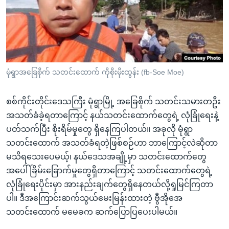
အ
သုတပဒေသာ အင်္ဂလိပ်စာ
ညွန်း
Learning English
စာမျက်နှာ
သို့
ဗွီအိုအေ လူမှုကွန်ယက်များ
ကျော်
ကြည့်
မုံရွာအခြေစိုက် သတင်းထောက် ကိုစိုးမိုးထွန်း (fb-Soe Moe)
ရန်
ဘာသာစကားများ
ရှာဖွေ
စစ်ကိုင်းတိုင်းဒေသကြီး မုံရွာမြို့ အခြေစိုက် သတင်းသမားတဦး
ရန်
အသတ်ခံခဲ့ရတာကြောင့် နယ်သတင်းထောက်တွေရဲ့ လုံခြုံရေးနဲ့
နေရာ
ပတ်သက်ပြီး စိုးရိမ်မှုတွေ ရှိနေကြပါတယ်။ အခုလို မုံရွာ
သို့
သတင်းထောက် အသတ်ခံရတဲ့ဖြစ်စဉ်ဟာ ဘာကြောင့်လဲဆိုတာ
ကျော်
မသိရသေးပေမယ့်၊ နယ်ဒေသအချို့မှာ သတင်းထောက်တွေ
ရန်
အပေါ် ခြိမ်းခြောက်မှုတွေရှိတာကြောင့် သတင်းထောက်တွေရဲ့
လုံခြုံရေးပိုင်းမှာ အားနည်းချက်တွေရှိနေတယ်လို့ရှုမြင်ကြတာ
ပါ။ ဒီအကြောင်းဆက်သွယ်မေးမြန်းထားတဲ့ ဗွီအိုအေ
သတင်းထောက် မမေခက ဆက်ပြောပြပေးပါမယ်။