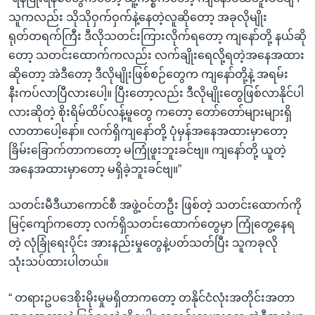
သူကလည်း သိုသိုဝှက်ဝှက်နဲ့နေတဲ့လူဆိုတော့ အခုလိုမျိုး
ရုတ်တရက်ကြီး ဒီလိုသတင်းကြားလိုက်ရတော့ ကျနော်တို့ နယ်ဆို
တော့ သတင်းထောက်ကလည်း လက်ချိုးရေလို့ရတဲ့အနေအထား
ဆိုတော့ အဲဒီတော့ ဒီလိုမျိုးဖြစ်စဉ်တွေက ကျနော်တို့နဲ့ အရမ်း
နီးကပ်လာပြီလားပေါ့။ ပြီးတော့လည်း ဒီလိုမျိုးတွေဖြစ်လာနိုင်ပါ
လားဆိုတဲ့ စိုးရိမ်ထိပ်လန့်မူတွေ ကတော့ တော်တော်များများရှိ
လာတာပေါ့နော်။ လက်ရှိကျနော်တို့ ပုံမှန်အနေအထားမှာတော့
ခြိမ်းခြောက်တာကတော့ မကြုံဖူးဘူးခင်ဗျ။ ကျနော်တို့ ယူတဲ့
အနေအထားမှာတော့ မရှိခဲ့ဘူးခင်ဗျ။”
သတင်းမီဒီယာကောင်စီ အဖွဲ့ဝင်တဦး ဖြစ်တဲ့ သတင်းထောက်ကို
မြင့်ကျော်ကတော့ လက်ရှိသတင်းထောက်တွေမှာ ကြုံတွေ့နေရ
တဲ့ လုံခြုံရေးပိုင်း အားနည်းမှုတွေနဲ့ပတ်သတ်ပြီး သူကခုလို
သုံးသပ်ထားပါတယ်။
“ တရားဥပဒေစိုးမိုးမှုမရှိတာကတော့ တနိုင်ငံလုံးအတိုင်းအတာ