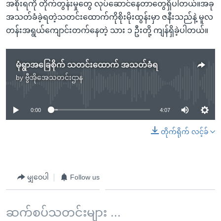
အစိုးရကို တိုက်တွန်းမှုတွေ လုပ်ဆောင်နေတာတွေရှိပါတယ်။အခု
အသတ်ခံခဲ့ရတဲ့သတင်းထောက်ကိုစိုးမိုးထွန်းမှာ ဇနီးသည်နဲ့ မူလ
တန်းအရွယ်ကျောင်းတက်နေတဲ့ သား ၁ ဦးတို့ ကျန်ရှိခဲ့ပါတယ်။
မုံရွာအခြေစိုက် သတင်းထောက် အသတ်ခံရ
by
ဗွီအိုအေသတင်းဌာန
No media source currently available
0:00
4:07
တိုက်ရိုက် လင့်ခ်
မျှဝေပါ
Follow us
ဆက်စပ်သတင်းများ ...