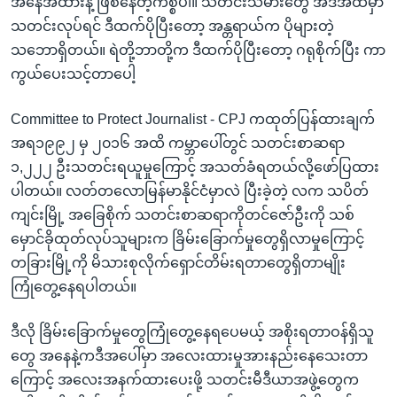
အနေအထားနဲ့ ဖြစ်နေတဲ့ကိစ္စပါ။ သတင်းသမားတွေ အဲဒီအထဲမှာ
သတင်းလုပ်ရင် ဒီထက်ပိုပြီးတော့ အန္တရာယ်က ပိုများတဲ့
သဘောရှိတယ်။ ရဲတို့ဘာတို့က ဒီထက်ပိုပြီးတော့ ဂရုစိုက်ပြီး ကာ
ကွယ်ပေးသင့်တာပေါ့
Committee to Protect Journalist - CPJ ကထုတ်ပြန်ထားချက်
အရ၁၉၉၂ မှ ၂၀၁၆ အထိ ကမ္ဘာပေါ်တွင် သတင်းစာဆရာ
၁,၂၂၂ ဦးသတင်းရယူမှုကြောင့် အသတ်ခံရတယ်လို့ဖော်ပြထား
ပါတယ်။ လတ်တလောမြန်မာနိုင်ငံမှာလဲ ပြီးခဲ့တဲ့ လက သပိတ်
ကျင်းမြို့ အခြေစိုက် သတင်းစာဆရာကိုတင်ဇော်ဦးကို သစ်
မှောင်ခိုထုတ်လုပ်သူများက ခြိမ်းခြောက်မှုတွေရှိလာမှုကြောင့်
တခြားမြို့ကို မိသားစုလိုက်ရှောင်တိမ်းရတာတွေရှိတာမျိုး
ကြုံတွေ့နေရပါတယ်။
ဒီလို ခြိမ်းခြောက်မှုတွေကြုံတွေ့နေရပေမယ့် အစိုးရတာဝန်ရှိသူ
တွေ အနေနဲ့ကဒီအပေါ်မှာ အလေးထားမှုအားနည်းနေသေးတာ
ကြောင့် အလေးအနက်ထားပေးဖို့ သတင်းမီဒီယာအဖွဲ့တွေက