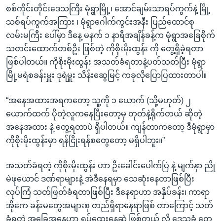
စစ်ကိုင်းတိုင်းဒေသကြီး မုံရွာမြို့၊ အောင်ချမ်းသာရပ်ကွက်နဲ့ မြို့
သစ်ရပ်ကွက်အကြား ၊ မုံရွာဂေါက်ကွင်းအနီး ပြည်ထောင်စု
လမ်းမကြီး ပေါ်မှာ ဒီနေ့ မနက် ၁ နာရီအချိန်ခန့်က မုံရွာအခြေစိုက်
သတင်းထောက်တစ်ဦး ဖြစ်တဲ့ ကိုစိုးမိုးထွန်း ကို တွေ့ရှိခဲ့ရတာ
ဖြစ်ပါတယ်။ ကိုစိုးမိုးထွန်း အသတ်ခံရတာနဲ့ပတ်သတ်ပြီး မုံရွာ
မြို့မရဲစခန်းမှူး ဒုရဲမှူး သိန်းဆွေမြင့် ကခုလိုပြောပြထားတာပါ။
“အနေအထားအရကတော့ သူ့ကို ၁ ယောက် (သို့မဟုတ်) ၂
ယောက်ထက် ပိုတဲ့လူကနေပြီးတော့မှ တုတ်နဲ့ရိုက်တယ် ဆိုတဲ့
အနေအထား နဲ့ တွေ့ရတာပဲ ရှိပါတယ်။ ကျန်တာကတော့ ဒီမုံရွာမှာ
ကိုစိုးမိုးထွန်းမှာ ရန်ငြိုးရန်စတွေတော့ မရှိပါဘူး။”
အသတ်ခံရတဲ့ ကိုစိုးမိုးထွန်း ဟာ ဦးခေါင်းပေါက်ပြဲ နဲ့ မျက်နှာ ညို
မဲဖုယောင် ဒဏ်ရာများနဲ့ အဲဒီနေရမှာ သေဆုံးနေတာဖြစ်ပြီး
လုပ်ကြံ သတ်ဖြတ်ခံရတာဖြစ်ပြီး ဒီနေရာဟာ အနှိပ်ခန်း၊ ကာရာ
အိုကေ ခန်းမတွေအများစု တည်ရှိရာနေရာဖြစ် တာကြောင့် သတ်
ခံရတဲ့ အခြေအနေဟာ ရှုပ်ထွေးနေဆဲ ဖြစ်တယ် လို့ ဒေသခံ တွေ