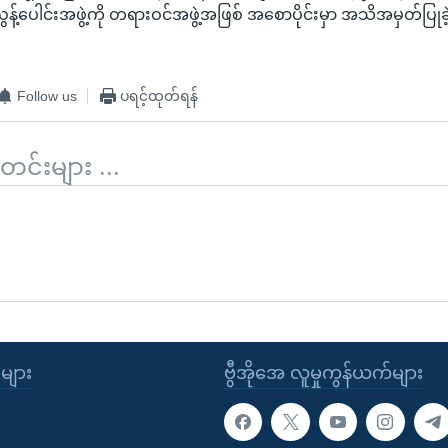
့်ပေါင်းအဖွဲ့ကို တရားဝင်အဖွဲ့အဖြစ် အစောပိုင်းမှာ အသိအမှတ်ပြုခဲ့ပ
Follow us
ပရင့်ထုတ်ရန်
်းများ ...
ုများ
ဗွီအိုအေ လူမှုကွန်ယက်များ