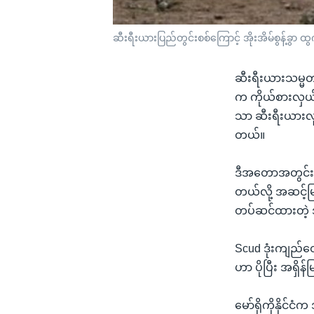
ဆီးရီးယားပြည်တွင်းစစ်ကြောင့် အိုးအိမ်စွန့်ခွာ
ဆီးရီးယားသမ္မတ 
က ကိုယ်စားလှယ်
သာ ဆီးရီးယားလူ
တယ်။
ဒီအတောအတွင်း ဆ
တယ်လို့ အဆင့်
တပ်ဆင်ထားတဲ့
Scud ဒုံးကျည်တ
ဟာ ပိုပြီး အရှ
မော်ရိုကိုနိုင်င