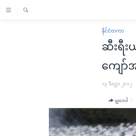
သုံး
ရ
ရှာဖွေ
လွယ်ကူ
မူလစာမျက်နှာ
နိုင်ငံတကာ
ရ
စေ
မြန်မာ
လာ
ဆီးရီးယ
သည့်
ဒ်
ကမ္ဘာ့သတင်းများ
Link
ဗွီဒီယို
နိုင်ငံတကာ
ကျော်
များ
သတင်းလွတ်လပ်ခွင့်
အမေရိကန်
ပင်မ
ရပ်ဝန်းတခု လမ်းတခု အလွန်
တရုတ်
၁၃ ဒီဇင္ဘာ၊ ၂၀၁၂
အကြောင်းအရာ
အင်္ဂလိပ်စာလေ့လာမယ်
အစ္စရေး-ပါလက်စတိုင်း
သို့
မျှဝေပါ
အပတ်စဉ်ကဏ္ဍများ
အမေရိကန်သုံးအီဒီယံ
ကျော်
ကြည့်
ရေဒီယိုနှင့်ရုပ်သံ အချက်အလက်များ
မကြေးမုံရဲ့ အင်္ဂလိပ်စာ
ရေဒီယို
ရန်
ရေဒီယို/တီဗွီအစီအစဉ်
ရုပ်ရှင်ထဲက အင်္ဂလိပ်စာ
တီဗွီ
ပင်မ