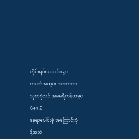
တိုင်းရင်းသတင်းလွှာ
တပတ်အတွင်း အားကစား
သုတစုံလင် အမေရိကန်တခွင်
Gen Z
နေရာပေါင်းစုံ အကြောင်းစုံ
ဒို့အသံ