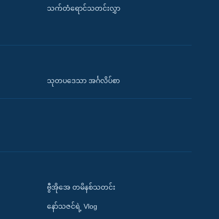
သက်တံရောင်သတင်းလွှာ
သုတပဒေသာ အင်္ဂလိပ်စာ
ဗွီအိုအေ တမိနစ်သတင်း
နော်သဇင်ရဲ့ Vlog