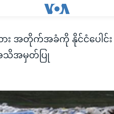
ား အတိုက်အခံကို နိုင်ငံပေါင်
အသိအမှတ်ပြု