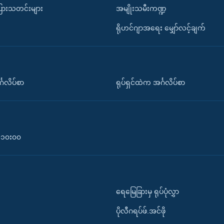
ပြားသတင်းများ
အမျိုးသမီးကဏ္ဍ
ရိုဟင်ဂျာအရေး မျှော်လင့်ချက်
်္ဂလိပ်စာ
ရုပ်ရှင်ထဲက အင်္ဂလိပ်စာ
၀-၁၀း၀၀
ရေမြေခြားမှ ရုပ်ပုံလွှာ
ပိုလီဂရပ်ဖ်.အင်ဖို