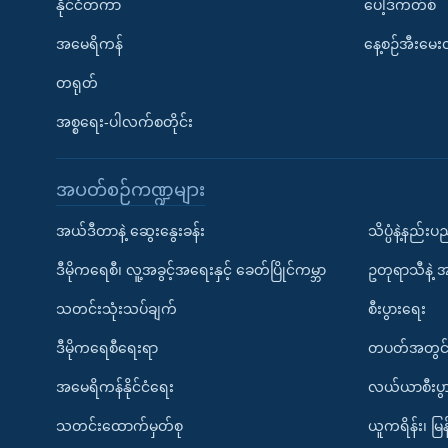
နိုင်ငံတကာ
ပေါ့ဒ်ကတ်စ်
အမေရိကန်
နေ့စဉ်အီးမေ
တရုတ်
အစ္စရေး-ပါလက်စတိုင်း
အပတ်စဉ်ကဏ္ဍများ
အယ်ဒီတာနဲ့ ဆွေးနွေးခန်း
သိပ္ပံနဲ့နည်း
ဒီမိုကရေစီ၊ လူ့အခွင့်အရေးနှင့် ခေတ်ပြိုင်ကမ္ဘာ
ဥတုရာသီနဲ့ 
သတင်းသုံးသပ်ချက်
စီးပွားရေး
ဒီမိုကရေစီရေးရာ
တပတ်အတွင်
အမေရိကန်နိုင်ငံရေး
လယ်ယာစီးပွ
သတင်းထောက်မှတ်စု
ယူကရိန်း၊ မြန