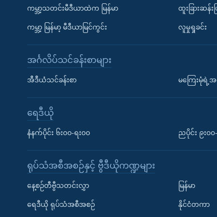
ကမ္ဘာ့သတင်းမီဒီယာထဲက မြန်မာ
ထူးခြားဆန်း
ကမ္ဘာ့ မြန်မာ့ မီဒီယာမြင်ကွင်း
လူမှုရှုခင်း
အင်္ဂလိပ်သင်ခန်းစာများ
အီဒီယံသင်ခန်းစာ
မကြေးမုံရဲ့အင
ရေဒီယို
နံနက်ပိုင်း ၆း၀၀-ရး၀၀
ညပိုင်း ၉း၀
ရုပ်သံအစီအစဉ်နှင့် ဗွီဒီယိုကဏ္ဍများ
နေ့စဉ်တီဗွီသတင်းလွှာ
မြန်မာ
ရေဒီယို ရုပ်သံအစီအစဉ်
နိုင်ငံတကာ