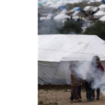
သုတပဒေသာ အင်္ဂလိပ်စာ
အ
ညွန်း
စာမျက်နှာ
သို့
ကျော်
ကြည့်
ရန်
ရှာဖွေ
ရန်
နေရာ
သို့
ကျော်
ရန်