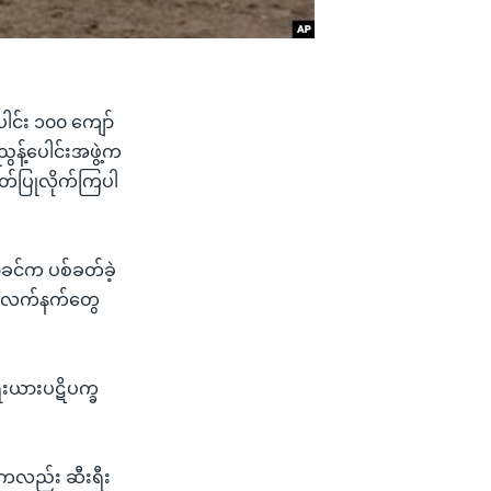
ေါင်း ၁၀၀ ကျော်
န့်ပေါင်းအဖွဲ့က
တ်ပြုလိုက်ကြပါ
ခင်က ပစ်ခတ်ခဲ့
ာတုလက်နက်တွေ
ီးယားပဋိပက္ခ
ွဲ့ကလည်း ဆီးရီး