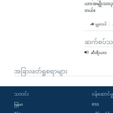
ယားအမျိုးသားညွန
တယ်။
မျှဝေပါ
ဆက်စပ်သတင
ဆီးရီးယား
အခြားဖတ်ရှုစရာများ
သတင်း
၀န်ဆောင်မှ
မြန်မာ
RSS