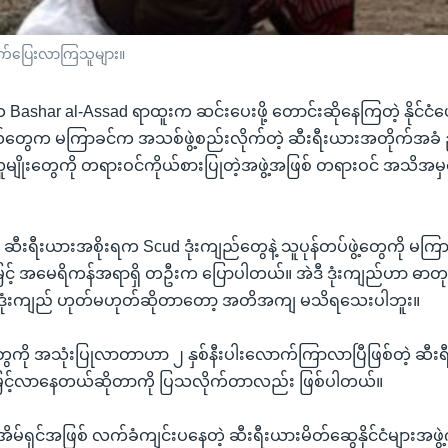
 ထွက်ပြေးလာကြသူများ။
Bashar al-Assad ရာထူးက ဆင်းပေးဖို့ တောင်းဆိုနေကြတဲ့ နိုင်ငံပ
တွေက မကြာခင်က အသစ်ဖွဲ့စည်းလိုက်တဲ့ ဆီးရီးယားအတိုက်အခံ ညွ
မျိုးတွေကို တရားဝင်ကိုယ်စားပြုတဲ့အဖွဲ့အဖြစ် တရားဝင် အသိအမှ
ီးရီးယားအစိုးရက Scud ဒုံးကျည်တွေနဲ့ သူပုန်တပ်ဖွဲ့တွေကို မကြာ
မြင့် အမေရိကန်အရာရှိ တဦးက ပြောပါတယ်။ အဲဒီ ဒုံးကျည်ဟာ ဓ
 ဒုံးကျည် ဟုတ်မဟုတ်ဆိုတာတော့ အတိအကျ မသိရသေးပါဘူး။
ွေကို အသုံးပြုလာတာဟာ ၂ နှစ်နီးပါးလောက်ကြာလာပြီဖြစ်တဲ့ ဆီးရ
ိန်မြင့်လာနေတယ်ဆိုတာကို ပြသလိုက်တာလည်း ဖြစ်ပါတယ်။
ံက အိမ်ရှင်အဖြစ် လက်ခံကျင်းပနေတဲ့ ဆီးရီးယားမိတ်ဆွေနိုင်ငံများအဖ