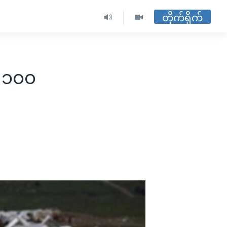
တိုက်ရိုက်
း ၁၀၀