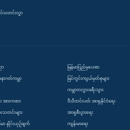
းလ်သတင်းလွှာ
ပညာ
မြန်မာပြည်မှပေးစာ
အနာဂတ်ကမ္ဘာ
မြင်ကွင်းကျယ်မှတ်စုများ
ကမ္ဘာတလွှားခရီးသွား
း အားကစား
ဒီသီတင်းပတ် အာရှနိုင်ငံရေး
ားသတင်းများ
အာရှစီးပွားရေး
်မာ နှိုင်းယှဉ်ချက်
ကျန်းမာရေး