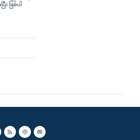
ြီး ဖြစ်ပါ