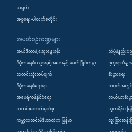
တရုတ်
အစ္စရေး-ပါလက်စတိုင်း
အပတ်စဉ်ကဏ္ဍများ
အယ်ဒီတာနဲ့ ဆွေးနွေးခန်း
သိပ္ပံနဲ့နည်း
ဒီမိုကရေစီ၊ လူ့အခွင့်အရေးနှင့် ခေတ်ပြိုင်ကမ္ဘာ
ဥတုရာသီနဲ့ 
သတင်းသုံးသပ်ချက်
စီးပွားရေး
ဒီမိုကရေစီရေးရာ
တပတ်အတွင်
အမေရိကန်နိုင်ငံရေး
လယ်ယာစီးပွ
သတင်းထောက်မှတ်စု
ယူကရိန်း၊ မြန
ကမ္ဘာ့သတင်းမီဒီယာထဲက မြန်မာ
ထူးခြားဆန်း
ကမ္ဘာ့ မြန်မာ့ မီဒီယာမြင်ကွင်း
လူမှုရှုခင်း