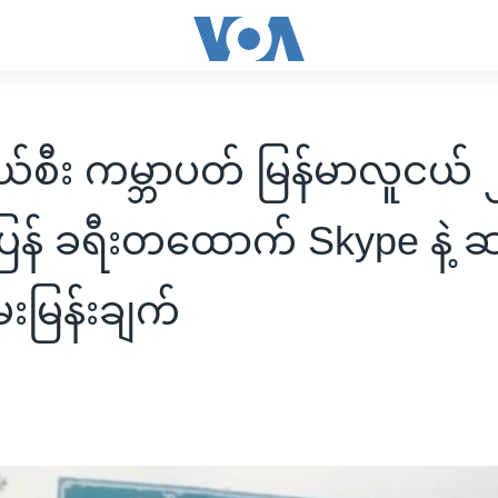
ယ်စီး ကမ္ဘာပတ် မြန်မာလူငယ် 
ြန် ခရီးတထောက် Skype နဲ့ 
းမြန်းချက်