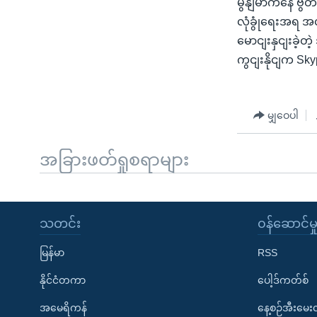
မွနျမာကနေ ဗွိတိ
လုံခွုံရေးအရ အလ
မောငျးနှငျးခဲ့တ
ကွငျးနိုငျက 
မျှဝေပါ
အခြားဖတ်ရှုစရာများ
သတင်း
၀န်ဆောင်မှ
မြန်မာ
RSS
နိုင်ငံတကာ
ပေါ့ဒ်ကတ်စ်
အမေရိကန်
နေ့စဉ်အီးမေ