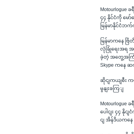
Motourlogue ခရီးသ
၄၄ နိုင်ငံကို မ
မြန်မာနိုင်ငံဘက
မြန်မာကနေ ဗြိတိ
လုံခြုံရေးအရ အလွ
ခဲ့တဲ့ အတွေ့အကြု
Skype ကနေ ဆက
ဆိုငျကယျစီး က
မွနျးခကြျ
Motourlogue ခရီး
ပေါငျး ၄၄ နိုင
ငျ အိန်ဒိယကနေ 