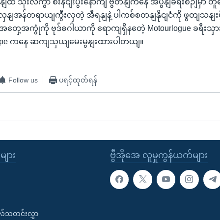
နျထိ သုံးလကွာ စီးနငျးပွီးနောကျ ဗွိတိနျကနေ အပွနျခရီးစဉျမှာ တူ
ှနျအန်တရာယျကွီးလှတဲ့ အီရနျနဲ့ ပါကစ်စတနျနိုငျငံကို ဖွတျသနျးပ
ဲ့ အတှေ့အကွုံကို ဗုဒ်ဓဂါယာကို ရောကျရှိနတေဲ့ Motourlogue ခရီးသှ
Skype ကနေ ဆကျသှယျမေးမွနျးထားပါတယျ။
Follow us
ပရင့်ထုတ်ရန်
ုများ
ဗွီအိုအေ လူမှုကွန်ယက်များ
းလ်သတင်းလွှာ