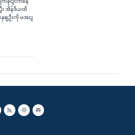
ရကီနိုငျငံကနေ
ွီး အိန်ဒိယထိ
ားနှဈဦးကို မအငျ