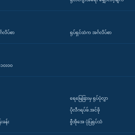
်္ဂလိပ်စာ
ရုပ်ရှင်ထဲက အင်္ဂလိပ်စာ
၀-၁၀း၀၀
ရေမြေခြားမှ ရုပ်ပုံလွှာ
ပိုလီဂရပ်ဖ်.အင်ဖို
်းခန်း
ဗွီအိုအေ ပုံပြရုပ်သံ