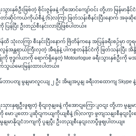
ွားနှစ်ဦးဖြစ်တဲ့ စိုင်းဇွန်ဖနဲ့ ကိုအောင်ကျော်ဝင်း တို့ဟာ မြန်မာနိုင်င
ော်တော်ဆိုင်ကယ်ကိုယ်စီနဲ့ (၆)လကြာ ဖြတ်သန်းစီနင်းပြီးနောက် အခုဆို
်ကို ပြန်ပြီး ဦးတည်စီးနင်းလာပြီဖြစ်ပါတယ်။
န်ထိ သုံးလကြာ စီးနင်းပြီးနောက် ဗြိတိန်ကနေ အပြန်ခရီးစဉ်မှာ တူရ
န်အန္တရာယ်ကြီးလှတဲ့ အီရန်နဲ့ ပါကစ္စတန်နိုင်ငံကို ဖြတ်သန်းပြီး အိန္
ံကို ဗုဒ္ဓဂါယာကို ရောက်ရှိနေတဲ့ Motourlogue ခရီးသွားနှစ်ဦးကို မအ
်သွယ်မေးမြန်းထားပါတယ်။
မ်ဘာပတျ မွနျမာလူငယျ ၂ ဦး အိမျအပွနျ ခရီးတထောကျ Skype န
သှားနှဈဦးဖွဈတဲ့ စိုငျးဇှနျဖနဲ့ ကိုအောငျကြောျဝငျး တို့ဟာ မွနျမာနိ
ျငံကို မောျတောျဆိုငျကယျကိုယျစီနဲ့ (၆)လကွာ ဖွတျသနျးစီနငျးပွီ
မွနျမာနိုငျငံဘကျကို ပွနျပွီး ဦးတညျစီးနငျးလာပွီဖွဈပါတယျ။