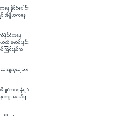
ံကနေ နိုင်ငံပေါင်း
ရင် အိန္ဒိယကနေ
ကီနိုင်ငံကနေ
ဒိယထိ မောင်းနှင်း
င်ကြင်းနိုင်က
ဲ့ ဆကျသှယျမေး
ုငျငံကနေ နိုငျငံ
းနောကျ အခုဆိုရ