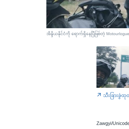
အိန္ဒိယနိုင်ငံကို ရောက်ရှိနေပြီဖြစ်တဲ့ Motourlo
သီးခြားခွဲထု
Zawgyi/Unicod