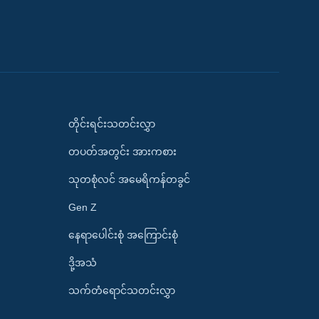
တိုင်းရင်းသတင်းလွှာ
တပတ်အတွင်း အားကစား
သုတစုံလင် အမေရိကန်တခွင်
Gen Z
နေရာပေါင်းစုံ အကြောင်းစုံ
ဒို့အသံ
သက်တံရောင်သတင်းလွှာ