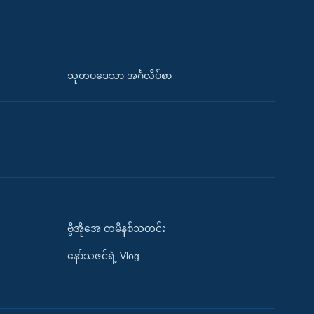
သုတပဒေသာ အင်္ဂလိပ်စာ
ဗွီအိုအေ တမိနစ်သတင်း
နော်သဇင်ရဲ့ Vlog