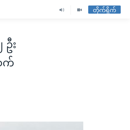
တိုက်ရိုက်
၂ ဦး
ဆက်