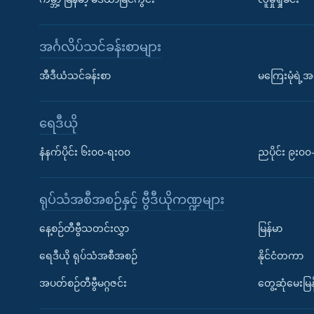
အင်္ဂလိပ်သင်ခန်းစာများ
အီဒီယံသင်ခန်းစာ
မကြေးမုံရဲ့အင
ရေဒီယို
နံနက်ပိုင်း ၆း၀၀-ရး၀၀
ညပိုင်း ၉း၀
ရုပ်သံအစီအစဉ်နှင့် ဗွီဒီယိုကဏ္ဍများ
နေ့စဉ်တီဗွီသတင်းလွှာ
မြန်မာ
ရေဒီယို ရုပ်သံအစီအစဉ်
နိုင်ငံတကာ
အပတ်စဉ်တီဗွီမဂ္ဂဇင်း
တွေ့ဆုံမေးမြန