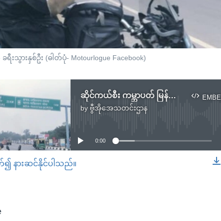
gue ခရီးသွားနှစ်ဦး (ဓါတ်ပုံ- Motourlogue Facebook)
ဆိုင်ကယ်စီး ကမ္ဘာပတ် မြန်မာလူငယ် ၂ ဦး အိမ်အပြန် ခရီးတထောက် Skype နဲ့ ဆက်သွယ်မေးမြန်းချက်
EMBE
by
ဗွီအိုအေသတင်းဌာန
No media source currently available
0:00
တ်၍ နားဆင်နိုင်ပါသည်။
EMBED
e