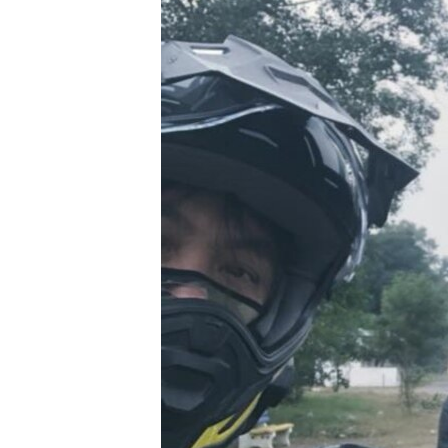
သုတပဒေသာ အင်္ဂလိပ်စာ
အ
ညွန်း
စာမျက်နှာ
သို့
ကျော်
ကြည့်
ရန်
ရှာဖွေ
ရန်
နေရာ
သို့
ကျော်
ရန်