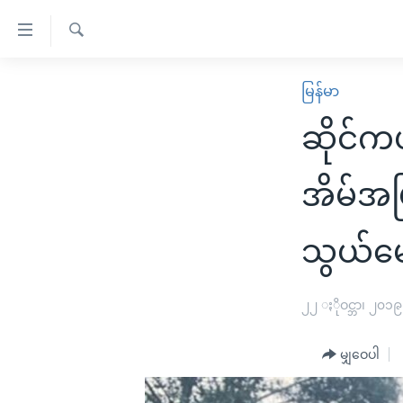
သုံး
ရ
ရှာဖွေ
လွယ်ကူ
မူလစာမျက်နှာ
မြန်မာ
ရ
စေ
မြန်မာ
လာ
ဆိုင်က
သည့်
ဒ်
ကမ္ဘာ့သတင်းများ
Link
ဗွီဒီယို
နိုင်ငံတကာ
အိမ်အပ
များ
သတင်းလွတ်လပ်ခွင့်
အမေရိကန်
ပင်မ
သွယ်မေ
ရပ်ဝန်းတခု လမ်းတခု အလွန်
တရုတ်
အကြောင်းအရာ
အင်္ဂလိပ်စာလေ့လာမယ်
အစ္စရေး-ပါလက်စတိုင်း
သို့
၂၂ ႏိုဝင္ဘာ၊ ၂၀၁၉
အပတ်စဉ်ကဏ္ဍများ
အမေရိကန်သုံးအီဒီယံ
ကျော်
ကြည့်
ရေဒီယိုနှင့်ရုပ်သံ အချက်အလက်များ
မကြေးမုံရဲ့ အင်္ဂလိပ်စာ
ရေဒီယို
မျှဝေပါ
ရန်
ရေဒီယို/တီဗွီအစီအစဉ်
ရုပ်ရှင်ထဲက အင်္ဂလိပ်စာ
တီဗွီ
ပင်မ