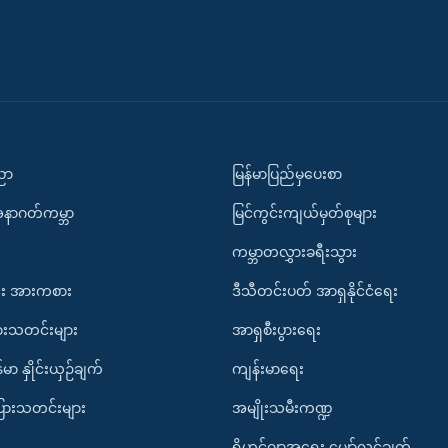
ပညာ
မြန်မာပြည်မှပေးစာ
အနာဂတ်ကမ္ဘာ
မြင်ကွင်းကျယ်မှတ်စုများ
ကမ္ဘာတလွှားခရီးသွား
း အားကစား
ဒီသီတင်းပတ် အာရှနိုင်ငံရေး
ားသတင်းများ
အာရှစီးပွားရေး
်မာ နှိုင်းယှဉ်ချက်
ကျန်းမာရေး
ပြားသတင်းများ
အမျိုးသမီးကဏ္ဍ
ရိုဟင်ဂျာအရေး မျှော်လင့်ချက်