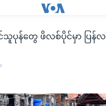
သူပုန်တွေ ဖိလစ်ပိုင်မှာ ပြန
း)