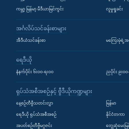
ကမ္ဘာ့ မြန်မာ့ မီဒီယာမြင်ကွင်း
လူမှုရှုခင်း
အင်္ဂလိပ်သင်ခန်းစာများ
အီဒီယံသင်ခန်းစာ
မကြေးမုံရဲ့အင
ရေဒီယို
နံနက်ပိုင်း ၆း၀၀-ရး၀၀
ညပိုင်း ၉း၀
ရုပ်သံအစီအစဉ်နှင့် ဗွီဒီယိုကဏ္ဍများ
နေ့စဉ်တီဗွီသတင်းလွှာ
မြန်မာ
ရေဒီယို ရုပ်သံအစီအစဉ်
နိုင်ငံတကာ
အပတ်စဉ်တီဗွီမဂ္ဂဇင်း
တွေ့ဆုံမေးမြန