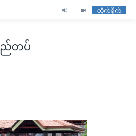
တိုက်ရိုက်
်လည်တပ်