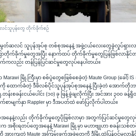
င်သူပုန်တွေ တိုက်ခိုက်စဉ်
ံမှာ မွတ်ဆလင် သူပုန်အုပ်စု တစ်စုအနေနဲ့ အဖွဲ့ငယ်လေးတွေခွဲလှုပ်ရှား
ြာတိုက်ခိုက်မှုတွေအပြီး နောက်ထပ် တိုက်ခိုက်မှုတွေပြန်ဖြစ်လာနိုင်တာမ
က်ကလည်း တန်ပြန်ပြင်ဆင်မှုတွေလုပ်နေပါတယ်။
်းက Marawi မြို.ကြီးမှာ စစ်ပွဲတွေစဖြစ်စေခဲ့တဲ့ Maute Group (ခေါ်) I
 ထောက်ခံတဲ့ ဒီဖိလစ်ပိုင်သူပုန်အုပ်စုအနေနဲ့ ပြီးခဲ့တဲ အောက်တို
်းစခန်းငယ်ပေါင်း (၁၀) ခု ဖြန့်ခွဲချလိုက်ပြီး အင်အား ၃၀၀ ခန့်ရှိတယ
စာမျက်နှာ Rappler မှာ ဒီအပတ်ထဲ ဖော်ပြလိုက်ပါတယ်။
ပ်အနေနဲ့လည်း တိုက်ခိုက်မှုတွေပိုဖြစ်လာမှာ အတွက်ပြင်ဆင်မှုတွေ
်းက အစိုးရတပ်တွေအနေနဲ့ Marawi မြို.မှာ မဟာဗျုဟာ စခန်းသစ်တစ်ခုဖ
ု အားကျတဲ့ Maute အကြမ်းဖက်အဖွဲ့တွေကို ဒီမြို.ထဲပြန်ဝင်မလာနိ