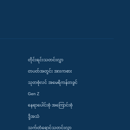
တိုင်းရင်းသတင်းလွှာ
တပတ်အတွင်း အားကစား
သုတစုံလင် အမေရိကန်တခွင်
Gen Z
နေရာပေါင်းစုံ အကြောင်းစုံ
ဒို့အသံ
သက်တံရောင်သတင်းလွှာ