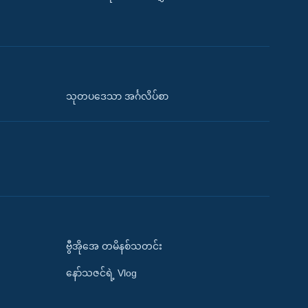
သုတပဒေသာ အင်္ဂလိပ်စာ
ဗွီအိုအေ တမိနစ်သတင်း
နော်သဇင်ရဲ့ Vlog