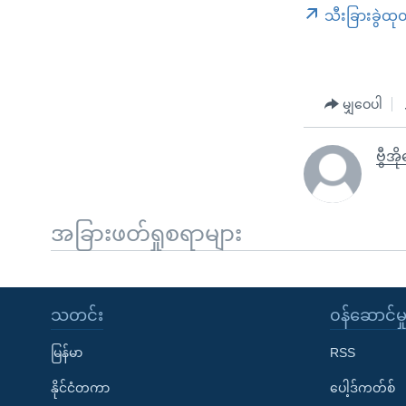
သီးခြားခွဲထု
မျှဝေပါ
ဗွီအိ
အခြားဖတ်ရှုစရာများ
သတင်း
၀န်ဆောင်မှ
မြန်မာ
RSS
နိုင်ငံတကာ
ပေါ့ဒ်ကတ်စ်