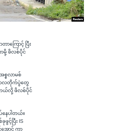
လာတာကြောင့် ပြီး
ို့ ဖိလစ်ပိုင်
S အစ္စလာမစ်
ဘာလတိုက်ပွဲတွေ
်လို့ ဖိလစ်ပိုင်
လုပ်နေပါတယ်။
ွင့်ပြီး IS
ုင်အောင် ကာ