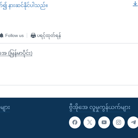
တ်၍ နားဆင်နိုင်ပါသည်။
EMBED
Follow us
ပရင့်ထုတ်ရန်
ုအေ (မြန်မာပိုင်း)
ုများ
ဗွီအိုအေ လူမှုကွန်ယက်များ