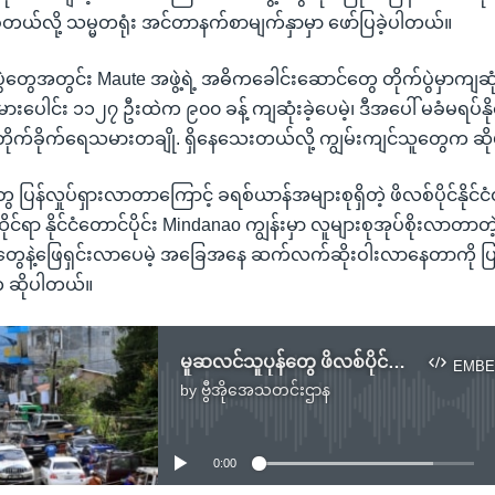
်ခဲ့တယ်လို့ သမ္မတရုံး အင်တာနက်စာမျက်နှာမှာ ဖော်ပြခဲ့ပါတယ်။
ုက်ပွဲတွေအတွင်း Maute အဖွဲ့ရဲ့ အဓိကခေါင်းဆောင်တွေ တိုက်ပွဲမှာကျဆု
ားပေါင်း ၁၁၂၇ ဦးထဲက ၉၀၀ ခန့် ကျဆုံးခဲ့ပေမဲ့၊ ဒီအပေါ် မခံမရပ်နို
့ တိုက်ခိုက်ရေသမားတချို. ရှိနေသေးတယ်လို့ ကျွမ်းကျင်သူတွေက ဆ
ွေ ပြန်လှုပ်ရှားလာတာကြောင့် ခရစ်ယာန်အများစုရှိတဲ့ ဖိလစ်ပိုင်နိုင်ငံ
င်ရာ နိုင်ငံတောင်ပိုင်း Mindanao ကျွန်းမှာ လူများစုအုပ်စိုးလာတာ
်ပွဲတွေနဲ့ဖြေရှင်းလာပေမဲ့ အခြေအနေ ဆက်လက်ဆိုးဝါးလာနေတာကို ပ
 ဆိုပါတယ်။
မူဆလင်သူပုန်တွေ ဖိလစ်ပိုင်မှာ ပြန်လည်တပ်ဖြန့်
EMBE
by
ဗွီအိုအေသတင်းဌာန
No media source currently available
0:00