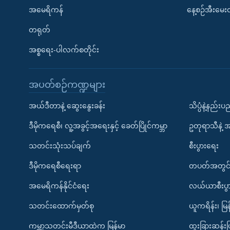
အမေရိကန်
နေ့စဉ်အီးမေ
တရုတ်
အစ္စရေး-ပါလက်စတိုင်း
အပတ်စဉ်ကဏ္ဍများ
အယ်ဒီတာနဲ့ ဆွေးနွေးခန်း
သိပ္ပံနဲ့နည်း
ဒီမိုကရေစီ၊ လူ့အခွင့်အရေးနှင့် ခေတ်ပြိုင်ကမ္ဘာ
ဥတုရာသီနဲ့ 
သတင်းသုံးသပ်ချက်
စီးပွားရေး
ဒီမိုကရေစီရေးရာ
တပတ်အတွင်
အမေရိကန်နိုင်ငံရေး
လယ်ယာစီးပွ
သတင်းထောက်မှတ်စု
ယူကရိန်း၊ မြန
ကမ္ဘာ့သတင်းမီဒီယာထဲက မြန်မာ
ထူးခြားဆန်း