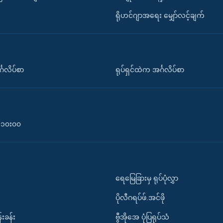
ရိုဟင်ဂျာအရေး မျှော်လင့်ချက်
်္ဂလိပ်စာ
ရုပ်ရှင်ထဲက အင်္ဂလိပ်စာ
၀-၁၀း၀၀
ရေမြေခြားမှ ရုပ်ပုံလွှာ
ပိုလီဂရပ်ဖ်.အင်ဖို
်းခန်း
ဗွီအိုအေ ပုံပြရုပ်သံ