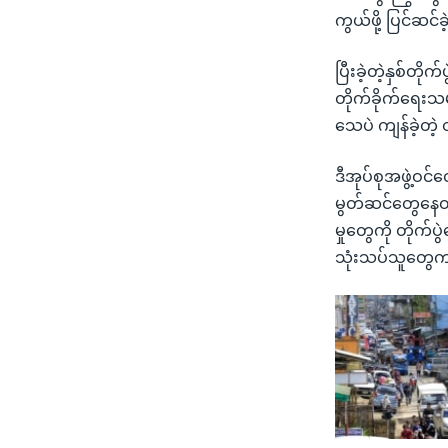
ကွယ်ဖို့ ပြင်ဆင
ပြီးခဲ့တဲ့နှစ်တိ
တိုက်ခိုက်ရေးသမ
သေပဲ ကျန်ခဲ့တဲ
ဒီအုပ်စုအဖွဲ့ဝင်တ
မွတ်ဆင်တွေနေထို
မှုတွေကို တိုက
သုံးသပ်သူတွေက