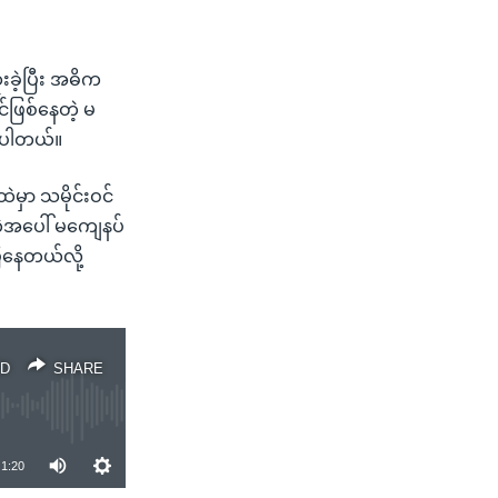
ံးခဲ့ပြီး အဓိက
င်ဖြစ်နေတဲ့ မ
ိုပါတယ်။
ထဲမှာ သမိုင်းဝင်
တဲ့အပေါ် မကျေနပ်
ြနေတယ်လို့
D
SHARE
1:20