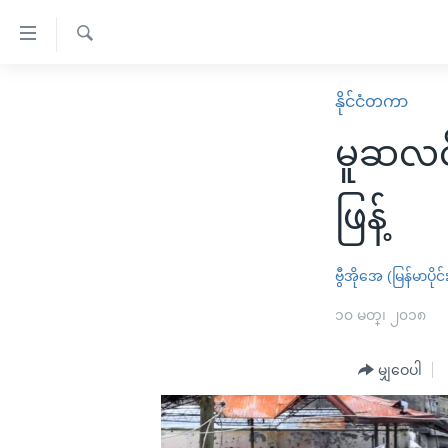
သုံး
ရ
ရှာဖွေ
လွယ်ကူ
မူလစာမျက်နှာ
နိုင်ငံတကာ
ရ
စေ
မြန်မာ
လာ
မူဆလင်
သည့်
ဒ်
ကမ္ဘာ့သတင်းများ
Link
ဗွီဒီယို
နိုင်ငံတကာ
ဖြန့်
များ
သတင်းလွတ်လပ်ခွင့်
အမေရိကန်
ပင်မ
ရပ်ဝန်းတခု လမ်းတခု အလွန်
တရုတ်
ဗွီအိုအေ (မြန်မာပိုင်
အကြောင်းအရာ
အင်္ဂလိပ်စာလေ့လာမယ်
အစ္စရေး-ပါလက်စတိုင်း
၁၀ မတ္၊ ၂၀၁၈
သို့
အပတ်စဉ်ကဏ္ဍများ
အမေရိကန်သုံးအီဒီယံ
ကျော်
မျှဝေပါ
ကြည့်
ရေဒီယိုနှင့်ရုပ်သံ အချက်အလက်များ
မကြေးမုံရဲ့ အင်္ဂလိပ်စာ
ရေဒီယို
ရန်
ရေဒီယို/တီဗွီအစီအစဉ်
ရုပ်ရှင်ထဲက အင်္ဂလိပ်စာ
တီဗွီ
ပင်မ