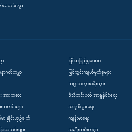
းလ်သတင်းလွှာ
ပညာ
မြန်မာပြည်မှပေးစာ
အနာဂတ်ကမ္ဘာ
မြင်ကွင်းကျယ်မှတ်စုများ
ကမ္ဘာတလွှားခရီးသွား
း အားကစား
ဒီသီတင်းပတ် အာရှနိုင်ငံရေး
ားသတင်းများ
အာရှစီးပွားရေး
်မာ နှိုင်းယှဉ်ချက်
ကျန်းမာရေး
ပြားသတင်းများ
အမျိုးသမီးကဏ္ဍ