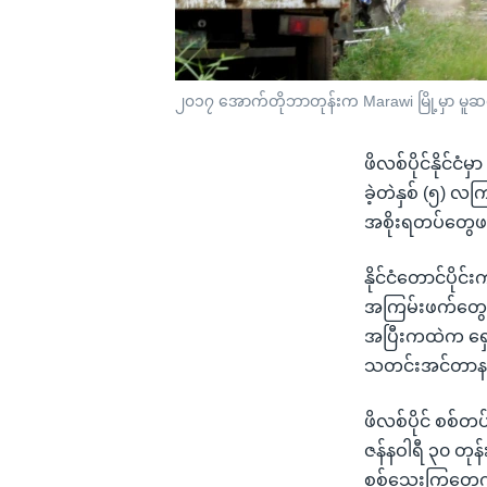
၂၀၁၇ အောက်တိုဘာတုန်းက Marawi မြို့မှာ မူဆလ
ဖိလစ်ပိုင်နိုင်င
ခဲ့တဲနှစ် (၅) လက
အစိုးရတပ်တွေဖ
နိုင်ငံတောင်ပိုင
အကြမ်းဖက်တွေကို
အပြီးကထဲက ရှေ.တန
သတင်းအင်တာနက်
ဖိလစ်ပိုင် စစ်တ
ဇန်နဝါရီ ၃၀ တုန
စစ်သွေးကြွတွေကိ