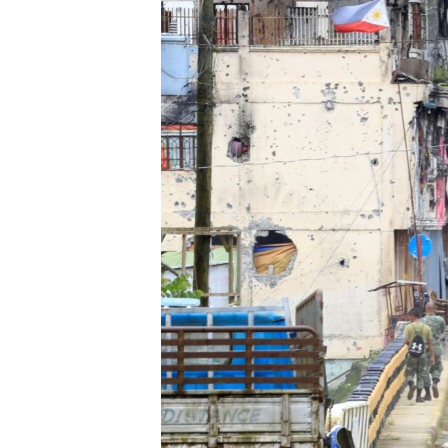
သုတပဒေသာ အင်္ဂလိပ်စာ
အ
ညွန်း
စာမျက်နှာ
သို့
ကျော်
ကြည့်
ရန်
ရှာဖွေ
ရန်
နေရာ
သို့
ကျော်
ရန်