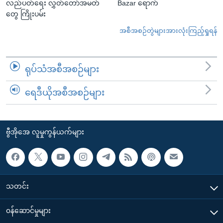
လည်ပတ်ရေး လွှတ်တော်အမတ်
Bazar ရောက်
တွေ ကြိုးပမ်း
အစီအစဉ်တွဲများအားလုံးကြည့်ရှုရန်
ရုပ်သံအစီအစဉ်များ
ရေဒီယိုအစီအစဉ်များ
ဗွီအိုအေ လူမှုကွန်ယက်များ
သတင်း
၀န်ဆောင်မှုများ