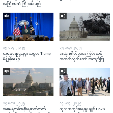
အကြီးအကဲ ကြိုးပမ်းမည်
၁၅ မတ္၊ ၂၀၂၅
၁၅ မတ္၊ ၂၀၂၅
တရားရေးဌာနမှာ သမ္မတ Trump
အသုံးစရိတ်ဥပဒေကြမ်း ကန်
မိန့်ခွန်းပြော
အထက်လွှတ်တော် အတည်ပြု
၁၄ မတ္၊ ၂၀၂၅
၁၄ မတ္၊ ၂၀၂၅
အမေရိကန်အစိုးရဆက်လက်
ကုလအတွင်းရေးမှူးချုပ် Cox's