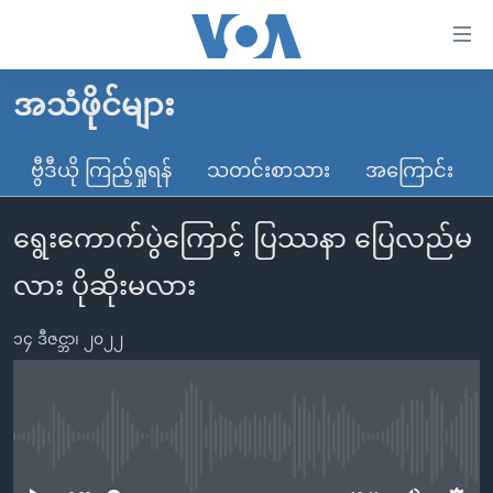
သုံး
ရ
လွယ်ကူ
အသံဖိုင်များ
မူလစာမျက်နှာ
စေ
မြန်မာ
ဗွီဒီယို ကြည့်ရှုရန်
သတင်းစာသား
အကြောင်း
သည့်
ကမ္ဘာ့သတင်းများ
Link
ရွေးကောက်ပွဲကြောင့် ပြဿနာ ပြေလည်မ
ဗွီဒီယို
နိုင်ငံတကာ
များ
သတင်းလွတ်လပ်ခွင့်
အမေရိကန်
လား ပိုဆိုးမလား
ပင်မ
ရပ်ဝန်းတခု လမ်းတခု အလွန်
တရုတ်
အကြောင်းအရာ
၁၄ ဒီဇင္ဘာ၊ ၂၀၂၂
သို့
အင်္ဂလိပ်စာလေ့လာမယ်
အစ္စရေး-ပါလက်စတိုင်း
ကျော်
အပတ်စဉ်ကဏ္ဍများ
အမေရိကန်သုံးအီဒီယံ
ကြည့်
ရေဒီယိုနှင့်ရုပ်သံ အချက်အလက်များ
မကြေးမုံရဲ့ အင်္ဂလိပ်စာ
ရေဒီယို
ရန်
No media source currently available
ပင်မ
ရေဒီယို/တီဗွီအစီအစဉ်
ရုပ်ရှင်ထဲက အင်္ဂလိပ်စာ
တီဗွီ