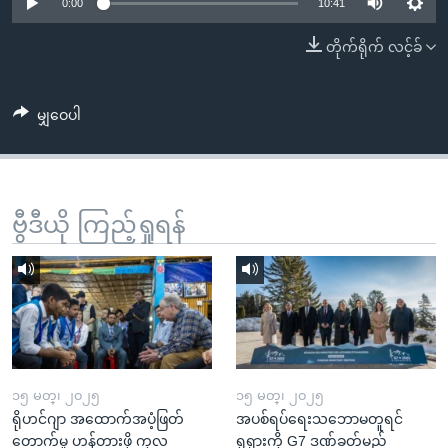
အ
0:00
10:41
သုတပဒေသာ အင်္ဂလိပ်စာ
ညွန်း
Learning English
တိုက်ရိုက် လင့်ခ်
စာမျက်နှာ
သို့
ဗွီအိုအေ လူမှုကွန်ယက်များ
ကျော်
မျှဝေပါ
ကြည့်
ရန်
ဘာသာစကားများ
ရှာဖွေ
ဗွီဒီယို ကြည့်ရှုရန်
ရန်
နေရာ
သို့
ကျော်
ရန်
၁၅ မတ္၊ ၂၀၂၅
၁၅ မတ္၊ ၂၀၂၅
ရိုဟင်ဂျာ အထောက်အပံ့ဖြတ်
အပစ်ရပ်ရေးသဘောမတူရင်
တောက်မှု ဟန့်တားဖို့ ကုလ
ရုရှားကို G7 ဒဏ်ခတ်မည်