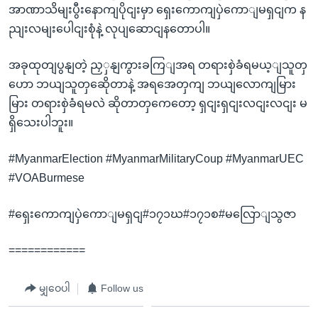
အာဏာသိမျးပွီးနောကျပိုငျးမှာ ရှေးကောကျပှဲကောျမရှငျက န
ညျးလမျးပေါငျးစုံနဲ့ လုပျဆောငျနတောပါ။
အခုထုတျပွနျတဲ့ ညှှနျကွားခကြျအရ တရားစှဲခံရမယ့ျသူတှ
ဟော ဘယျသူတှဆေိုတာနဲ့ အရအေတှကျ ဘယျလောကျမြား
မြား တရားစှဲခံရမလဲ ဆိုတာတှကေတော့ ရှငျးရှငျးလငျးလငျး မ
ရှိသေးပါဘူး။
#MyanmarElection #MyanmarMilitaryCoup #MyanmarUEC
#VOABurmese
#ရှေးကောကျပှဲကောျမရှငျ#၁၇၁ဃ#၁၇၁စ#မလြောျသွဇာ
============
မျှဝေပါ
Follow us