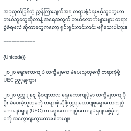
အခုထုတ်ပြန်တဲ့ ညွှန်ကြားချက်အရ တရားစွဲခံရမယ့်သူတွေဟာ
ဘယ်သူတွေဆိုတာနဲ့ အရေအတွက် ဘယ်လောက်များများ တရား
စွဲခံရမလဲ ဆိုတာတွေကတော့ ရှင်းရှင်းလင်းလင်း မရှိသေးပါဘူး။
============
{Unicode}}
၂၀၂၀ ရှေးကောကျပှဲ တကွိမျမက မဲပေးသူတှကေို တရားစှဲဖို့
UEC ညှှနျကွား
၂၀၂၀ ပွည့ျနှဈ နိုဝငျဘာလ ရှေးကောကျပှဲမှာ တကွိမျထကျပို
ပွီး မဲပေးခဲ့သူတှကေို တရားစှဲဆိုဖို့ ပွညျထောငျစုရှေးကောကျပှဲ
ကောျမရှငျ (UEC) က ရှေးကောကျပှဲကောျမရှငျအဖှဲ့ခှဲတှ
ကေို အကွောငျးကွားထားပါတယျ။