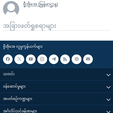
ဗွီအိုအေ (မြန်မာဌာန)
အခြားဖတ်ရှုစရာများ
ဗွီအိုအေ လူမှုကွန်ယက်များ
သတင်း
၀န်ဆောင်မှုများ
အပတ်စဉ်ကဏ္ဍများ
အင်္ဂလိပ်သင်ခန်းစာများ