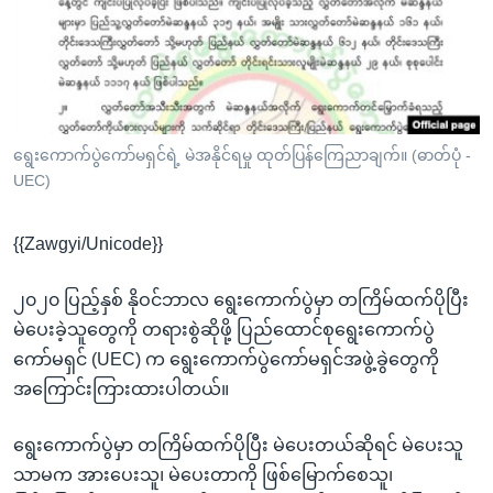
အ
သုတပဒေသာ အင်္ဂလိပ်စာ
ညွန်း
Learning English
စာမျက်နှာ
သို့
ဗွီအိုအေ လူမှုကွန်ယက်များ
ကျော်
ကြည့်
ရွေးကောက်ပွဲကော်မရှင်ရဲ့ မဲအနိုင်ရမှု ထုတ်ပြန်ကြေညာချက်။ (ဓာတ်ပုံ -
UEC)
ရန်
ဘာသာစကားများ
ရှာဖွေ
{{Zawgyi/Unicode}}
ရန်
နေရာ
၂၀၂၀ ပြည့်နှစ် နိုဝင်ဘာလ ရွေးကောက်ပွဲမှာ တကြိမ်ထက်ပိုပြီး
သို့
မဲပေးခဲ့သူတွေကို တရားစွဲဆိုဖို့ ပြည်ထောင်စုရွေးကောက်ပွဲ
ကျော်
ကော်မရှင် (UEC) က ရွေးကောက်ပွဲကော်မရှင်အဖွဲ့ခွဲတွေကို
ရန်
အကြောင်းကြားထားပါတယ်။
ရွေးကောက်ပွဲမှာ တကြိမ်ထက်ပိုပြီး မဲပေးတယ်ဆိုရင် မဲပေးသူ
သာမက အားပေးသူ၊ မဲပေးတာကို ဖြစ်မြောက်စေသူ၊