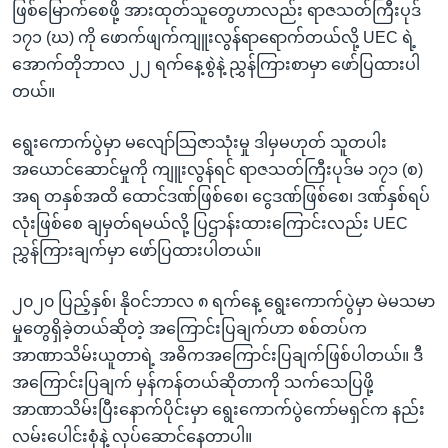
ဖြစ်မြောက်စေဖို့ အားထုတ်သူတွေဟာလည်း ရာဇသတ်ကြီးပုဒ်
၁၇၁ (ဃ) ကို ဖောက်ဖျက်ကျူးလွန်ရာရောက်တယ်လို့ UEC ရဲ့
အောက်တိုဘာလ ၂၂ ရက်နေ့စွဲနဲ့ ညွှန်ကြားစာမှာ ဖော်ပြထားပါ
တယ်။
ရွေးကောက်ပွဲမှာ မလျော်သြဇာသုံးမှု ဒါမှမဟုတ် သူတပါး
အယောင်ဆောင်မှုကို ကျူးလွန်ရင် ရာဇသတ်ကြီးပုဒ်မ ၁၇၁ (စ)
အရ တနှစ်အထိ ထောင်ဒဏ်ဖြစ်စေ၊ ငွေဒဏ်ဖြစ်စေ၊ ဒဏ်နှစ်ရပ်
လုံးဖြစ်စေ ချမှတ်ရမယ်လို့ ပြဌာန်းထားကြောင်းလည်း UEC
ညွှန်ကြားချက်မှာ ဖော်ပြထားပါတယ်။
၂၀၂၀ ပြည့်နှစ်၊ နိုဝင်ဘာလ ၈ ရက်နေ့ ရွေးကောက်ပွဲမှာ မဲမသမာ
မှုတွေရှိခဲ့တယ်ဆိုတဲ့ အကြောင်းပြချက်ဟာ စစ်တပ်က
အာဏာသိမ်းယူတာရဲ့ အဓိကအကြောင်းပြချက်ဖြစ်ပါတယ်။ ဒီ
အကြောင်းပြချက် မှန်ကန်တယ်ဆိုတာကို သက်သေပြဖို့
အာဏာသိမ်းပြီးနောက်ပိုင်းမှာ ရွေးကောက်ပွဲကော်မရှင်က နည်း
လမ်းပေါင်းစုံနဲ့ လုပ်ဆောင်နေတာပါ။