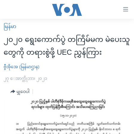
သုံး
ရ
လွယ်ကူ
မြန်မာ
မူလစာမျက်နှာ
စေ
၂၀၂၀ ရွေးကောက်ပွဲ တကြိမ်မက မဲပေးသူ
မြန်မာ
သည့်
တွေကို တရားစွဲဖို့ UEC ညွှန်ကြား
ကမ္ဘာ့သတင်းများ
Link
ဗွီဒီယို
နိုင်ငံတကာ
ဗွီအိုအေ (မြန်မာဌာန)
များ
သတင်းလွတ်လပ်ခွင့်
အမေရိကန်
၂၇ ေအာက္တိုဘာ၊ ၂၀၂၁
ပင်မ
ရပ်ဝန်းတခု လမ်းတခု အလွန်
တရုတ်
အကြောင်းအရာ
မျှဝေပါ
သို့
အင်္ဂလိပ်စာလေ့လာမယ်
အစ္စရေး-ပါလက်စတိုင်း
ကျော်
အပတ်စဉ်ကဏ္ဍများ
အမေရိကန်သုံးအီဒီယံ
ကြည့်
ရေဒီယိုနှင့်ရုပ်သံ အချက်အလက်များ
မကြေးမုံရဲ့ အင်္ဂလိပ်စာ
ရေဒီယို
ရန်
ပင်မ
ရေဒီယို/တီဗွီအစီအစဉ်
ရုပ်ရှင်ထဲက အင်္ဂလိပ်စာ
တီဗွီ