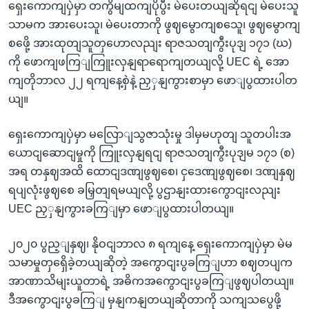
ရှေးကောကျပှဲမှာ တကွိမျထကျပိုပွီး မဲပေးတယျဆိုရငျ မဲပေးသူ
သာမက အားပေးသူ၊ မဲပေးတာကို ဖွဈမွောကျစသေူ၊ ဖွဈမွောကျ
စဖေို့ အားထုတျသူတှဟောလညျး ရာဇသတျကွီးပုဒျ ၁၇၁ (ဃ)
ကို ဖောကျဖကြျကြူးလှနျရာရောကျတယျလို့ UEC ရဲ့ အော
ကျတိုဘာလ ၂၂ ရကျနေ့စှဲနဲ့ ညှှနျကွားစာမှာ ဖောျပွထားပါတ
ယျ။
ရှေးကောကျပှဲမှာ မလြောျသွဇာသုံးမှု ဒါမှမဟုတျ သူတပါးအ
ယောငျဆောငျမှုကို ကြူးလှနျရငျ ရာဇသတျကွီးပုဒျမ ၁၇၁ (စ)
အရ တနှဈအထိ ထောငျဒဏျဖွဈစေ၊ ငှဒေဏျဖွဈစေ၊ ဒဏျနှဈ
ရပျလုံးဖွဈစေ ခမြှတျရမယျလို့ ပွဌာနျးထားကွောငျးလညျး
UEC ညှှနျကွားခကြျမှာ ဖောျပွထားပါတယျ။
၂၀၂၀ ပွည့ျနှဈ၊ နိုဝငျဘာလ ၈ ရကျနေ့ ရှေးကောကျပှဲမှာ မဲမ
သမာမှုတှရှေိခဲ့တယျဆိုတဲ့ အကွောငျးပွခကြျဟာ စဈတပျက
အာဏာသိမျးယူတာရဲ့ အဓိကအကွောငျးပွခကြျဖွဈပါတယျ။
ဒီအကွောငျးပွခကြျ မှနျကနျတယျဆိုတာကို သကျသပွေဖို့