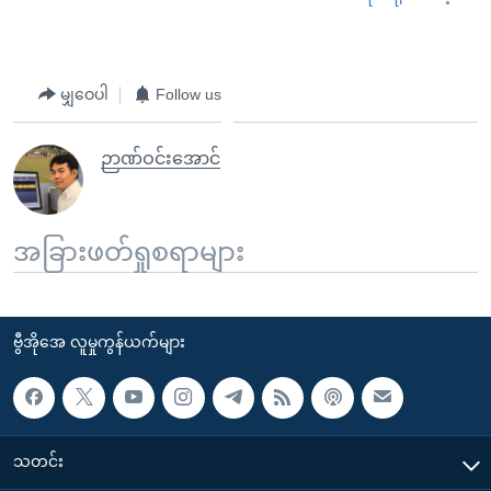
မျှဝေပါ
Follow us
ဉာဏ်ဝင်းအောင်
အခြားဖတ်ရှုစရာများ
ဗွီအိုအေ လူမှုကွန်ယက်များ
သတင်း