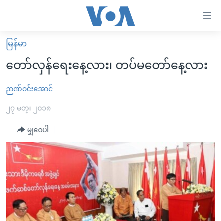
သုံး
ရ
လွယ်ကူ
မြန်မာ
မူလစာမျက်နှာ
စေ
တော်လှန်ရေးနေ့လား၊ တပ်မတော်နေ့လား
မြန်မာ
သည့်
ကမ္ဘာ့သတင်းများ
ဉာဏ်ဝင်းအောင်
Link
ဗွီဒီယို
နိုင်ငံတကာ
၂၇ မတ္၊ ၂၀၁၈
များ
သတင်းလွတ်လပ်ခွင့်
အမေရိကန်
မျှဝေပါ
ပင်မ
ရပ်ဝန်းတခု လမ်းတခု အလွန်
တရုတ်
အကြောင်းအရာ
သို့
အင်္ဂလိပ်စာလေ့လာမယ်
အစ္စရေး-ပါလက်စတိုင်း
ကျော်
အပတ်စဉ်ကဏ္ဍများ
အမေရိကန်သုံးအီဒီယံ
ကြည့်
ရေဒီယိုနှင့်ရုပ်သံ အချက်အလက်များ
မကြေးမုံရဲ့ အင်္ဂလိပ်စာ
ရေဒီယို
ရန်
ပင်မ
ရေဒီယို/တီဗွီအစီအစဉ်
ရုပ်ရှင်ထဲက အင်္ဂလိပ်စာ
တီဗွီ