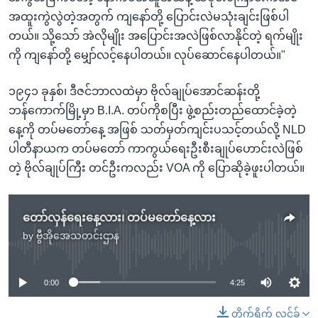
အထူးကွဲလွဲတဲ့အတွက် ကျနော်တို့ ပြောင်းလဲမသုံးချင်းဖြစ်ပါ
တယ်။ သို့သော် အဲလိုမျိုး အပြောင်းအလဲဖြစ်လာနိုင်တဲ့ ရက်မျိုး
ကို ကျနော်တို့ မျှော်လင့်နေပါတယ်။ လုပ်ဆောင်နေပါတယ်။"
၁၉၄၁ ခုနှစ်၊ ဒီဇင်ဘာလထဲမှာ ဗိုလ်ချုပ်အောင်ဆန်းတို့
ဘန်ကောက်မြို့မှာ B.I.A. တပ်ကိုစပြီး ဖွဲ့စည်းတည်ထောင်ခဲ့တဲ့
နေ့ကို တပ်မတော်နေ့ အဖြစ် သတ်မှတ်ကျင်းပသင့်တယ်လို့ NLD
ပါတီနာယက တပ်မတော် ကာကွယ်ရေးဦးစီးချုပ်ဟောင်းလဲဖြစ်
တဲ့ ဗိုလ်ချုပ်ကြီး တင်ဦးကလည်း VOA ကို ပြောဆိုခဲ့ဖူးပါတယ်။
တော်လှန်ရေးနေ့လား၊ တပ်မတော်နေ့လား
by
ဗွီအိုအေသတင်းဌာန
No media source currently available
0:00
4:25
တိုက်ရိုက် လင့်ခ်