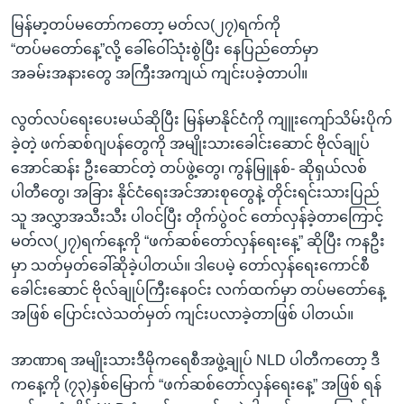
မြန်မာ့တပ်မတော်ကတော့ မတ်လ(၂၇)ရက်ကို
“တပ်မတော်နေ့”လို့ ခေါ်ဝေါ်သုံးစွဲပြီး နေပြည်တော်မှာ
အခမ်းအနားတွေ အကြီးအကျယ် ကျင်းပခဲ့တာပါ။
လွတ်လပ်ရေးပေးမယ်ဆိုပြီး မြန်မာနိုင်ငံကို ကျူးကျော်သိမ်းပိုက်
ခဲ့တဲ့ ဖက်ဆစ်ဂျပန်တွေကို အမျိုးသားခေါင်းဆောင် ဗိုလ်ချုပ်
အောင်ဆန်း ဦးဆောင်တဲ့ တပ်ဖွဲ့တွေ၊ ကွန်မြူနစ်- ဆိုရှယ်လစ်
ပါတီတွေ၊ အခြား နိုင်ငံရေးအင်အားစုတွေနဲ့ တိုင်းရင်းသားပြည်
သူ အလွှာအသီးသီး ပါဝင်ပြီး တိုက်ပွဲဝင် တော်လှန်ခဲ့တာကြောင့်
မတ်လ(၂၇)ရက်နေ့ကို “ဖက်ဆစ်တော်လှန်ရေးနေ့” ဆိုပြီး ကနဦး
မှာ သတ်မှတ်ခေါ်ဆိုခဲ့ပါတယ်။ ဒါပေမဲ့ တော်လှန်ရေးကောင်စီ
ခေါင်းဆောင် ဗိုလ်ချုပ်ကြီးနေဝင်း လက်ထက်မှာ တပ်မတော်နေ့
အဖြစ် ပြောင်းလဲသတ်မှတ် ကျင်းပလာခဲ့တာဖြစ် ပါတယ်။
အာဏာရ အမျိုးသားဒီမိုကရေစီအဖွဲ့ချုပ် NLD ပါတီကတော့ ဒီ
ကနေ့ကို (၇၃)နှစ်မြောက် “ဖက်ဆစ်တော်လှန်ရေးနေ့” အဖြစ် ရန်