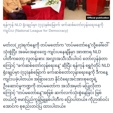
အ
သုတပဒေသာ အင်္ဂလိပ်စာ
ညွန်း
Learning English
စာမျက်နှာ
သို့
ဗွီအိုအေ လူမှုကွန်ယက်များ
ရန်ကုန် NLD ရုံးချုပ်မှာ (၇၃)နှစ်မြောက် ဖက်ဆစ်တော်လှန်းရေးနေ့ကို
ကျော်
ကျင်းပ (National League for Democracy)
ကြည့်
ရန်
မတ်လ(၂၇)ရက်နေ့ကို တပ်မတော်က “တပ်မတော်နေ့”လို့ခေါ်ဝေါ်
ဘာသာစကားများ
ရှာဖွေ
သုံးစွဲပြီး အခမ်းအနားတွေ ကျင်းပနေချိန်မှာ အာဏာရ NLD
ရန်
ပါတီကတော့ လူတန်းစား အလွှာအသီးသီးပါဝင် တော်လှန်ခဲ့တာ
နေရာ
ကြောင့် “ဖက်ဆစ်တော်လှန်ရေးနေ့” ဆိုပြီး ရန်ကုန် ရွှေဂုံတိုင် NLD
သို့
ရုံးချုပ်မှာ (၇၃)နှစ်မြောက် ဖက်ဆစ်တော်လှန်းရေးနေ့ကို ဒီကနေ့
ကျော်
ကျင်းပခဲ့ပါတယ်။ အခြားသော နိုင်ငံရေးအင်အားစုတွေရဲ့
ရန်
ဦးဆောင်မှုကဏ္ဍကို တပ်မတော်က အသိအမှတ် မပြုလိုတာ
ကြောင့် “တပ်မတော်နေ့”အဖြစ် ဆက်လက်သုံးစွဲနေခြင်း ဖြစ်
တယ်လို့ ဗမာပြည်ကွန်မြူနစ်ပါတီက ပြောပါတယ်။ ကိုဉာဏ်ဝင်း
အောင်က စုစည်းတင်ပြ ထားပါတယ်။