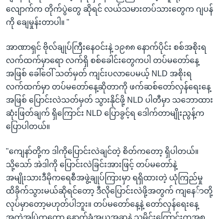
လျောက်က တိုက်ပွဲတွေ ဆိုရင် လယ်သမားတပ်သားတွေက ဂျပန်
ကို ချေမှုန်းတာပါ။ "
အာဏာရှင် ဗိုလ်ချုပ်ကြီးနေဝင်းနဲ့ ၁၉၈၈ နောက်ပိုင်း စစ်အစိုးရ
လက်ထက်မှာရော လက်ရှိ စစ်ခေါင်းတွေကပါ တပ်မတော်နေ့
အဖြစ် ခေါ်ဝေါ် သတ်မှတ် ကျင်းပလာပေမယ့် NLD အစိုးရ
လက်ထက်မှာ တပ်မတော်နေ့ဆိုတာကို ဖက်ဆစ်တော်လှန်ရေးနေ့
အဖြစ် ပြောင်းလဲသတ်မှတ် သွားနိုင်ဖို့ NLD ပါတီမှာ သဘောထား
ဆုံးဖြတ်ချက် ရှိကြောင်း NLD ပြောခွင့်ရ ဒေါက်တာမျိုးညွန့်က
ပြောပါတယ်။
"ကျေနာ်တို့က ဒါကိုပြောင်းလဲချင်တဲ့ စိတ်ကတော့ ရှိပါတယ်။
သို့သော် အဲဒါကို ပြောင်းလဲခြင်းအားဖြင့် တပ်မတော်နဲ့
အမျိုးသားဒီမိုကရေစီအဖွဲ့ချုပ်ကြားမှာ ရရှိထားတဲ့ ယုံကြည်မှု
ထိခိုက်သွားမယ်ဆိုရင်တော့ ဒီလိုပြောင်းလဲဖို့အတွက် ကျနေ်ာတို့
လုပ်မှာတော့မဟုတ်ပါဘူး။ တပ်မတော်နေ့နဲ့ တော်လှန်ရေးနေ့
အကွဲအပြဲကတော့ နောက်ခံအယူအဆနဲ့ သမိုင်းကြောင်းကအစ