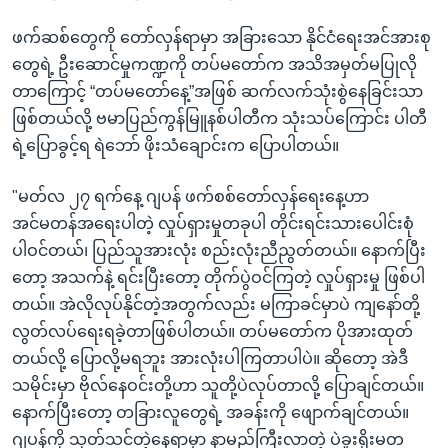
ဖက်ဆစ်တွေကို တော်လှန်ရာမှာ အခြားသော နိုင်ငံရေးအင်အားစု
တွေရဲ့ ဦးဆောင်မှုကဏ္ဍကို တပ်မတော်က အသိအမှတ်မပြုလို
တာကြောင့် “တပ်မတော်နေ့”အဖြစ် ဆက်လက်သုံးစွဲနေခြင်းသာ
ဖြစ်တယ်လို့ ဗမာပြည်ကွန်မြူနစ်ပါတီက သုံးသပ်ကြောင်း ပါတီ
ရဲ့ပြောခွင့်ရ ရဲဘော် ဖိုးသံချောင်းက ပြောပါတယ်။
"မတ်လ ၂၇ ရက်နေ့ ဂျပန် ဖက်စစ်တော်လှန်ရေးနေ့ဟာ
အင်မတန်အရေးပါတဲ့ လှုပ်ရှားမှုတခုပါ တိုင်းရင်းသားပေါင်းစုံ
ပါဝင်တယ်၊ ပြည်သူအားလုံး စည်းလုံးညီညွတ်တယ်။ နောက်ပြီး
တော့ အသက်နဲ့ ရင်းပြီးတော့ တိုက်ပွဲဝင်ကြတဲ့ လှုပ်ရှားမှု ဖြစ်ပါ
တယ်။ အဲလိုလုပ်နိုင်တဲ့အတွက်လည်း မကြာခင်မှာပဲ ကျနော်တို့
လွတ်လပ်ရေးရခဲ့တာဖြစ်ပါတယ်။ တပ်မတော်က ပိုအားထုတ်
တယ်လို့ ပြောလို့မရဘူး အားလုံးပါကြတာပါပဲ။ ဆိုတော့ အဲဒီ
သမိုင်းမှာ ဗိုလ်နေဝင်းတို့ဟာ သူတို့ပဲလုပ်တာလို့ ပြောချင်တယ်။
နောက်ပြီးတော့ တခြားလူတွေရဲ့ အခန်းကို ဖျောက်ချင်တယ်။
ဂျပန်ကို သုတ်သင်တဲ့နေရာမှာ နာမည်ကြီးလာတဲ့ ပဲခူးရိုးမတ