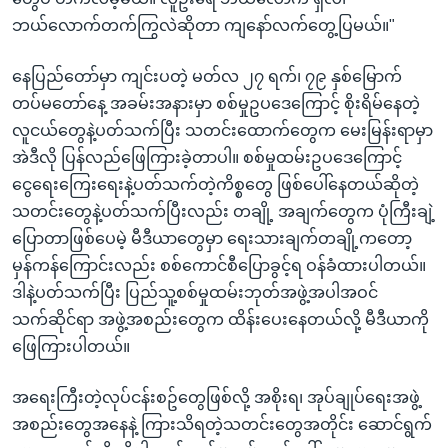
ဘယ်လောက်တက်ကြွလဲဆိုတာ ကျနော်လက်တွေ့ပြမယ်။"
နေပြည်တော်မှာ ကျင်းပတဲ့ မတ်လ ၂၇ ရက်၊ ၇၉ နှစ်မြောက်
တပ်မတော်နေ့ အခမ်းအနားမှာ စစ်မှုဥပဒေကြောင့် စိုးရိမ်နေတဲ့
လူငယ်တွေနဲ့ပတ်သက်ပြီး သတင်းထောက်တွေက မေးမြန်းရာမှာ
အဲဒီလို ပြန်လည်ဖြေကြားခဲ့တာပါ။ စစ်မှုထမ်းဥပဒေကြောင့်
ငွေရေးကြေးရေးနဲ့ပတ်သက်တဲ့ကိစ္စတွေ ဖြစ်ပေါ်နေတယ်ဆိုတဲ့
သတင်းတွေနဲ့ပတ်သက်ပြီးလည်း တချို့ အချက်တွေက ပုံကြီးချဲ့
ပြောတာဖြစ်ပေမဲ့ မီဒီယာတွေမှာ ရေးသားချက်တချို့ကတော့
မှန်ကန်ကြောင်းလည်း စစ်ကောင်စီပြောခွင့်ရ ဝန်ခံထားပါတယ်။
ဒါနဲ့ပတ်သက်ပြီး ပြည်သူ့စစ်မှုထမ်းဘုတ်အဖွဲ့အပါအဝင်
သက်ဆိုင်ရာ အဖွဲ့အစည်းတွေက ထိန်းပေးနေတယ်လို့ မီဒီယာကို
ဖြေကြားပါတယ်။
အရေးကြီးတဲ့လုပ်ငန်းစဥ်တွေဖြစ်လို့ အစိုးရ၊ အုပ်ချုပ်ရေးအဖွဲ့
အစည်းတွေအနေနဲ့ ကြားသိရတဲ့သတင်းတွေအတိုင်း ဆောင်ရွက်