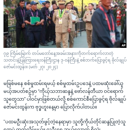
အ
သုတပဒေသာ အင်္ဂလိပ်စာ
ညွန်း
Learning English
စာမျက်နှာ
သို့
ဗွီအိုအေ လူမှုကွန်ယက်များ
ကျော်
ကြည့်
ရန်
ဘာသာစကားများ
၇၉ ကြိမ်မြောက် တပ်မတော်နေ့အခမ်းအနားကိုတက်ရောက်လာတဲ့
ရှာဖွေ
သတင်းနဲ့ပြန်ကြားရေးဝန်ကြီးဌာန ဒု-ဝန်ကြီးနဲ့ စစ်ဘက်ပြောခွင့်ရ ဗိုလ်ချုပ်
ရန်
ဇော်မင်းထွန်း။ (မတ် ၂၇၊ ၂၀၂၄)
နေရာ
သို့
မဖြစ်မနေ စစ်မှုထမ်းရမယ့် စစ်မှုထမ်းဥပဒေနဲ့ ပထမဆုံးခေါ်ယူ
ကျော်
မယ့်အပတ်စဥ်မှာ “ကိုယ့်သဘာဆန္ဒနဲ့ ဗော်လန်တီယာ ဝင်ရောက်
ရန်
သူတွေသာ” ပါဝင်မှာဖြစ်တယ်လို့ စစ်ကောင်စီပြောခွင့်ရ ဗိုလ်ချုပ်
ဇော်မင်းထွန်းက ဗုဒ္ဓဟူးနေ့မှာ ပြောလိုက်ပါတယ်။
"ပထမဦးဆုံးအသုတ်ဖွင့်တဲ့နေရာမှာ သူတို့ကိုယ်တိုင်ဆန္ဒပြုတဲ့သူ
တွေပဲ တက်လိမ့်မယ်။ လူဦးရေ ဘယ်လောက် ရှိလဲ၊