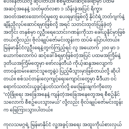
ပေးနေတယ်လို့ ဆိုပါတယ်။ စစ်မှုထမ်းဆင့်ခေါ်ရာမှာ ပထမ
အဆင့်အနေနဲ့ သတ်မှတ်လစာ ၁ သိန်းခွဲအပြင် ရိက္ခာ၊
အဝတ်အစားထောက်ပံ့မှုတွေ ပေးရမှာဖြစ်လို့ နိုင်ငံရဲ့ဘတ်ဂျက်နဲ့
ချိန်ညှိလုပ်ဆောင်ရမှာဖြစ်လို့ အရင် သတင်းထုတ်ပြန်ခဲ့တဲ့
အတိုင်း တနှစ်မှာ လူဦးရေသောင်းဂဏန်းကိုသာ ခေါ်ယူနိုင်မှာဖြစ်
တယ်လို့လည်း ဗိုလ်ချုပ်ဇော်မင်းထွန်းက ထပ်မံ ပြောပါတယ်။
မြန်မာနိုင်ငံလူဦးရေနဲ့တွက်ကြည့်ရင် လူ အယောက် ၂၀၀ မှာ ၁
ယောက်လောက်ပဲ ဆင့်ခေါ်ခံရမှာဖြစ်တဲ့အပြင် ပထမအကြိမ်နဲ့
ဒုတိယအကြိမ်တွေမှာ ဗော်လန်တီယံ ကိုယ့်ဆန္ဒအလျောက်
တာဝန်ထမ်းဆောင်သူတွေနဲ့ပဲ ပြည့်မီသွားမှာဖြစ်တယ်လို့ ဆိုပါ
တယ်။ စစ်သင်တန်းလေ့ကျင့်ရေးကျောင်းတွေမှာ မီဒီယာ ဝင်
ရောက်သတင်းယူခွင့်နဲ့ပတ်သက်လို့ မေးမြန်းချက်ကိုတော့
“လုံခြုံရေး အခြေအနေနဲ့ ကျန်တဲ့အခြေအနေတွေအရ စီစဥ်နိုင်
သလောက် စီစဥ်ပေးသွားမယ်” လို့လည်း ဗိုလ်ချုပ်ဇော်မင်းထွန်း
က ဖြေကြားသွားပါတယ်။
ကုလသမဂ္ဂရဲ့ မြန်မာနိုင်ငံ လူ့အခွင့်အရေး အထူးကိုယ်စားလှယ်