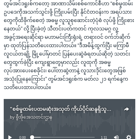
တွမ်အင်ဒရူးစ်ကတော့ အာဏာသိမ်းစစ်ကောင်စီဟာ “စစ်မှုထမ်း
ဥပဒေကိုအသက်သွင်းဖို့ ကြိုးပမ်းပြီး နိုင်ငံတဝန်းက အရပ်သား
တွေကိုထိခိုက်စေတဲ့ အဓမ္မ လူသူစုဆောင်းတဲ့ပုံစံ လုပ်ဖို့ ကြိုးစား
နေတယ်” လို့ ပြီးခဲ့တဲ့ သီတင်းပတ်ကတင် ကုလသမဂ္ဂ လူ့
အခွင့်အရေးဆိုင်ရာ မဟာမင်းကြီးရုံးရဲ့ တရားဝင် ဝက်ဘ်ဆိုက်
မှာ ထုတ်ပြန်သတိပေးထားပါတယ်။ “ဒီအမိန့်ထွက်ပြီး မကြာမီ
လူငယ်တချို့ မြို့ပေါ်မှာတင် ပြန်ပေးဆွဲခံရတယ်ဆိုတဲ့ သတင်း
တွေထွက်ခဲ့ပြီး ကျေးရွာတွေမှာလည်း လူထုကို အဓမ္မ
လုပ်အားပေးစေခိုင်း၊ ပေါ်တာဆွဲတာနဲ့ လူသားဒိုင်းတွေအဖြစ်
အသုံးပြုနေကြောင်း” တွမ်အင်ဒရူးစ်က မတ်လ ၂၁ ရက်နေ့က
သတိပေးထားပါတယ်။
"စစ်မှုထမ်းပထမဆုံးအသုတ် ကိုယ်ပိုင်ဆန္ဒရှိသူများသာခေါ်ယူမည်" စစ်ကောင်စီပြောခွင့်ရ
by
ဗွီအိုအေသတင်းဌာန
No media source currently available
0:00
1:11