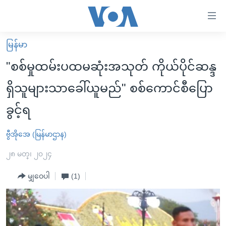
သုံး
ရ
လွယ်ကူ
မြန်မာ
မူလစာမျက်နှာ
စေ
"စစ်မှုထမ်းပထမဆုံးအသုတ် ကိုယ်ပိုင်ဆန္ဒ
မြန်မာ
သည့်
ရှိသူများသာခေါ်ယူမည်" စစ်ကောင်စီပြော
ကမ္ဘာ့သတင်းများ
Link
ခွင့်ရ
ဗွီဒီယို
နိုင်ငံတကာ
များ
သတင်းလွတ်လပ်ခွင့်
အမေရိကန်
ပင်မ
ဗွီအိုအေ (မြန်မာဌာန)
ရပ်ဝန်းတခု လမ်းတခု အလွန်
တရုတ်
အကြောင်းအရာ
၂၈ မတ္၊ ၂၀၂၄
သို့
အင်္ဂလိပ်စာလေ့လာမယ်
အစ္စရေး-ပါလက်စတိုင်း
ကျော်
မျှဝေပါ
(1)
အပတ်စဉ်ကဏ္ဍများ
အမေရိကန်သုံးအီဒီယံ
ကြည့်
ရေဒီယိုနှင့်ရုပ်သံ အချက်အလက်များ
မကြေးမုံရဲ့ အင်္ဂလိပ်စာ
ရေဒီယို
ရန်
ပင်မ
ရေဒီယို/တီဗွီအစီအစဉ်
ရုပ်ရှင်ထဲက အင်္ဂလိပ်စာ
တီဗွီ