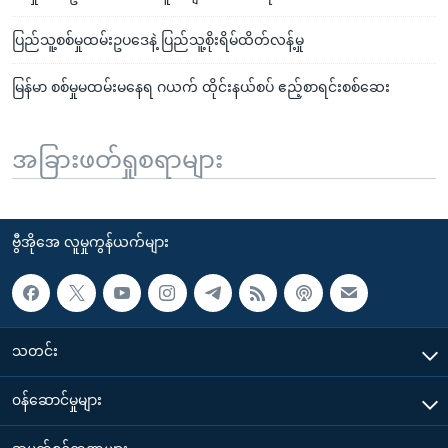
ပြည်သူ့စစ်မှုထမ်းဥပဒေနဲ့ ပြည်သူ့စိုးရိမ်ထိတ်လန့်မှု
မြန်မာ စစ်မှုမထမ်းမနေရ ဂယက် ထိုင်းနယ်စပ် ဧည့်စာရင်းစစ်ဆေး
အခြားဖတ်ရှုစရာများ
ဗွီအိုအေ လူမှုကွန်ယက်များ
သတင်း
၀န်ဆောင်မှုများ