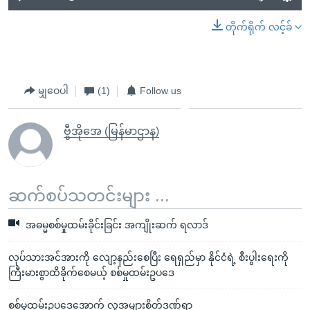
တိုက်ရိုက် လင့်ခ်
မျှဝေပါ
(1)
Follow us
ဗွီအိုအေ (မြန်မာဌာန)
ဆက်စပ်သတင်းများ ...
အဓမ္မစစ်မှုထမ်းခိုင်းခြင်း အကျိုးဆက် ရလာဒ်
လုပ်သားအင်အားကို လျော့နည်းစေပြီး ရေရှည်မှာ နိုင်ငံရဲ့ စီးပွါးရေးကို
ကြီးမားစွာထိခိုက်စေမယ့် စစ်မှုထမ်းဥပဒေ
စစ်မှုထမ်းဥပဒေအောက် လူအများစိတ်ဒဏ်ရာ