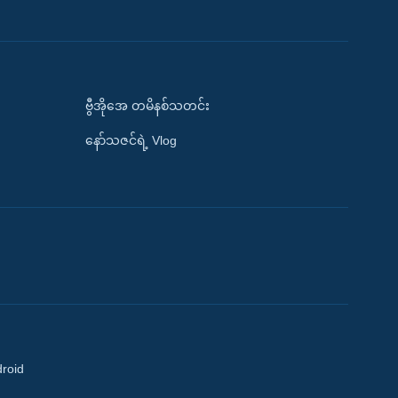
ဗွီအိုအေ တမိနစ်သတင်း
နော်သဇင်ရဲ့ Vlog
droid