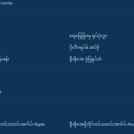
၀-၁၀း၀၀
ရေမြေခြားမှ ရုပ်ပုံလွှာ
ပိုလီဂရပ်ဖ်.အင်ဖို
်းခန်း
ဗွီအိုအေ ပုံပြရုပ်သံ
း
ိုင်းလ်သတင်းအက်ပ်-Apple
ဗွီအိုအေမိုဘိုင်းလ်သတင်းအက်ပ်-An