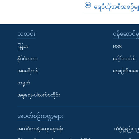
ရေဒီယိုအစီအစဉ်မျ
သတင်း
၀န်ဆောင်မှ
မြန်မာ
RSS
နိုင်ငံတကာ
ပေါ့ဒ်ကတ်စ်
အမေရိကန်
နေ့စဉ်အီးမေ
တရုတ်
အစ္စရေး-ပါလက်စတိုင်း
အပတ်စဉ်ကဏ္ဍများ
အယ်ဒီတာနဲ့ ဆွေးနွေးခန်း
သိပ္ပံနဲ့နည်း