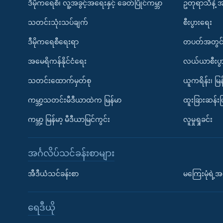
ဒီမိုကရေစီ၊ လူ့အခွင့်အရေးနှင့် ခေတ်ပြိုင်ကမ္ဘာ
ဥတုရာသီနဲ့ 
သတင်းသုံးသပ်ချက်
စီးပွားရေး
ဒီမိုကရေစီရေးရာ
တပတ်အတွင်
အမေရိကန်နိုင်ငံရေး
လယ်ယာစီးပွ
သတင်းထောက်မှတ်စု
ယူကရိန်း၊ မြန
ကမ္ဘာ့သတင်းမီဒီယာထဲက မြန်မာ
ထူးခြားဆန်း
ကမ္ဘာ့ မြန်မာ့ မီဒီယာမြင်ကွင်း
လူမှုရှုခင်း
အင်္ဂလိပ်သင်ခန်းစာများ
အီဒီယံသင်ခန်းစာ
မကြေးမုံရဲ့အင
ရေဒီယို