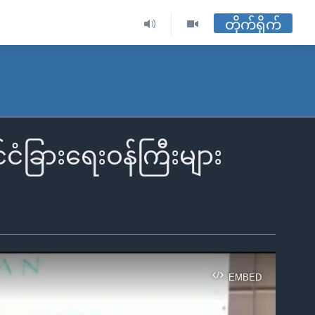
တိုက်ရိုက်
်ငံခြားရေးဝန်ကြီးများ
EMBED