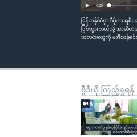
0:00
မြန်မာနိုင်ငံမှာ ဒီမိုကရေ
ဖြစ်သွားတယ်လို့ အာဆီယံအ
သတင်းတွေကို မအိသန့်စင်နဲ
ဗွီဒီယို ကြည့်ရှုရန်