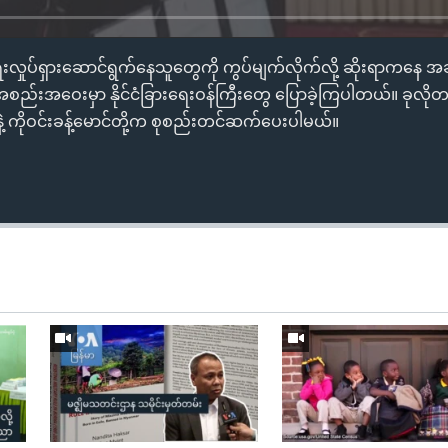
စီရေးလှုပ်ရှားဆောင်ရွက်နေသူတွေကို ကွပ်မျက်လိုက်လို့ ဆိုးရာကနေ
စည်းအဝေးမှာ နိုင်ငံခြားရေးဝန်ကြီးတွေ ပြောခဲ့ကြပါတယ်။ ခုလိ
့ ကိုဝင်းခန့်မောင်တို့က စုစည်းတင်ဆက်ပေးပါမယ်။