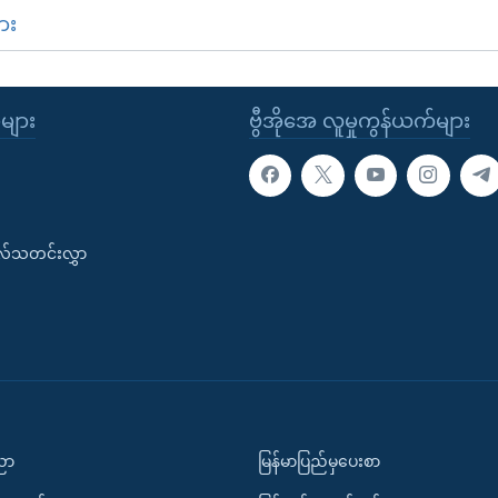
ား
ုများ
ဗွီအိုအေ လူမှုကွန်ယက်များ
းလ်သတင်းလွှာ
ပညာ
မြန်မာပြည်မှပေးစာ