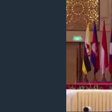
သုတပဒေသာ အင်္ဂလိပ်စာ
အ
ညွန်း
စာမျက်နှာ
သို့
ကျော်
ကြည့်
ရန်
ရှာဖွေ
ရန်
နေရာ
သို့
ကျော်
ရန်