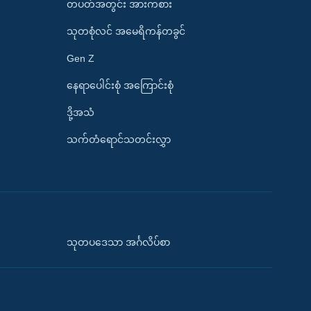
တပတ်အတွင်း အားကစား
သုတစုံလင် အမေရိကန်တခွင်
Gen Z
နေရာပေါင်းစုံ အကြောင်းစုံ
ဒို့အသံ
သက်တံရောင်သတင်းလွှာ
သုတပဒေသာ အင်္ဂလိပ်စာ