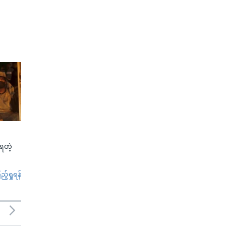
်ရတဲ့
်ရှုရန်