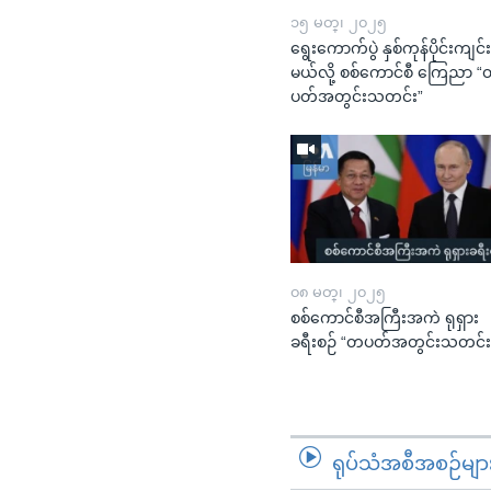
၁၅ မတ္၊ ၂၀၂၅
ရွေးကောက်ပွဲ နှစ်ကုန်ပိုင်းကျင်
မယ်လို့ စစ်ကောင်စီ ကြေညာ 
ပတ်အတွင်းသတင်း”
၀၈ မတ္၊ ၂၀၂၅
စစ်ကောင်စီအကြီးအကဲ ရုရှား
ခရီးစဉ် “တပတ်အတွင်းသတင်း
ရုပ်သံအစီအစဉ်မျာ