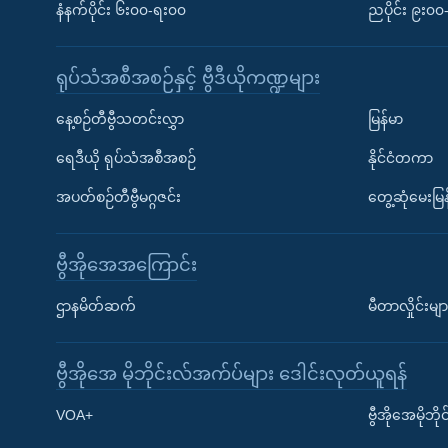
နံနက်ပိုင်း ၆း၀၀-ရး၀၀
ညပိုင်း ၉း၀
ရုပ်သံအစီအစဉ်နှင့် ဗွီဒီယိုကဏ္ဍများ
နေ့စဉ်တီဗွီသတင်းလွှာ
မြန်မာ
ရေဒီယို ရုပ်သံအစီအစဉ်
နိုင်ငံတကာ
အပတ်စဉ်တီဗွီမဂ္ဂဇင်း
တွေ့ဆုံမေးမြန
ဗွီအိုအေအကြောင်း
ဌာနမိတ်ဆက်
မီတာလှိုင်းမျာ
ဗွီအိုအေ မိုဘိုင်းလ်အက်ပ်များ ဒေါင်းလုတ်ယူရန်
Learning English
VOA+
ဗွီအိုအေမိုဘ
ဗွီအိုအေ လူမှုကွန်ယက်များ