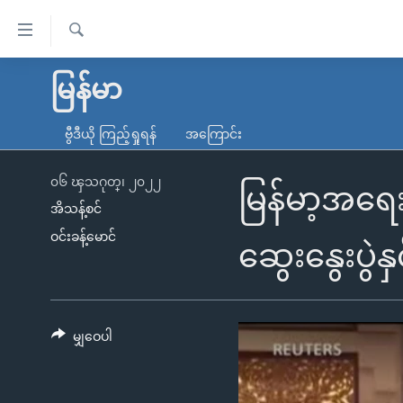
သုံး
ရ
ရှာဖွေ
လွယ်ကူ
မူလစာမျက်နှာ
မြန်မာ
ရ
စေ
မြန်မာ
လာ
ဗွီဒီယို ကြည့်ရှုရန်
အကြောင်း
သည့်
ဒ်
ကမ္ဘာ့သတင်းများ
Link
ဗွီဒီယို
နိုင်ငံတကာ
၀၆ ၾသဂုတ္၊ ၂၀၂၂
မြန်မာ့အရေး
များ
အိသန့်စင်
သတင်းလွတ်လပ်ခွင့်
အမေရိကန်
ဝင်းခန့်မောင်
ပင်မ
ရပ်ဝန်းတခု လမ်းတခု အလွန်
တရုတ်
ဆွေးနွေးပွ
အကြောင်းအရာ
အင်္ဂလိပ်စာလေ့လာမယ်
အစ္စရေး-ပါလက်စတိုင်း
သို့
အပတ်စဉ်ကဏ္ဍများ
အမေရိကန်သုံးအီဒီယံ
ကျော်
ကြည့်
မျှဝေပါ
ရေဒီယိုနှင့်ရုပ်သံ အချက်အလက်များ
မကြေးမုံရဲ့ အင်္ဂလိပ်စာ
ရေဒီယို
ရန်
ရေဒီယို/တီဗွီအစီအစဉ်
ရုပ်ရှင်ထဲက အင်္ဂလိပ်စာ
တီဗွီ
ပင်မ