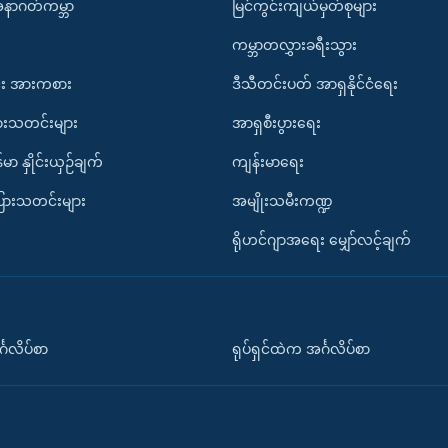
အနာဂတ်ကမ္ဘာ
မြင်ကွင်းကျယ်မှတ်စုများ
ကမ္ဘာတလွှားခရီးသွား
း အားကစား
ဒီသီတင်းပတ် အာရှနိုင်ငံရေး
ားသတင်းများ
အာရှစီးပွားရေး
်မာ နှိုင်းယှဉ်ချက်
ကျန်းမာရေး
ပြားသတင်းများ
အမျိုးသမီးကဏ္ဍ
ရိုဟင်ဂျာအရေး မျှော်လင့်ချက်
်္ဂလိပ်စာ
ရုပ်ရှင်ထဲက အင်္ဂလိပ်စာ