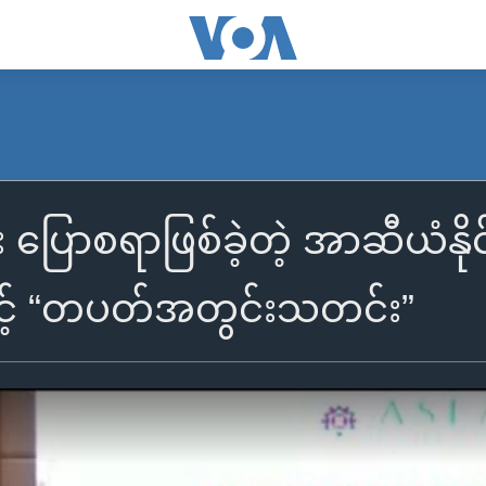
 ပြောစရာဖြစ်ခဲ့တဲ့ အာဆီယံနိုင
ဲနှင့် “တပတ်အတွင်းသတင်း”