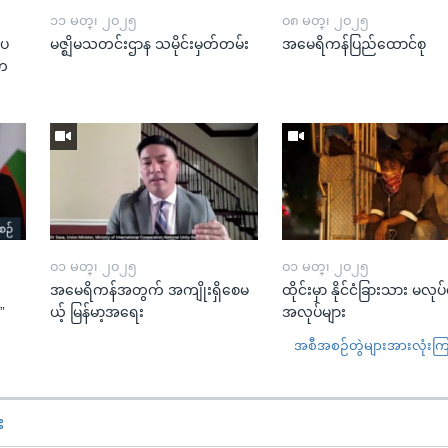
၁၁ မတ္၊ ၂၀၂၅
၀၈ မတ္၊ ၂၀၂၅
းပ
မဇ္ဈိမသတင်းဌာန သမိုင်းမှတ်တမ်း
အမေရိကန်ပြည်ထောင်စု
“တ
၀၁ မတ္၊ ၂၀၂၅
၀၁ မတ္၊ ၂၀၂၅
အမေရိကန်အတွက် အကျိုးရှိစေမ
ထိုင်းမှာ နိုင်ငံခြားသား မလုပ
”
ယ့် မြန်မာ့အရေး
အလုပ်များ
အစီအစဉ်တွဲများအားလုံးကြည့
း