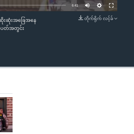
6:41
တိုက်ရိုက် လင့်ခ်
 အဆိုးဆုံးအခြေအနေ
EMBED
ုတပတ်အတွင်း