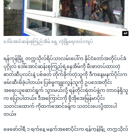
အ
သုတပဒေသာ အင်္ဂလိပ်စာ
ညွန်း
Learning English
စာမျက်နှာ
သို့
ဗွီအိုအေ လူမှုကွန်ယက်များ
ကျော်
ကြည့်
ဒေါ်အောင်ဆန်းစုကြည်အိမ် ရှေ့ လုံခြုံရေးတင်းကျပ်
ရန်
ဘာသာစကားများ
ရှာဖွေ
ရန်ကုန်မြို့ တက္ကသိုလ်ရိပ်သာလမ်းပေါ်က နိုင်ငံတော်အတိုင်ပင်ခံ
ရန်
ပုဂ္ဂိုလ် ဒေါ်အောင်ဆန်းစုကြည်ရဲ့နေအိမ်ကို မီးစာတပ်ထားတဲ့
နေရာ
ဓာတ်ဆီပုလင်းနဲ့ ပစ်ခတ် တိုက်ခိုက်တဲ့သူကို ဒီကနေ့မနက်ပိုင်းက
သို့
ဖမ်းဆီးမိခဲ့ပါတယ်။ ပြစ်မှုကျူးလွန်သူကို ဥပဒေအတိုင်း
ကျော်
အရေးယူဆောင်ရွက် သွားမယ်လို့ ရန်တိုင်းရဲတပ်ဖွဲ့က တာဝန်ရှိသူ
ရန်
က ပြောပါတယ်။ ဒီအကြောင်းကို ဗွီအိုအေမြန်မာပိုင်း
သတင်းထောက် ကိုထက်အောင်ခန့်က သတင်းပေးပို့ထားပါ
တယ်။
ဖေဖော်ဝါရီ ၁ ရက်နေ့ မနက်အစောပိုင်းက ရန်ကုန်မြို့ တက္ကသိုလ်