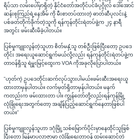
ရိပ်သာ လမ်းပေါ်မှာရှိတဲ့ နိုင်ငံတော်အတိုင်ပင်ခံပုဂ္ဂိုလ် ဒေါ်အောင်
ဆန်းစုကြည်ရဲ့နေအိမ် ကို မီးစာတပ်ထားတဲ့ ဓာတ်ဆီပုလင်းနဲ့
ပစ်ခတ်တိုက်ခိုက်တဲ့သူကို ရန်ကုန်တိုင်းရဲတပ်ဖွဲ့က ၂၄ နာရီ
အတွင်း ဖမ်းဆီးမိခဲ့ပါတယ်။
ပြစ်မှုကျူးလွန်တဲ့သူဟာ စိတ်မနှံ့သူ တစ်ဦးဖြစ်ပြီးတော့ ဥပဒေ
တိုင်း အရေးယူဆောင်ရွက်မယ်လို့လည်း ရန်ကုန်တိုင်းရဲတပ်ဖွဲ့က
တာဝန်ရှိသူ ရဲမှူးမြင့်ထွေးက VOA ကိုအခုလိုပြောပါတယ်။
"ဟုတ်ကဲ့ ဥပဒေတိုင်းဆက်လုပ်သွားပါမယ်။ဖမ်းဆီးအရေးယူ
ထားတာမှန်ပါတယ်။ လက်မှတ်ရှိတာမှန်ပါတယ်။ မနက်
ကတည်းက ဖမ်းထားတာ ပါ။ ကျွန်တော်တို့လည်းရန်ကုန်မြို့
လုံခြုံရေးအတွက်တော့ အချိန်ပြည့်ဆောင်ရွက်နေတာဖြစ်ပါ
တယ်။"
ပြစ်မှုကျူးလွန်သူဟာ ဒဂုံမြို့သစ်မြောက်ပိုင်းမှာနေထိုင်သူဖြစ်
ပြီးတော့ မြန်မာပလာဇာမှာ လုံခြုံရေးတာဝန် ထမ်းဆောင်တဲ့