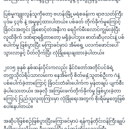
ပြစ်မှုကျူးလွန်သူကိုတော့ ဗဟန်းမြို့မရဲစခန်းက ရာဇသတ်ကြီး
ပုဒ်မ ၄၃၆ နဲ့ အမှုဖွင့်ထားပါတယ်။ ပစ်ခတ် တိုက်ခိုက်မှုကြောင့်
ခြံဝင်းအတွင်း ခြံစောင့်တဲအနီးက ရေပိုက်မီးလောင်ကျွမ်းခဲ့ပြီး
လူထိခိုက် ဒဏ်ရာရရှိတာတော့ မရှိခဲ့ပါဘူး။ ဓာတ်ဆီပုလင်းနဲ့ ပစ်
ပေါက်မှု ဖြစ်ပွားပြီး မကြာခင်မှာပဲ အိမ်ရှေ့ ပလက်ဖောင်းပေါ်
သွားလာခွင့် ပိတ်လိုက်ပြီး လုံခြုံရေးချထားခဲ့ပါတယ်။
၂၀၁၅ ခုနှစ် နှစ်ဆန်းပိုင်းကလည်း နိုင်ငံတော်အတိုင်ပင်ခံရဲ့
တက္ကသိုလ်ရိပ်သာလမ်းက နေအိမ်ကို စိတ်မနှံ့သူတစ်ဦးက ဂဲနဲ့
ပစ်ပေါက်ခဲ့တာကြောင့် ခြံဝင်းတံခါးပေါက်က မှန်တချပ် ပျက်စီး
ခဲ့ပါသေးတယ်။ အခုလို အကြမ်းဖက်တိုက်ခိုက်မှု ဖြစ်ပွားခဲ့တာ
ကြောင့် ပြည်သူလူထုကြားမှာ လုံခြုံရေးအတွက် စိုးရိမ်မှုတွေဖြစ်
ပေါ်နေပါတယ်။
အဆိုပါဖြစ်စဉ်ဖြစ်ပွားပြီးမကြာခင်မှာပဲ ရန်ကုန်တိုင်းဝန်ကြီးချုပ်
ဦးဖြိုးမင်းသိန်းက ဦးဆောင်ပြီး ရန်ကုန်တိုင်းဒေသကြီး