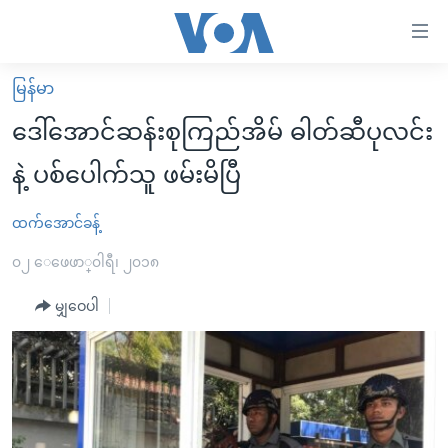
သုံး
ရ
လွယ်ကူ
မြန်မာ
မူလစာမျက်နှာ
စေ
ဒေါ်အောင်ဆန်းစုကြည်အိမ် ဓါတ်ဆီပုလင်း
မြန်မာ
သည့်
နဲ့ ပစ်ပေါက်သူ ဖမ်းမိပြီ
ကမ္ဘာ့သတင်းများ
Link
ဗွီဒီယို
နိုင်ငံတကာ
ထက်အောင်ခန့်
များ
သတင်းလွတ်လပ်ခွင့်
အမေရိကန်
၀၂ ေဖေဖာ္၀ါရီ၊ ၂၀၁၈
ပင်မ
ရပ်ဝန်းတခု လမ်းတခု အလွန်
တရုတ်
အကြောင်းအရာ
မျှဝေပါ
သို့
အင်္ဂလိပ်စာလေ့လာမယ်
အစ္စရေး-ပါလက်စတိုင်း
ကျော်
အပတ်စဉ်ကဏ္ဍများ
အမေရိကန်သုံးအီဒီယံ
ကြည့်
ရေဒီယိုနှင့်ရုပ်သံ အချက်အလက်များ
မကြေးမုံရဲ့ အင်္ဂလိပ်စာ
ရေဒီယို
ရန်
ပင်မ
ရေဒီယို/တီဗွီအစီအစဉ်
ရုပ်ရှင်ထဲက အင်္ဂလိပ်စာ
တီဗွီ