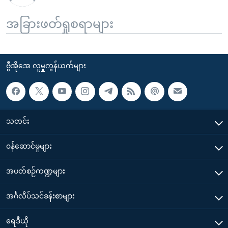
အခြားဖတ်ရှုစရာများ
ဗွီအိုအေ လူမှုကွန်ယက်များ
သတင်း
၀န်ဆောင်မှုများ
အပတ်စဉ်ကဏ္ဍများ
အင်္ဂလိပ်သင်ခန်းစာများ
ရေဒီယို