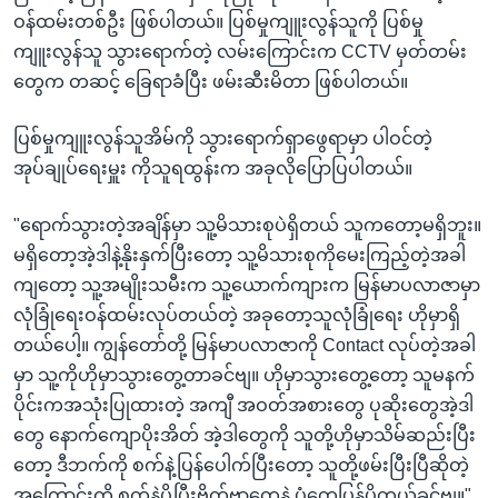
ဝန်ထမ်းတစ်ဦး ဖြစ်ပါတယ်။ ပြစ်မှုကျူးလွန်သူကို ပြစ်မှု
ကျူးလွန်သူ သွားရောက်တဲ့ လမ်းကြောင်းက CCTV မှတ်တမ်း
တွေက တဆင့် ခြေရာခံပြီး ဖမ်းဆီးမိတာ ဖြစ်ပါတယ်။
ပြစ်မှုကျူးလွန်သူအိမ်ကို သွားရောက်ရှာဖွေရာမှာ ပါဝင်တဲ့
အုပ်ချုပ်ရေးမှူး ကိုသူရထွန်းက အခုလိုပြောပြပါတယ်။
"ရောက်သွားတဲ့အချိန်မှာ သူ့မိသားစုပဲရှိတယ် သူကတော့မရှိဘူး။
မရှိတော့အဲ့ဒါနဲ့နိုးနှက်ပြီးတော့ သူ့မိသားစုကိုမေးကြည့်တဲ့အခါ
ကျတော့ သူ့အမျိုးသမီးက သူ့ယောက်ကျားက မြန်မာပလာဇာမှာ
လုံခြုံရေးဝန်ထမ်းလုပ်တယ်တဲ့ အခုတော့သူလုံခြုံရေး ဟိုမှာရှိ
တယ်ပေါ့။ ကျွန်တော်တို့ မြန်မာပလာဇာကို Contact လုပ်တဲ့အခါ
မှာ သူ့ကိုဟိုမှာသွားတွေ့တာခင်ဗျ။ ဟိုမှာသွားတွေ့တော့ သူမနက်
ပိုင်းကအသုံးပြုထားတဲ့ အကျီ အဝတ်အစားတွေ ပုဆိုးတွေအဲ့ဒါ
တွေ နောက်ကျောပိုးအိတ် အဲ့ဒါတွေကို သူတို့ဟိုမှာသိမ်ဆည်းပြီး
တော့ ဒီဘက်ကို စက်နဲ့ပြန်ပေါက်ပြီးတော့ သူတို့ဖမ်းပြီးပြီဆိုတဲ့
အကြောင်းကို စက်နဲ့ပို့ပြီးဗိုက်ဗာတွေနဲ့ ပုံတွေပြန်ပို့တယ်ခင်ဗျ။"