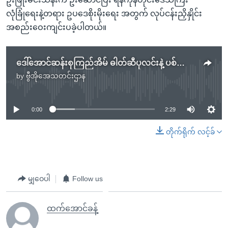
လုံခြုံရေးနဲ့တရား ဥပဒေစိုးမိုးရေး အတွက် လုပ်ငန်းညှိနှိုင်း
အစည်းဝေးကျင်းပခဲ့ပါတယ်။
ဒေါ်အောင်ဆန်းစုကြည်အိမ် ဓါတ်ဆီပုလင်းနဲ့ ပစ်ပေါက်သူ ဖမ်းမိပြီ
by
ဗွီအိုအေသတင်းဌာန
No media source currently available
0:00
2:29
တိုက်ရိုက် လင့်ခ်
မျှဝေပါ
Follow us
ထက်အောင်ခန့်