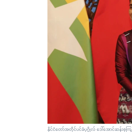
သုတပဒေသာ အင်္ဂလိပ်စာ
အ
ညွန်း
စာမျက်နှာ
သို့
ကျော်
ကြည့်
ရန်
ရှာဖွေ
ရန်
နေရာ
သို့
ကျော်
ရန်
နိုင်ငံတော်အတိုင်ပင်ခံပုဂ္ဂိုလ် ဒေါ်အောင်ဆန်း