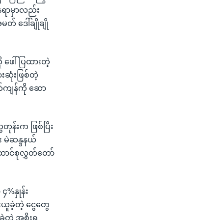
နေရာမှာလည်း
် ဒေါ်ချိုချို
 ဖေါ်ပြထားတဲ့
ုံးဖြစ်တဲ့
်ကျန်ကို ဆော
န်းက ဖြစ်ပြီး
 မဲဆန္ဒနယ်
ောင်စုလွှတ်တော်
 ၄%နှုန်း
ခဲ့တဲ့ ငွေတွေ
့တဲ့ အစိုးရ