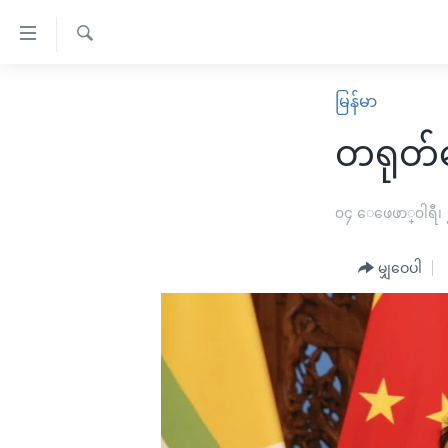
သုံး
ရ
ရှာဖွေ
လွယ်ကူ
မူလစာမျက်နှာ
မြန်မာ
ရ
စေ
မြန်မာ
လာ
တရုတ်ကြ
သည့်
ဒ်
ကမ္ဘာ့သတင်းများ
Link
ဗွီဒီယို
နိုင်ငံတကာ
၀၄ ေဖေဖာ္၀ါရီ၊
များ
သတင်းလွတ်လပ်ခွင့်
အမေရိကန်
ပင်မ
မျှဝေပါ
ရပ်ဝန်းတခု လမ်းတခု အလွန်
တရုတ်
အကြောင်းအရာ
အင်္ဂလိပ်စာလေ့လာမယ်
အစ္စရေး-ပါလက်စတိုင်း
သို့
အပတ်စဉ်ကဏ္ဍများ
အမေရိကန်သုံးအီဒီယံ
ကျော်
ကြည့်
ရေဒီယိုနှင့်ရုပ်သံ အချက်အလက်များ
မကြေးမုံရဲ့ အင်္ဂလိပ်စာ
ရေဒီယို
ရန်
ရေဒီယို/တီဗွီအစီအစဉ်
ရုပ်ရှင်ထဲက အင်္ဂလိပ်စာ
တီဗွီ
ပင်မ