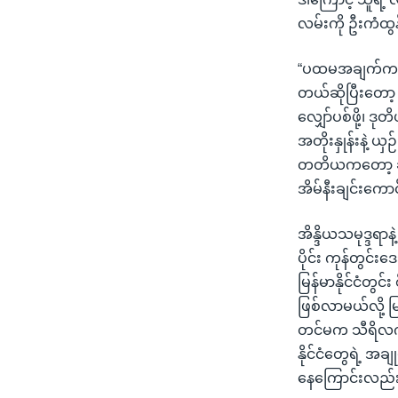
လမ်းကို ဦးကံထွ
“ပထမအချက်ကတော့
တယ်ဆိုပြီးတော့
လျှော်ပစ်ဖို့၊ ဒ
အတိုးနှုန်းနဲ့ 
တတိယကတော့ ဆိုင်း
အိမ်နီးချင်းကေ
အိန္ဒိယသမုဒ္ဒရ
ပိုင်း ကုန်တွင
မြန်မာနိုင်ငံတွ
ဖြစ်လာမယ်လို့ မ
တင်မက သီရိလင်္
နိုင်ငံတွေရဲ့ 
နေကြောင်းလည်