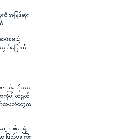
ေကို အမြန်ဆုံး
ယ်။
ု ဆပ်ရမယ့်
 လွတ်မြောက်
ှစ်လည်း တိုးလာ
ဏာကိုပါ တရုတ်
ှတ်တော်အမတ်တွေက
ဲ့ အစိုးရရဲ့
မှာ ပြည်ပကြွေး