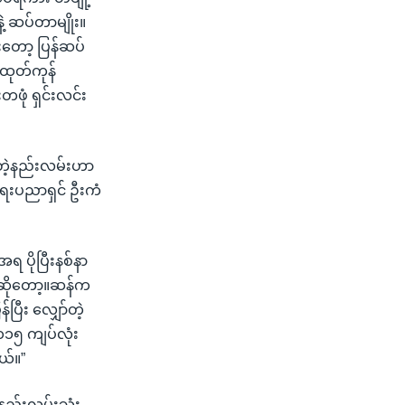
ဲ့ ဆပ်တာမျိုး။
ီးတော့ ပြန်ဆပ်
့ ထုတ်ကုန်
တဖုံ ရှင်းလင်း
ဆပ်တဲ့နည်းလမ်းဟာ
ရေးပညာရှင် ဦးကံ
ပိုပြီးနစ်နာ
ဆိုတော့။ဆန်က
ြီး လျှော်တဲ့
၁၁၅ ကျပ်လုံး
ယ်။”
 နည်းလမ်းသုံး