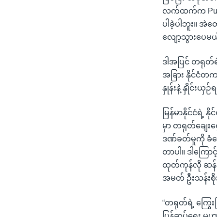
လက်ထက်က Publi
ပါခဲ့ပါဘူး။ အဲ
လျော့သွားပေမယ့်
ဒါအပြင် တရုတ်ရဲ
အခြား နိုင်ငံတက
နှုန်းနဲ့ နှိုင်
မြန်မာနိုင်ငံရဲ့
မှာ တရုတ်ချေးငွ
ဒဏ်ခတ်မှုကို ခ
တာပါ။ ဒါကြောင့်
ထုတ်ကုန်လို ဆန်မ
အမတ် ဦးသန်းစိ
“တရုတ်ရဲ့ ကြွေး
ပြန်ဆပ်ရေး မဟ