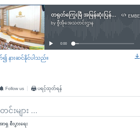
တရုတ်ကြွေးမြီ အမြန်ဆုံးပြန်ဆပ်နိုင်ရေး
EMBE
by
ဗွီအိုအေသတင်းဌာန
No media source currently available
0:00
တ်၍ နားဆင်နိုင်ပါသည်။
EMBED
Follow us
ပရင့်ထုတ်ရန်
်းများ ...
ာရှ စီးပွားရေး