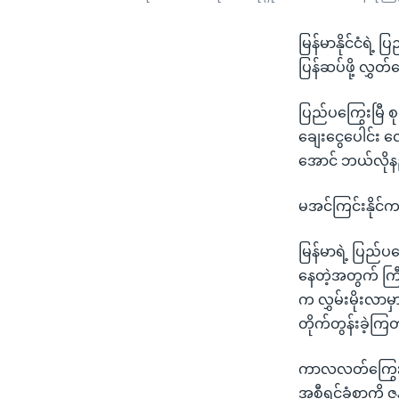
မြန်မာနိုင်ငံရဲ့
ပြန်ဆပ်ဖို့ လွှ
ပြည်ပကြွေးမြီ စ
ချေးငွေပေါင်း
အောင် ဘယ်လိုန
မအင်ကြင်းနိုင
မြန်မာရဲ့ ပြည်ပ
နေတဲ့အတွက် ကြီ
က လွှမ်းမိုးလာမှ
တိုက်တွန်းခဲ့ကြ
ကာလလတ်ကြွေးမြီစ
အစီရင်ခံစာကို ဇ