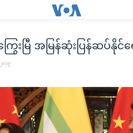
ွေးမြီ အမြန်ဆုံးပြန်ဆပ်နိုင်ရ
 ၂၀၁၉