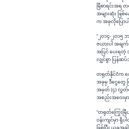
မြီစာရင်းအရ တရ
အများဆုံး ဖြစ်န
က အခုလိုပြော
“၂၀၁၄-၂၀၁၅ ဘဏ
ဇယားပါ အချက်အ
အပြင် ပေးရတဲ့ 
လျှင်စွာ ပြန်ဆပ
တရုတ်နိုင်ငံက
အခုမှ ဒီငွေတွေ 
အမှတ် (၄) လွှတ
အစည်းအဝေးမှာ 
“တရုတ်ကြွေးမြီဟ
ဝန်းကျင်မှာ ရှ
ဖြစ်ပြီး ယခုအခါ