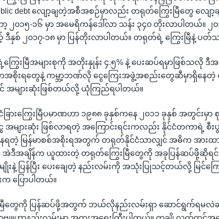
c debt လျော့ချတဲ့အစီအစဉ်မှာလည်း တရုတ်ကြွေးမြီတွေ လျော့ခ
တော့ ၂၀၁၅-၁၆ မှာ အမေရိကန်ဒေါ်လာ သန်း ၃၄၀ တိုးလာပါတယ်။ ၂၀၁
 ဒီနှစ် ၂၀၁၇-၁၈ မှာ ပြန်တိုးလာပါတယ်။ တရုတ်ရဲ့ ကြွေးမြီနဲ့ ပတ်
့ကြွေးမြီအများစုကို အတိုးနှုန်း ၄.၅% နဲ့ ပေးဆပ်ရမှာဖြစ်သလို ဒီအတ
ာအစိုးရတွေနဲ့ ကမ္ဘာ့ဘဏ်လို ငွေကြေးအဖွဲ့အစည်းတွေဆီမှာရှိနေတဲ့ 
းယှဉ်ရင် အများဆုံးဖြစ်တယ်လို့ ယုံကြည်ရပါတယ်။
 နိုင်ငံခြားကြွေးမြီပမာဏဟာ ၁၉၈၈ ခုနှစ်ကနေ ၂၀၁၁ ခုနှစ် အတွင်းမှာ စု
ေ အများဆုံး ဖြစ်လာရတဲ့ အကြောင်းရင်းကလည်း နိုင်ငံတကာရဲ့ စီးပွ
ံနေရတဲ့ မြန်မာစစ်အစိုးရအတွက် တရုတ်နိုင်ငံသာလျှင် အဓိက အားထ
 အဲဒီအချိန်က ယူထားတဲ့ တရုတ်ကြွေးမြီတွေကို အခုပြန်ဆပ်ဖို့ဆိုရင်
ျိုးနဲ့ ပြန်ပြီး ပေးချေတဲ့ နည်းလမ်းကို အသုံးပြုသင့်တယ်လို့ မြင်ကြ
ုးက ပြောပါတယ်။
မြီတွေကို ပြန်ဆပ်ဖို့အတွက် ဘယ်လိုနည်းလမ်းရှာ ဆောင်ရွက်ရမလဲဆ
ာဗျူဟာနည်းလမ်းမှာ အထူးအရေးကြီးပါတယ်။ တချို့လက်တင်အမေ