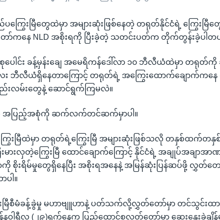
 ပြည်ပကြွေးမြီတွေထဲမှာ အများဆုံးဖြစ်နေတဲ့ တရုတ်နိုင်ငံရဲ့ ကြွေးမြီတွ
တ်တော်ကနေ NLD အစိုးရကို ပြီးခဲ့တဲ့ သတင်းပတ်က တိုက်တွန်းခဲ့ပါတ
ုစုပေါင်း ခန့်မှန်းချေ အမေရိကန်ဒေါ်လာ ၁၀ ဘီလီယံထဲမှာ တရုတ်ကိ
 လေး ဘီလီယံရှိနေတာကြောင့် တရုတ်ရဲ့ အကြွေးထောက်ချောက်ကနေ
ည်းလမ်းတွေနဲ့ ဆောင်ရွက်ကြမလဲ။
်က အပြည့်အစုံကို ဆက်လက်တင်ဆက်မှာပါ။
ကြွေးမြီထဲမှာ တရုတ်ရဲ့ကြွေးမြီ အများဆုံးဖြစ်သလို တနှစ်ထက်တန
းမားလှတဲ့ကြွေးမြီ ထောင်ချောက်ကြောင့် နိုင်ငံရဲ့ အချုပ်အချာအာ
ာကို စိုးရိမ်မှုတွေရှိနေပြီး အစိုးရအနေနဲ့ အမြန်ဆုံးပြန်ဆပ်ဖို့ လွ
တာပါ။
ီမံခန့်ခွဲမှု မဟာဗျူဟာနဲ့ ပတ်သက်လို့လွှတ်တော်မှာ တင်သွင်းထားတ
န်နဝါရီလ (၂၉)ရက်နေ့က ပြည်ထောင်စုလွှတ်တော်မှာ ဆွေးနွေးခဲ့ချိန်