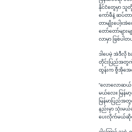
နိုင်ငံတွေမှာ သူ
ကော်ဖီနဲ့ ဆပ်တာမ
တာမျိုးပေါ့။အဲတေ
တော်တော်များမျာ
လာမှာ ဖြစ်ပါတယ
ဒါပေမဲ့ အဲဒီလို 
တိုင်းပြည်အတွက်
ထွန်းက ဗွီအိုအ
“လောလောဆယ် ပစ
မယ်လေ။ မြန်မာ
မြန်မာပြည်အတွက်
နည်းမှာ သုံးမယ်
ပေးလိုက်မယ်ဆို
ဒါကြောင့် သူရဲ့