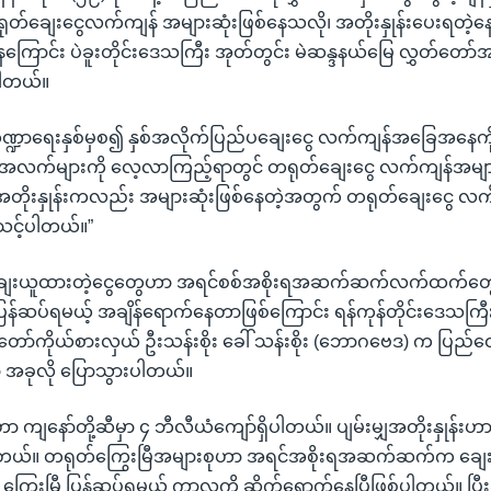
ုတ်ချေးငွေလက်ကျန် အများဆုံးဖြစ်နေသလို၊ အတိုးနှုန်းပေးရတဲ့
ေကြောင်း ပဲခူးတိုင်းဒေသကြီး အုတ်တွင်း မဲဆန္ဒနယ်မြေ လွှတ်တော်အမတ
ပါတယ်။
္ဍာရေးနှစ်မှစ၍ နှစ်အလိုက်ပြည်ပချေးငွေ လက်ကျန်အခြေအနေကို
လက်များကို လေ့လာကြည့်ရာတွင် တရုတ်ချေးငွေ လက်ကျန်အများဆ
အတိုးနှုန်းကလည်း အများဆုံးဖြစ်နေတဲ့အတွက် တရုတ်ချေးငွေ လက
်သင့်ပါတယ်။”
 ချေးယူထားတဲ့ငွေတွေဟာ အရင်စစ်အစိုးရအဆက်ဆက်လက်ထက်တွေတု
ပြန်ဆပ်ရမယ့် အချိန်ရောက်နေတာဖြစ်ကြောင်း ရန်ကုန်တိုင်းဒေသကြီး
်တော်ကိုယ်စားလှယ် ဦးသန်းစိုး ခေါ် သန်းစိုး (ဘောဂဗေဒ) က ပြည်ထ
အခုလို ပြောသွားပါတယ်။
ာ ကျနော်တို့ဆီမှာ ၄ ဘီလီယံကျော်ရှိပါတယ်။ ပျမ်းမျှအတိုးနှုန်းဟာ
ိပါတယ်။ တရုတ်ကြွေးမြီအများစုဟာ အရင်အစိုးရအဆက်ဆက်က ချေးယူ
 ကြွေးမြီ ပြန်ဆပ်ရမယ့် ကာလကို ဆိုက်ရောက်နေပြီဖြစ်ပါတယ်။ ပြီးခဲ