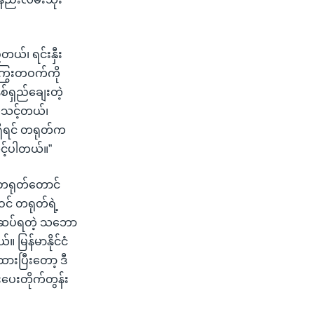
ယ်၊ ရင်းနှီး
ကြွေးတဝက်ကို
စ်ရှည်ချေးတဲ့
တ်သင့်တယ်၊
့ရှိရင် တရုတ်က
င့်ပါတယ်။”
် တရုတ်တောင်
င် တရုတ်ရဲ့
ပြန်ဆပ်ရတဲ့ သဘော
 မြန်မာနိုင်ငံ
ားပြီးတော့ ဒီ
ပေးတိုက်တွန်း