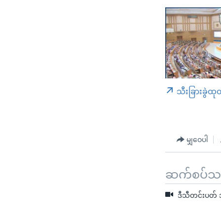
သီးခြားခွဲထု
မျှဝေပါ
ဆက်စပ်သတင
ဒီသီတင်းပတ် အ