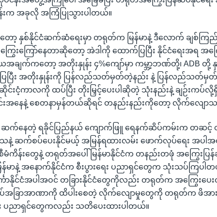
န်းက အခုလို အကြံပြုသွားပါတယ်။
 နှစ်နိုင်ငံဆက်ဆံရေးမှာ တရုတ်က မြန်မာနဲ့ ဒီလောက် ချစ်ကြည်တ
 ကြွေးကြော်နေတာဆိုတော့ အဲဒါကို ထောက်ပြပြီး နိုင်ငံရေးအရ အ
ုတိယအချက်ကတော့ အတိုးနှုန်း ၄%ကျော်မှာ ကမ္ဘာ့ဘဏ်တို့၊ ADB တို့ နှ
ယှဉ်ပြပြီး အတိုးနှုန်းကို ပြန်လည်သတ်မှတ်တဲ့နည်း နဲ့ ပြန်လည်သတ်မှ
ငံ့ကာလကို ထပ်ပြီး တိုးမြှင့်ပေးပါဆိုတဲ့ သုံးနည်းနဲ့ ချဉ်းကပ်လို
ာင်းအနေနဲ့ စေတနာမှန်တယ်ဆိုရင် တနည်းနည်းကိုတော့ လိုက်လျောသ
ာနဲ့ ဆက်နေတဲ့ ရခိုင်ပြည်နယ် ကျောက်ဖြူ ရေနက်ဆိပ်ကမ်းက တဆင့
်းဒေသနဲ့ ဆက်စပ်ပေးနိုင်မယ့် အမြန်ရထားလမ်း ဖောက်လုပ်ရေး အပါအဝ
င်း စီမံကိန်းတွေနဲ့ တရုတ်အပေါ် မြန်မာနိုင်ငံက တနည်းတဖုံ အကြွေး
ြန်မာနဲ့ အနောက်နိုင်ငံက စီးပွားရေး ပညာရှင်တွေက သုံးသပ်ကြပါတယ်။
ကာနိုင်ငံအပါအဝင် တခြားနိုင်ငံတွေကိုလည်း တရုတ်က အကြွေးပေးထ
အချုပ်အခြာအာဏာကို ထိပါးစေတဲ့ လိုက်လျောမှုတွေကို တရုတ်က ဖိအား
း ပညာရှင်တွေကလည်း သတိပေးထားပါတယ်။