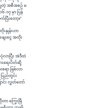
ျတဲ့ အစီအစဉ် မ
၆-၁၇ မှာ ပြန်
သက်ပြီးတော့။”
ိုးနှုန်းဟာ
ချေးငွေ အတိုး
ပုံလာပြီး အဲဒီထဲ
ားရေးပိတ်ဆို့
ားစရာ ဖြစ်လာ
 ပြည်တွင်း
ောင်း လွှတ်တော်
ိုတာ ကြွေးမြီ
ရိကား တချို့