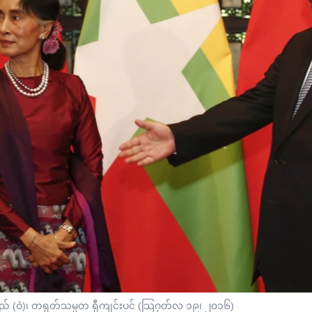
စုကြည် (ဝဲ)၊ တရုတ်သမ္မတ ရှီကျင်းပင် (သြဂုတ်လ ၁၉၊ ၂၀၁၆)