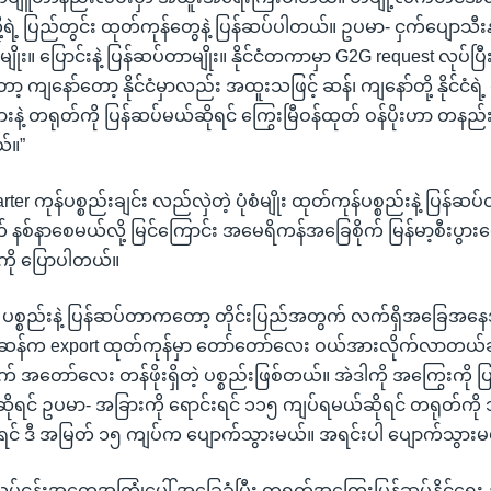
တို့ရဲ့ ပြည်တွင်း ထုတ်ကုန်တွေနဲ့ ပြန်ဆပ်ပါတယ်။ ဥပမာ- ငှက်ပျောသီးန
ျိုး။ ပြောင်းနဲ့ ပြန်ဆပ်တာမျိုး။ နိုင်ငံတကာမှာ G2G request လုပ်ပြ
ာ့ ကျနော်တော့ နိုင်ငံမှာလည်း အထူးသဖြင့် ဆန်၊ ကျနော်တို့ နိုင်ငံရဲ
းနဲ့ တရုတ်ကို ပြန်ဆပ်မယ်ဆိုရင် ကြွေးမြီဝန်ထုတ် ဝန်ပိုးဟာ တနည်း
်။”
barter ကုန်ပစ္စည်းချင်း လည်လှဲတဲ့ ပုံစံမျိုး ထုတ်ကုန်ပစ္စည်းနဲ့ ပြန်
 နစ်နာစေမယ်လို့ မြင်ကြောင်း အမေရိကန်အခြေစိုက် မြန်မာ့စီးပွား
ေကို ပြောပါတယ်။
္စည်းနဲ့ ပြန်ဆပ်တာကတော့ တိုင်းပြည်အတွက် လက်ရှိအခြေအနေအရ 
့ဆန်က export ထုတ်ကုန်မှာ တော်တော်လေး ဝယ်အားလိုက်လာတယ်
 အတော်လေး တန်ဖိုးရှိတဲ့ ပစ္စည်းဖြစ်တယ်။ အဲဒါကို အကြွေးကို ပြန်ပ
ဆိုရင် ဥပမာ- အခြားကို ရောင်းရင် ၁၁၅ ကျပ်ရမယ်ဆိုရင် တရုတ်ကို 
ရင် ဒီ အမြတ် ၁၅ ကျပ်က ပျောက်သွားမယ်။ အရင်းပါ ပျောက်သွားမ
 လုပ်ငန်းအတွေ့အကြုံပေါ် အခြေခံပြီး တရုတ်အကြွေးပြန်ဆပ်နိုင်ရေး