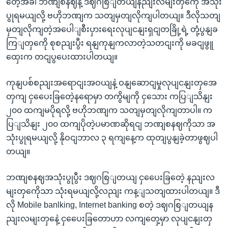
တေဲ့အခါ ဘဏျစနဈနဲ့ ဒဈဂစြျတယျနညျးလမျးတှကေို အသုံး
ပွုရမယျလို့ ဗဟိုဘဏျက သတျမှတျလိုကျပါတယျ။ ဒီလိုသတျ
မှတျလိုကျတဲ့အပေါျစီးပှားရေးလုပျငနျးရှငျတခြို့ရဲ့ တုံ့ပွနျခ
ကြျတှကေို စုစညျးပွီး ရနျကုနျကလာတဲ့သတငျးကို မခငျဖွူ
ထှေးက တငျပွပေးထားပါတယျ။
ကုနျပစ်စညျးအရောငျးအဝယျနဲ့ ဝနျဆောငျမှုလုပျငနျးတှအေ
တှကျ ငှပေေးခြတေဲ့နရောမှာ တကွိမျကို ငှသေား ကပြျသိနျး
၂၀၀ ထကျမပိုရလို့ ဗဟိုဘဏျက သတျမှတျလိုကျတာပါ။ က
ပြျသိနျး ၂၀၀ ထကျပိုတဲ့ပမာဏဆိုရငျ ဘဏျစနဈကိုသာ အ
သုံးပွုရမယျလို့ နိုဝငျဘာလ ၃ ရကျနေ့က ထုတျပွနျခဲ့တာဖွဈပါ
တယျ။
ဘဏျစနဈအသုံးပွုပွီး ဒဈဂစြျတယျ ငှပေေးခြတေဲ့ နညျးလ
မျးတှကေိုသာ သုံးရမယျလို့လညျး ကန့ျသတျထားပါတယျ။ ဒီ
လို Mobile banlking, Internet banking စတဲ့ ဒဈဂစြျတယျန
ညျးလမျးတှနေဲ့ ငှပေေးခြတောဟာ လကျတှေ့မှာ လုပျငနျးတှ