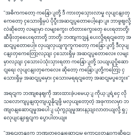
"အဓိကကတော့ ကနြောျတို့ ဒီ ကားတှသှေားလာမှု လုပျငနျးတှ
ကေတော့ ငှသေားရှိမှပဲ ပိုပွီးအဆငျပွတောပေါ့နောျ။ ဘာဖွဈလို့
လဲဆိုတော့ လမျးမှာ လမျးကွေး၊ တံတားကွေးတှေ ပေးရတာတို့၊
ဆီဖိုးတှပေေးရတာတို့ ဘာတို့၊ ဘဏျကဒျနဲ့ ပေးလို့ရရငျတော့ အ
ဆငျပွတောပေါ့။ လှယျလှယျကူကူကတော့ ကနြောျတို့ ဒီလုပျ
ငနျးတှကေတြော့လညျး ငှသေားရှိမှ အဆငျပွတောလေ။ လမျး
မှာလညျး ငှသေားပဲသုံးသှားရတာ ကနြောျတို့ သယျယူပို့ဆော
ငျရေး လုပျငနျးတှကေလေ။ ဆိုတော့ ကနြောျတို့ကတြော့ ငှ
သေားရှိမှ အဆငျပွမှော၊ ငှသေားမရရငျတော့ အဆငျမပွဘေူး။"
အရငျက ဘဏျစနဈကို အားထားခဲ့ပမေယ့ျ ကိုယ့ျရဲ့ငှေ လို
သလောကျပွနျထုတျယူနိုငျဖို့ မလှယျတော့တဲ့ အခုကာလမှာ ဘ
ဏျဝနျဆောငျမှုအပေါျ ယုံကွညျမှုအားနညျးလာတယျလို့ ရှှ
လေုပျငနျးရှငျက ပွောပါတယျ။
"အရငျတုနျးက ဘဏျတှဝေနျဆောငျမှု ကောငျးတုနျးကဆိုရငျ