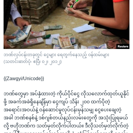
အ
သုတပဒေသာ အင်္ဂလိပ်စာ
ညွန်း
Learning English
စာမျက်နှာ
သို့
ဗွီအိုအေ လူမှုကွန်ယက်များ
ကျော်
ကြည့်
ရန်
ဘာသာစကားများ
ဘဏ်လုပ်ငန်းတခုတွင် ငွေများ ရေတွက်နေသည့် ဝန်ထမ်းများ
ရှာဖွေ
(သတင်းဓာတ်ပုံ- ဧပြီ၊ ၀၂၊ ၂၀၁၂)
ရန်
နေရာ
{{Zawgyi/Unicode}}
သို့
ကျော်
ဘဏ်တွေမှာ အပ်နှံထားတဲ့ ကိုယ်ပိုင်ငွေ လိုသလောက်ထုတ်ယူနိုင်
ရန်
ဖို့ အခက်အခဲရှိနေချိန်မှာ ငွေကျပ် သိန်း ၂၀၀ ထက်ပိုတဲ့
အရောင်းအဝယ်နဲ့ ဝန်ဆောင်မှုလုပ်ငန်းမှန်သမျှ ငွေပေးချေတဲ့
အခါ ဘဏ်စနစ်နဲ့ ဒစ်ဂျစ်တယ်နည်းလမ်းတွေကို အသုံးပြုရမယ်
လို့ ဗဟိုဘဏ်က သတ်မှတ်လိုက်ပါတယ်။ ဒီလိုသတ်မှတ်လိုက်တဲ့