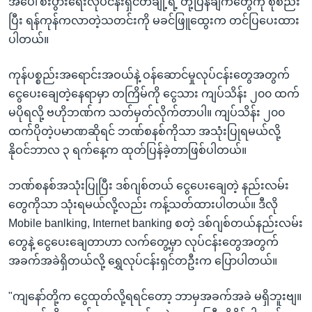
အပေါ်စီးပွားရေးလုပ်ငန်းရှင်တချို့ရဲ့ တုံ့ပြန်ချက်တွေကို စုစည်း
ပြီး ရန်ကုန်ကလာတဲ့သတင်းကို မခင်ဖြူထွေးက တင်ပြပေးထား
ပါတယ်။
ကုန်ပစ္စည်းအရောင်းအဝယ်နဲ့ ဝန်ဆောင်မှုလုပ်ငန်းတွေအတွက်
ငွေပေးချေတဲ့နေရာမှာ တကြိမ်ကို ငွေသား ကျပ်သိန်း ၂၀၀ ထက်
မပိုရလို့ ဗဟိုဘဏ်က သတ်မှတ်လိုက်တာပါ။ ကျပ်သိန်း ၂၀၀
ထက်ပိုတဲ့ပမာဏဆိုရင် ဘဏ်စနစ်ကိုသာ အသုံးပြုရမယ်လို့
နိုဝင်ဘာလ ၃ ရက်နေ့က ထုတ်ပြန်ခဲ့တာဖြစ်ပါတယ်။
ဘဏ်စနစ်အသုံးပြုပြီး ဒစ်ဂျစ်တယ် ငွေပေးချေတဲ့ နည်းလမ်း
တွေကိုသာ သုံးရမယ်လို့လည်း ကန့်သတ်ထားပါတယ်။ ဒီလို
Mobile banlking, Internet banking စတဲ့ ဒစ်ဂျစ်တယ်နည်းလမ်း
တွေနဲ့ ငွေပေးချေတာဟာ လက်တွေ့မှာ လုပ်ငန်းတွေအတွက်
အခက်အခဲရှိတယ်လို့ ရွှေလုပ်ငန်းရှင်တဦးက ပြောပါတယ်။
"ကျနော်တို့က ငွေထုတ်လို့ရရင်တော့ ဘာမှအခက်အခဲ မရှိဘူးဗျ။