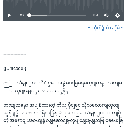
No media source currently available
0:00
3:54
တိုက်ရိုက် လင့်ခ်
----------------
{{Unicode}}
ကပြျသိနျး ၂၀၀ ထိပဲ ငှသေားနဲ့ ပေးခြရေမယ့ျကန့ျသတျခ
ကြျ လုပျငနျးတှအေခကျတှေ့နိုငျ
ဘဏျတှမှော အပျနှံထားတဲ့ ကိုယျပိုငျငှေ လိုသလောကျထုတျ
ယူနိုငျဖို့ အခကျအခဲရှိနခြေိနျမှာ ငှကေပြျ သိနျး ၂၀၀ ထကျပို
တဲ့ အရောငျးအဝယျနဲ့ ဝနျဆောငျမှုလုပျငနျးမှနျသမြှ ငှပေေးခြ