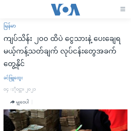
သုံး
ရ
လွယ်ကူ
မြန်မာ
မူလစာမျက်နှာ
စေ
ကျပ်သိန်း ၂၀၀ ထိပဲ ငွေသားနဲ့ ပေးချေရ
မြန်မာ
သည့်
မယ့်ကန့်သတ်ချက် လုပ်ငန်းတွေအခက်
ကမ္ဘာ့သတင်းများ
Link
တွေ့နိုင်
ဗွီဒီယို
နိုင်ငံတကာ
များ
သတင်းလွတ်လပ်ခွင့်
အမေရိကန်
ပင်မ
ခင်ဖြူထွေး
ရပ်ဝန်းတခု လမ်းတခု အလွန်
တရုတ်
အကြောင်းအရာ
၀၄ ႏိုဝင္ဘာ၊ ၂၀၂၁
သို့
အင်္ဂလိပ်စာလေ့လာမယ်
အစ္စရေး-ပါလက်စတိုင်း
ကျော်
မျှဝေပါ
အပတ်စဉ်ကဏ္ဍများ
အမေရိကန်သုံးအီဒီယံ
ကြည့်
ရေဒီယိုနှင့်ရုပ်သံ အချက်အလက်များ
မကြေးမုံရဲ့ အင်္ဂလိပ်စာ
ရေဒီယို
ရန်
ပင်မ
ရေဒီယို/တီဗွီအစီအစဉ်
ရုပ်ရှင်ထဲက အင်္ဂလိပ်စာ
တီဗွီ