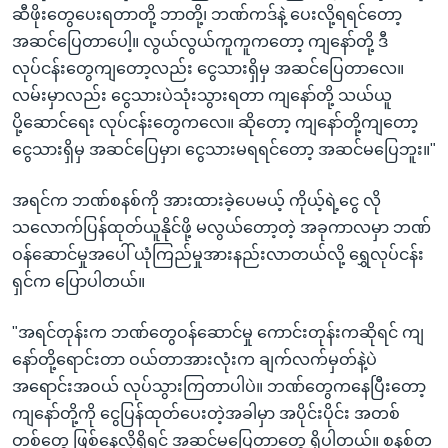
ဆီဖိုးတွေပေးရတာတို့ ဘာတို့၊ ဘဏ်ကဒ်နဲ့ ပေးလို့ရရင်တော့
အဆင်ပြေတာပေါ့။ လွယ်လွယ်ကူကူကတော့ ကျနော်တို့ ဒီ
လုပ်ငန်းတွေကျတော့လည်း ငွေသားရှိမှ အဆင်ပြေတာလေ။
လမ်းမှာလည်း ငွေသားပဲသုံးသွားရတာ ကျနော်တို့ သယ်ယူ
ပို့ဆောင်ရေး လုပ်ငန်းတွေကလေ။ ဆိုတော့ ကျနော်တို့ကျတော့
ငွေသားရှိမှ အဆင်ပြေမှာ၊ ငွေသားမရရင်တော့ အဆင်မပြေဘူး။"
အရင်က ဘဏ်စနစ်ကို အားထားခဲ့ပေမယ့် ကိုယ့်ရဲ့ငွေ လို
သလောက်ပြန်ထုတ်ယူနိုင်ဖို့ မလွယ်တော့တဲ့ အခုကာလမှာ ဘဏ်
ဝန်ဆောင်မှုအပေါ် ယုံကြည်မှုအားနည်းလာတယ်လို့ ရွှေလုပ်ငန်း
ရှင်က ပြောပါတယ်။
"အရင်တုန်းက ဘဏ်တွေဝန်ဆောင်မှု ကောင်းတုန်းကဆိုရင် ကျ
နော်တို့ရောင်းတာ ဝယ်တာအားလုံးက ချက်လက်မှတ်နဲ့ပဲ
အရောင်းအဝယ် လုပ်သွားကြတာပါပဲ။ ဘဏ်တွေကနေပြီးတော့
ကျနော်တို့ကို ငွေပြန်ထုတ်ပေးတဲ့အခါမှာ အပိုင်းပိုင်း အတစ်
တစ်တွေ ဖြစ်နေလို့ရှိရင် အဆင်မပြေတာတွေ ရှိပါတယ်။ စနစ်တ