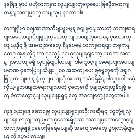
နခြေိနျမှာပဲ ဗဟိုဘဏျက လုပျငနျးတှငှေပေေးခြဖေို့အတှကျ
ကန့ျသတျမှုတှေ ထပျလုပျနတောပါ။
လကျရှိမှာ စဈအာဏာသိမျးမှုမဖွဈခငျ ဖှင့ျထားတဲ့ ဘဏျစာရ
ငျးအဟောငျးပိုငျရှငျတှအေတှကျ ဘဏျတှကေနေ ငှသေားထု
တျယူနိုငျဖို့ အခကျအခဲတှေ ရှိနပေမေဲ့ ဘဏျစာရငျး တခုကန
တေခု အှနျလိုငျးက ငှလှေှဲ ငှယေူလုပျရငျတော့ ပမာဏ အက
န့ျအသတျမရှိ လုပျနိုငျပါတယျ။ ဒါကွောင့ျ အရောငျးအဝယျ
ပမာဏ ငှကေပြျ သိနျး ၂၀၀ အထကျ ပေးခြမှေုတှကေို ဒဈဂ
စြျတယျစနဈနဲ့ လုပျမယျဆို အခကျအခဲမရှိနိုငျပါဘူး။ ဒါပမေဲ့
ကိုယ့ျဘဏျထဲရောကျလာတဲ့ ငှတှေကေို ပွနျထုတျယူနိုငျဖို့ ခ
ကျခဲတာကွောင့ျ လုပျငနျးရှငျတှေ အခကျတှေ့နကွေတာပါ။
ကုနျစညျဝနျဆောငျမှု လုပျငနျးရှငျတဦးကဆိုရငျ သူတို့ရဲ့လု
ပျငနျး လညျပတျမှုဟာ ငှသေားရှိမှသာ အဆငျပွတောကွောင့ျ
ဘဏျစနဈနဲ့ ငှပေေးခြရေမယျဆို အခကျအခဲတှေ ဖွဈလာနိုငျမ
ယျလို့ ပွောပါတယျ။