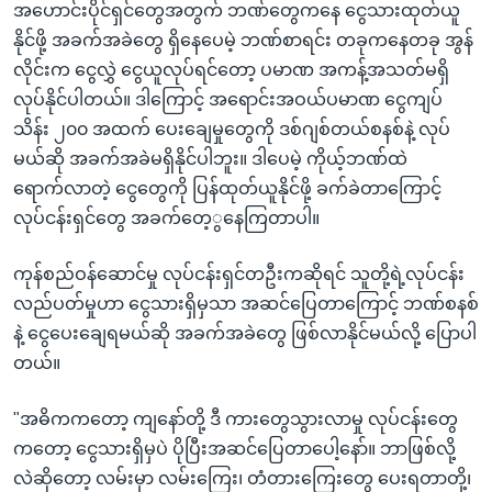
အဟောင်းပိုင်ရှင်တွေအတွက် ဘဏ်တွေကနေ ငွေသားထုတ်ယူ
နိုင်ဖို့ အခက်အခဲတွေ ရှိနေပေမဲ့ ဘဏ်စာရင်း တခုကနေတခု အွန်
လိုင်းက ငွေလွှဲ ငွေယူလုပ်ရင်တော့ ပမာဏ အကန့်အသတ်မရှိ
လုပ်နိုင်ပါတယ်။ ဒါကြောင့် အရောင်းအဝယ်ပမာဏ ငွေကျပ်
သိန်း ၂၀၀ အထက် ပေးချေမှုတွေကို ဒစ်ဂျစ်တယ်စနစ်နဲ့ လုပ်
မယ်ဆို အခက်အခဲမရှိနိုင်ပါဘူး။ ဒါပေမဲ့ ကိုယ့်ဘဏ်ထဲ
ရောက်လာတဲ့ ငွေတွေကို ပြန်ထုတ်ယူနိုင်ဖို့ ခက်ခဲတာကြောင့်
လုပ်ငန်းရှင်တွေ အခက်တေ့ွနေကြတာပါ။
ကုန်စည်ဝန်ဆောင်မှု လုပ်ငန်းရှင်တဦးကဆိုရင် သူတို့ရဲ့လုပ်ငန်း
လည်ပတ်မှုဟာ ငွေသားရှိမှသာ အဆင်ပြေတာကြောင့် ဘဏ်စနစ်
နဲ့ ငွေပေးချေရမယ်ဆို အခက်အခဲတွေ ဖြစ်လာနိုင်မယ်လို့ ပြောပါ
တယ်။
"အဓိကကတော့ ကျနော်တို့ ဒီ ကားတွေသွားလာမှု လုပ်ငန်းတွေ
ကတော့ ငွေသားရှိမှပဲ ပိုပြီးအဆင်ပြေတာပေါ့နော်။ ဘာဖြစ်လို့
လဲဆိုတော့ လမ်းမှာ လမ်းကြေး၊ တံတားကြေးတွေ ပေးရတာတို့၊