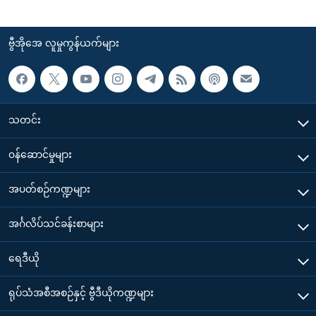
ဗွီအိုအေ လူမှုကွန်ယက်များ
သတင်း
၀န်ဆောင်မှုများ
အပတ်စဉ်ကဏ္ဍများ
အင်္ဂလိပ်သင်ခန်းစာများ
ရေဒီယို
ရုပ်သံအစီအစဉ်နှင့် ဗွီဒီယိုကဏ္ဍများ