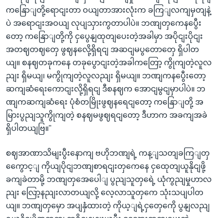
ကနြောျတို့ရောငျးတာ ဝယျတာအားလုံးက ခကြျလကျမှတျနဲ့
ပဲ အရောငျးအဝယျ လုပျသှားကွတာပါပဲ။ ဘဏျတှကေနပွေီး
တော့ ကနြောျတို့ကို ငှပွေနျထုတျပေးတဲ့အခါမှာ အပိုငျးပိုငျး
အတဈတဈတှေ ဖွဈနလေို့ရှိရငျ အဆငျမပွတောတှေ ရှိပါတ
ယျ။ စနဈတခုကနေ တခုပွောငျးတဲ့အခါကတြော့ ကွိုကျတဲ့လူလ
ညျး ရှိမယျ၊ မကွိုကျတဲ့လူလညျး ရှိမယျ။ ဘဏျကနပွေီးတော့
ဆကျဆံရေးကောငျးလို့ရှိရငျ ဒီစနဈက အောငျမွငျမှာပါပဲ။ ဘ
ဏျကဆကျဆံရေး ပုံစံတမြိုးဖွဈနရေငျတော့ ကနြောျတို့ အ
မြားပွညျသူကွိုကျတဲ့ စနဈမဖွဈရငျတော့ ဒီဟာက အခကျအခဲ
ရှိပါတယျဗြ။"
စဈအာဏာသိမျးပွီးနောကျ ဗဟိုဘဏျရဲ့ ကန့ျသတျခကြျတှ
ကွေောင့ျ ကိုယျပိုငျဘဏျစာရငျးတှကေနေ ငှထေုတျယူနိုငျဖို့
ခကျခဲတာမို့ ဘဏျတှအေပေါျ ပွညျသူတှရေဲ့ ယုံကွညျမှုဟာလ
ညျး လြော့နညျးလာတယျလို့ လေ့လာသူတှကေ သုံးသပျပါတ
ယျ။ ဘဏျတှမှော အပျနှံထားတဲ့ ကိုယ့ျရဲ့ငှတှေကေို ပွနျလညျ