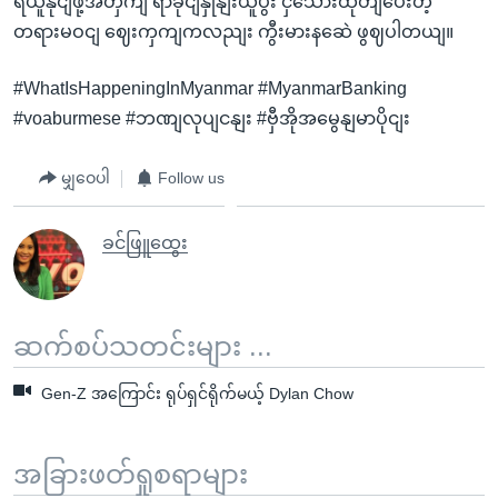
ရယူနိုငျဖို့အတှကျ ရာခိုငျနှုနျးယူပွီး ငှသေားထုတျပေးတဲ့
တရားမဝငျ ဈေးကှကျကလညျး ကွီးမားနဆေဲ ဖွဈပါတယျ။
#WhatIsHappeningInMyanmar #MyanmarBanking
#voaburmese #ဘဏျလုပျငနျး #ဗှီအိုအမွေနျမာပိုငျး
မျှဝေပါ
Follow us
ခင်ဖြူထွေး
ဆက်စပ်သတင်းများ ...
Gen-Z အကြောင်း ရုပ်ရှင်ရိုက်မယ့် Dylan Chow
အခြားဖတ်ရှုစရာများ