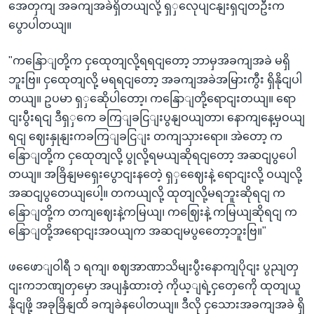
အေတှကျ အခကျအခဲရှိတယျလို့ ရှှလေုပျငနျးရှငျတဦးက
ပွောပါတယျ။
"ကနြောျတို့က ငှထေုတျလို့ရရငျတော့ ဘာမှအခကျအခဲ မရှိ
ဘူးဗြ။ ငှထေုတျလို့ မရရငျတော့ အခကျအခဲအမြားကွီး ရှိနိုငျပါ
တယျ။ ဥပမာ ရှှဆေိုပါတော့၊ ကနြောျတို့ရောငျးတယျ။ ရော
ငျးပွီးရငျ ဒီရှှကေ ခကြျခငြျးပွနျဝယျတာ၊ နောကျနေ့မှဝယျ
ရငျ ဈေးနှုနျးကခကြျခငြျး တကျသှားရော။ အဲတော့ က
နြောျတို့က ငှထေုတျလို့ ပွုလို့ရမယျဆိုရငျတော့ အဆငျပွပေါ
တယျ။ အခြိနျမရှေးပွောငျးနတေဲ့ ရှှဈေေးနဲ့ ရောငျးလို့ ဝယျလို့
အဆငျပွတေယျပေါ့။ တကယျလို့ ထုတျလို့မရဘူးဆိုရငျ က
နြောျတို့က တကျဈေးနဲ့ကမြယျ၊ ကဈြေးနဲ့ ကမြယျဆိုရငျ က
နြောျတို့အရောငျးအဝယျက အဆငျမပွတေော့ဘူးဗြ။"
ဖဖေောျဝါရီ ၁ ရကျ၊ စဈအာဏာသိမျးပွီးနောကျပိုငျး ပွညျတှ
ငျးကဘဏျတှမှော အပျနှံထားတဲ့ ကိုယ့ျရဲ့ငှတှေကေို ထုတျယူ
နိုငျဖို့ အခုခြိနျထိ ခကျခဲနပေါတယျ။ ဒီလို ငှသေားအခကျအခဲ ရှိ