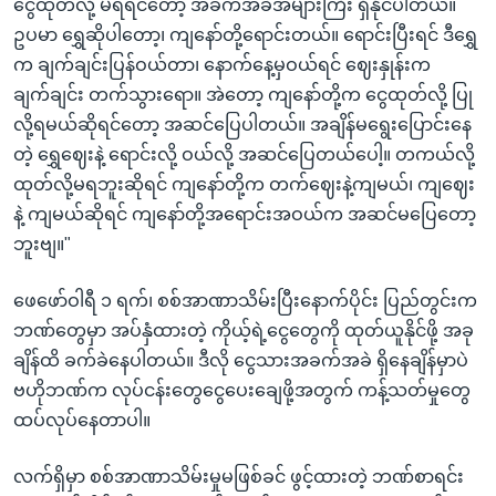
ငွေထုတ်လို့ မရရင်တော့ အခက်အခဲအများကြီး ရှိနိုင်ပါတယ်။
ဥပမာ ရွှေဆိုပါတော့၊ ကျနော်တို့ရောင်းတယ်။ ရောင်းပြီးရင် ဒီရွှေ
က ချက်ချင်းပြန်ဝယ်တာ၊ နောက်နေ့မှဝယ်ရင် ဈေးနှုန်းက
ချက်ချင်း တက်သွားရော။ အဲတော့ ကျနော်တို့က ငွေထုတ်လို့ ပြု
လို့ရမယ်ဆိုရင်တော့ အဆင်ပြေပါတယ်။ အချိန်မရွေးပြောင်းနေ
တဲ့ ရွှေဈေးနဲ့ ရောင်းလို့ ဝယ်လို့ အဆင်ပြေတယ်ပေါ့။ တကယ်လို့
ထုတ်လို့မရဘူးဆိုရင် ကျနော်တို့က တက်ဈေးနဲ့ကျမယ်၊ ကျဈေး
နဲ့ ကျမယ်ဆိုရင် ကျနော်တို့အရောင်းအဝယ်က အဆင်မပြေတော့
ဘူးဗျ။"
ဖေဖော်ဝါရီ ၁ ရက်၊ စစ်အာဏာသိမ်းပြီးနောက်ပိုင်း ပြည်တွင်းက
ဘဏ်တွေမှာ အပ်နှံထားတဲ့ ကိုယ့်ရဲ့ငွေတွေကို ထုတ်ယူနိုင်ဖို့ အခု
ချိန်ထိ ခက်ခဲနေပါတယ်။ ဒီလို ငွေသားအခက်အခဲ ရှိနေချိန်မှာပဲ
ဗဟိုဘဏ်က လုပ်ငန်းတွေငွေပေးချေဖို့အတွက် ကန့်သတ်မှုတွေ
ထပ်လုပ်နေတာပါ။
လက်ရှိမှာ စစ်အာဏာသိမ်းမှုမဖြစ်ခင် ဖွင့်ထားတဲ့ ဘဏ်စာရင်း