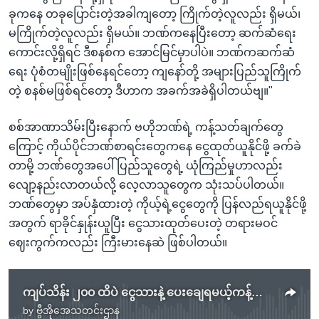
ခုကနေ တခုပြောင်းတဲ့အခါကျတော့ ကြိုက်တဲ့လူလည်း ရှိမယ်၊
မကြိုက်တဲ့လူလည်း ရှိမယ်။ ဘဏ်ကနေပြီးတော့ ဆက်ဆံရေး
ကောင်းလို့ရှိရင် ဒီစနစ်က အောင်မြင်မှာပါပဲ။ ဘဏ်ကဆက်ဆံ
ရေး ပုံစံတမျိုးဖြစ်နေရင်တော့ ကျနော်တို့ အများပြည်သူကြိုက်
တဲ့ စနစ်မဖြစ်ရင်တော့ ဒီဟာက အခက်အခဲရှိပါတယ်ဗျ။"
စစ်အာဏာသိမ်းပြီးနောက် ဗဟိုဘဏ်ရဲ့ ကန့်သတ်ချက်တွေ
ကြောင့် ကိုယ်ပိုင်ဘဏ်စာရင်းတွေကနေ ငွေထုတ်ယူနိုင်ဖို့ ခက်ခဲ
တာမို့ ဘဏ်တွေအပေါ် ပြည်သူတွေရဲ့ ယုံကြည်မှုဟာလည်း
လျော့နည်းလာတယ်လို့ လေ့လာသူတွေက သုံးသပ်ပါတယ်။
ဘဏ်တွေမှာ အပ်နှံထားတဲ့ ကိုယ့်ရဲ့ငွေတွေကို ပြန်လည်ရယူနိုင်ဖို့
အတွက် ရာခိုင်နှုန်းယူပြီး ငွေသားထုတ်ပေးတဲ့ တရားမဝင်
ဈေးကွက်ကလည်း ကြီးမားနေဆဲ ဖြစ်ပါတယ်။
ကျပ်သိန်း ၂၀၀ ထိပဲ ငွေသားနဲ့ ပေးချေရမယ့်ကန့်သတ်ချက် လုပ်ငန်းတွေအခက်တွေ့နိုင်
by
ဗွီအိုအေသတင်းဌာန