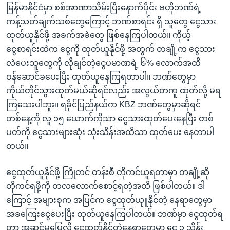
မြန်မာနိုင်ငံမှာ စစ်အာဏာသိမ်းပြီးနောက်ပိုင်း ဗဟိုဘဏ်ရဲ့
ကန့်သတ်ချက်သစ်တွေကြောင့် ဘဏ်စာရင်း ရှိ သူတွေ ငွေသား
ထုတ်ယူနိုင်ဖို့ အခက်အခဲတွေ ဖြစ်နေကြပါတယ်။ ကိုယ့်
ငွေစာရင်းထဲက ငွေကို ထုတ်ယူနိုင်ဖို့ အတွက် တချို့က ငွေသား
လဲပေးသူတွေကို လိုချင်တဲ့ငွေပမာဏရဲ့ ၆% လောက်အထိ
ဝန်ဆောင်ခပေးပြီး ထုတ်ယူနေကြရတာပါ။ ဘဏ်တွေမှာ
ကိုယ်တိုင်သွားထုတ်မယ်ဆိုရင်လည်း အလွယ်တကူ ထုတ်လို့ မရ
ကြသေးပါဘူး။ ရခိုင်ပြည်နယ်က KBZ ဘဏ်တွေမှာဆိုရင်
တစ်နေ့ကို လူ ၁၅ ယောက်ကိုသာ ငွေသားထုတ်ပေးနေပြီး တစ်
ပတ်ကို ငွေသားများဆုံး သုံးသိန်းအထိသာ ထုတ်ပေး နေတာပါ
တယ်။
ငွေထုတ်ယူနိုင်ဖို့ ကြိုတင် တန်းစီ တိုကင်ယူရတာမှာ တချို့ဆို
တိုကင်ရဖို့ကို တလလောက်စောင့်ရတဲ့အထိ ဖြစ်ပါတယ်။ ဒါ
ကြောင့် အများစုက အပြင်က ငွေထုတ်ယုူနိုင်တဲ့ နေရာတွေမှာ
အခကြေးငွေပေးပြီး ထုတ်ယူနေကြပါတယ်။ ဘဏ်မှာ ငွေထုတ်ရ
တာ အဆင်မပြေလို့ ငွေထုတ်နိုင်တဲ့နေရာတွေမှာ ငွေ ၁ သိန်း