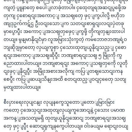
ကျတဲ့ ပွူနာတှေ စပေါျလာခဲ့တာပါ။ ငှထေုတျရအဆငျပွဖေို့အ
တှကျ ငှစောရငျးအကောင့ျ အသဈတှေ ဖှင့ျကွပါလို့ ဗဟိုဘ
ဏျဒုဥက်ကဋ်ဌ ဦးဝငျးသောျက သတငျးစာရှငျးလငျးပှဲတခု
မှာပွောပွီး အကောင့ျအသဈတှဖှေင့ျကွဖို့ တိုကျတှနျးထားပါ
တယျ။ မွနျမာနိုငျငံမှာ လူအမြားသုံးကွတဲ့ ကမ်ဘောဇဘဏျရဲ့ဝ
ဘျဆိုဒျမှာတော့ လှယျကူစှာ ငှသေားထုတျယူနိုငျသည့ျ ငှစော
ရငျးအကောင့ျအသဈဆိုပွီး ဘဏျစာရငျးသဈ ၅ မြိုးကို ကွ
ညောထားပါတယျ။ ဘဏျစာရငျး အကောင့ျသဈတှကေို လူတို
ငျးဖှင့ျနိုငျပွီး အမြိုးအစားအလိုကျ ကပြျတဈသောငျးကန
စေပွီး ကပြျဆယျသိနျးအထိ စတငျထည့ျဝငျငှတှေေ သတျ
မှတျထားပါတယျ။
စီးပှားရေးလုပျငနျး လုပျနကွေသူတောျတောျမြားမြား
ကတော့ ငှအေသှငျးအထုတျလှယျကူအောငျနဲ့ ငှသေား ပမာဏ
အကန့ျအသတျမရှိ ထုတျယူနိုငျအောငျ ဘဏျစာရငျးအသဈ
တှေ ဖှင့ျပွီး ဆောငျရှကျနကွေပါတယျ။ ဝါးခယျမ ရောငျးဝယျ