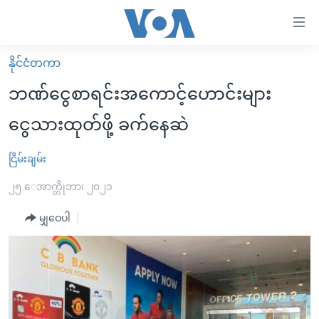
သုံး
ရ
လွယ်ကူ
နိုင်ငံတကာ
မူလစာမျက်နှာ
စေ
ဘဏ်ငွေစာရင်းအကောင့်ဟောင်းများ
မြန်မာ
သည့်
ငွေသားထုတ်ဖို့ ခက်နေဆဲ
ကမ္ဘာ့သတင်းများ
Link
ဗွီဒီယို
နိုင်ငံတကာ
ငြိမ်းချမ်း
များ
သတင်းလွတ်လပ်ခွင့်
အမေရိကန်
၂၅ ေအာက္တိုဘာ၊ ၂၀၂၁
ပင်မ
ရပ်ဝန်းတခု လမ်းတခု အလွန်
တရုတ်
အကြောင်းအရာ
မျှဝေပါ
သို့
အင်္ဂလိပ်စာလေ့လာမယ်
အစ္စရေး-ပါလက်စတိုင်း
ကျော်
အပတ်စဉ်ကဏ္ဍများ
အမေရိကန်သုံးအီဒီယံ
ကြည့်
ရေဒီယိုနှင့်ရုပ်သံ အချက်အလက်များ
မကြေးမုံရဲ့ အင်္ဂလိပ်စာ
ရေဒီယို
ရန်
ပင်မ
ရေဒီယို/တီဗွီအစီအစဉ်
ရုပ်ရှင်ထဲက အင်္ဂလိပ်စာ
တီဗွီ