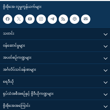
ဗွီအိုအေ လူမှုကွန်ယက်များ
သတင်း
၀န်ဆောင်မှုများ
အပတ်စဉ်ကဏ္ဍများ
အင်္ဂလိပ်သင်ခန်းစာများ
ရေဒီယို
ရုပ်သံအစီအစဉ်နှင့် ဗွီဒီယိုကဏ္ဍများ
ဗွီအိုအေအကြောင်း