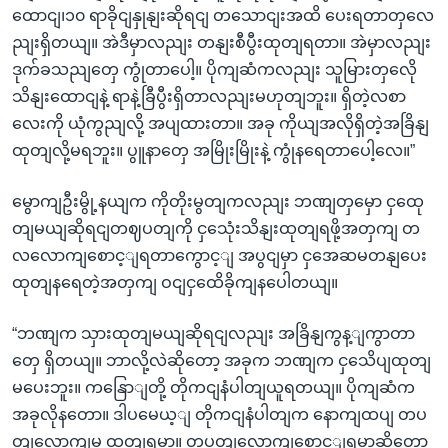
ထောငျ၊၁၀ ရာခိုငျနှုနျးဆိုရငျ တသောငျးအထိ ပေးရတာတှလေ
ညျးရှိတယျ။ အဲဒီမှာလညျး တနျးစီပွီးထုတျရတာ။ အဲမှာလညျး
ဒုက်ခသညျတှေ ကွုံတာပေါ့။ ပိုကျဆံကလညျး သူမြားတှလေို
သိနျးထောငျနဲ့ ရာနဲ့ခြီပွီးရှိတာလညျးမဟုတျဘူး။ ရှိတဲ့လစာ
လေးကို ယုံကွညျလို့ အပျထားတာ။ အခု ကိုယျအလိုရှိတဲ့အခြိနျ
ထုတျလို့မရဘူး။ ပွူနာတှေ အမြိုးမြိုးနဲ့ ကွုံနရေတာပေါ့လေ။”
မွောကျဦးမွို့နယျက ကိုတိုးမွတျကလညျး ဘဏျတှမှော ငှထေု
တျမယျဆိုရငျတဈပတျကို ငှသေုံးသိနျးထုတျရဖို့အတှကျ တ
လလောကျစောင့ျရတာကွောင့ျ အပွငျမှာ ငှအေဆမတနျပေး
ထုတျနရေတဲ့အတှကျ ဝငျငှထေိခိုကျနပေါတယျ။
“ဘဏျက သှားထုတျမယျဆိုရငျလညျး အခြိနျကွန့ျကွာတာ
တှေ ရှိတယျ။ ဘာလို့လဲဆိုတော့ အခုက ဘဏျက ငှသေိပျထုတျ
မပေးဘူး။ ကနြောျတို့ တိုကငျနံပါတျယူရတယျ။ ပိုကျဆံက
အခုလိုနတော။ ဒါပမေယ့ျ တိုကငျနံပါတျက နောကျထပျ တပ
တျလောကျမှ ထုတျရမှာ။ တပတျလောကျစောင့ျရမှာဆိုတော့