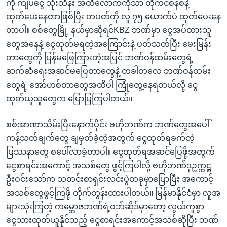
ကို ကျပ်ငွေ သုံးသိန်း အထိလောက်ကိုသာ တိုကင်စနစ်နဲ့
ထုတ်ပေးနေတာဖြစ်ပြီး တပတ်ကို လူ ၇၅ ယောက်ပဲ ထုတ်ပေးနေ
တာပါ။ စစ်တွေမြို့ နယ်မှာဆိုရင်KBZ ဘဏ်မှာ ငွေအပ်ထားသူ
တွေအနေနဲ့ ငွေထုတ်မရတဲ့အကြောင်းနဲ့ ပတ်သတ်ပြီး မေးမြန်း
တာတွေကို ပြန်မဖြေကြားတဲ့အပြင် ဘဏ်ဝန်ထမ်းတွေရဲ့
ဆက်ဆံရေးအဆင်မပြေတာတွေနဲ့ တခါတလေ ဘဏ်ဝန်ထမ်း
တွေရဲ့ အော်ဟစ်တာတွေအထိပါ ကြုံတွေ့နေရတယ်လို့ ငွေ
ထုတ်ယူသူတွေက ပြောပြကြပါတယ်။
စစ်အာဏာသိမ်းပြီးနောက်ပိုင်း ဗဟိုဘဏ်က ဘဏ်တွေအပေါ်
ကန့်သတ်ချက်တွေ ချမှတ်ခဲ့တဲ့အတွက် ငွေထုတ်ရခက်တဲ့
ပြဿနာတွေ စပေါ်လာခဲ့တာပါ။ ငွေထုတ်ရအဆင်ပြေဖို့အတွက်
ငွေစာရင်းအကောင့် အသစ်တွေ ဖွင့်ကြပါလို့ ဗဟိုဘဏ်ဒုဥက္ကဋ္ဌ
ဦးဝင်းသော်က သတင်းစာရှင်းလင်းပွဲတခုမှာပြောပြီး အကောင့်
အသစ်တွေဖွင့်ကြဖို့ တိုက်တွန်းထားပါတယ်။ မြန်မာနိုင်ငံမှာ လူအ
များသုံးကြတဲ့ ကမ္ဘောဇဘဏ်ရဲ့ဝဘ်ဆိုဒ်မှာတော့ လွယ်ကူစွာ
ငွေသားထုတ်ယူနိုင်သည့် ငွေစာရင်းအကောင့်အသစ်ဆိုပြီး ဘဏ်