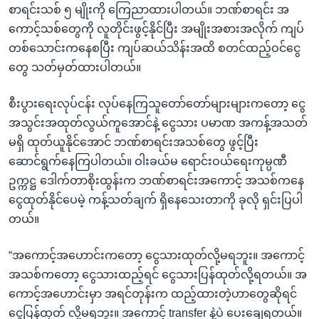
စာရင်းသစ် ၅ မျိုးကို ကြေညာထားပါတယ်။ ဘဏ်စာရင်း အ
ကောင့်သစ်တွေကို လူတိုင်းဖွင့်နိုင်ပြီး အမျိုးအစားအလိုက် ကျပ်
တစ်သောင်းကနေစပြီး ကျပ်ဆယ်သိန်းအထိ စတင်ထည့်ဝင်ငွေ
တွေ သတ်မှတ်ထားပါတယ်။
စီးပွားရေးလုပ်ငန်း လုပ်နေကြသူတော်တော်များများကတော့ ငွေ
အသွင်းအထုတ်လွယ်ကူအောင်နဲ့ ငွေသား ပမာဏ အကန့်အသတ်
မရှိ ထုတ်ယူနိုင်အောင် ဘဏ်စာရင်းအသစ်တွေ ဖွင့်ပြီး
ဆောင်ရွက်နေကြပါတယ်။ ဝါးခယ်မ ရောင်းဝယ်ရေးကုမ္ပဏီ
ဥက္ကဋ္ဌ ဒေါက်တာစိုးထွန်းက ဘဏ်စာရင်းအကောင့် အသစ်ကနေ
ငွေထုတ်နိုင်ပေမဲ့ ကန့်သတ်ချက် ရှိနေသေးတာကို ခုလို ရှင်းပြပါ
တယ်။
“အကောင့်အဟောင်းကတော့ ငွေသားထုတ်လို့မရဘူး။ အကောင့်
အသစ်ကတော့ ငွေသားထည့်ရင် ငွေသားပြန်ထုတ်လို့ရတယ်။ အ
ကောင့်အဟောင်းမှာ အရင်တုန်းက ထည့်ထားတဲ့ဟာတွေဆိုရင်
ငွေပြန်ထုတ် လို့မရဘူး။ အကောင့် transfer နဲ့ပဲ ပေးချေရတယ်။