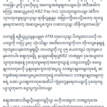
ကနြောျတို့ ငှလေိုရငျ အခကျအခဲဖွဈတယျပေါ့။ အဲဒီအခါက
တြော့ အဆငျပွတေဲ့ KBZ Pay ကပဲ သှားထုတျတယျ။ အဲဒီက
သှားထုတျရငျလညျး ရာခိုငျနှုနျး အမြားကွီးပေးပွီးတော့ ထုတျ
နရေတာတော့ အဆငျမပွဘေူး။ လစာလညျး ထိခိုကျတာပေါ့။”
လကျရှိ ရခိုငျပွညျနယျမှာ ATM တှလေညျး ပိတျထားသလို တ
ပတျကို ကပြျငှေ သုံးသိနျး အထိလောကျကိုသာ တိုကငျစနဈနဲ့
ထုတျပေးနတောဖွဈပွီး တပတျကို လူ ၇၅ ယောကျပဲ ထုတျပေး
နတောပါ။ စဈတှမွေို့ နယျမှာဆိုရငျKBZ ဘဏျမှာ ငှအေပျထား
သူတှအေနနေဲ့ ငှထေုတျမရတဲ့အကွောငျးနဲ့ ပတျသတျပွီး မေးမွ
နျးတာတှကေို ပွနျမဖွကွေားတဲ့အပွငျ ဘဏျဝနျထမျးတှရေဲ့ ဆ
ကျဆံရေးအဆငျမပွတောတှနေဲ့ တခါတလေ ဘဏျဝနျထမျးတှ
ရေဲ့ အောျဟဈတာတှအေထိပါ ကွုံတှေ့နရေတယျလို့ ငှထေုတျ
ယူသူတှကေ ပွောပွကွပါတယျ။
စဈအာဏာသိမျးပွီးနောကျပိုငျး ဗဟိုဘဏျက ဘဏျတှအေ
ပေါျ ကန့ျသတျခကြျတှေ ခမြှတျခဲ့တဲ့အတှကျ ငှထေုတျရခ