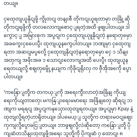
တယျ။
ငှထေုတျယူနိုငျဖို့ ကွိုတငျ တနျးစီ တိုကငျယူရတာမှာ တခြို့ဆို
တိုကငျရဖို့ကို တလလောကျစောင့ျရတဲ့အထိ ဖွဈပါတယျ။ ဒါ
ကွောင့ျ အမြားစုက အပွငျက ငှထေုတျယုူနိုငျတဲ့ နရောတှမှော
အခကွေးငှပေေးပွီး ထုတျယူနကွေပါတယျ။ ဘဏျမှာ ငှထေုတျ
ရတာ အဆငျမပွလေို့ ငှထေုတျနိုငျတဲ့နရောတှမှော ငှေ ၁ သိနျး
အတှကျ အဖိုးအခ ၁ သောငျးလောကျအထိ ပေးပွီး ထုတျယူန
ရေတယျလို့ စဈတှမွေို့နယျက ကိုခိုငျရိုးလှ က ဗှီအိုအကေို ပွော
ပါတယျ။
“ကနြောျတို့က တကယ့ျကို အရေးကွီးလာတဲ့အခြိနျ ကိုယျ
ရေးကိုယျတာတှေ၊ မကနြျးရေးမမာရေး အခြိနျတှေ ဆိုရငျ ဘ
ဏျက မရရငျ အပွငျကနသှေားထုတျရတယျ။ အပွငျမှာ Kpay နဲ့
ထုတျလို့ရတဲ့ဟာရှိတယျ။ ဒါပမေယ့ျ သူတို့က တရားမဝငျဈေး
ကှကျလို့ပွောခငြျတယျ။ ဘာဖွဈလို့လဲဆိုတော့ ကနြောျတို့ ပို
ကျဆံတသိနျးထုတျဖို့အရေး သူတို့ကို ပိုကျဆံ ၇ ထောငျ၊ ၈