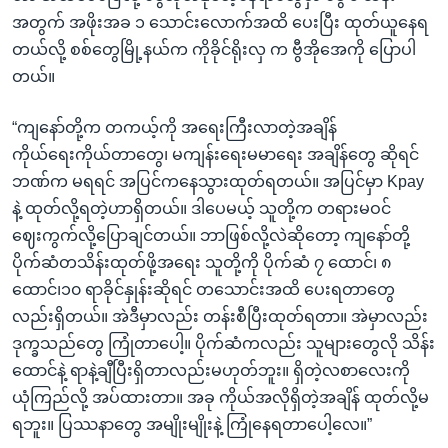
အတွက် အဖိုးအခ ၁ သောင်းလောက်အထိ ပေးပြီး ထုတ်ယူနေရ
တယ်လို့ စစ်တွေမြို့နယ်က ကိုခိုင်ရိုးလှ က ဗွီအိုအေကို ပြောပါ
တယ်။
“ကျနော်တို့က တကယ့်ကို အရေးကြီးလာတဲ့အချိန်
ကိုယ်ရေးကိုယ်တာတွေ၊ မကျန်းရေးမမာရေး အချိန်တွေ ဆိုရင်
ဘဏ်က မရရင် အပြင်ကနေသွားထုတ်ရတယ်။ အပြင်မှာ Kpay
နဲ့ ထုတ်လို့ရတဲ့ဟာရှိတယ်။ ဒါပေမယ့် သူတို့က တရားမဝင်
ဈေးကွက်လို့ပြောချင်တယ်။ ဘာဖြစ်လို့လဲဆိုတော့ ကျနော်တို့
ပိုက်ဆံတသိန်းထုတ်ဖို့အရေး သူတို့ကို ပိုက်ဆံ ၇ ထောင်၊ ၈
ထောင်၊၁၀ ရာခိုင်နှုန်းဆိုရင် တသောင်းအထိ ပေးရတာတွေ
လည်းရှိတယ်။ အဲဒီမှာလည်း တန်းစီပြီးထုတ်ရတာ။ အဲမှာလည်း
ဒုက္ခသည်တွေ ကြုံတာပေါ့။ ပိုက်ဆံကလည်း သူများတွေလို သိန်း
ထောင်နဲ့ ရာနဲ့ချီပြီးရှိတာလည်းမဟုတ်ဘူး။ ရှိတဲ့လစာလေးကို
ယုံကြည်လို့ အပ်ထားတာ။ အခု ကိုယ်အလိုရှိတဲ့အချိန် ထုတ်လို့မ
ရဘူး။ ပြဿနာတွေ အမျိုးမျိုးနဲ့ ကြုံနေရတာပေါ့လေ။”