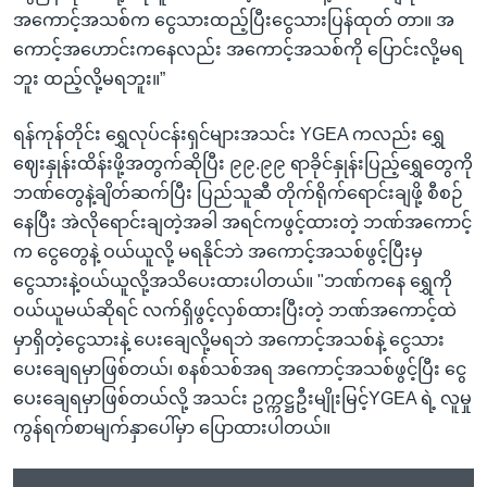
အကောင့်အသစ်က ငွေသားထည့်ပြီးငွေသားပြန်ထုတ် တာ။ အ
ကောင့်အဟောင်းကနေလည်း အကောင့်အသစ်ကို ပြောင်းလို့မရ
ဘူး ထည့်လို့မရဘူး။”
ရန်ကုန်တိုင်း ရွှေလုပ်ငန်းရှင်များအသင်း YGEA ကလည်း ရွှေ
ဈေးနှုန်းထိန်းဖို့အတွက်ဆိုပြီး ၉၉.၉၉ ရာခိုင်နှုန်းပြည့်ရွှေတွေကို
ဘဏ်တွေနဲ့ချိတ်ဆက်ပြီး ပြည်သူဆီ တိုက်ရိုက်ရောင်းချဖို့ စီစဉ်
နေပြီး အဲလိုရောင်းချတဲ့အခါ အရင်ကဖွင့်ထားတဲ့ ဘဏ်အကောင့်
က ငွေတွေနဲ့ ဝယ်ယူလို့ မရနိုင်ဘဲ အကောင့်အသစ်ဖွင့်ပြီးမှ
ငွေသားနဲ့ဝယ်ယူလို့အသိပေးထားပါတယ်။ "ဘဏ်ကနေ ရွှေကို
ဝယ်ယူမယ်ဆိုရင် လက်ရှိဖွင့်လှစ်ထားပြီးတဲ့ ဘဏ်အကောင့်ထဲ
မှာရှိတဲ့ငွေသားနဲ့ ပေးချေလို့မရဘဲ အကောင့်အသစ်နဲ့ ငွေသား
ပေးချေရမှာဖြစ်တယ်၊ စနစ်သစ်အရ အကောင့်အသစ်ဖွင့်ပြီး ငွေ
ပေးချေရမှာဖြစ်တယ်လို့ အသင်း ဥက္ကဋ္ဌဦးမျိုးမြင့်YGEA ရဲ့ လူမှု
ကွန်ရက်စာမျက်နှာပေါ်မှာ ပြောထားပါတယ်။