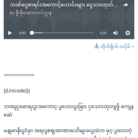
ဘဏ်ငွေစာရင်းအကောင့်ဟောင်းများ ငွေသားထုတ်ဖို့ ခက်နေဆဲ
by
ဗွီအိုအေသတင်းဌာန
No media source currently available
0:00
4:26
တိုက်ရိုက် လင့်ခ်
===========
{{Unicode}}}
ဘဏျငှစောရငျးအကောင့ျဟောငျးမြား ငှသေားထုတျဖို့ ခကျန
ဆေဲ
မနျမာနိုငျငံမှာ အရငျစဈအာဏာမသိမျးခငျထဲက ဖှင့ျထားတဲ့