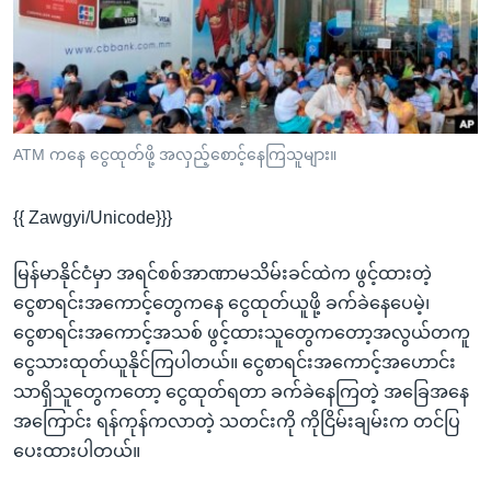
အ
သုတပဒေသာ အင်္ဂလိပ်စာ
ညွန်း
Learning English
စာမျက်နှာ
သို့
ဗွီအိုအေ လူမှုကွန်ယက်များ
ကျော်
ကြည့်
ATM ကနေ ငွေထုတ်ဖို့ အလှည့်စောင့်နေကြသူများ။
ရန်
ဘာသာစကားများ
ရှာဖွေ
{{ Zawgyi/Unicode}}}
ရန်
နေရာ
မြန်မာနိုင်ငံမှာ အရင်စစ်အာဏာမသိမ်းခင်ထဲက ဖွင့်ထားတဲ့
သို့
ငွေစာရင်းအကောင့်တွေကနေ ငွေထုတ်ယူဖို့ ခက်ခဲနေပေမဲ့၊
ကျော်
ငွေစာရင်းအကောင့်အသစ် ဖွင့်ထားသူတွေကတော့အလွယ်တကူ
ရန်
ငွေသားထုတ်ယူနိုင်ကြပါတယ်။ ငွေစာရင်းအကောင့်အဟောင်း
သာရှိသူတွေကတော့ ငွေထုတ်ရတာ ခက်ခဲနေကြတဲ့ အခြေအနေ
အကြောင်း ရန်ကုန်ကလာတဲ့ သတင်းကို ကိုငြိမ်းချမ်းက တင်ပြ
ပေးထားပါတယ်။