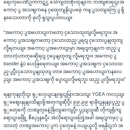
ရေးကုမ်ပဏီဥက်ကဋ်ဌ ဒေါကျတာစိုးထှနျးက ဘဏျစာရငျးအ
ကောင့ျ အသဈကနေ ငှထေုတျနိုငျပမေဲ့ ကန့ျသတျခကြျ ရှိ
နသေေးတာကို ခုလို ရှငျးပွပါတယျ။
“အကောင့ျအဟောငျးကတော့ ငှသေားထုတျလို့မရဘူး။ အ
ကောင့ျအသဈကတော့ ငှသေားထည့ျရငျ ငှသေားပွနျထုတျ
လို့ရတယျ။ အကောင့ျအဟောငျးမှာ အရငျတုနျးက ထည့ျ
ထားတဲ့ဟာတှဆေိုရငျ ငှပွေနျထုတျ လို့မရဘူး။ အကောင့ျ
transfer နဲ့ပဲ ပေးခြရေတယျ။ အကောင့ျအသဈက ငှသေားထ
ည့ျပွီးငှသေားပွနျထုတျ တာ။ အကောင့ျအဟောငျးကနလေ
ညျး အကောင့ျအသဈကို ပွောငျးလို့မရဘူး ထည့ျလို့မရဘူး။”
ရနျကုနျတိုငျး ရှှလေုပျငနျးရှငျမြားအသငျး YGEA ကလညျး
ရှှဈေေးနှုနျးထိနျးဖို့အတှကျဆိုပွီး ၉၉.၉၉ ရာခိုငျနှုနျးပွည့ျ
ရှှတှေကေို ဘဏျတှနေဲ့ခြိတျဆကျပွီး ပွညျသူဆီ တိုကျရိုကျ
ရောငျးခဖြို့ စီစဉျနပွေီး အဲလိုရောငျးခတြဲ့အခါ အရငျကဖှင့ျ
ထားတဲ့ ဘဏျအကောင့ျက ငှတှေနေဲ့ ဝယျယူလို့ မရနိုငျဘဲ အ