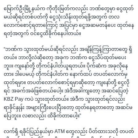
မြောက်ဦးမြို့နယ်က ကိုတိုးမြတ်ကလည်း ဘဏ်တွေမှာ ငွေထုတ်
မယ်ဆိုရင်တစ်ပတ်ကို ငွေသုံးသိန်းထုတ်ရဖို့အတွက် တလ
လောက်စောင့်ရတာကြောင့် အပြင်မှာ ငွေအဆမတန်ပေး ထုတ်နေ
ရတဲ့အတွက် ဝင်ငွေထိခိုက်နေပါတယ်။
“ဘဏ်က သွားထုတ်မယ်ဆိုရင်လည်း အချိန်ကြန့်ကြာတာတွေ ရှိ
တယ်။ ဘာလို့လဲဆိုတော့ အခုက ဘဏ်က ငွေသိပ်ထုတ်မပေး
ဘူး။ ကျနော်တို့ တိုကင်နံပါတ်ယူရတယ်။ ပိုက်ဆံက အခုလိုနေ
တာ။ ဒါပေမယ့် တိုကင်နံပါတ်က နောက်ထပ် တပတ်လောက်မှ
ထုတ်ရမှာ။ တပတ်လောက်စောင့်ရမှာဆိုတော့ ကျနော်တို့ ငွေလို
ရင် အခက်အခဲဖြစ်တယ်ပေါ့။ အဲဒီအခါကျတော့ အဆင်ပြေတဲ့
KBZ Pay ကပဲ သွားထုတ်တယ်။ အဲဒီက သွားထုတ်ရင်လည်း
ရာခိုင်နှုန်း အများကြီးပေးပြီးတော့ ထုတ်နေရတာတော့ အဆင်မ
ပြေဘူး။ လစာလည်း ထိခိုက်တာပေါ့။”
လက်ရှိ ရခိုင်ပြည်နယ်မှာ ATM တွေလည်း ပိတ်ထားသလို တပတ်