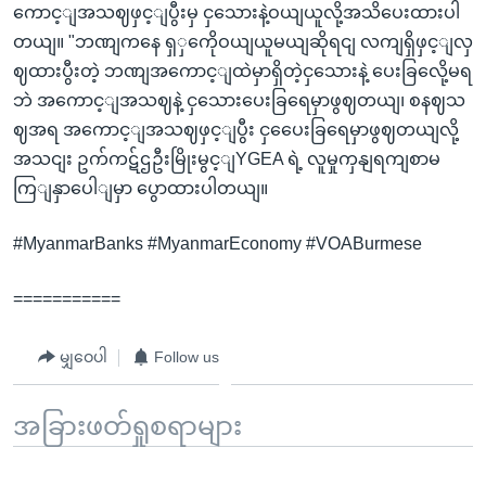
ကောင့ျအသဈဖှင့ျပွီးမှ ငှသေားနဲ့ဝယျယူလို့အသိပေးထားပါ
တယျ။ "ဘဏျကနေ ရှှကေိုဝယျယူမယျဆိုရငျ လကျရှိဖှင့ျလှ
ဈထားပွီးတဲ့ ဘဏျအကောင့ျထဲမှာရှိတဲ့ငှသေားနဲ့ ပေးခြလေို့မရ
ဘဲ အကောင့ျအသဈနဲ့ ငှသေားပေးခြရေမှာဖွဈတယျ၊ စနဈသ
ဈအရ အကောင့ျအသဈဖှင့ျပွီး ငှပေေးခြရေမှာဖွဈတယျလို့
အသငျး ဥက်ကဋ်ဌဦးမြိုးမွင့ျYGEA ရဲ့ လူမှုကှနျရကျစာမ
ကြျနှာပေါျမှာ ပွောထားပါတယျ။
#MyanmarBanks #MyanmarEconomy #VOABurmese
===========
မျှဝေပါ
Follow us
အခြားဖတ်ရှုစရာများ