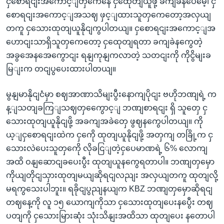
ငှစောရငျးအကောင့ျတှကေနေ ငှထေုတျယူဖို့ ခကျခဲနပေမေဲ့၊ ငှ
စောရငျးအကောင့ျအသဈ ဖှင့ျထားသူတှကေတော့အလှယျ
တကူ ငှသေားထုတျယူနိုငျကွပါတယျ။ ငှစောရငျးအကောင့ျအ
ဟောငျးသာရှိသူတှကေတော့ ငှထေုတျရတာ ခကျခဲနကွေတဲ့
အခွအေနအေကွောငျး ရနျကုနျကလာတဲ့ သတငျးကို ကိုငွိမျးခ
မြျးက တငျပွပေးထားပါတယျ။
မွနျမာနိုငျငံမှာ စဈအာဏာသိမျးပွီးနောကျပိုငျး ဗဟိုဘဏျရဲ့ က
န့ျသတျခကြျသဈတှကွေောင့ျ ဘဏျစာရငျး ရှိ သူတှေ ငှ
သေားထုတျယူနိုငျဖို့ အခကျအခဲတှေ ဖွဈနကွေပါတယျ။ ကို
ယ့ျငှစောရငျးထဲက ငှကေို ထုတျယူနိုငျဖို့ အတှကျ တခြို့က ငှ
သေားလဲပေးသူတှကေို လိုခငြျတဲ့ငှပေမာဏရဲ့ ၆% လောကျ
အထိ ဝနျဆောငျခပေးပွီး ထုတျယူနကွေရတာပါ။ ဘဏျတှမှော
ကိုယျတိုငျသှားထုတျမယျဆိုရငျလညျး အလှယျတကူ ထုတျလို့
မရကွသေးပါဘူး။ ရခိုငျပွညျနယျက KBZ ဘဏျတှမှောဆိုရငျ
တဈနေ့ကို လူ ၁၅ ယောကျကိုသာ ငှသေားထုတျပေးနပွေီး တဈ
ပတျကို ငှသေားမြားဆုံး သုံးသိနျးအထိသာ ထုတျပေး နတောပါ