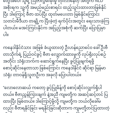
တွေအပေါ် သူရဲ့ သြဇာလွှမ်းမိုးမှု တိုးလာနေတဲ့ အတွက် NLD
အစိုးရက သူ့ကို အမည်မည်းစာရင်း ထည့်သွင်းထားတာဖြစ်နိုင်
ပြီး ဒါကြောင့် ဗီဇာ ထပ်ပြီး ထုတ်မပေးတာ ဖြစ်နိုင်ကြောင်း
သတင်းမီဒီယာ တချို့က ပြီးခဲ့တဲ့ ရက်ပိုင်းအတွင်း ရေးသားခဲ့ကြ
ပါတယ်။ မအင်ကြင်းနိုင်က အပြည့်အစုံကို ဆက်ပြီး ပြောပြမှာ
ပါ။
ကနေဒါနိုင်ငံသား အဖြစ် ခံယူထားတဲ့ ဦးဟန်ညောင်ေ၀ ခေါ် ဦးဗီ
တာသိုက်ရဲ့ ပြည်ဝင်ခွင့် ဗီဇာ လျှောက်ထားမှုကို လုပ်ရိုးလုပ်စဉ်
အတိုင်း သံရုံးဘက်က ဆောင်ရွက်နေပြီး ခွင့်ပြုချက်ရဖို့
စောင့်ဆိုင်းနေတာသာ ဖြစ်ကြောင်း ကနေဒါနိုင်ငံ ဆိုင်ရာ မြန်မာ
သံရုံး တာဝန်ရှိသူတဦးက အခုလို ပြောပါတယ်။
“လောလောဆယ် ကတော့ ခွင့်ပြုမိန့်ကို စောင့်ဆိုင်းလျှက်ရှိပါ
တယ်။ ဗီဇာညွှန်ကြားချက် နဲ့အညီ ကျမတို့က အဆင့်ဆင့်တင် ပြ
ထားပြီး ဖြစ်တယ်။ ဒါကြောင့်မို့လို့ ကျမတို့က ဘယ်လိုခေါ်မ
လည်း ဗီဇာရနိုင်ခြင်း မရနိုင်ခြင်းဆိုတာက ကျမတို့တင်ပြထားတဲ့