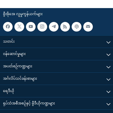
ဗွီအိုအေ လူမှုကွန်ယက်များ
သတင်း
၀န်ဆောင်မှုများ
အပတ်စဉ်ကဏ္ဍများ
အင်္ဂလိပ်သင်ခန်းစာများ
ရေဒီယို
ရုပ်သံအစီအစဉ်နှင့် ဗွီဒီယိုကဏ္ဍများ