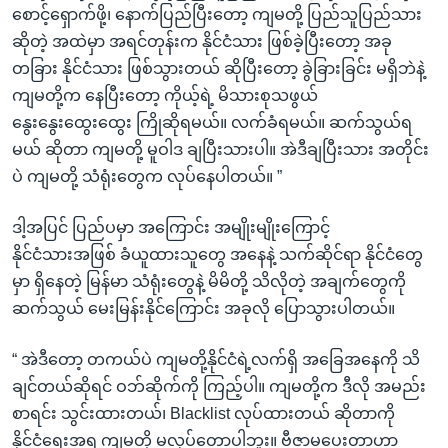
စောင့်ရှောက်ဖို့၊ နောက်ပြည်ပြီးတော့ ကျမတို့ ပြည်သူပြည်သား
ဆိုတဲ့ အထဲမှာ အရင်တုန်းက နိုင်ငံသား ဖြစ်ခဲ့ပြီးတော့ အခု
တခြား နိုင်ငံသား ဖြစ်သွားတယ် ဆိုပြီးတော့ ခွဲခြားခြင်း မရှိဘဲနဲ့
ကျမတို့က နေပြီးတော့ ကိုယ့်ရဲ့ မိသားစုသဖွယ်
နွေးနွေးထွေးထွေး ကြိုဆိုရမယ်။ လက်ခံရမယ်။ ဆက်သွယ်ရ
မယ် ဆိုတာ ကျမတို့ မူဝါဒ ချပြီးသားပါ။ အဲဒီချပြီးသား အတိုင်း
ပဲ ကျမတို့ သံရုံးတွေက လုပ်နေပါတယ်။ ”
ဒါ့အပြင် ပြည်ပမှာ အကြောင်း အမျိုးမျိုးကြောင့်
နိုင်ငံသားအဖြစ် ခံယူထားသူတွေ အနေနဲ့ သက်ဆိုင်ရာ နိုင်ငံတွေ
မှာ ရှိနေတဲ့ မြန်မာ သံရုံးတွေနဲ့ မိမိတို့ သိလိုတဲ့ အချက်တွေကို
ဆက်သွယ် မေးမြန်းနိုင်ကြောင်း အခုလို ပြောသွားပါတယ်။
“ အဲဒီတော့ တကယ်ပဲ ကျမတို့နိုင်ငံရဲ့လက်ရှိ အခြေအနေကို သိ
ချင်တယ်ဆိုရင် ဝဘ်ဆိုက်ကို ကြည့်ပါ။ ကျမတို့က ဒီလို အမည်း
စာရင်း သွင်းထားတယ်၊ Blacklist လုပ်ထားတယ် ဆိုတာကို
နိုင်ငံရေးအရ ကျမတို့ မလုပ်တော့ပါဘူး။ ဗီဇာမပေးတာဟာ