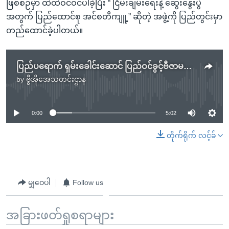
ဖြစ်စဉ်မှာ ထဲထဲဝင်ဝင်ပါခဲ့ပြီး “ ငြိမ်းချမ်းရေးနဲ့ ဆွေးနွေးပွဲ
အတွက် ပြည်ထောင်စု အင်စတီကျူ့” ဆိုတဲ့ အဖွဲ့ကို ပြည်တွင်းမှာ
တည်ထောင်ခဲ့ပါတယ်။
ပြည်ပရောက် ရှမ်းခေါင်းဆောင် ပြည်ဝင်ခွင့်ဗီဇာမရ သတင်း မဟုတ်မှန် သံရုံးငြင်းဆို
by
ဗွီအိုအေသတင်းဌာန
No media source currently available
0:00
5:02
တိုက်ရိုက် လင့်ခ်
မျှဝေပါ
Follow us
အခြားဖတ်ရှုစရာများ