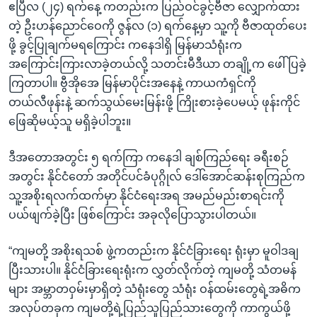
ဧပြီလ (၂၄) ရက်နေ့ ကတည်းက ပြည်ဝင်ခွင့်ဗီဇာ လျှောက်ထား
တဲ့ ဦးဟန်ညောင်ဝေကို ဇွန်လ (၁) ရက်နေ့မှာ သူ့ကို ဗီဇာထုတ်ပေး
ဖို့ ခွင့်ပြုချက်မရကြောင်း ကနေဒါရှိ မြန်မာသံရုံးက
အကြောင်းကြားလာခဲ့တယ်လို့ သတင်းမီဒီယာ တချို့က ဖေါ်ပြခဲ့
ကြတာပါ။ ဗွီအိုအေ မြန်မာပိုင်းအနေနဲ့ ကာယကံရှင်ကို
တယ်လီဖုန်းနဲ့ ဆက်သွယ်မေးမြန်းဖို့ ကြိုးစားခဲ့ပေမယ့် ဖုန်းကိုင်
ဖြေဆိုမယ့်သူ မရှိခဲ့ပါဘူး။
ဒီအတောအတွင်း ၅ ရက်ကြာ ကနေဒါ ချစ်ကြည်ရေး ခရီးစဉ်
အတွင်း နိုင်ငံတော် အတိုင်ပင်ခံပုဂ္ဂိုလ် ဒေါ်အောင်ဆန်းစုကြည်က
သူ့အစိုးရလက်ထက်မှာ နိုင်ငံရေးအရ အမည်မည်းစာရင်းကို
ပယ်ဖျက်ခဲ့ပြီး ဖြစ်ကြောင်း အခုလိုပြောသွားပါတယ်။
“ကျမတို့ အစိုးရသစ် ဖွဲ့ကတည်းက နိုင်ငံခြားရေး ရုံးမှာ မူဝါဒချ
ပြီးသားပါ။ နိုင်ငံခြားရေးရုံးက လွှတ်လိုက်တဲ့ ကျမတို့ သံတမန်
များ အမ္ဘာတဝှမ်းမှာရှိတဲ့ သံရုံးတွေ သံရုံး ဝန်ထမ်းတွေရဲ့အဓိက
အလုပ်တခုက ကျမတို့ရဲ့ပြည်သူပြည်သားတွေကို ကာကွယ်ဖို့