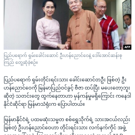
အ
သုတပဒေသာ အင်္ဂလိပ်စာ
ညွန်း
Learning English
စာမျက်နှာ
သို့
ဗွီအိုအေ လူမှုကွန်ယက်များ
ကျော်
ကြည့်
ရန်
ဘာသာစကားများ
ပြည်ပရောက် ရှမ်းခေါင်းဆောင် ဦးဟန်ညောင်ဝေနဲ့ ဒေါ်အောင်ဆန်းစု
ရှာဖွေ
ကြည် တွေ့ဆုံခဲ့စဉ်။
ရန်
နေရာ
ပြည်ပရောက် ရှမ်းတိုင်းရင်းသား ခေါင်းဆောင်တဦး ဖြစ်တဲ့ ဦး
သို့
ဟန်ညောင်ဝေကို မြန်မာပြည်ဝင်ခွင့် ဗီဇာ ထပ်ပြီး မပေးတော့ဘူး
ကျော်
ဆိုတဲ့ သတင်းတွေ ထွက်နေတာဟာ မှန်ကန်မှုမရှိကြောင်း ကနေဒါ
ရန်
နိုင်ငံဆိုင်ရာ မြန်မာသံရုံးက ပြောပါတယ်။
မြန်မာနိုင်ငံရဲ့ ပထမဆုံးသမ္မတ စစ်ရွှေသိုက်ရဲ့ သားအငယ်လည်း
ဖြစ်တဲ့ ဦးဟန်ညောင်ဝေဟာ တိုင်းရင်းသား လက်နက်ကိုင် အဖွဲ့