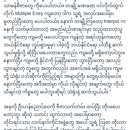
သာမန်ဗီဇာတွေ ကိုပေးပါတယ်။ တချို့ခဏခဏ ဝင်လိုက်ထွက်
လိုက် Multiple Entry ကျတော့ ဒါက သူ့ရဲ့ အလုပ်အပေါ်မှာ
မူတည်ပြီးတော့ ပေးပါတယ်။ နောက် တချို့ကြတော့ Interpol က
နေကို သတ်မှတ်ထားတဲ့ အမည်မည်းစာရင်းမှာ ထည့်ထားတဲ့သူ
တွေကိုတော့ ကျမတို့ မပေးပါဘူး။ ကျန်တဲ့ အရင်တုန်းကတော့
ဘယ်နိုင်ငံရေး လှုပ်ရှားမှုမှာ ပါခဲ့လို့ ဘယ်နိုင်ငံရေး ပါတီနဲ့ ဆက်
သွယ်မှုရှိလို့ ဆိုပြီး မပေးတာတွေလည်း ကျမတို့ မရှိတော့ပါဘူး။
နောက်ပြီး ကျမတို့ နိုင်ငံကို ပြန်ပြီးတော့ သွားပြီးတော့ အလည်
သွားချင်တဲ့ လူတွေ အတွက်လည်း အခက်အခဲ မရှိပါဘူး။ ကျမ
တို့ သံရုံး ဝဘ်ဆိုက်ကိုကြည့်ရင် အများကြီး တွေ့ရပါလိမ့်မယ်။
နောက်ပြီးတော့ အဲဒီအထဲမှာ ကိုယ် လိုချင်တဲ့ အချက်တွေ၊ ကိုယ်
သိချင်တဲ့ ကိစ္စတွေ မပါဘူးဆိုရင် သံရုံးနဲ့ ဆက်သွယ်ပါ။ ”
အခုလို ဦးဟန်ညောင်ဝေကို ဗီဇာသက်တမ်း ထပ်ပြီး တိုးမပေး
တော့ဘူး ဆိုတဲ့ သတင်း ထွက်လာတဲ့ အပေါ်မှာတော့
တိုင်းရင်းသား လက်နက်ကိုင်အဖွဲ့တွေ အပေါ် သူ့ရဲ့ သြဇာ တိုးလာ