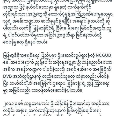
ခဲ့တဲ့ အတွက် ဖြစ်နိုင်တယ်လို့ သုံးသပ်ပြောဆိုမှုတွေ ရှိခဲ့ပါတယ်။
အထူးသဖြင့် နယ်စပ်ဒေသမှာ ရှိနေတဲ့ လက်နက်ကိုင်
တိုင်းရင်းသား အဖွဲ့တွေကို ထောက်ပံ့မှုနဲ့ အကြံဉာဏ်ပေးမှုတွေမှာ
သူရဲ့ အခန်းကဏ္ဍဟာ ဆယ်စုနှစ်နဲ့ ချီပြီး အရေးပါခဲ့တယ်လို့ ဆို
ပါတယ်။ လက်ရှိ မြန်မာနိုင်ငံရဲ့ ငြိမ်းချမ်းရေး ဖြစ်စဉ်အတွင်း သူ
ရဲ့ ပါဝင်ပတ်သက်မှုဟာ အငြင်းပွားဖွယ်ရာ ဖြစ်နေတယ်လို့
ဝေဖန်မှုတွေ ရှိနေပါတယ်။
မြန်မာ့ဒီမိုကရေစီရေး ပြည်ပမှာ ဦးဆောင်လှုပ်ရှားခဲ့တဲ့ NCGUB
ခေါ် အဝေးရောက် ညွန့်ပေါင်းအစိုးရအဖွဲ့မှာ ဦးဟန်ညောင်ဝေဟာ
အဓိက အခန်းကဏ္ဍက ပါဝင်ခဲ့သလို၊ အရင် နော်ေ၀ အခြေစိုက်
DVB အသံလွှင့်ဌာနကို တည်ထောင်သူတွေ ထဲမှာလည်း ပါဝင်ခဲ့
ပြီး ဘယ်လ်ဂျီယံ အခြေစိုက် ဥရောပ မြန်မာရုံးရဲ့ ညွှန်ကြားရေး
မှုး အဖြစ်လည်း တာဝန်ထမ်းဆောင်ခဲ့ပါတယ်။
၂၀၁၁ ခုနှစ် သမ္မတဟောင်း ဦးသိန်းစိန် ဦးဆောင်တဲ့ အရပ်သား
တပိုင်း အစိုးရ တက်လာပြီးတဲ့နောက် မြန်မာ့ငြိမ်းချမ်းရေး