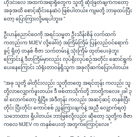
ဟိုဒင်းလေ အထက်အရာရှိတွေက သူတို့ ဆုံးဖြတ်ချက်ကတော့
အခုအထိ စောင့်ဆိုင်းနေဆဲပဲ ဖြစ်ပါတယ်။ ကျမတို့ ဘာမှထပ်ပြီး
တော့ ပြောကြားလို့မရပါဘူး။ ”
ဦးဟန်ညောင်ဝေကို အရင်သမ္မတ ဦးသိန်းစိန် လက်ထက်
ကတည်းက MJEV လို့ခေါ်တဲ့ အကြိမ်ကြိမ် ပြန်လည်ဝင်ရောက်
ခွင့် ရှိတဲ့ တနှစ် ဗီဇာ သက်တမ်းနဲ့ သုံးကြိမ် ထုတ်ပေးခဲ့ဘူး
ကြောင်းနဲ့ ဒီတကြိမ်မှာလည်း လုပ်ရိုးလုပ်စဉ်အတိုင်း ဆောင်ရွက်
ပေးနေကြောင်း သံရုံးတာဝန်ရှိသူက အခုလိုဆက်ပြောပါတယ်။
“အခု သူတို့ ခါတိုင်းလည်း သူတိုတတွေ အရင်တုန်း ကလည်း သူ
တို့လာလျှောက်ဖူးတယ်။ ဒီ ဗစ်တာသိုက်တို့ ဘာတို့ကလေ။၂ခါ ၃
ခါ လောက်တော့ ရှိပြီ။ အဲဒီတုန်း ကလည်း အဆင့်ဆင့် တနှစ်ပြီး
တိုင်း ပြီးတိုင်း ကောင်စစ် ညွှန်ကြားချက်နဲ့ အညီ လျှောက်ရတဲ့
သဘောထား ရှိပါတယ်။ ဘာဖြစ်လို့လည်း ဆိုတော့ သူတို့က ဗီဇာ
ကလေ MJEV က တနှစ်ပေးတဲ့ အတွက်ကြောင့်လေ။ ”