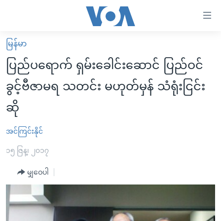
သုံး
ရ
လွယ်ကူ
မြန်မာ
မူလစာမျက်နှာ
စေ
ပြည်ပရောက် ရှမ်းခေါင်းဆောင် ပြည်ဝင်
မြန်မာ
သည့်
ခွင့်ဗီဇာမရ သတင်း မဟုတ်မှန် သံရုံးငြင်း
ကမ္ဘာ့သတင်းများ
Link
ဆို
ဗွီဒီယို
နိုင်ငံတကာ
များ
သတင်းလွတ်လပ်ခွင့်
အမေရိကန်
ပင်မ
အင်ကြင်းနိုင်
ရပ်ဝန်းတခု လမ်းတခု အလွန်
တရုတ်
အကြောင်းအရာ
၁၅ ဇြန္၊ ၂၀၁၇
သို့
အင်္ဂလိပ်စာလေ့လာမယ်
အစ္စရေး-ပါလက်စတိုင်း
ကျော်
မျှဝေပါ
အပတ်စဉ်ကဏ္ဍများ
အမေရိကန်သုံးအီဒီယံ
ကြည့်
ရေဒီယိုနှင့်ရုပ်သံ အချက်အလက်များ
မကြေးမုံရဲ့ အင်္ဂလိပ်စာ
ရေဒီယို
ရန်
ပင်မ
ရေဒီယို/တီဗွီအစီအစဉ်
ရုပ်ရှင်ထဲက အင်္ဂလိပ်စာ
တီဗွီ