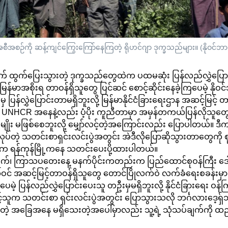
ေးအစီအစဉ်ကို ဆန့်ကျင်ကြွေးကြော်နေကြတဲ့ ရိုဟင်ဂျာ ဒုက္ခသည်များ။ (နိုဝင်ဘ
ဘက် ထွက်ပြေးသွားတဲ့ ဒုက္ခသည်တွေထဲက ပထမဆုံး ပြန်လည်လွှဲပြော
့ မြန်မာအစိုးရ တာဝန်ရှိသူတွေ ပြင်ဆင် စောင့်ဆိုင်းနေခဲ့ကြပေမဲ့ နိ
ှ ပြန်လွှဲပြောင်းတာမရှိဘူးလို့ မြန်မာနိုင်ငံခြားရေးဌာန အဆင့်မြင့်
UNHCR အနေနဲ့လည်း ပံ့ပိုး ကူညီတာမှာ အမှန်တကယ်ပြန်လိုသူတွေ
မျိုး မဖြစ်စေဘူးလို့ မျှော်လင့်တဲ့အကြောင်းလည်း ပြောပါတယ်။ ဒီ
ပ်တဲ့ သတင်းစာရှင်းလင်းပွဲအတွင်း အဲဒီလိုပြောဆိုသွားတာတွေကို စု
းက ရန်ကုန်မြို့ကနေ သတင်းပေးပို့ထားပါတယ်။
ရက်၊ ကြာသပတေးနေ့ မနက်ပိုင်းကတည်းက ပြည်ထောင်စုဝန်ကြီး ဒေ
 အဆင့်မြင့်တာဝန်ရှိသူတွေ တောင်ပြိုလက်ဝဲ လက်ခံရေးစခန်းမှာ 
ပေမဲ့ ပြန်လည်လွှဲပြောင်းပေးသူ တဦးမှမရှိဘူးလို့ နိုင်ငံခြားရေး ဝန
င့်သူက သတင်းစာ ရှင်းလင်းပွဲအတွင်း ပြောသွားသလို ဘင်္ဂလားဒေ့ရ
ိုင်တဲ့ အခြေအနေ မရှိသေးတဲ့အပေါ်မှာလည်း သူ့ရဲ့ သုံသပ်ချက်ကို ထ