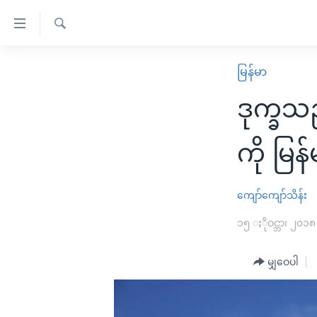
သုံး
ရ
ရှာဖွေ
လွယ်ကူ
မူလစာမျက်နှာ
မြန်မာ
ရ
စေ
မြန်မာ
လာ
ဒုက္ခသည
သည့်
ဒ်
ကမ္ဘာ့သတင်းများ
Link
ဗွီဒီယို
နိုင်ငံတကာ
ကို မြ
များ
သတင်းလွတ်လပ်ခွင့်
အမေရိကန်
ပင်မ
ရပ်ဝန်းတခု လမ်းတခု အလွန်
တရုတ်
ကျော်ကျော်သိန်း
အကြောင်းအရာ
အင်္ဂလိပ်စာလေ့လာမယ်
အစ္စရေး-ပါလက်စတိုင်း
၁၅ ႏိုဝင္ဘာ၊ ၂၀၁၈
သို့
အပတ်စဉ်ကဏ္ဍများ
အမေရိကန်သုံးအီဒီယံ
ကျော်
မျှဝေပါ
ကြည့်
ရေဒီယိုနှင့်ရုပ်သံ အချက်အလက်များ
မကြေးမုံရဲ့ အင်္ဂလိပ်စာ
ရေဒီယို
ရန်
ရေဒီယို/တီဗွီအစီအစဉ်
ရုပ်ရှင်ထဲက အင်္ဂလိပ်စာ
တီဗွီ
ပင်မ