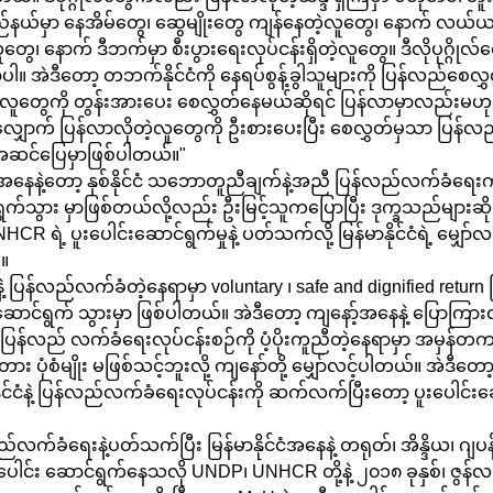
ည်နယ်မှာ နေအိမ်တွေ၊ ဆွေမျိုးတွေ ကျန်နေတဲ့လူတွေ၊ နောက် လယ်ယာ
ူတွေ၊ နောက် ဒီဘက်မှာ စီးပွားရေးလုပ်ငန်းရှိတဲ့လူတွေ။ ဒီလိုပုဂ္ဂို
ှာပါ။ အဲဒီတော့ တဘက်နိုင်ငံကို နေရပ်စွန့်ခွါသူများကို ပြန်လည်စေလွ
ဲ့လူတွေကို တွန်းအားပေး စေလွှတ်နေမယ်ဆိုရင် ပြန်လာမှာလည်းမဟု
လျှောက် ပြန်လာလိုတဲ့လူတွေကို ဦးစားပေးပြီး စေလွှတ်မှသာ ပြန်လ
အဆင်ပြေမှာဖြစ်ပါတယ်။"
က်အနေနဲ့တော့ နှစ်နိုင်ငံ သဘောတူညီချက်နဲ့အညီ ပြန်လည်လက်ခံရေ
ရွက်သွား မှာဖြစ်တယ်လို့လည်း ဦးမြင့်သူကပြောပြီး ဒုက္ခသည်များဆ
R ရဲ့ ပူးပေါင်းဆောင်ရွက်မှုနဲ့ ပတ်သက်လို့ မြန်မာနိုင်ငံရဲ့ မျှော်
။
ဲ့ ပြန်လည်လက်ခံတဲ့နေရာမှာ voluntary ၊ safe and dignified return
င်းဆောင်ရွက် သွားမှာ ဖြစ်ပါတယ်။ အဲဒီတော့ ကျနော့်အနေနဲ့ ပြောကြာ
ြန်လည် လက်ခံရေးလုပ်ငန်းစဉ်ကို ပံ့ပိုးကူညီတဲ့နေရာမှာ အမှန်တကယ
 ပုံစံမျိုး မဖြစ်သင့်ဘူးလို့ ကျနော်တို့ မျှော်လင့်ပါတယ်။ အဲဒီတေ
ှ်နိုင်ငံနဲ့ ပြန်လည်လက်ခံရေးလုပ်ငန်းကို ဆက်လက်ပြီးတော့ ပူးပေါင်း
်လက်ခံရေးနဲ့ပတ်သက်ပြီး မြန်မာနိုင်ငံအနေနဲ့ တရုတ်၊ အိန္ဒိယ၊ ဂျပန
 ပူးပေါင်း ဆောင်ရွက်နေသလို UNDP၊ UNHCR တို့နဲ့ ၂၀၁၈ ခုနှစ်၊ ဇွန်