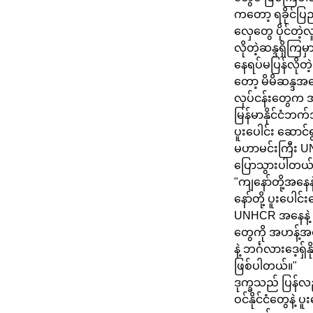
ကတော့ ရခိုင်ပြ
လှေတွေ ပိုင်တဲ့လ
လိုတဲ့ဆန္ဒရှိကြမ
နေရပ်မပြန်လိုတ
တော့ မိမိဆန္ဒအ
လုပ်ငန်းတွေက 
မြန်မာနိုင်ငံဘ
ပူးပေါင်း ဆောင်
မဟာမင်းကြီး UNHC
ပြောသွားပါတယ်
"ကျနော်တို့အနေန
နော်တို့ ပူးပေါ
UNHCR အနေနဲ့ ပ
တွေကို အဟန့်အတား
နဲ့ ဘင်္ဂလားဒေ့ရ
ဖြစ်ပါတယ်။"
ဒုက္ခသည် ပြန်လည
ဝင်နိုင်ငံတွေနဲ့