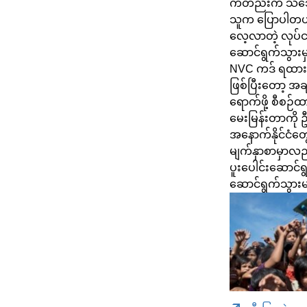
ကတည်းက သဘောတူ
သူက ပြောပါတယ်
လေ့လာတဲ့ လုပ်ငန်
ဆောင်ရွက်သွားမ
NVC ကဒ် ရထားပြီ
ဖြစ်ပြီးတော့ အ
ရောက်ဖို့ စီစဉ်
မေးမြန်းတာကို 
အနောက်နိုင်ငံတ
မျက်နှာစာမှာလည်း
ပူးပေါင်းဆောင်ရ
ဆောင်ရွက်သွားမယ