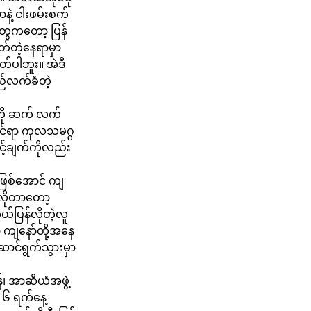
နဲ့ ငါးဖမ်းစက်
လ်တွေကတော့ ပြန်
ှတ်တဲ့နေရာမှာ
တ်ပါဘူး။ အဲဒီ
ည်လက်ခံတဲ့
းကို ဆက် လက်
ိုင်ရာ ကုလသမဂ္ဂ
လင့်ချက်ကိုလည်း
 ဖြစ်အောင် ကျ
းလိုတာတော့
်ပြန်လိုတဲ့လူ
ာ့ ကျနော်တို့အနေ
ဆောင်ရွက်သွားမှာ
်၊ အာဆီယံအဖွဲ့
လ ၆ ရက်နေ့