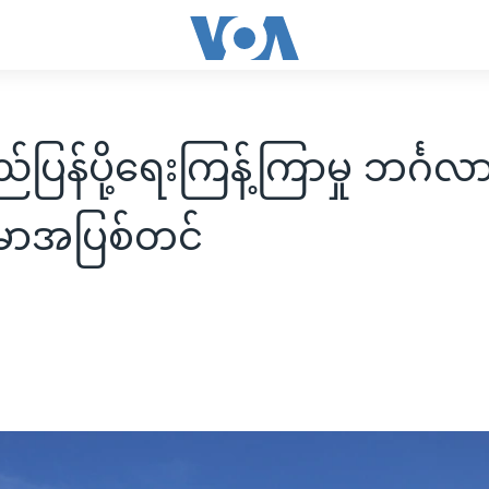
်ပြန်ပို့ရေးကြန့်ကြာမှု ဘင်္ဂလား
န်မာအပြစ်တင်