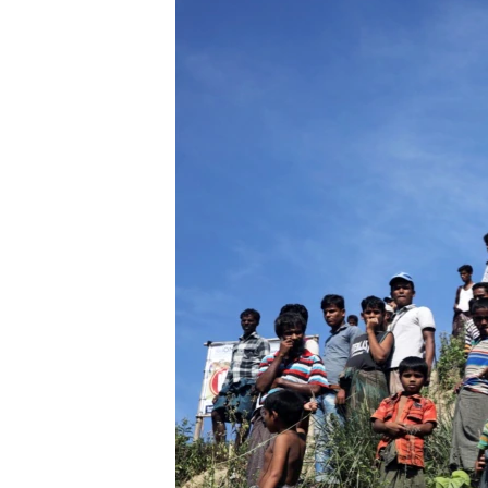
သုတပဒေသာ အင်္ဂလိပ်စာ
အ
ညွန်း
စာမျက်နှာ
သို့
ကျော်
ကြည့်
ရန်
ရှာဖွေ
ရန်
နေရာ
သို့
ကျော်
ရန်