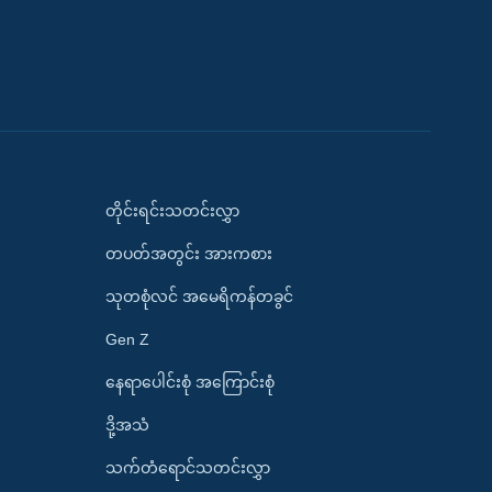
တိုင်းရင်းသတင်းလွှာ
တပတ်အတွင်း အားကစား
သုတစုံလင် အမေရိကန်တခွင်
Gen Z
နေရာပေါင်းစုံ အကြောင်းစုံ
ဒို့အသံ
သက်တံရောင်သတင်းလွှာ