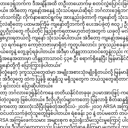
္ဂလားဒေ့ရှ်ဘက်က ဒီအချိန်အထိ တဦးတယောက်မှ စတင်လွှဲပြောင်းခြင
ိရတယ်။ အဲဒီတော့ ကျနော့်အနေနဲ့ သုံးသပ်ရမယ်ဆိုရင် ဘင်္ဂလားဒေ့ရှ်
ပတ်သက်ပြီး လိုက်နာဆောင်ရွက်မှု အားနည်းခဲ့တာကို ကျနော်တို့ သုံးသ
လဲဆိုတော့ ပထမအကြိမ် ကျနော်တို့ဘက်ကို ပေးအပ်ခဲ့တဲ့ ၈၀၃၂ ဦးကိ
လူပုဂ္ဂိုလ်တွေ ကိုယ်တိုင် ဖြည့်စွက်ရတာမဟုတ်တဲ့အတွက် ယခုလို မ
ဖြစ်ပွားရတယ်လို့ ကျနော် သုံးသပ်မိပါတယ်။ အဲဒီတော့ ကျနော့်အနေန
ရက်နေ့က ကော့ဇ်ဘဇားမှာရှိတဲ့ ကူတူပါလောင်း ဒုက္ခသည်စခန်းမှာရှ
ယ်တွေနဲ့ တွေ့ခွင့်ရခဲ့ပါတယ်။ အဲဒီမှာ ဟိန္ဒူဘာသာဝင်တွေနဲ့လည်း ကျ
ိအနေအထားမှာ ဟိန္ဒူဘာသာဝင် ၄၃၈ ဦး ရောက်ရှိနေပြီး မြန်မာနိုင်ငံ
ျနော်တို့ကို ပြောကြားခဲ့ပါတယ်။"
ာခိုလှုံနေတဲ့ ဒုက္ခသည်တွေထဲမှာ အမျိုးအစားသုံးမျိုးရှိတယ်လို့ မြန်မ
 အဲဒီလူတွေ ထဲက ပြန်ဖို့ ဆန္ဒရှိသူ မရှိသူတွေက ဘယ်သူတွေဆိုတာကိ
ရှင်းလင်း ပြောဆိုပါတယ်။
 ဘင်္ဂလားဒေ့ရှ်နိုင်ငံကနေ တတိယနိုင်ငံတခုခု၊ ဥပမာအားဖြင့်-ကနေဒါလ
တဲ့လူတွေ ဖြစ်ပါတယ်။ ဒီလိုပုဂ္ဂိုလ်များကတော့ ပြန်လာဖို့ စိတ်ဆန္ဒရ
စုကတော့ အားလုံးသိပြီးဖြစ်တဲ့အတိုင်းပဲ-၂၀၁၆-၂၀၁၇ ARSA အကြ
ာ ပါဝင်ပတ်သက်ခဲ့တဲ့သူတွေဖြစ်ပါတယ်။ ရဲစခန်း ၃၀ နဲ့ တပ်မတော် တပ်ရ
့ ARSA အကြမ်းဖက်သမား အများစုက စည်းရုံးသိမ်းသွင်းမှုကြောင့် ပါဝင
တယ်။ ဒီပုဂ္ဂိုလ်တွေကလည်း ပြန်လာလိုတဲ့ဆန္ဒ ရှိကြမှာ မဟုတ်ပါ ဘ