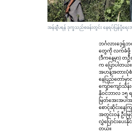
အန်ချီပရန် ဒုက္ခသည်စခန်းတွင်း နေရပ်ပြန်ပို့ရ
ဘင်္ဂလားဒေ့ရှ်
တွေကို လက်ခံဖို
(ဒီကနေ့မှာ) တဦးမ
က ပြောပါတယ်။ 
အဟန့်အတားပုံစံ
နေပြည်တော်မှာလု
ကျော်ကျော်သိန်
နိုဝင်ဘာလ ၁၅ 
မြတ်အေးအပါအဝင်
စောင့်ဆိုင်းနေကြ
အတွင်းဝန် ဦးမြ
လွှဲပြောင်းပေးန
တယ်။