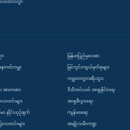
းလ်သတင်းလွှာ
ပညာ
မြန်မာပြည်မှပေးစာ
အနာဂတ်ကမ္ဘာ
မြင်ကွင်းကျယ်မှတ်စုများ
ကမ္ဘာတလွှားခရီးသွား
း အားကစား
ဒီသီတင်းပတ် အာရှနိုင်ငံရေး
ားသတင်းများ
အာရှစီးပွားရေး
်မာ နှိုင်းယှဉ်ချက်
ကျန်းမာရေး
ပြားသတင်းများ
အမျိုးသမီးကဏ္ဍ