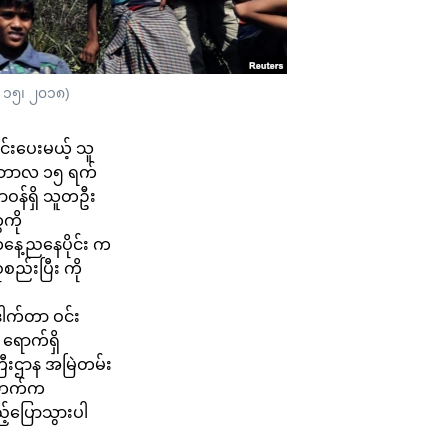
ာ ၁၅၊ ၂၀၁၈)
င်းပေးမယ့် သူ
ုဝင်ဘာလ ၁၅ ရက်
 တာဝန်ရှိ သူတဦး
ကို
ကနေ့ညနေပိုင်း က
စည်းပြီး ကို
ါက်တာ ဝင်း
ရောက်ရှိ
်ကြီးဌာန အမြဲတမ်း
ှ်ဘက်က
ည့်ပြောသွားပါ