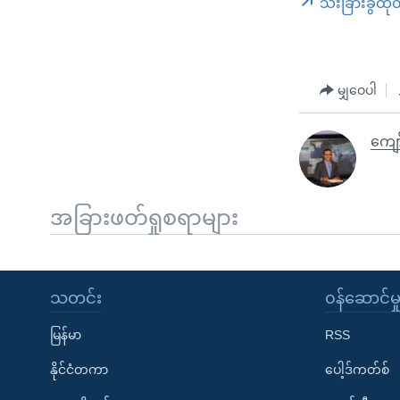
သီးခြားခွဲထု
မျှဝေပါ
ကျော
အခြားဖတ်ရှုစရာများ
သတင်း
၀န်ဆောင်မှ
မြန်မာ
RSS
နိုင်ငံတကာ
ပေါ့ဒ်ကတ်စ်