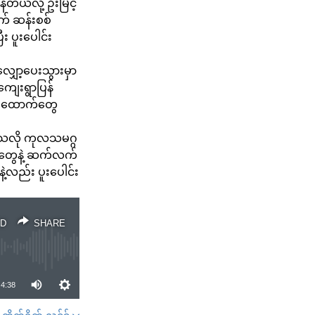
ယ်လို့ ဦးမြင့်
် ဆန်းစစ်
း ပူးပေါင်း
ျှော့ပေးသွားမှာ
ျေးရွာပြန်
တင်းထောက်တွေ
စ်သလို ကုလသမဂ္ဂ
င်ငံတွေနဲ့ ဆက်လက်
ဲ့လည်း ပူးပေါင်း
D
SHARE
4:38