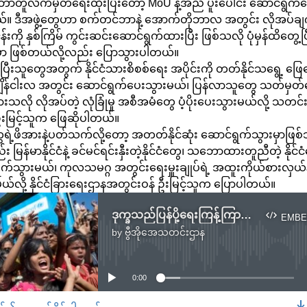
လက်မှတ်ရေးထိုးပြီးတော့ MoU နဲ့အညီ ပူးပေါင်း ဆောင်ရွက်နေတ
။ ဒီအဖွဲ့တွေဟာ စက်တင်ဘာနဲ့ အောက်တိုဘာလ အတွင်း လိုအပ်ချက
းကို နှစ်ကြိမ် ကွင်းဆင်းဆောင်ရွက်ထားပြီး ဖြစ်သလို ပုံမှန်ထိတွေ့ပြီ
ှာ ဖြစ်တယ်လို့လည်း ပြောသွားပါတယ်။
းသူတွေအတွက် နိုင်ငံသားစိစစ်ရေး အပိုင်းကို တတ်နိုင်သရွေ့ ဖြေလ
ချိန်ငါးလ အတွင်း ဆောင်ရွက်ပေးသွားမယ်၊ ပြန်လာသူတွေ သတ်မှတ်က
ထားသလို လိုအပ်တဲ့ လုံခြုံမှု အစီအမံတွေ ပံ့ပိုးပေးသွားမယ်လို့ သ
ဦးမြင့်သူက ဖြေဆိုပါတယ်။
ွေရဲ့ဖိအားနဲ့ပတ်သက်လို့တော့ အတတ်နိုင်ဆုံး ဆောင်ရွက်သွားမှာဖြ
 မြန်မာနိုင်ငံနဲ့ ခင်မင်ရင်းနှီးတဲ့နိုင်ငံတွေ၊ သဘောထားတူညီတဲ့ နို
ွက်သွားမယ်၊ ကုလသမဂ္ဂ အတွင်းရေးမှူးချုပ်ရဲ့ အထူးကိုယ်စားလှယ်န
်လို့ နိုင်ငံခြားရေးဌာနအတွင်းဝန် ဦးမြင့်သူက ပြောပါတယ်။
ဒုက္ခသည်ပြန်ပို့ရေးကြန့်ကြာမှု ဘင်္ဂလားဒေ့ရ်ှကို မြန်မာအပြစ်တင်
EMBE
by
ဗွီအိုအေသတင်းဌာန
No media source currently available
0:00