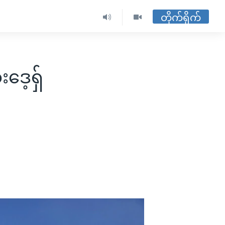
တိုက်ရိုက်
ဒေ့ရ်ှ