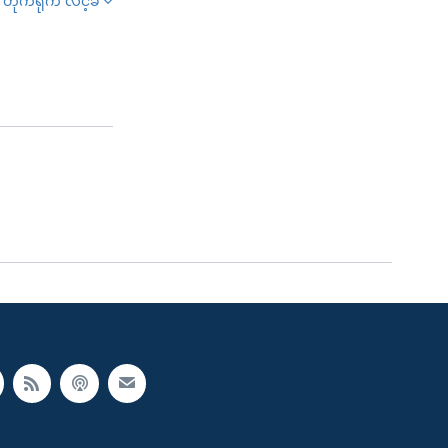
တိုက်ရိုက် လင့်ခ်
SHARE