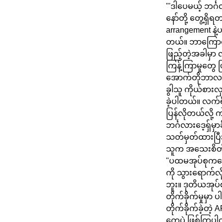
"'ဒါပေမယ့် ဘင်
နော်တို့ တွေ့ရှ
arrangement နဲ့
တယ်။ ဘာကြောင့်
ဖြည့်တဲ့အခါမှာ 
ကြန့်ကြာမှုတွေ 
အောက်တိုဘာလ ၃၁ 
ခွါသူ ကိုယ်စားလှ
ခဲ့ပါတယ်။ လက်ရှ
ပြန်လိုတယ်လို့ က
ဘင်္ဂလားဒေ့ရှ်မှ
သတ်မှတ်ထားပြီး
သူက အသေးစိတ် 
"ပထမအုပ်စုကတော့
ကို သွားရောက်လို
ဘူး။ ဒုတိယအုပ်
တိုက်ခိုက်မှုမှ
တိုက်ခိုက်ခဲ့တဲ
တွေပဲ ဖြစ်ကြပါ