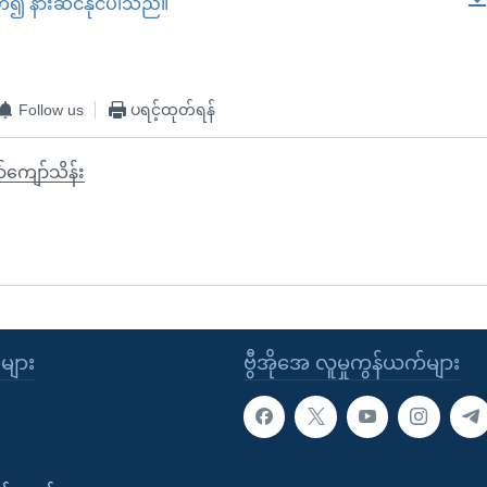
တ်၍ နားဆင်နိုင်ပါသည်။
EMBED
Follow us
ပရင့်ထုတ်ရန်
်ကျော်သိန်း
ုများ
ဗွီအိုအေ လူမှုကွန်ယက်များ