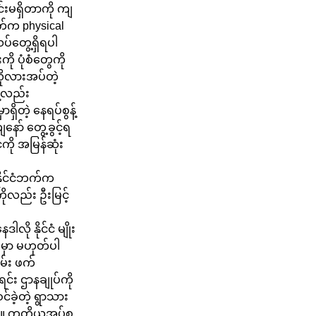
်းမရှိတာကို ကျ
ဘက်က physical
ပ်တွေ့ရှိရပါ
ု ပုံစံတွေကို
လိုလားအပ်တဲ့
ဲ့လည်း
ိတဲ့ နေရပ်စွန့်
နော် တွေ့ခွင့်ရ
ကို အမြန်ဆုံး
ာနိုင်ငံဘက်က
ုလည်း ဦးမြင့်
ို နိုင်ငံ မျိုး
ှိမှာ မဟုတ်ပါ
မ်း ဖက်
င်း ဌာနချုပ်ကို
်ခဲ့တဲ့ ရွာသား
ူး။ တတိယအုပ်စု