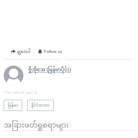
မျှဝေပါ
Follow us
ဗွီအိုအေ (မြန်မာပိုင်း)
This item is part of
မြန်မာ
နိုင်ငံတကာ
အခြားဖတ်ရှုစရာများ