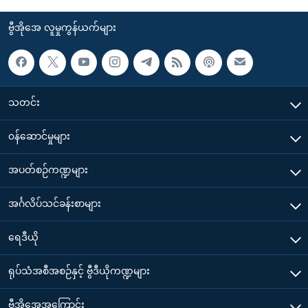
ဗွီအိုအေ လူမှုကွန်ယက်များ
သတင်း
၀န်ဆောင်မှုများ
အပတ်စဉ်ကဏ္ဍများ
အင်္ဂလိပ်သင်ခန်းစာများ
ရေဒီယို
ရုပ်သံအစီအစဉ်နှင့် ဗွီဒီယိုကဏ္ဍများ
ဗွီအိုအေအကြောင်း