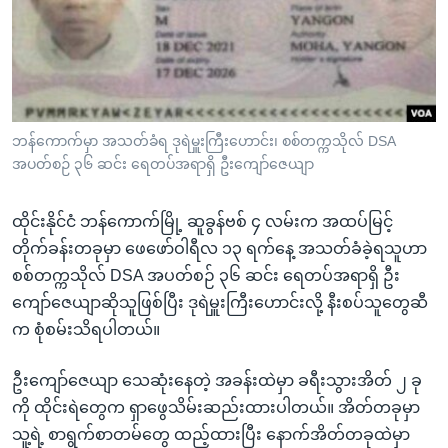
အ
သုတပဒေသာ အင်္ဂလိပ်စာ
ညွန်း
Learning English
စာမျက်နှာ
သို့
ဗွီအိုအေ လူမှုကွန်ယက်များ
ကျော်
ကြည့်
ဘန်ကောက်မှာ အသတ်ခံရ ဒုရဲမှူးကြီးဟောင်း၊ စစ်တက္ကသိုလ် DSA
အပတ်စဉ် ၃၆ ဆင်း ရေတပ်အရာရှိ ဦးကျော်ဇေယျာ
ရန်
ဘာသာစကားများ
ရှာဖွေ
ထိုင်းနိုင်ငံ ဘန်ကောက်မြို့ ဆူခွန်ဗစ် ၄ လမ်းက အထပ်မြင့်
ရန်
တိုက်ခန်းတခုမှာ ဖေဖော်ဝါရီလ ၁၃ ရက်နေ့ အသတ်ခံခဲ့ရသူဟာ
နေရာ
စစ်တက္ကသိုလ် DSA အပတ်စဉ် ၃၆ ဆင်း ရေတပ်အရာရှိ ဦး
သို့
ကျော်ဇေယျာဆိုသူဖြစ်ပြီး ဒုရဲမှူးကြီးဟောင်းလို့ နီးစပ်သူတွေဆီ
ကျော်
က စုံစမ်းသိရပါတယ်။
ရန်
ဦးကျော်ဇေယျာ သေဆုံးနေတဲ့ အခန်းထဲမှာ ခရီးသွားအိတ် ၂ ခု
ကို ထိုင်းရဲတွေက ရှာဖွေသိမ်းဆည်းထားပါတယ်။ အိတ်တခုမှာ
သူ့ရဲ့ စာရွက်စာတမ်တွေ ထည့်ထားပြီး နောက်အိတ်တခုထဲမှာ