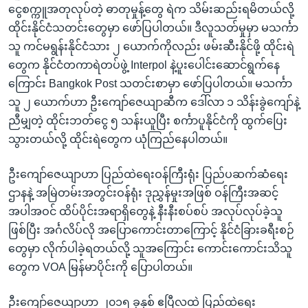
ငွေစက္ကူအတုလုပ်တဲ့ ဓာတုမှုန့်တွေ ရဲက သိမ်းဆည်းရမိတယ်လို့
ထိုင်းနိုင်ငံသတင်းတွေမှာ ဖော်ပြပါတယ်။ ဒီလူသတ်မှုမှာ မသင်္ကာ
သူ ကင်မရွန်းနိုင်ငံသား ၂ ယောက်ကိုလည်း ဖမ်းဆီးနိုင်ဖို့ ထိုင်းရဲ
တွေက နိုင်ငံတကာရဲတပ်ဖွဲ့ Interpol နဲ့ပူးပေါင်းဆောင်ရွက်နေ
ကြောင်း Bangkok Post သတင်းစာမှာ ဖော်ပြပါတယ်။ မသင်္ကာ
သူ ၂ ယောက်ဟာ ဦးကျော်ဇေယျာဆီက ဒေါ်လာ ၁ သိန်းခွဲကျော်နဲ့
ညီမျှတဲ့ ထိုင်းဘတ်ငွေ ၅ သန်းယူပြီး စင်္ကာပူနိုင်ငံကို ထွက်ပြေး
သွားတယ်လို့ ထိုင်းရဲတွေက ယုံကြည်နေပါတယ်။
ဦးကျော်ဇေယျာဟာ ပြည်ထဲရေးဝန်ကြီးရုံး ပြည်ပဆက်ဆံရေး
ဌာနနဲ့ အမြဲတမ်းအတွင်းဝန်ရုံး ဒုညွှန်မှုးအဖြစ် ဝန်ကြီးအဆင့်
အပါအဝင် ထိပ်ပိုင်းအရာရှိတွေနဲ့ နီးနီးစပ်စပ် အလုပ်လုပ်ခဲ့သူ
ဖြစ်ပြီး အင်္ဂလိပ်လို အပြောကောင်းတာကြောင့် နိုင်ငံခြားခရီးစဉ်
တွေမှာ လိုက်ပါခဲ့ရတယ်လို့ သူအကြောင်း ကောင်းကောင်းသိသူ
တွေက VOA မြန်မာပိုင်းကို ပြောပါတယ်။
ဦးကျော်ဇေယျာဟာ ၂၀၁၅ ခုနှစ် ဧပြီလထဲ ပြည်ထဲရေး