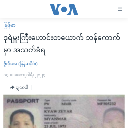
သုံး
ရ
လွယ်ကူ
မြန်မာ
မူလစာမျက်နှာ
စေ
ဒုရဲမှူးကြီးဟောင်းတယောက် ဘန်ကောက်
မြန်မာ
သည့်
မှာ အသတ်ခံရ
ကမ္ဘာ့သတင်းများ
Link
ဗွီဒီယို
နိုင်ငံတကာ
ဗွီအိုအေ (မြန်မာပိုင်း)
များ
သတင်းလွတ်လပ်ခွင့်
အမေရိကန်
၁၇ ေဖေဖာ္၀ါရီ၊ ၂၀၂၄
ပင်မ
ရပ်ဝန်းတခု လမ်းတခု အလွန်
တရုတ်
အကြောင်းအရာ
မျှဝေပါ
သို့
အင်္ဂလိပ်စာလေ့လာမယ်
အစ္စရေး-ပါလက်စတိုင်း
ကျော်
အပတ်စဉ်ကဏ္ဍများ
အမေရိကန်သုံးအီဒီယံ
ကြည့်
ရေဒီယိုနှင့်ရုပ်သံ အချက်အလက်များ
မကြေးမုံရဲ့ အင်္ဂလိပ်စာ
ရေဒီယို
ရန်
ပင်မ
ရေဒီယို/တီဗွီအစီအစဉ်
ရုပ်ရှင်ထဲက အင်္ဂလိပ်စာ
တီဗွီ