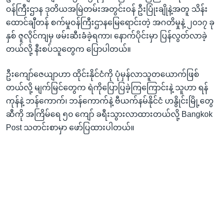
ဝန်ကြီးဌာန ဒုတိယအမြဲတမ်းအတွင်းဝန် ဦးပြုံးချိုနဲ့အတူ သိန်း
ထောင်ချီတန် စက်မှုဝန်ကြီးဌာနမြေရောင်းတဲ့ အဂတိမှုနဲ့ ၂၀၁၇ ခု
နှစ် ဇူလိုင်ကျမှ ဖမ်းဆီးခံခဲ့ရကာ၊ နောက်ပိုင်းမှာ ပြန်လွတ်လာခဲ့
တယ်လို့ နီးစပ်သူတွေက ပြောပါတယ်။
ဦးကျော်ဇေယျာဟာ ထိုင်းနိုင်ငံကို ပုံမှန်လာသူတယောက်ဖြစ်
တယ်လို့ မျက်မြင်တွေက ရဲကိုပြောပြခဲ့ကြကြောင်းနဲ့ သူဟာ ရန်
ကုန်နဲ့ ဘန်ကောက်၊ ဘန်ကောက်နဲ့ ဗီယက်နမ်နိုင်ငံ ဟနွိုင်းမြို့တွေ
ဆီကို အကြိမ်ရေ ၅၀ ကျော် ခရီးသွားလာထားတယ်လို့ Bangkok
Post သတင်းစာမှာ ဖော်ပြထားပါတယ်။