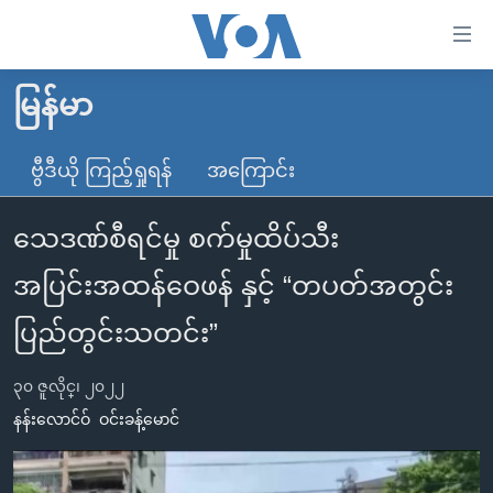
သုံး
ရ
လွယ်ကူ
မြန်မာ
မူလစာမျက်နှာ
စေ
မြန်မာ
ဗွီဒီယို ကြည့်ရှုရန်
အကြောင်း
သည့်
ကမ္ဘာ့သတင်းများ
Link
သေဒဏ်စီရင်မှု စက်မှုထိပ်သီး
ဗွီဒီယို
နိုင်ငံတကာ
များ
သတင်းလွတ်လပ်ခွင့်
အမေရိကန်
အပြင်းအထန်ဝေဖန် နှင့် “တပတ်အတွင်း
ပင်မ
ရပ်ဝန်းတခု လမ်းတခု အလွန်
တရုတ်
အကြောင်းအရာ
ပြည်တွင်းသတင်း”
သို့
အင်္ဂလိပ်စာလေ့လာမယ်
အစ္စရေး-ပါလက်စတိုင်း
ကျော်
၃၀ ဇူလိုင္၊ ၂၀၂၂
အပတ်စဉ်ကဏ္ဍများ
အမေရိကန်သုံးအီဒီယံ
ကြည့်
နန်းလောင်ဝ်
ဝင်းခန့်မောင်
ရေဒီယိုနှင့်ရုပ်သံ အချက်အလက်များ
မကြေးမုံရဲ့ အင်္ဂလိပ်စာ
ရေဒီယို
ရန်
ပင်မ
ရေဒီယို/တီဗွီအစီအစဉ်
ရုပ်ရှင်ထဲက အင်္ဂလိပ်စာ
တီဗွီ