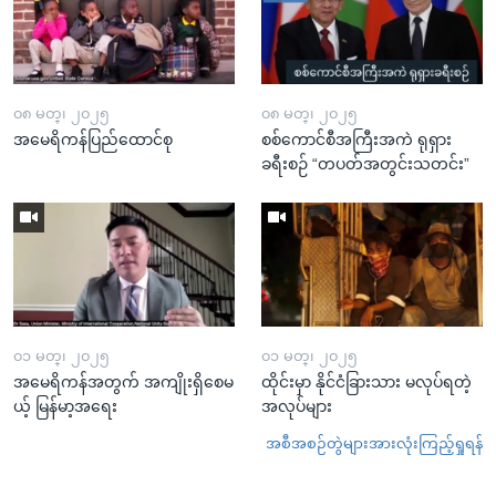
၀၈ မတ္၊ ၂၀၂၅
၀၈ မတ္၊ ၂၀၂၅
အမေရိကန်ပြည်ထောင်စု
စစ်ကောင်စီအကြီးအကဲ ရုရှား
ခရီးစဉ် “တပတ်အတွင်းသတင်း”
၀၁ မတ္၊ ၂၀၂၅
၀၁ မတ္၊ ၂၀၂၅
အမေရိကန်အတွက် အကျိုးရှိစေမ
ထိုင်းမှာ နိုင်ငံခြားသား မလုပ်ရတဲ့
ယ့် မြန်မာ့အရေး
အလုပ်များ
အစီအစဉ်တွဲများအားလုံးကြည့်ရှုရန်