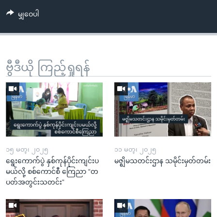
မျှဝေပါ
ဗွီဒီယို ကြည့်ရှုရန်
၁၅ မတ္၊ ၂၀၂၅
၁၁ မတ္၊ ၂၀၂၅
ရွေးကောက်ပွဲ နှစ်ကုန်ပိုင်းကျင်းပ
မဇ္ဈိမသတင်းဌာန သမိုင်းမှတ်တမ်း
မယ်လို့ စစ်ကောင်စီ ကြေညာ “တ
ပတ်အတွင်းသတင်း”