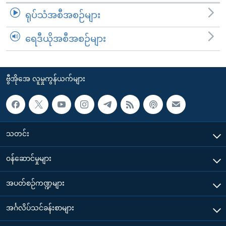
ရုပ်သံအစီအစဉ်များ
ရေဒီယိုအစီအစဉ်များ
ဗွီအိုအေ လူမှုကွန်ယက်များ
သတင်း
၀န်ဆောင်မှုများ
အပတ်စဉ်ကဏ္ဍများ
အင်္ဂလိပ်သင်ခန်းစာများ