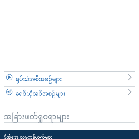
ရုပ်သံအစီအစဉ်များ
ရေဒီယိုအစီအစဉ်များ
အခြားဖတ်ရှုစရာများ
ဗွီအိုအေ လူမှုကွန်ယက်များ