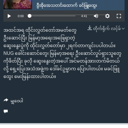
အ
သုတပဒေသာ အင်္ဂလိပ်စာ
ညွန်း
Learning English
0:00
4:41
စာမျက်နှာ
သို့
ဗွီအိုအေ လူမှုကွန်ယက်များ
တိုက်ရိုက် လင့်ခ်
အထင်အရ ထိုင်းလွှတ်တော်အမတ်တွေ
ကျော်
ဦးဆောင်ပြီး မြန်မာ့အရေးအဖြေရှာတဲ့
ကြည့်
ဆွေးနွေးပွဲကို ထိုင်းလွှတ်တော်မှာ ၂ရက်တာကျင်းပပါတယ်။
ရန်
ဘာသာစကားများ
NUG ခေါင်းဆောင်တွေ၊ မြန်မာ့အရေး ဦးဆောင်လှုပ်ရှားသူတွေ
ရှာဖွေ
ကိုဖိတ်ပြီး ခုလို ဆွေးနွေးတဲ့အပေါ် အင်မတန်အားတက်မိတယ်
ရန်
လို့ ရှေ့ပြေးအသံအဖွဲ့က ဒေါ်ခင်ဥမ္မာက ပြောပါတယ်။ မခင်ဖြူ
နေရာ
ထွေး မေးမြန်းထားပါတယ်။
သို့
ကျော်
ရန်
မျှဝေပါ