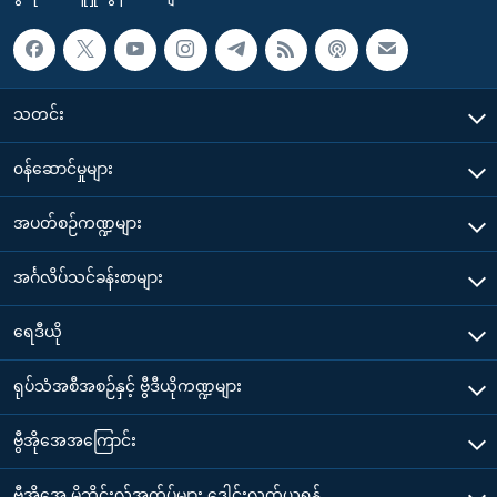
သတင်း
၀န်ဆောင်မှုများ
အပတ်စဉ်ကဏ္ဍများ
အင်္ဂလိပ်သင်ခန်းစာများ
ရေဒီယို
ရုပ်သံအစီအစဉ်နှင့် ဗွီဒီယိုကဏ္ဍများ
ဗွီအိုအေအကြောင်း
ဗွီအိုအေ မိုဘိုင်းလ်အက်ပ်များ ဒေါင်းလုတ်ယူရန်