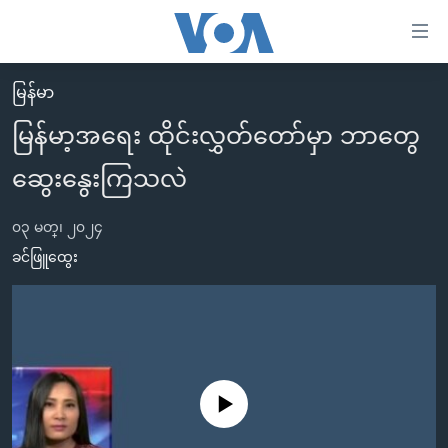
သုံး
ရ
လွယ်ကူ
မြန်မာ
မူလစာမျက်နှာ
စေ
မြန်မာ့အရေး ထိုင်းလွှတ်တော်မှာ ဘာတွေ
မြန်မာ
သည့်
ဆွေးနွေးကြသလဲ
ကမ္ဘာ့သတင်းများ
Link
ဗွီဒီယို
နိုင်ငံတကာ
များ
၀၃ မတ္၊ ၂၀၂၄
သတင်းလွတ်လပ်ခွင့်
အမေရိကန်
ခင်ဖြူထွေး
ပင်မ
ရပ်ဝန်းတခု လမ်းတခု အလွန်
တရုတ်
အကြောင်းအရာ
သို့
အင်္ဂလိပ်စာလေ့လာမယ်
အစ္စရေး-ပါလက်စတိုင်း
ကျော်
အပတ်စဉ်ကဏ္ဍများ
အမေရိကန်သုံးအီဒီယံ
ကြည့်
ရေဒီယိုနှင့်ရုပ်သံ အချက်အလက်များ
မကြေးမုံရဲ့ အင်္ဂလိပ်စာ
ရေဒီယို
ရန်
No media source currently available
ပင်မ
ရေဒီယို/တီဗွီအစီအစဉ်
ရုပ်ရှင်ထဲက အင်္ဂလိပ်စာ
တီဗွီ