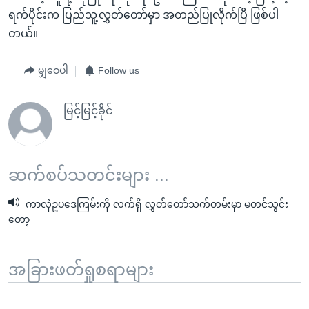
ရက်ပိုင်းက ပြည်သူ့လွှတ်တော်မှာ အတည်ပြုလိုက်ပြီ ဖြစ်ပါ
တယ်။
မျှဝေပါ
Follow us
မြင့်မြင့်ခိုင်
ဆက်စပ်သတင်းများ ...
ကာလုံဥပဒေကြမ်းကို လက်ရှိ လွှတ်တော်သက်တမ်းမှာ မတင်သွင်း
တော့
အခြားဖတ်ရှုစရာများ