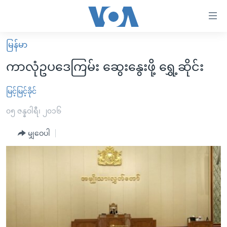
သုံး
ရ
လွယ်ကူ
မြန်မာ
မူလစာမျက်နှာ
စေ
ကာလုံဥပဒေကြမ်း ဆွေးနွေးဖို့ ရွှေ့ဆိုင်း
မြန်မာ
သည့်
ကမ္ဘာ့သတင်းများ
မြင့်မြင့်ခိုင်
Link
ဗွီဒီယို
နိုင်ငံတကာ
၀၅ ဇန္နဝါရီ၊ ၂၀၁၆
များ
သတင်းလွတ်လပ်ခွင့်
အမေရိကန်
မျှဝေပါ
ပင်မ
ရပ်ဝန်းတခု လမ်းတခု အလွန်
တရုတ်
အကြောင်းအရာ
သို့
အင်္ဂလိပ်စာလေ့လာမယ်
အစ္စရေး-ပါလက်စတိုင်း
ကျော်
အပတ်စဉ်ကဏ္ဍများ
အမေရိကန်သုံးအီဒီယံ
ကြည့်
ရေဒီယိုနှင့်ရုပ်သံ အချက်အလက်များ
မကြေးမုံရဲ့ အင်္ဂလိပ်စာ
ရေဒီယို
ရန်
ပင်မ
ရေဒီယို/တီဗွီအစီအစဉ်
ရုပ်ရှင်ထဲက အင်္ဂလိပ်စာ
တီဗွီ