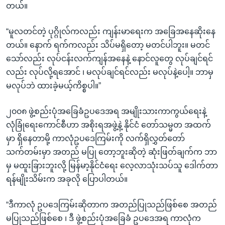
တယ်။
“မူလတင်တဲ့ ပုဂ္ဂိုလ်ကလည်း ကျန်းမာရေးက အခြေအနေဆိုးနေ
တယ်။ နောက် ရက်ကလည်း သိပ်မရှိတော့ မတင်ပါဘူး။ မတင်
သော်လည်း လုပ်ငန်းလက်ကျန်အနေနဲ့ နောင်လူတွေ လုပ်ချင်ရင်
လည်း လုပ်လို့ရအောင် ၊ မလုပ်ချင်ရင်လည်း မလုပ်နဲ့ပေါ့။ ဘာမှ
မလုပ်ဘဲ ထားခဲ့မယ့်ကိစ္စပါ။”
၂၀၀၈ ဖွဲ့စည်းပုံအခြေခံဥပဒေအရ အမျိုးသားကာကွယ်ရေးနဲ့
လုံခြုံရေးကောင်စီဟာ အစိုးရအဖွဲ့နဲ့ နိုင်ငံ တော်သမ္မတ အထက်
မှာ ရှိနေတာမို့ ကာလုံဥပဒေကြမ်းကို လက်ရှိလွှတ်တော်
သက်တမ်းမှာ အတည် မပြု တော့ဘူးဆိုတဲ့ ဆုံးဖြတ်ချက်က ဘာ
မှ မထူးခြားဘူးလို့ မြန်မာ့နိုင်ငံရေး လေ့လာသုံးသပ်သူ ဒေါက်တာ
ရန်မျိုးသိမ်းက အခုလို ပြောပါတယ်။
“ဒီကာလုံ ဥပဒေကြမ်းဆိုတာက အတည်ပြုသည်ဖြစ်စေ အတည်
မပြုသည်ဖြစ်စေ ၊ ဒီ ဖွဲ့စည်းပုံအခြေခံ ဥပဒေအရ ကာလုံက