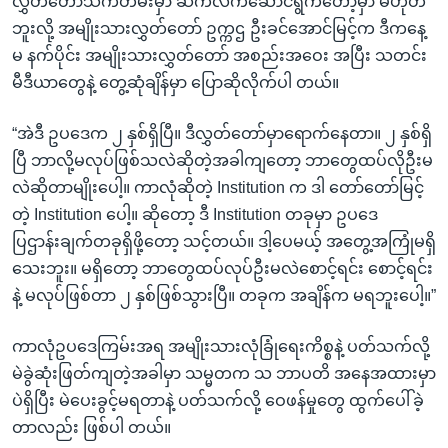
လွှတ်တော်သက်တမ်းမှာ ဆက်လက်ဆောင်ရွက်တော့မှာ မဟုတ်
ဘူးလို့ အမျိုးသားလွှတ်တော် ဥက္ကဌ ဦးခင်အောင်မြင့်က ဒီကနေ့
မ နက်ပိုင်း အမျိုးသားလွှတ်တော် အစည်းအဝေး အပြီး သတင်း
မီဒီယာတွေနဲ့ တွေ့ဆုံချိန်မှာ ပြောဆိုလိုက်ပါ တယ်။
“အဲဒီ ဥပဒေက ၂ နှစ်ရှိပြီ။ ဒီလွှတ်တော်မှာရောက်နေတာ။ ၂ နှစ်ရှိ
ပြီ ဘာလို့မလုပ်ဖြစ်သလဲဆိုတဲ့အခါကျတော့ ဘာတွေထပ်လိုဦးမ
လဲဆိုတာမျိုးပေါ့။ ကာလုံဆိုတဲ့ Institution က ဒါ တော်တော်မြင့်
တဲ့ Institution ပေါ့။ ဆိုတော့ ဒီ Institution တခုမှာ ဥပဒေ
ပြဌာန်းချက်တခုရှိဖို့တော့ သင့်တယ်။ ဒါ့ပေမယ့် အတွေ့အကြုံမရှိ
သေးဘူး။ မရှိတော့ ဘာတွေထပ်လုပ်ဦးမလဲစောင့်ရင်း စောင့်ရင်း
နဲ့ မလုပ်ဖြစ်တာ ၂ နှစ်ဖြစ်သွားပြီ။ တခုက အချိန်က မရဘူးပေါ့။”
ကာလုံဥပဒေကြမ်းအရ အမျိုးသားလုံခြုံရေးကိစ္စနဲ့ ပတ်သက်လို့
မဲခွဲဆုံးဖြတ်ကျတဲ့အခါမှာ သမ္မတက သ ဘာပတိ အနေအထားမှာ
ပဲရှိပြီး မဲပေးခွင့်မရတာနဲ့ ပတ်သက်လို့ ဝေဖန်မှုတွေ ထွက်ပေါ်ခဲ့
တာလည်း ဖြစ်ပါ တယ်။