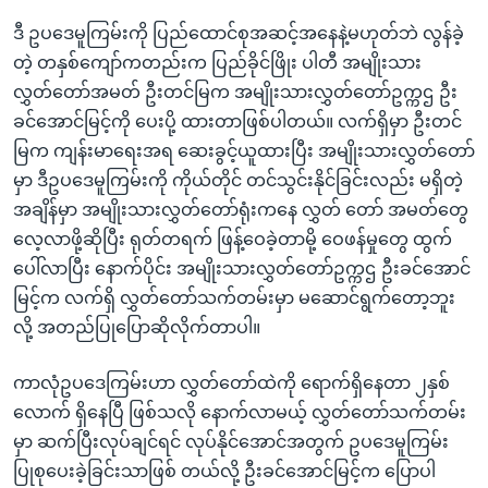
ဒီ ဥပဒေမူကြမ်းကို ပြည်ထောင်စုအဆင့်အနေနဲ့မဟုတ်ဘဲ လွန်ခဲ့
တဲ့ တနှစ်ကျော်ကတည်းက ပြည်ခိုင်ဖြိုး ပါတီ အမျိုးသား
လွှတ်တော်အမတ် ဦးတင်မြက အမျိုးသားလွှတ်တော်ဥက္ကဌ ဦး
ခင်အောင်မြင့်ကို ပေးပို့ ထားတာဖြစ်ပါတယ်။ လက်ရှိမှာ ဦးတင်
မြက ကျန်းမာရေးအရ ဆေးခွင့်ယူထားပြီး အမျိုးသားလွှတ်တော်
မှာ ဒီဥပဒေမူကြမ်းကို ကိုယ်တိုင် တင်သွင်းနိုင်ခြင်းလည်း မရှိတဲ့
အချိန်မှာ အမျိုးသားလွှတ်တော်ရုံးကနေ လွှတ် တော် အမတ်တွေ
လေ့လာဖို့ဆိုပြီး ရုတ်တရက် ဖြန့်ဝေခဲ့တာမို့ ဝေဖန်မှုတွေ ထွက်
ပေါ်လာပြီး နောက်ပိုင်း အမျိုးသားလွှတ်တော်ဥက္ကဌ ဦးခင်အောင်
မြင့်က လက်ရှိ လွှတ်တော်သက်တမ်းမှာ မဆောင်ရွက်တော့ဘူး
လို့ အတည်ပြုပြောဆိုလိုက်တာပါ။
ကာလုံဥပဒေကြမ်းဟာ လွှတ်တော်ထဲကို ရောက်ရှိနေတာ ၂နှစ်
လောက် ရှိနေပြီ ဖြစ်သလို နောက်လာမယ့် လွှတ်တော်သက်တမ်း
မှာ ဆက်ပြီးလုပ်ချင်ရင် လုပ်နိုင်အောင်အတွက် ဥပဒေမူကြမ်း
ပြုစုပေးခဲ့ခြင်းသာဖြစ် တယ်လို့ ဦးခင်အောင်မြင့်က ပြောပါ