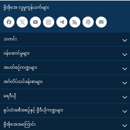
ဗွီအိုအေ လူမှုကွန်ယက်များ
သတင်း
၀န်ဆောင်မှုများ
အပတ်စဉ်ကဏ္ဍများ
အင်္ဂလိပ်သင်ခန်းစာများ
ရေဒီယို
ရုပ်သံအစီအစဉ်နှင့် ဗွီဒီယိုကဏ္ဍများ
ဗွီအိုအေအကြောင်း