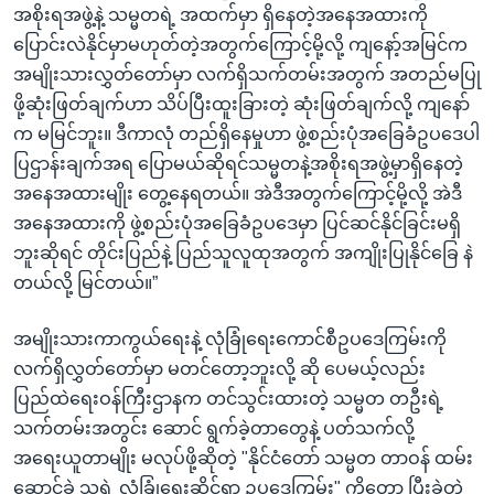
အစိုးရအဖွဲ့နဲ့ သမ္မတရဲ့ အထက်မှာ ရှိနေတဲ့အနေအထားကို
ပြောင်းလဲနိုင်မှာမဟုတ်တဲ့အတွက်ကြောင့်မို့လို့ ကျနော့်အမြင်က
အမျိုးသားလွှတ်တော်မှာ လက်ရှိသက်တမ်းအတွက် အတည်မပြု
ဖို့ဆုံးဖြတ်ချက်ဟာ သိပ်ပြီးထူးခြားတဲ့ ဆုံးဖြတ်ချက်လို့ ကျနော်
က မမြင်ဘူး။ ဒီကာလုံ တည်ရှိနေမှုဟာ ဖွဲ့စည်းပုံအခြေခံဥပဒေပါ
ပြဌာန်းချက်အရ ပြောမယ်ဆိုရင်သမ္မတနဲ့အစိုးရအဖွဲ့မှာရှိနေတဲ့
အနေအထားမျိုး တွေ့နေရတယ်။ အဲဒီအတွက်ကြောင့်မို့လို့ အဲဒီ
အနေအထားကို ဖွဲ့စည်းပုံအခြေခံဥပဒေမှာ ပြင်ဆင်နိုင်ခြင်းမရှိ
ဘူးဆိုရင် တိုင်းပြည်နဲ့ ပြည်သူလူထုအတွက် အကျိုးပြုနိုင်ခြေ နဲ
တယ်လို့ မြင်တယ်။”
အမျိုးသားကာကွယ်ရေးနဲ့ လုံခြုံရေးကောင်စီဥပဒေကြမ်းကို
လက်ရှိလွှတ်တော်မှာ မတင်တော့ဘူးလို့ ဆို ပေမယ့်လည်း
ပြည်ထဲရေးဝန်ကြီးဌာနက တင်သွင်းထားတဲ့ သမ္မတ တဦးရဲ့
သက်တမ်းအတွင်း ဆောင် ရွက်ခဲ့တာတွေနဲ့ ပတ်သက်လို့
အရေးယူတာမျိုး မလုပ်ဖို့ဆိုတဲ့ "နိုင်ငံတော် သမ္မတ တာဝန် ထမ်း
ဆောင်ခဲ့ သူရဲ့ လုံခြုံရေးဆိုင်ရာ ဥပဒေကြမ်း" ကိုတော့ ပြီးခဲ့တဲ့