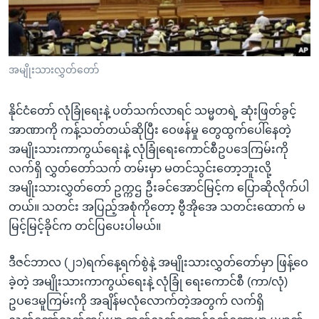
အ
သုတပဒေသာ အင်္ဂလိပ်စာ
ညွန်း
Learning English
စာမျက်နှာ
သို့
ဗွီအိုအေ လူမှုကွန်ယက်များ
အမျိုးသားလွှတ်တော်
ကျော်
ကြည့်
နိုင်ငံတော် လုံခြုံရေးနဲ့ ပတ်သက်လာရင် သမ္မတရဲ့ ဆုံးဖြတ်ခွင့်
ရန်
အာဏာကို ကန့်သတ်တယ်ဆိုပြီး ဝေဖန်မှု တွေထွက်ပေါ်နေတဲ့
ဘာသာစကားများ
ရှာဖွေ
အမျိုးသားကာကွယ်ရေးနဲ့ လုံခြုံရေးကောင်စီဥပဒေကြမ်းကို
ရန်
လက်ရှိ လွှတ်တော်သက် တမ်းမှာ မတင်သွင်းတော့ဘူးလို့
နေရာ
အမျိုးသားလွှတ်တော် ဥက္ကဌ ဦးခင်အောင်မြင့်က ပြောဆိုလိုက်ပါ
သို့
တယ်။ သတင်း အပြည့်အစုံကိုတော့ ဗွီအိုအေ သတင်းထောက် မ
ကျော်
မြင့်မြင့်ခိုင်က တင်ပြပေးပါမယ်။
ရန်
ဒီဇင်ဘာလ (၂၁)ရက်နေ့ရက်စွဲနဲ့ အမျိုးသားလွှတ်တော်မှာ ဖြန့်ဝေ
ခဲ့တဲ့ အမျိုးသားကာကွယ်ရေးနဲ့ လုံခြုံ ရေးကောင်စီ (ကာ/လုံ)
ဥပဒေမူကြမ်းကို အချိန်မလုံလောက်တဲ့အတွက် လက်ရှိ