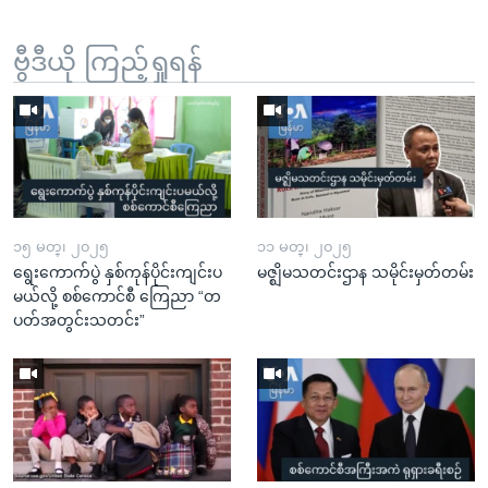
ဗွီဒီယို ကြည့်ရှုရန်
၁၅ မတ္၊ ၂၀၂၅
၁၁ မတ္၊ ၂၀၂၅
ရွေးကောက်ပွဲ နှစ်ကုန်ပိုင်းကျင်းပ
မဇ္ဈိမသတင်းဌာန သမိုင်းမှတ်တမ်း
မယ်လို့ စစ်ကောင်စီ ကြေညာ “တ
ပတ်အတွင်းသတင်း”