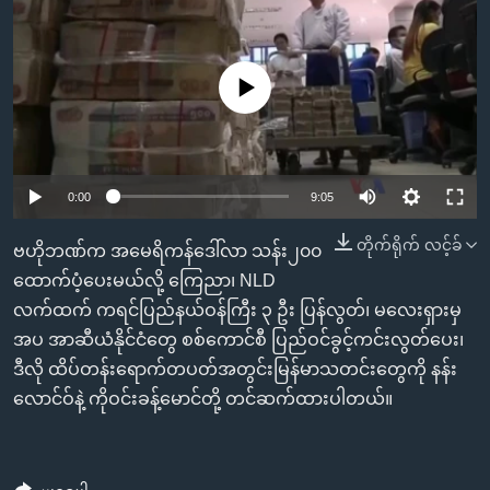
အ
သုတပဒေသာ အင်္ဂလိပ်စာ
ညွန်း
Learning English
စာမျက်နှာ
No media source currently available
သို့
ဗွီအိုအေ လူမှုကွန်ယက်များ
ကျော်
ကြည့်
ရန်
0:00
9:05
ဘာသာစကားများ
ရှာဖွေ
ရန်
တိုက်ရိုက် လင့်ခ်
ဗဟိုဘဏ်က အမေရိကန်ဒေါ်လာ သန်း၂၀၀
နေရာ
ထောက်ပံ့ပေးမယ်လို့ ကြေညာ၊ NLD
သို့
လက်ထက် ကရင်ပြည်နယ်ဝန်ကြီး ၃ ဦး ပြန်လွတ်၊ မလေးရှားမှ
ကျော်
အပ အာဆီယံနိုင်ငံတွေ စစ်ကောင်စီ ပြည်ဝင်ခွင့်ကင်းလွတ်ပေး၊
ရန်
ဒီလို ထိပ်တန်းရောက်တပတ်အတွင်းမြန်မာသတင်းတွေကို နန်း
လောင်ဝ်နဲ့ ကိုဝင်းခန့်မောင်တို့ တင်ဆက်ထားပါတယ်။