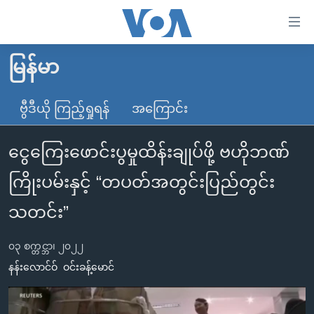
သုံး
ရ
လွယ်ကူ
မြန်မာ
မူလစာမျက်နှာ
စေ
မြန်မာ
ဗွီဒီယို ကြည့်ရှုရန်
အကြောင်း
သည့်
ကမ္ဘာ့သတင်းများ
Link
ငွေကြေးဖောင်းပွမှုထိန်းချုပ်ဖို့ ဗဟိုဘဏ်
ဗွီဒီယို
နိုင်ငံတကာ
များ
သတင်းလွတ်လပ်ခွင့်
အမေရိကန်
ကြိုးပမ်းနှင့် “တပတ်အတွင်းပြည်တွင်း
ပင်မ
ရပ်ဝန်းတခု လမ်းတခု အလွန်
တရုတ်
အကြောင်းအရာ
သတင်း”
သို့
အင်္ဂလိပ်စာလေ့လာမယ်
အစ္စရေး-ပါလက်စတိုင်း
ကျော်
၀၃ စက္တင္ဘာ၊ ၂၀၂၂
အပတ်စဉ်ကဏ္ဍများ
အမေရိကန်သုံးအီဒီယံ
ကြည့်
နန်းလောင်ဝ်
ဝင်းခန့်မောင်
ရေဒီယိုနှင့်ရုပ်သံ အချက်အလက်များ
မကြေးမုံရဲ့ အင်္ဂလိပ်စာ
ရေဒီယို
ရန်
ပင်မ
ရေဒီယို/တီဗွီအစီအစဉ်
ရုပ်ရှင်ထဲက အင်္ဂလိပ်စာ
တီဗွီ