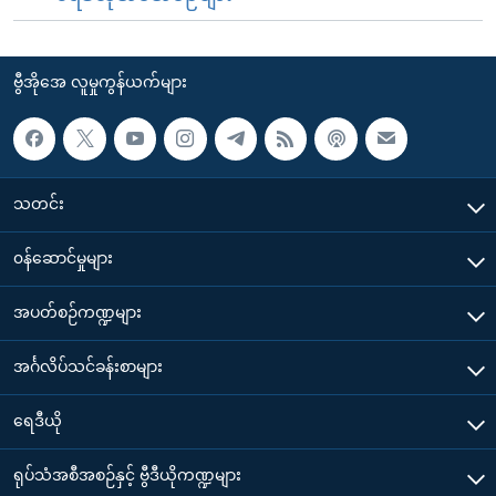
ဗွီအိုအေ လူမှုကွန်ယက်များ
သတင်း
၀န်ဆောင်မှုများ
အပတ်စဉ်ကဏ္ဍများ
အင်္ဂလိပ်သင်ခန်းစာများ
ရေဒီယို
ရုပ်သံအစီအစဉ်နှင့် ဗွီဒီယိုကဏ္ဍများ