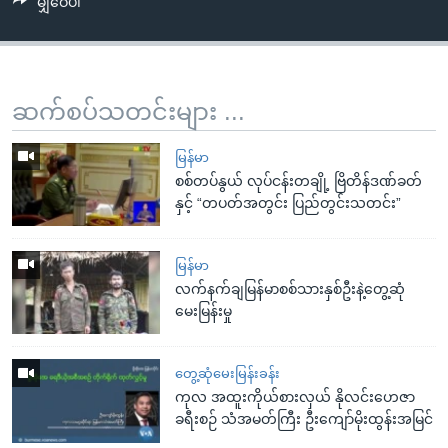
မျှဝေပါ
ဆက်စပ်သတင်းများ ...
မြန်မာ
စစ်တပ်နွယ် လုပ်ငန်းတချို့ ဗြိတိန်ဒဏ်ခတ်
နှင့် “တပတ်အတွင်း ပြည်တွင်းသတင်း”
မြန်မာ
လက်နက်ချမြန်မာစစ်သားနှစ်ဦးနဲ့တွေ့ဆုံ
မေးမြန်းမှု
တွေ့ဆုံမေးမြန်းခန်း
ကုလ အထူးကိုယ်စားလှယ် နိုလင်းဟေဇာ
ခရီးစဉ် သံအမတ်ကြီး ဦးကျော်မိုးထွန်းအမြင်