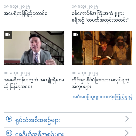
၀၈ မတ္၊ ၂၀၂၅
၀၈ မတ္၊ ၂၀၂၅
အမေရိကန်ပြည်ထောင်စု
စစ်ကောင်စီအကြီးအကဲ ရုရှား
ခရီးစဉ် “တပတ်အတွင်းသတင်း”
၀၁ မတ္၊ ၂၀၂၅
၀၁ မတ္၊ ၂၀၂၅
အမေရိကန်အတွက် အကျိုးရှိစေမ
ထိုင်းမှာ နိုင်ငံခြားသား မလုပ်ရတဲ့
ယ့် မြန်မာ့အရေး
အလုပ်များ
အစီအစဉ်တွဲများအားလုံးကြည့်ရှုရန်
ရုပ်သံအစီအစဉ်များ
ရေဒီယိုအစီအစဉ်များ