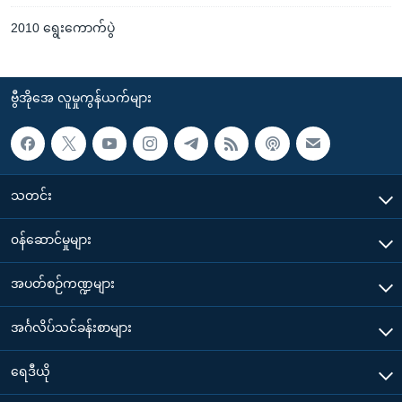
2010 ရွေးကောက်ပွဲ
ဗွီအိုအေ လူမှုကွန်ယက်များ
သတင်း
၀န်ဆောင်မှုများ
အပတ်စဉ်ကဏ္ဍများ
အင်္ဂလိပ်သင်ခန်းစာများ
ရေဒီယို