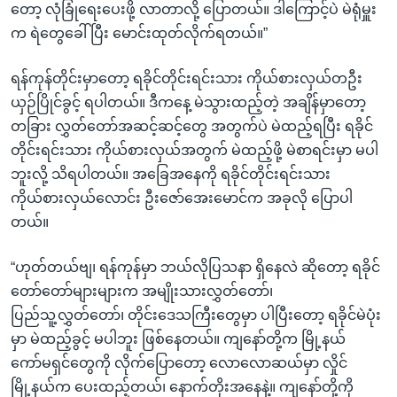
တော့ လုံခြုံရေးပေးဖို့ လာတာလို့ ပြောတယ်။ ဒါကြောင့်ပဲ မဲရုံမှူး
က ရဲတွေခေါ်ပြီး မောင်းထုတ်လိုက်ရတယ်။”
ရန်ကုန်တိုင်းမှာတော့ ရခိုင်တိုင်းရင်းသား ကိုယ်စားလှယ်တဦး
ယှဉ်ပြိုင်ခွင့် ရပါတယ်။ ဒီကနေ့ မဲသွားထည့်တဲ့ အချိန်မှာတော့
တခြား လွှတ်တော်အဆင့်ဆင့်တွေ အတွက်ပဲ မဲထည့်ရပြီး ရခိုင်
တိုင်းရင်းသား ကိုယ်စားလှယ်အတွက် မဲထည့်ဖို့ မဲစာရင်းမှာ မပါ
ဘူးလို့ သိရပါတယ်။ အခြေအနေကို ရခိုင်တိုင်းရင်းသား
ကိုယ်စားလှယ်လောင်း ဦးဇော်အေးမောင်က အခုလို ပြောပါ
တယ်။
“ဟုတ်တယ်ဗျ၊ ရန်ကုန်မှာ ဘယ်လိုပြသနာ ရှိနေလဲ ဆိုတော့ ရခိုင်
တော်တော်များများက အမျိုးသားလွှတ်တော်၊
ပြည်သူ့လွှတ်တော်၊ တိုင်းဒေသကြီးတွေမှာ ပါပြီးတော့ ရခိုင်မဲပုံး
မှာ မဲထည့်ခွင့် မပါဘူး ဖြစ်နေတယ်။ ကျနော်တို့က မြို့နယ်
ကော်မရှင်တွေကို လိုက်ပြောတော့ လောလောဆယ်မှာ လှိုင်
မြို့နယ်က ပေးထည့်တယ်၊ နောက်တိုးအနေနဲ့။ ကျနော်တို့ကို