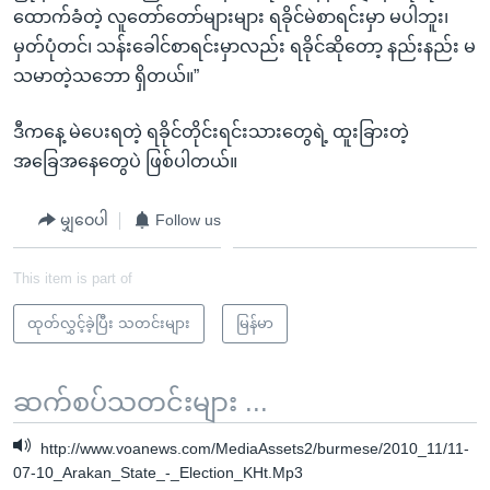
ထောက်ခံတဲ့ လူတော်တော်များများ ရခိုင်မဲစာရင်းမှာ မပါဘူး၊
မှတ်ပုံတင်၊ သန်းခေါင်စာရင်းမှာလည်း ရခိုင်ဆိုတော့ နည်းနည်း မ
သမာတဲ့သဘော ရှိတယ်။”
ဒီကနေ့ မဲပေးရတဲ့ ရခိုင်တိုင်းရင်းသားတွေရဲ့ ထူးခြားတဲ့
အခြေအနေတွေပဲ ဖြစ်ပါတယ်။
မျှဝေပါ
Follow us
This item is part of
ထုတ်လွှင့်ခဲ့ပြီး သတင်းများ
မြန်မာ
ဆက်စပ်သတင်းများ ...
http://www.voanews.com/MediaAssets2/burmese/2010_11/11-
07-10_Arakan_State_-_Election_KHt.Mp3