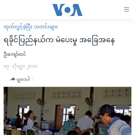
သုံး
ရ
လွယ်ကူ
ထုတ်လွှင့်ခဲ့ပြီး သတင်းများ
မူလစာမျက်နှာ
စေ
ရခိုင်ပြည်နယ်က မဲပေးမှု အခြေအနေ
မြန်မာ
သည့်
ကမ္ဘာ့သတင်းများ
ဦးကျော်ထင်
Link
ဗွီဒီယို
နိုင်ငံတကာ
၀၇ ႏိုဝင္ဘာ၊ ၂၀၁၀
များ
သတင်းလွတ်လပ်ခွင့်
အမေရိကန်
မျှဝေပါ
ပင်မ
ရပ်ဝန်းတခု လမ်းတခု အလွန်
တရုတ်
အကြောင်းအရာ
သို့
အင်္ဂလိပ်စာလေ့လာမယ်
အစ္စရေး-ပါလက်စတိုင်း
ကျော်
အပတ်စဉ်ကဏ္ဍများ
အမေရိကန်သုံးအီဒီယံ
ကြည့်
ရေဒီယိုနှင့်ရုပ်သံ အချက်အလက်များ
မကြေးမုံရဲ့ အင်္ဂလိပ်စာ
ရေဒီယို
ရန်
ပင်မ
ရေဒီယို/တီဗွီအစီအစဉ်
ရုပ်ရှင်ထဲက အင်္ဂလိပ်စာ
တီဗွီ