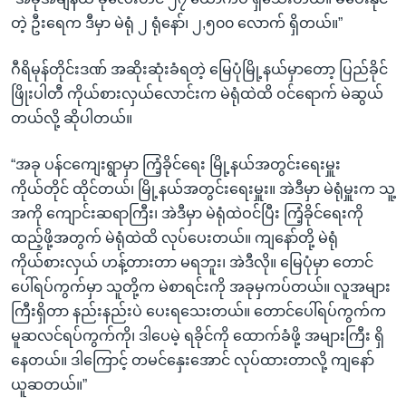
တဲ့ ဦးရေက ဒီမှာ မဲရုံ ၂ ရုံနော်၊ ၂,၅၀၀ လောက် ရှိတယ်။”
ဂီရိမုန်တိုင်းဒဏ် အဆိုးဆုံးခံရတဲ့ မြေပုံမြို့နယ်မှာတော့ ပြည်ခိုင်
ဖြိုးပါတီ ကိုယ်စားလှယ်လောင်းက မဲရုံထဲထိ ဝင်ရောက် မဲဆွယ်
တယ်လို့ ဆိုပါတယ်။
“အခု ပန်ငကျေးရွာမှာ ကြံ့ခိုင်ရေး မြို့နယ်အတွင်းရေးမှူး
ကိုယ်တိုင် ထိုင်တယ်၊ မြို့နယ်အတွင်းရေးမှူး။ အဲဒီမှာ မဲရုံမှူးက သူ့
အကို ကျောင်းဆရာကြီး၊ အဲဒီမှာ မဲရုံထဲဝင်ပြီး ကြံ့ခိုင်ရေးကို
ထည့်ဖို့အတွက် မဲရုံထဲထိ လုပ်ပေးတယ်။ ကျနော်တို့ မဲရုံ
ကိုယ်စားလှယ် ဟန့်တားတာ မရဘူး၊ အဲဒီလို။ မြေပုံမှာ တောင်
ပေါ်ရပ်ကွက်မှာ သူတို့က မဲစာရင်းကို အခုမှကပ်တယ်။ လူအများ
ကြီးရှိတာ နည်းနည်းပဲ ပေးရသေးတယ်။ တောင်ပေါ်ရပ်ကွက်က
မူဆလင်ရပ်ကွက်ကို၊ ဒါပေမဲ့ ရခိုင်ကို ထောက်ခံဖို့ အများကြီး ရှိ
နေတယ်။ ဒါကြောင့် တမင်နှေးအောင် လုပ်ထားတာလို့ ကျနော်
ယူဆတယ်။”