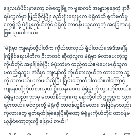
နေ့လယ်ပိုင်းမှာတော့ စစ်တွေမြို့က မူဆလင် အများစုနေတဲ့ နာဇီ
ရပ်ကွက်မှာ ပြည်ခိုင်ဖြိုး စည်းရုံးရေးမှူးက မဲရုံထဲထိ စွက်ဖက်မှု
တွေရှိလို့ မဲရုံမှူးကိုယ်တိုင် မဲရုံကို တာဝန်မယူတော့တဲ့ အခြေအနေ
ဖြစ်သွားပါတယ်။
“မဲရုံမှာ ကျနော်တို့ပါတီက ကိုယ်စားလှယ် ရှိပါတယ်။ အဲဒီအချိန်
ကြံ့ခိုင်ရေးပါတီက ဦးဘတင် ဆိုတဲ့လူက မဲရုံမှာ မဲလာပေးတဲ့သူ
ကိုယ်တိုင် အမှန်ခြစ်ပြီး မဲပုံးထဲမှာ ထည့်တယ်။ မဲပေးမယ့်သူက
မထည့်ရဘူး။ အဲဒီမှာ ကျနော်တို့ ကိုယ်စားလှယ်က တားတော့ သူ့
ကို သတ်မယ်၊ ပုတ်မယ်ဆိုပြီး ခြိမ်းခြောက်ပါတယ်။ ဒါကြောင့်
ကျနော်တို့ကိုယ်စားလှယ် ဦးသန်းဝေက မဲရုံမှူးကို သွားတိုင်တယ်။
မဲရုံမှူးလည်း ဘာမှ မတတ်နိုင်ဘူး။ ကျနော်တို့ပါတီ ဥက္ကဋ္ဌက သွား
ရှင်းတယ်။ ခင်ဗျားတို့ မဲရုံကို တာဝန်ယူနိုင်မလား၊ အပြင်မှာလည်း
ကုလားတွေ ရုတ်ရုတ်ဖြစ်နေပြီဆိုတော့ မဲရုံမှူးကိုယ်တိုင် တာဝန်မ
ယူနိုင်တော့ဘူးလို့ ပြောပါတယ်။”