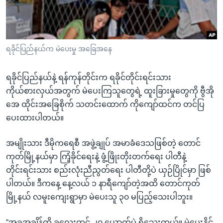
အ
သုတပဒေသာ အင်္ဂလိပ်စာ
ညွန်း
Learning English
စာမျက်နှာ
သို့
ဗွီအိုအေ လူမှုကွန်ယက်များ
ရခိုင်ပြည်နယ်က မဲပေးမှု အခြေအနေ
ကျော်
ကြည့်
ရခိုင်ပြည်နယ်နဲ့ ရန်ကုန်တိုင်းက ရခိုင်တိုင်းရင်းသား
ရန်
ကိုယ်စားလှယ်အတွက် မဲပေးကြသူတွေရဲ့ ထူးခြားမှုတွေကို ဗွီအို
ဘာသာစကားများ
ရှာဖွေ
အေ ထိုင်းအခြေစိုက် သတင်းထောက် ကိုကျော်ထင်က တင်ပြ
ရန်
ပေးထားပါတယ်။
နေရာ
သို့
အမျိုးသား ဒီမိုကရေစီ အဖွဲ့ချုပ် အမာခံဒေသဖြစ်တဲ့ တောင်
ကျော်
ကုတ်မြို့နယ်မှာ ကြံ့ခိုင်ရေးနဲ့ ဖွံ့ဖြိုးတိုးတက်ရေး ပါတီနဲ့
ရန်
တိုင်းရင်းသား စည်းလုံးညီညွတ်ရေး ပါတီတို့ပဲ ယှဉ်ပြိုင်မှာ ဖြစ်
ပါတယ်။ ဒီကနေ့ နေ့လယ် ၁ နာရီကျော်တဲ့အထိ တောင်ကုတ်
မြို့နယ် လမူးကျေးရွာမှာ မဲပေးသူ ၃၀ မပြည့်သေးပါဘူး။
“အခုအချိန်ထိ ခုလေးတင် ၂၇ ယောက်ပဲ ရှိသေးတယ်။ မဲပေးနိုင်