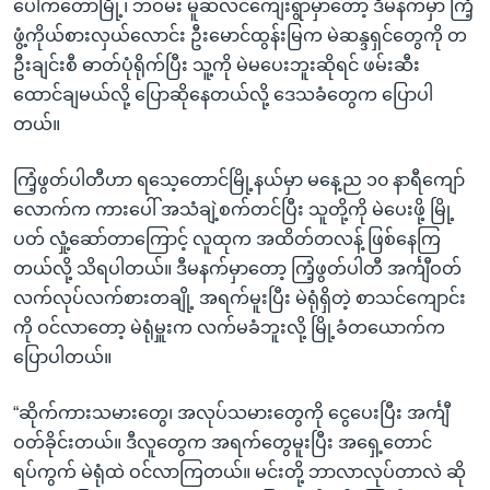
ပေါက်တောမြို့၊ ဘဝမ်း မူဆလင်ကျေးရွာမှာတော့ ဒီမနက်မှာ ကြံ့
ဖွံ့ကိုယ်စားလှယ်လောင်း ဦးမောင်ထွန်းမြက မဲဆန္ဒရှင်တွေကို တ
ဦးချင်းစီ ဓာတ်ပုံရိုက်ပြီး သူ့ကို မဲမပေးဘူးဆိုရင် ဖမ်းဆီး
ထောင်ချမယ်လို့ ပြောဆိုနေတယ်လို့ ဒေသခံတွေက ပြောပါ
တယ်။
ကြံ့ဖွတ်ပါတီဟာ ရသေ့တောင်မြို့နယ်မှာ မနေ့ည ၁၀ နာရီကျော်
လောက်က ကားပေါ် အသံချဲ့စက်တင်ပြီး သူတို့ကို မဲပေးဖို့ မြို့
ပတ် လှုံ့ဆော်တာကြောင့် လူထုက အထိတ်တလန့် ဖြစ်နေကြ
တယ်လို့ သိရပါတယ်။ ဒီမနက်မှာတော့ ကြံ့ဖွတ်ပါတီ အင်္ကျီဝတ်
လက်လုပ်လက်စားတချို့ အရက်မူးပြီး မဲရုံရှိတဲ့ စာသင်ကျောင်း
ကို ဝင်လာတော့ မဲရုံမှူးက လက်မခံဘူးလို့ မြို့ခံတယောက်က
ပြောပါတယ်။
“ဆိုက်ကားသမားတွေ၊ အလုပ်သမားတွေကို ငွေပေးပြီး အင်္ကျီ
ဝတ်ခိုင်းတယ်။ ဒီလူတွေက အရက်တွေမူးပြီး အရှေ့တောင်
ရပ်ကွက် မဲရုံထဲ ဝင်လာကြတယ်။ မင်းတို့ ဘာလာလုပ်တာလဲ ဆို